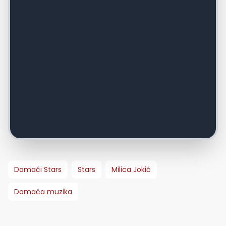
Domaći Stars
Stars
Milica Jokić
Domaća muzika