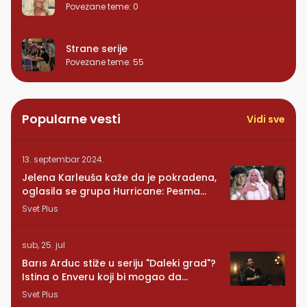
Povezane teme
:
0
Strane serije
Povezane teme
:
55
Popularne vesti
Vidi sve
13. septembar 2024.
Jelena Karleuša kaže da je pokradena,
oglasila se grupa Hurricane: Pesma
RUNDE je naša!
Svet Plus
sub, 25. jul
Barıs Arduc stiže u seriju "Daleki grad"?
Istina o Enveru koji bi mogao da
promeni sve
Svet Plus