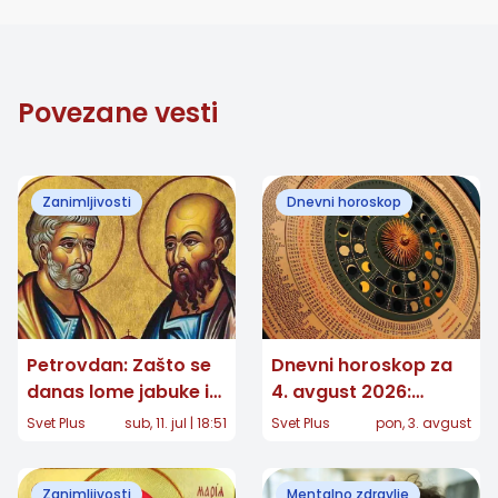
Povezane vesti
Zanimljivosti
Dnevni horoskop
Petrovdan: Zašto se
Dnevni horoskop za
danas lome jabuke i
4. avgust 2026:
šta nam proriče cvet
Strelčevima stiže
Svet Plus
sub, 11. jul | 18:51
Svet Plus
pon, 3. avgust
petrovac?
poziv, Vage povlače
važnu granicu
Zanimljivosti
Mentalno zdravlje