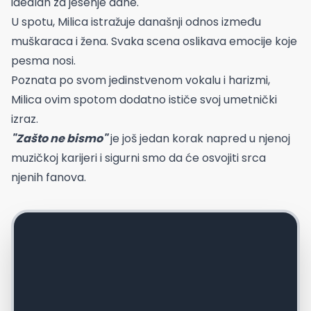
idealan za jesenje dane.
U spotu, Milica istražuje današnji odnos između
muškaraca i žena. Svaka scena oslikava emocije koje
pesma nosi.
Poznata po svom jedinstvenom vokalu i harizmi,
Milica ovim spotom dodatno ističe svoj umetnički
izraz.
"Zašto ne bismo"
je još jedan korak napred u njenoj
muzičkoj karijeri i sigurni smo da će osvojiti srca
njenih fanova.