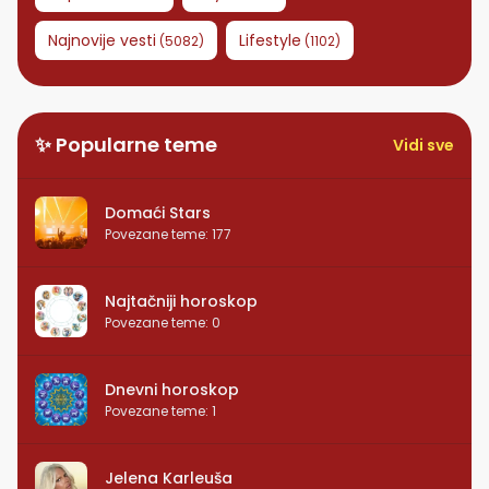
Najnovije vesti
Lifestyle
(
5082
)
(
1102
)
✨ Popularne teme
Vidi sve
Domaći Stars
Povezane teme
:
177
Najtačniji horoskop
Povezane teme
:
0
Dnevni horoskop
Povezane teme
:
1
Jelena Karleuša