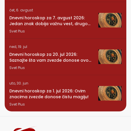
čet, 6. avgust
Dnevni horoskop za 7. avgust 2026:
Jedan znak dobija važnu vest, drugom
se vraća osoba iz prošlosti
Svet Plus
ned, 19. jul
Dnevni horoskop za 20. jul 2026:
Saznajte šta vam zvezde donose ovog
ponedeljka
Svet Plus
uto, 30. jun
Dnevni horoskop za 1. jul 2026: Ovim
znacima zvezde donose čistu magiju!
Svet Plus