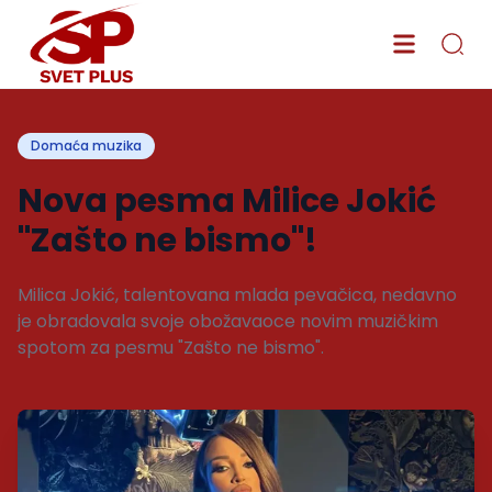
Domaća muzika
Nova pesma Milice Jokić
"Zašto ne bismo"!
Milica Jokić, talentovana mlada pevačica, nedavno
je obradovala svoje obožavaoce novim muzičkim
spotom za pesmu "Zašto ne bismo".