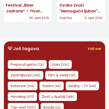
Festival „Biser
Ovako zvuči
Jadrana“ – Tivat
"Nemoguća ljubav"
2025: Princ od Vranje
Breskvice i Peđe
26. april 2025.
Svet Plus
11. april 2025.
pobedio prošle
Jovanovića!
godine, ko će ove ?
💡 Još tagova
Vidi sve
Preporučujemo
Stars
(
74
)
(
200
)
Zanimljivosti
Film & Serije
(
436
)
(
131
)
Kolumne
Gastro
Reality - TV
(
209
)
(
45
)
(
149
)
Horoskop
Život u Austriji
(
671
)
(
388
)
Top vesti
Royals
(
1037
)
(
32
)