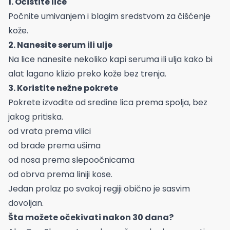
1. Očistite lice
Počnite umivanjem i blagim sredstvom za čišćenje
kože.
2. Nanesite serum ili ulje
Na lice nanesite nekoliko kapi seruma ili ulja kako bi
alat lagano klizio preko kože bez trenja.
3. Koristite nežne pokrete
Pokrete izvodite od sredine lica prema spolja, bez
jakog pritiska.
od vrata prema vilici
od brade prema ušima
od nosa prema slepoočnicama
od obrva prema liniji kose.
Jedan prolaz po svakoj regiji obično je sasvim
dovoljan.
Šta možete očekivati nakon 30 dana?