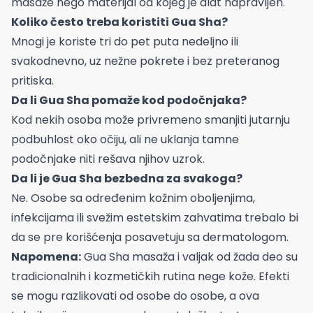
masaže nego materijal od kojeg je alat napravljen.
Koliko često treba koristiti Gua Sha?
Mnogi je koriste tri do pet puta nedeljno ili
svakodnevno, uz nežne pokrete i bez preteranog
pritiska.
Da li Gua Sha pomaže kod podočnjaka?
Kod nekih osoba može privremeno smanjiti jutarnju
podbuhlost oko očiju, ali ne uklanja tamne
podočnjake niti rešava njihov uzrok.
Da li je Gua Sha bezbedna za svakoga?
Ne. Osobe sa određenim kožnim oboljenjima,
infekcijama ili svežim estetskim zahvatima trebalo bi
da se pre korišćenja posavetuju sa dermatologom.
Napomena:
Gua Sha masaža i valjak od žada deo su
tradicionalnih i kozmetičkih rutina nege kože. Efekti
se mogu razlikovati od osobe do osobe, a ova