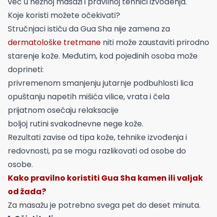
već u nežnoj masaži i pravilnoj tehnici izvođenja.
Koje koristi možete očekivati?
Stručnjaci ističu da Gua Sha nije zamena za
dermatološke tretmane
niti može zaustaviti prirodno
starenje kože. Međutim, kod pojedinih osoba može
doprineti:
privremenom smanjenju jutarnje podbuhlosti lica
opuštanju napetih mišića vilice, vrata i čela
prijatnom osećaju relaksacije
boljoj rutini svakodnevne nege kože.
Rezultati zavise od tipa kože, tehnike izvođenja i
redovnosti, pa se mogu razlikovati od osobe do
osobe.
Kako pravilno koristiti Gua Sha kamen ili valjak
od žada?
Za masažu je potrebno svega pet do deset minuta.