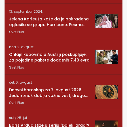
13. septembar 2024.
Jelena Karleuša kaže da je pokradena,
oglasila se grupa Hurricane: Pesma
RUNDE je naša!
Svet Plus
ned, 2. avgust
Onlajn kupovina u Austriji poskupljuje:
Za pojedine pakete dodatnih 7,40 evra
Svet Plus
čet, 6. avgust
Dnevni horoskop za 7. avgust 2026:
Jedan znak dobija važnu vest, drugom
se vraća osoba iz prošlosti
Svet Plus
sub, 25. jul
Barıs Arduc stiže u seriju "Daleki grad"?