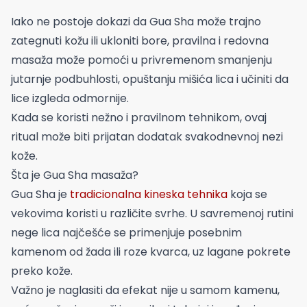
Iako ne postoje dokazi da Gua Sha može trajno
zategnuti kožu ili ukloniti bore, pravilna i redovna
masaža može pomoći u privremenom smanjenju
jutarnje podbuhlosti, opuštanju mišića lica i učiniti da
lice izgleda odmornije.
Kada se koristi nežno i pravilnom tehnikom, ovaj
ritual može biti prijatan dodatak svakodnevnoj nezi
kože.
Šta je Gua Sha masaža?
Gua Sha je
tradicionalna kineska tehnika
koja se
vekovima koristi u različite svrhe. U savremenoj rutini
nege lica najčešće se primenjuje posebnim
kamenom od žada ili roze kvarca, uz lagane pokrete
preko kože.
Važno je naglasiti da efekat nije u samom kamenu,