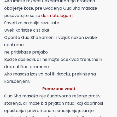
Ako imate rozaceu, ekcem ili drugo hronično
oboljenje kože, pre uvođenja Gua Sha masaže
posavetujte se sa
dermatologom
.
Saveti za najbolje rezultate
Uvek koristite čist alat.
Operite Gua Sha kamen ili valjak nakon svake
upotrebe.
Ne pritiskajte prejako.
Budite dosledni, ali nemojte očekivati trenutne ili
dramatične promene.
Ako masaža izaziva bol ili iritaciju, prekinite sa
korišćenjem.
Povezane vesti
Gua Sha masaža nije čudotvorno rešenje protiv
starenja, ali može biti prijatan ritual koji doprinosi
opuštanju i privremenom smanjenju jutarnje