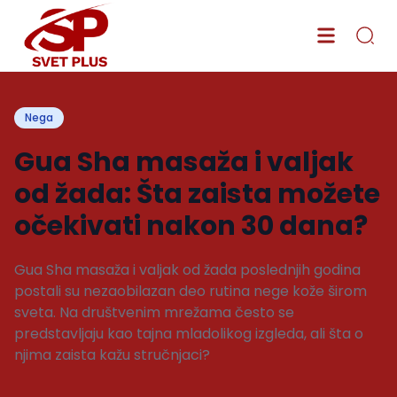
Nega
Gua Sha masaža i valjak
od žada: Šta zaista možete
očekivati nakon 30 dana?
Gua Sha masaža i valjak od žada poslednjih godina
postali su nezaobilazan deo rutina nege kože širom
sveta. Na društvenim mrežama često se
predstavljaju kao tajna mladolikog izgleda, ali šta o
njima zaista kažu stručnjaci?