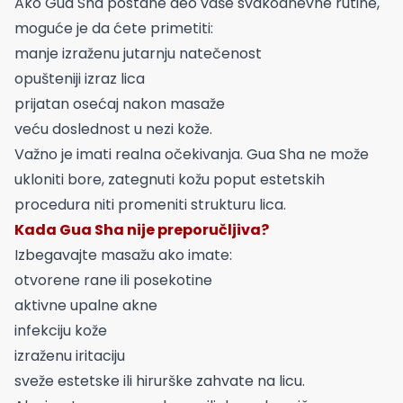
Ako Gua Sha postane deo vaše svakodnevne rutine,
moguće je da ćete primetiti:
manje izraženu jutarnju natečenost
opušteniji izraz lica
prijatan osećaj nakon masaže
veću doslednost u nezi kože.
Važno je imati realna očekivanja. Gua Sha ne može
ukloniti bore, zategnuti kožu poput estetskih
procedura niti promeniti strukturu lica.
Kada Gua Sha nije preporučljiva?
Izbegavajte masažu ako imate:
otvorene rane ili posekotine
aktivne upalne akne
infekciju kože
izraženu iritaciju
sveže estetske ili hirurške zahvate na licu.