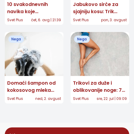
10 svakodnevnih
Jabukovo sirće za
navika koje
sjajniju kosu: Trik
pogoršavaju akne:
deluje samo ako ga
Svet Plus
čet, 6. avg | 21:39
Svet Plus
pon, 3. avgust
Mnoge radimo
pravilno razblažite
nesvesno
Nega
Nega
Domaći šampon od
Trikovi za duže i
kokosovog mleka
oblikovanije noge: 7
obećava meku kosu,
jednostavnih saveta
Svet Plus
ned, 2. avgust
Svet Plus
sre, 22. jul | 09:09
ali recept krije važne
za lepši izgled
rizike