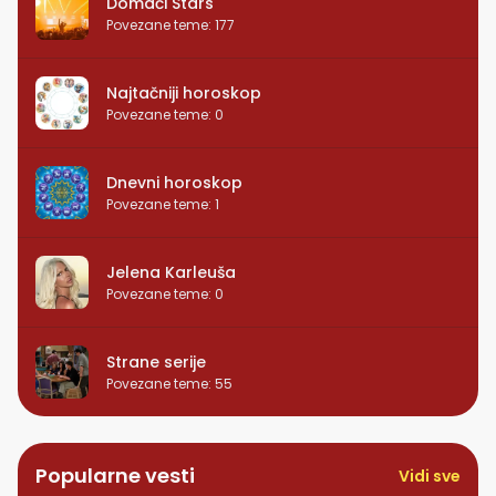
Domaći Stars
Povezane teme
:
177
Najtačniji horoskop
Povezane teme
:
0
Dnevni horoskop
Povezane teme
:
1
Jelena Karleuša
Povezane teme
:
0
Strane serije
Povezane teme
:
55
Popularne vesti
Vidi sve