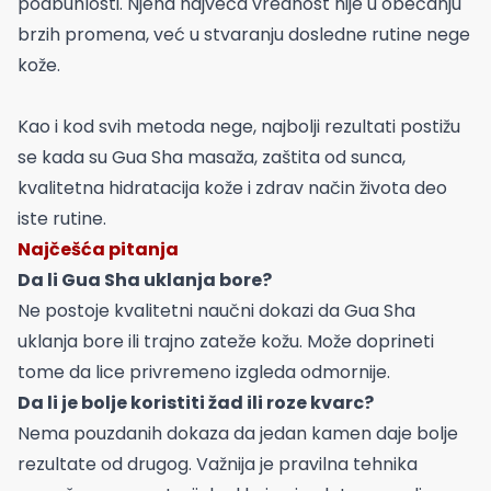
podbuhlosti. Njena najveća vrednost nije u obećanju
brzih promena, već u stvaranju dosledne rutine nege
kože.
Kao i kod svih metoda nege, najbolji rezultati postižu
se kada su Gua Sha masaža, zaštita od sunca,
kvalitetna hidratacija kože i zdrav način života deo
iste rutine.
Najčešća pitanja
Da li Gua Sha uklanja bore?
Ne postoje kvalitetni naučni dokazi da Gua Sha
uklanja bore ili trajno zateže kožu. Može doprineti
tome da lice privremeno izgleda odmornije.
Da li je bolje koristiti žad ili roze kvarc?
Nema pouzdanih dokaza da jedan kamen daje bolje
rezultate od drugog. Važnija je pravilna tehnika