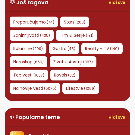
💡 Još tagova
Vidi sve
Preporučujemo
Stars
(
74
)
(
200
)
Zanimljivosti
Film & Serije
(
435
)
(
131
)
Kolumne
Gastro
Reality - TV
(
209
)
(
45
)
(
149
)
Horoskop
Život u Austriji
(
669
)
(
387
)
Top vesti
Royals
(
1037
)
(
32
)
Najnovije vesti
Lifestyle
(
5075
)
(
1099
)
✨ Popularne teme
Vidi sve