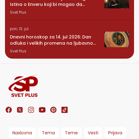
Istina o Enveru koji bi mogao da
promeni sve
Svet Plus
pon, 13. jul
Dnevni horoskop za 14. jul 2026: Dan
odluka i velikih promena na ljubavnom
planu
Svet Plus
Naslovna
Tema
Teme
Vesti
Prijava