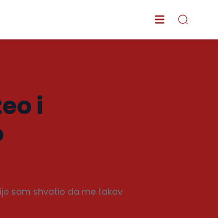
eo i
o
ije sam shvatio da me takav