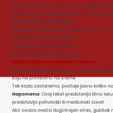
Nije lako promeniti nešto što ti obezbeđuje s
Strah od neizvesnosti često drži ljude duže ne
Ali prvi mali koraci bili su:
razgovor sa sobom o tome šta mi smeta
postavljanje granica u poslu
razmišljanje o alternativama
Ništa naglo. Ništa spektakularno.
Rutina koja se ne primeti na vreme
Nezadovoljstvo poslom retko dolazi odjednom
koju ne primetimo na vreme.
Tek kada zastanemo, postaje jasno koliko na
Napomena:
Ovaj tekst predstavlja lično isku
predstavlja psihološki ili medicinski savet.
Ako osoba oseća dugotrajan stres, gubitak m