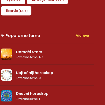
Lifestyle
(
1094
)
✨ Popularne teme
Vidi sve
Domaći Stars
Povezane teme
:
177
Najtačniji horoskop
Povezane teme
:
0
Dnevni horoskop
Povezane teme
:
1