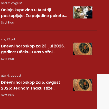
ned, 2. avgust
Onlajn kupovina u Austriji
poskupljuje: Za pojedine pakete
dodatnih 7,40 evra
Svet Plus
sre, 22. jul
Dnevni horoskop za 23. jul 2026.
godine: Očekuju vas važni
preokreti!
Svet Plus
uto, 4. avgust
Dnevni horoskop za 5. avgust
2026: Jednom znaku stiže
potvrda koju je dugo čekao
Svet Plus