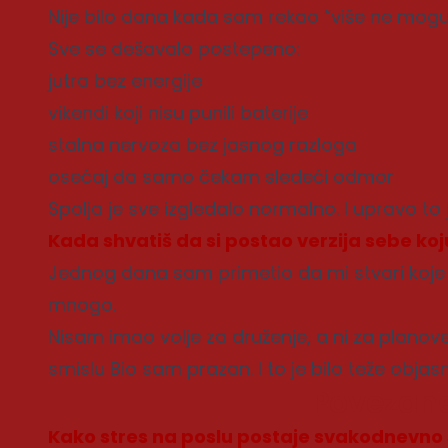
Nije bilo dana kada sam rekao “više ne mogu
Sve se dešavalo postepeno:
jutra bez energije
vikendi koji nisu punili baterije
stalna nervoza bez jasnog razloga
osećaj da samo čekam sledeći odmor
Spolja je sve izgledalo normalno. I upravo to j
Kada shvatiš da si postao verzija sebe ko
Jednog dana sam primetio da mi stvari koje 
mnogo.
Nisam imao volje za druženje, a ni za plano
smislu Bio sam prazan. I to je bilo teže objasn
Povezane
Kako stres na poslu postaje svakodnevno 