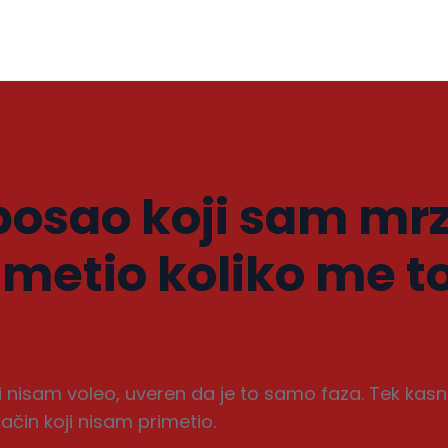
osao koji sam mrz
imetio koliko me t
nisam voleo, uveren da je to samo faza. Tek kasn
čin koji nisam primetio.