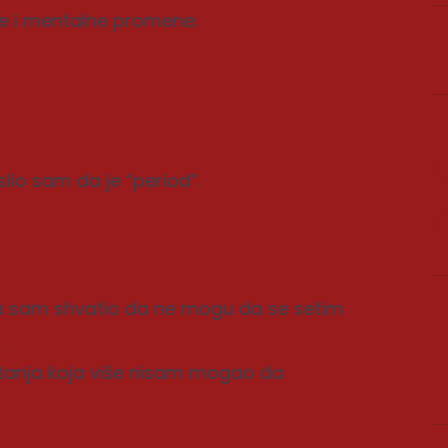
 i mentalne promene:
lio sam da je “period”.
ada sam shvatio da ne mogu da se setim
.
 pitanja koja više nisam mogao da