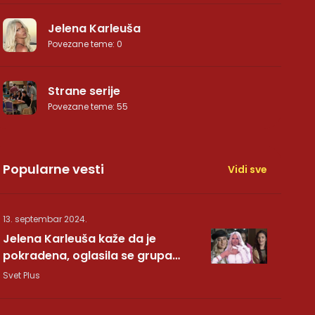
Jelena Karleuša
Povezane teme
:
0
Strane serije
Povezane teme
:
55
Popularne vesti
Vidi sve
13. septembar 2024.
Jelena Karleuša kaže da je
pokradena, oglasila se grupa
Hurricane: Pesma RUNDE je naša!
Svet Plus