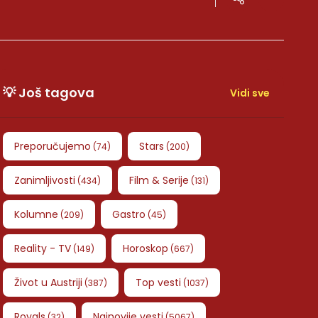
💡 Još tagova
Vidi sve
Preporučujemo
Stars
(
74
)
(
200
)
Zanimljivosti
Film & Serije
(
434
)
(
131
)
Kolumne
Gastro
(
209
)
(
45
)
Reality - TV
Horoskop
(
149
)
(
667
)
Život u Austriji
Top vesti
(
387
)
(
1037
)
Royals
Najnovije vesti
(
32
)
(
5067
)