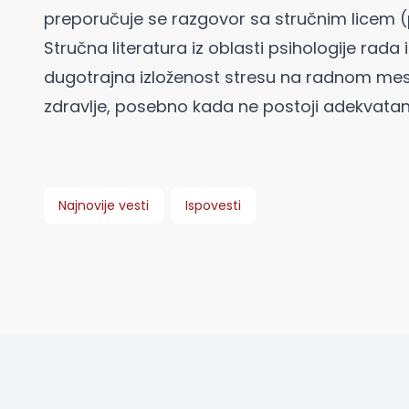
preporučuje se razgovor sa stručnim licem (
Stručna literatura iz oblasti psihologije rad
dugotrajna izloženost stresu na radnom mest
zdravlje, posebno kada ne postoji adekvatan
Najnovije vesti
Ispovesti