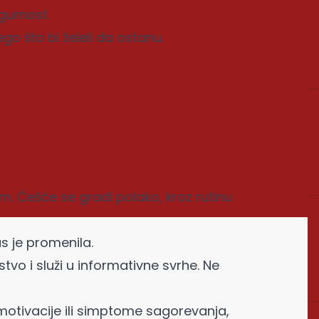
igurnost.
go što bi želeli da ostanu.
. Češće se gradi polako, kroz rutinu
s je promenila.
stvo i služi u informativne svrhe. Ne
otivacije ili simptome sagorevanja,