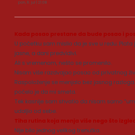
pon, 6. jul | 21:08
Kada posao prestane da bude posao i po
U početku sam mislio da je sve u redu. Plata 
jasne, a dani predvidivi.
Ali s vremenom, nešto se promenilo.
Nisam više razdvajao posao od privatnog ži
Raspoloženje se menjalo bez jasnog razloga.
počelo je da mi smeta.
Tek kasnije sam shvatio da nisam samo “um
udaljio od sebe.
Tiha rutina koja menja više nego što izgle
Nije bilo jednog velikog trenutka.