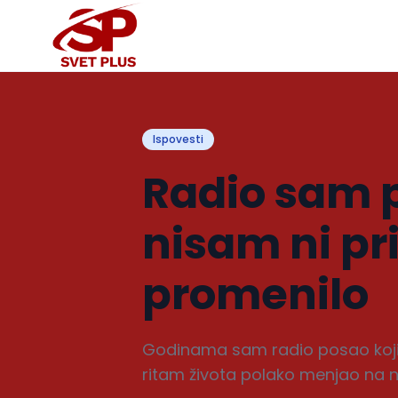
Ispovesti
Radio sam p
nisam ni pr
promenilo
Godinama sam radio posao koji 
ritam života polako menjao na na