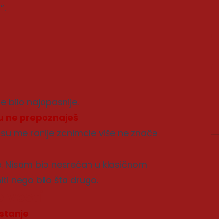
”.
e bilo najopasnije.
ju ne prepoznaješ
su me ranije zanimale više ne znače
ve. Nisam bio nesrećan u klasičnom
iti nego bilo šta drugo.
 vesti
stanje