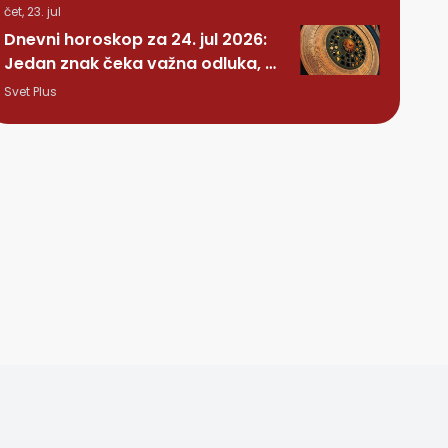
čet, 23. jul
Dnevni horoskop za 24. jul 2026:
Jedan znak čeka važna odluka, a
nekome stiže iznenađenje
Svet Plus