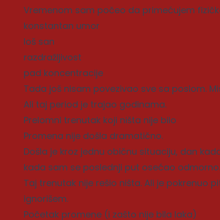
Vremenom sam počeo da primećujem fizičke
konstantan umor
loš san
razdražljivost
pad koncentracije
Tada još nisam povezivao sve sa poslom. Mis
Ali taj period je trajao godinama.
Prelomni trenutak koji ništa nije bilo
Promena nije došla dramatično.
Došla je kroz jednu običnu situaciju, dan k
kada sam se poslednji put osećao odmorno
Taj trenutak nije rešio ništa. Ali je pokrenuo
ignorišem.
Početak promene (i zašto nije bila laka)