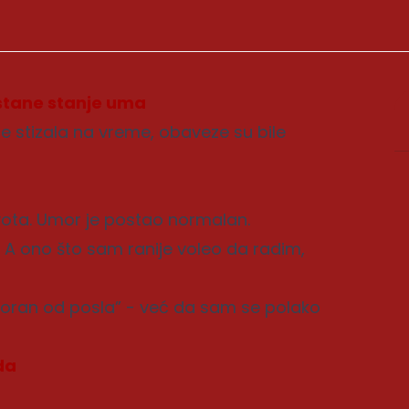
stane stanje uma
je stizala na vreme, obaveze su bile
vota. Umor je postao normalan.
 A ono što sam ranije voleo da radim,
oran od posla” - već da sam se polako
da