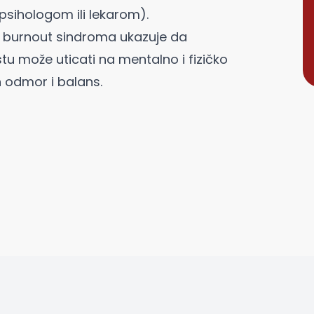
psihologom ili lekarom).
a i burnout sindroma ukazuje da
u može uticati na mentalno i fizičko
 odmor i balans.