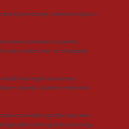
rane ili povraćanja, rezervna majica u
ične kese za smeće su izuzetno
 ili mokre odeće, kao i za odlaganje
oslužiti kao lagani suncobran,
ta tokom dojenja. Zauzima minimalno
ranima, ponesite igračke koje dete
in. Izbegavajte bučne igračke sa mnogo