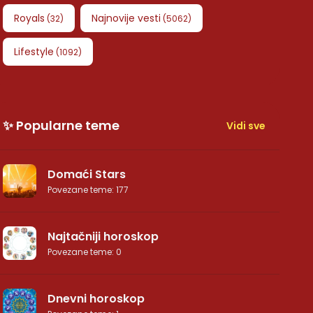
Royals
Najnovije vesti
(
32
)
(
5062
)
Lifestyle
(
1092
)
✨ Popularne teme
Vidi sve
Domaći Stars
Povezane teme
:
177
Najtačniji horoskop
Povezane teme
:
0
Dnevni horoskop