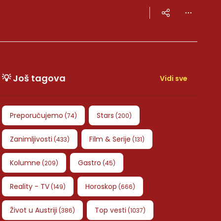
💡 Još tagova
Vidi sve
Preporučujemo
Stars
(
74
)
(
200
)
Zanimljivosti
Film & Serije
(
433
)
(
131
)
Kolumne
Gastro
(
209
)
(
45
)
Reality - TV
Horoskop
(
149
)
(
666
)
Život u Austriji
Top vesti
(
386
)
(
1037
)