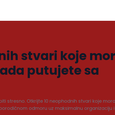
ih stvari koje mo
ada putujete sa
i stresno. Otkrijte 10 neophodnih stvari koje mora
li u porodičnom odmoru uz maksimalnu organizaciju 