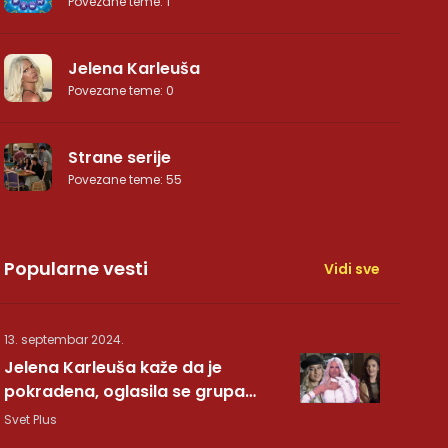
Povezane teme
:
1
Jelena Karleuša
Povezane teme
:
0
Strane serije
Povezane teme
:
55
Popularne vesti
Vidi sve
13. septembar 2024.
Jelena Karleuša kaže da je
pokradena, oglasila se grupa
Hurricane: Pesma RUNDE je naša!
Svet Plus