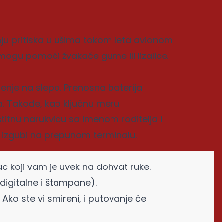
nju pritiska u ušima tokom leta avionom
i mogu pomoći žvakaće gume ili lizalice.
enje na slepo. Prenosna baterija
. Takođe, kao ključnu meru
titnu narukvicu sa imenom roditelja i
 izgubi na prepunom terminalu.
ac koji vam je uvek na dohvat ruke.
igitalne i štampane).
 Ako ste vi smireni, i putovanje će