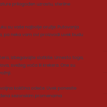
ture prilagođen uzrastu, sterilne
uku su vaše najbolje oružje. Putovanja
, pa neka vam ovi proizvodi uvek budu
ećera, izbegavajte slatkiše. Umesto toga,
ova, svežeg voća ili krekera. One su
ožnji.
voljna količina odeće. Uvek ponesite
gođena sezonskim promenama