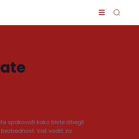
rate
te spakovati kako biste izbegli
i bezbednost. Vaš vodič za