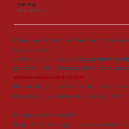
Svet Plus
čet, 4. jun | 09:02
Putovanje sa malim detetom može biti veliki i
organizovano.
Zaboravite na mentalitet
„kupićemo kad st
putovanja leži u dobroj pripremi i dostupnosti
Spisak neophodnih stvari
Bilo da putujete avionom ili automobilom, o
izbegnete krize i uživate u zajedničkim trenu
Povezane
1. Komplet prve pomoći
Najpristupačniji odeljak u vašoj torbi treba 