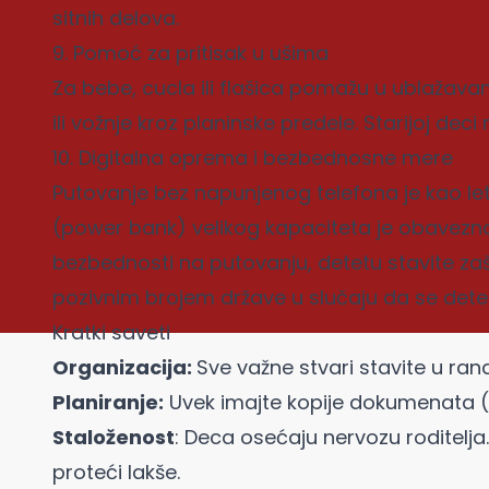
sitnih delova.
9. Pomoć za pritisak u ušima
Za bebe, cucla ili flašica pomažu u ublažava
ili vožnje kroz planinske predele. Starijoj dec
10. Digitalna oprema i bezbednosne mere
Putovanje bez napunjenog telefona je kao let
(power bank) velikog kapaciteta je obavezna
bezbednosti na putovanju, detetu stavite zaš
pozivnim brojem države u slučaju da se dete
Kratki saveti
Organizacija:
Sve važne stvari stavite u ran
Planiranje:
Uvek imajte kopije dokumenata (d
Staloženost
: Deca osećaju nervozu roditelja.
proteći lakše.