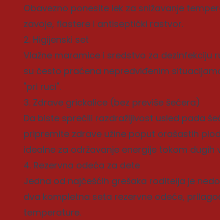
Obavezno ponesite lek za snižavanje tempera
zavoje, flastere i antiseptički rastvor.
2. Higijenski set
Vlažne maramice i sredstvo za dezinfekciju r
su često praćena nepredviđenim situacijama
"pri ruci".
3. Zdrave grickalice (bez previše šećera)
Da biste sprečili razdražljivost usled pada š
pripremite zdrave užine poput orašastih plod
idealne za održavanje energije tokom dugih v
4. Rezervna odeća za dete
Jedna od najčešćih grešaka roditelja je nedo
dva kompletna seta rezervne odeće, prila
temperature.