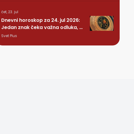
čet, 23. jul
Dnevni horoskop za 24. jul 2026:
Jedan znak čeka važna odluka, a
nekome stiže iznenađenje
Svet Plus