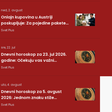
ned, 2. avgust
Onlajn kupovina u Austriji
poskupljuje: Za pojedine pakete
dodatnih 7,40 evra
Svet Plus
sre, 22. jul
Dnevni horoskop za 23. jul 2026.
godine: Očekuju vas važni
preokreti!
Svet Plus
uto, 4. avgust
Dnevni horoskop za 5. avgust
2026: Jednom znaku stiže
potvrda koju je dugo čekao
Svet Plus