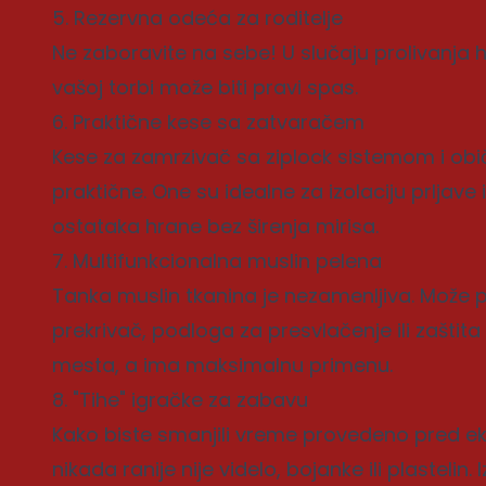
5. Rezervna odeća za roditelje
Ne zaboravite na sebe! U slučaju prolivanja h
vašoj torbi može biti pravi spas.
6. Praktične kese sa zatvaračem
Kese za zamrzivač sa ziplock sistemom i ob
praktične. One su idealne za izolaciju prljave
ostataka hrane bez širenja mirisa.
7. Multifunkcionalna muslin pelena
Tanka muslin tkanina je nezamenljiva. Može p
prekrivač, podloga za presvlačenje ili zašti
mesta, a ima maksimalnu primenu.
8. "Tihe" igračke za zabavu
Kako biste smanjili vreme provedeno pred ek
nikada ranije nije videlo, bojanke ili plastel