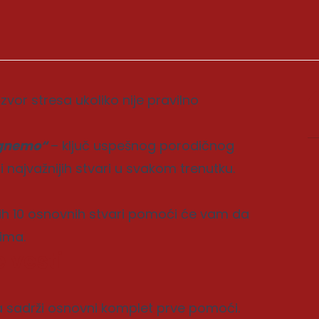
zvor stresa ukoliko nije pravilno
ignemo“
– ključ uspešnog porodičnog
 najvažnijih stvari u svakom trenutku.
vih 10 osnovnih stvari pomoći će vam da
cima.
 vesti
da sadrži osnovni komplet prve pomoći.