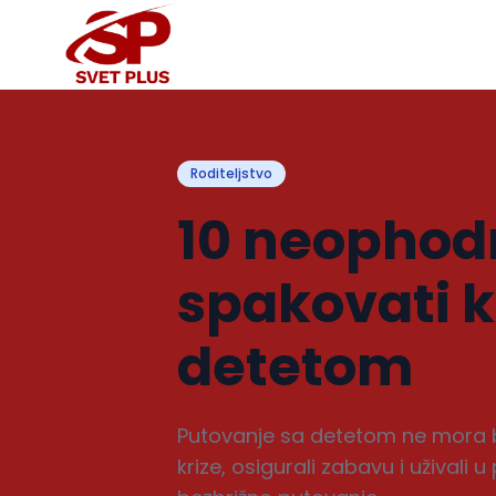
Roditeljstvo
10 neophodn
spakovati k
detetom
Putovanje sa detetom ne mora bit
krize, osigurali zabavu i uživa