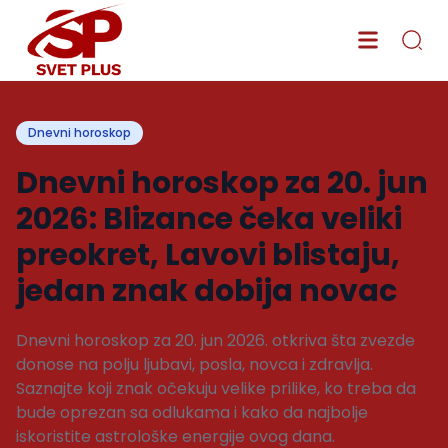
Dnevni horoskop
Dnevni horoskop za 20. jun
2026: Blizance čeka veliki
preokret, Lavovi blistaju,
jedan znak dobija novac
Dnevni horoskop za 20. jun 2026. otkriva šta zvezde
donose na polju ljubavi, posla, novca i zdravlja.
Saznajte koji znak očekuju velike prilike, ko treba da
bude oprezan sa odlukama i kako da najbolje
iskoristite astrološke energije ovog dana.