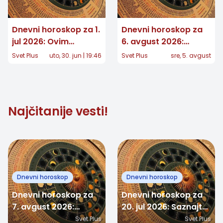
Dnevni horoskop za 1.
Dnevni horoskop za
jul 2026: Ovim
6. avgust 2026:
znacima zvezde
Jedan znak donosi
Svet Plus
uto, 30. jun | 19:46
Svet Plus
sre, 5. avgust
donose čistu magiju!
veliku odluku, drugom
stiže dugo očekivana
vest
Najčitanije vesti!
Dnevni horoskop
Dnevni horoskop
Dnevni horoskop za
Dnevni horoskop za
7. avgust 2026:
20. jul 2026: Saznajte
Jedan znak dobija
šta vam zvezde
Svet Plus
Svet Plus