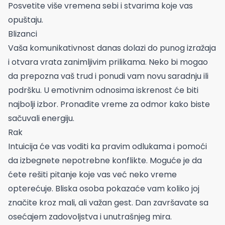
Posvetite više vremena sebi i stvarima koje vas
opuštaju.
Blizanci
Vaša komunikativnost danas dolazi do punog izražaja
i otvara vrata zanimljivim prilikama. Neko bi mogao
da prepozna vaš trud i ponudi vam novu saradnju ili
podršku. U emotivnim odnosima iskrenost će biti
najbolji izbor. Pronađite vreme za odmor kako biste
sačuvali energiju.
Rak
Intuicija će vas voditi ka pravim odlukama i pomoći
da izbegnete nepotrebne konflikte. Moguće je da
ćete rešiti pitanje koje vas već neko vreme
opterećuje. Bliska osoba pokazaće vam koliko joj
značite kroz mali, ali važan gest. Dan završavate sa
osećajem zadovoljstva i unutrašnjeg mira.