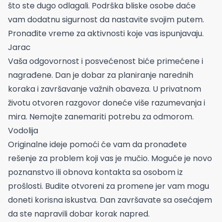
što ste dugo odlagali. Podrška bliske osobe daće
vam dodatnu sigurnost da nastavite svojim putem.
Pronađite vreme za aktivnosti koje vas ispunjavaju.
Jarac
Vaša odgovornost i posvećenost biće primećene i
nagrađene. Dan je dobar za planiranje narednih
koraka i završavanje važnih obaveza. U privatnom
životu otvoren razgovor doneće više razumevanja i
mira. Nemojte zanemariti potrebu za odmorom.
Vodolija
Originalne ideje pomoći će vam da pronađete
rešenje za problem koji vas je mučio. Moguće je novo
poznanstvo ili obnova kontakta sa osobom iz
prošlosti. Budite otvoreni za promene jer vam mogu
doneti korisna iskustva. Dan završavate sa osećajem
da ste napravili dobar korak napred.