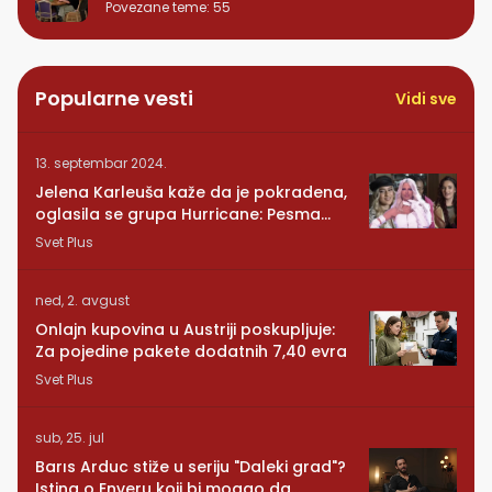
Povezane teme
:
55
Popularne vesti
Vidi sve
13. septembar 2024.
Jelena Karleuša kaže da je pokradena,
oglasila se grupa Hurricane: Pesma
RUNDE je naša!
Svet Plus
ned, 2. avgust
Onlajn kupovina u Austriji poskupljuje:
Za pojedine pakete dodatnih 7,40 evra
Svet Plus
sub, 25. jul
Barıs Arduc stiže u seriju "Daleki grad"?
Istina o Enveru koji bi mogao da