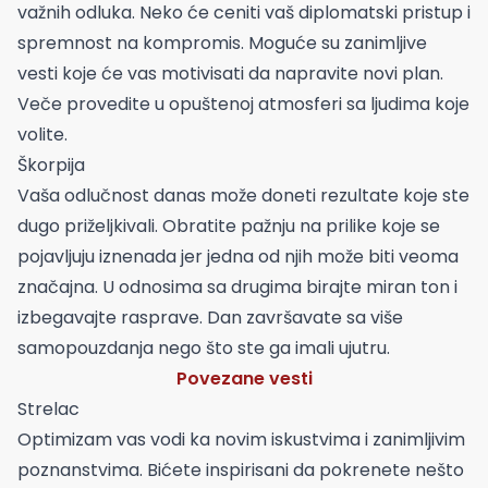
važnih odluka. Neko će ceniti vaš diplomatski pristup i
spremnost na kompromis. Moguće su zanimljive
vesti koje će vas motivisati da napravite novi plan.
Veče provedite u opuštenoj atmosferi sa ljudima koje
volite.
Škorpija
Vaša odlučnost danas može doneti rezultate koje ste
dugo priželjkivali. Obratite pažnju na prilike koje se
pojavljuju iznenada jer jedna od njih može biti veoma
značajna. U odnosima sa drugima birajte miran ton i
izbegavajte rasprave. Dan završavate sa više
samopouzdanja nego što ste ga imali ujutru.
Povezane vesti
Strelac
Optimizam vas vodi ka novim iskustvima i zanimljivim
poznanstvima. Bićete inspirisani da pokrenete nešto