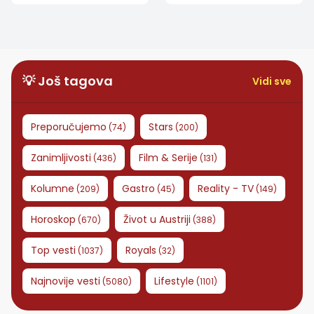
važnu vest, drugom
veliku odluku, drugom
se vraća osoba iz
stiže dugo očekivana
prošlosti
vest
💡 Još tagova
Vidi sve
Preporučujemo
Stars
(
74
)
(
200
)
Zanimljivosti
Film & Serije
(
436
)
(
131
)
Kolumne
Gastro
Reality - TV
(
209
)
(
45
)
(
149
)
Horoskop
Život u Austriji
(
670
)
(
388
)
Top vesti
Royals
(
1037
)
(
32
)
Najnovije vesti
Lifestyle
(
5080
)
(
1101
)