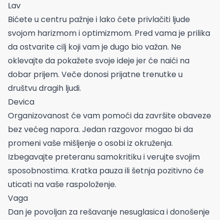
Lav
Bićete u centru pažnje i lako ćete privlačiti ljude
svojom harizmom i optimizmom. Pred vama je prilika
da ostvarite cilj koji vam je dugo bio važan. Ne
oklevajte da pokažete svoje ideje jer će naići na
dobar prijem. Veče donosi prijatne trenutke u
društvu dragih ljudi.
Devica
Organizovanost će vam pomoći da završite obaveze
bez većeg napora. Jedan razgovor mogao bi da
promeni vaše mišljenje o osobi iz okruženja.
Izbegavajte preteranu samokritiku i verujte svojim
sposobnostima. Kratka pauza ili šetnja pozitivno će
uticati na vaše raspoloženje.
Vaga
Dan je povoljan za rešavanje nesuglasica i donošenje