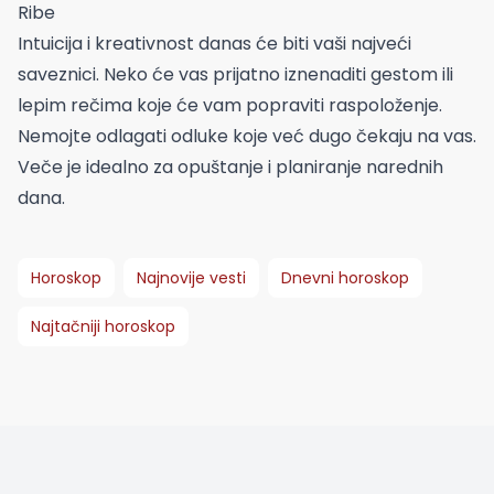
Ribe
Intuicija i kreativnost danas će biti vaši najveći
saveznici. Neko će vas prijatno iznenaditi gestom ili
lepim rečima koje će vam popraviti raspoloženje.
Nemojte odlagati odluke koje već dugo čekaju na vas.
Veče je idealno za opuštanje i planiranje narednih
dana.
Horoskop
Najnovije vesti
Dnevni horoskop
Najtačniji horoskop