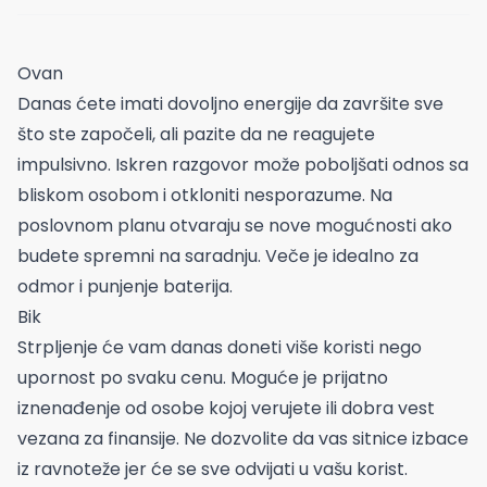
Ovan
Danas ćete imati dovoljno energije da završite sve
što ste započeli, ali pazite da ne reagujete
impulsivno. Iskren razgovor može poboljšati odnos sa
bliskom osobom i otkloniti nesporazume. Na
poslovnom planu otvaraju se nove mogućnosti ako
budete spremni na saradnju. Veče je idealno za
odmor i punjenje baterija.
Bik
Strpljenje će vam danas doneti više koristi nego
upornost po svaku cenu. Moguće je prijatno
iznenađenje od osobe kojoj verujete ili dobra vest
vezana za finansije. Ne dozvolite da vas sitnice izbace
iz ravnoteže jer će se sve odvijati u vašu korist.