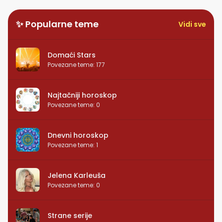
✨ Popularne teme
Vidi sve
Domaći Stars
Povezane teme
:
177
Najtačniji horoskop
Povezane teme
:
0
Dnevni horoskop
Povezane teme
:
1
Jelena Karleuša
Povezane teme
:
0
Strane serije