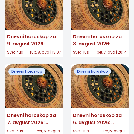
Dnevni horoskop za
Dnevni horoskop za
9. avgust 2026:
8. avgust 2026:
Nekome stiže važna
Jedan znak dobija
Svet Plus
sub, 8. avg | 18:07
Svet Plus
pet, 7. avg | 20:14
poruka, a jedan znak
potvrdu koju je dugo
konačno preseca
čekao, a nekome se
Dnevni horoskop
Dnevni horoskop
vraća stara ljubav
Dnevni horoskop za
Dnevni horoskop za
7. avgust 2026:
6. avgust 2026:
Jedan znak dobija
Jedan znak donosi
Svet Plus
čet, 6. avgust
Svet Plus
sre, 5. avgust