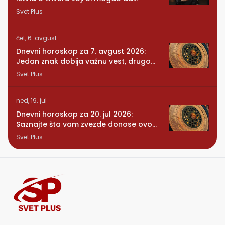
promeni sve
Svet Plus
čet, 6. avgust
Dnevni horoskop za 7. avgust 2026:
Jedan znak dobija važnu vest, drugom
se vraća osoba iz prošlosti
Svet Plus
ned, 19. jul
Dnevni horoskop za 20. jul 2026:
Saznajte šta vam zvezde donose ovog
ponedeljka
Svet Plus