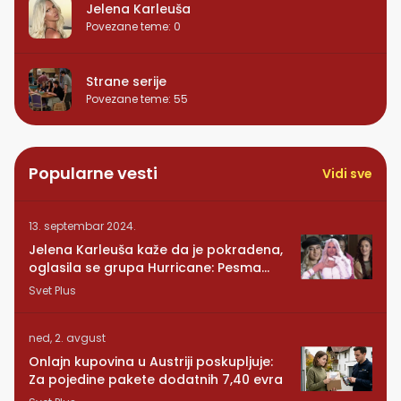
Jelena Karleuša
Povezane teme
:
0
Strane serije
Povezane teme
:
55
Popularne vesti
Vidi sve
13. septembar 2024.
Jelena Karleuša kaže da je pokradena,
oglasila se grupa Hurricane: Pesma
RUNDE je naša!
Svet Plus
ned, 2. avgust
Onlajn kupovina u Austriji poskupljuje:
Za pojedine pakete dodatnih 7,40 evra