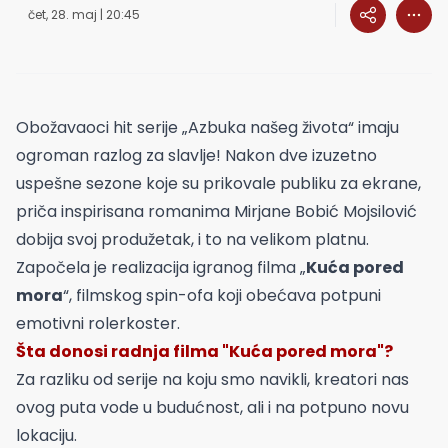
čet, 28. maj | 20:45
Obožavaoci hit serije „Azbuka našeg života“ imaju
ogroman razlog za slavlje! Nakon dve izuzetno
uspešne sezone koje su prikovale publiku za ekrane,
priča inspirisana romanima Mirjane Bobić Mojsilović
dobija svoj produžetak, i to na velikom platnu.
Započela je realizacija igranog filma „
Kuća pored
mora
“, filmskog spin-ofa koji obećava potpuni
emotivni rolerkoster.
Šta donosi radnja filma "Kuća pored mora"?
Za razliku od serije na koju smo navikli, kreatori nas
ovog puta vode u budućnost, ali i na potpuno novu
lokaciju.