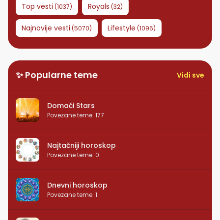
Top vesti
Royals
(
1037
)
(
32
)
Najnovije vesti
Lifestyle
(
5070
)
(
1096
)
✨ Popularne teme
Vidi sve
Domaći Stars
Povezane teme
:
177
Najtačniji horoskop
Povezane teme
:
0
Dnevni horoskop
Povezane teme
:
1