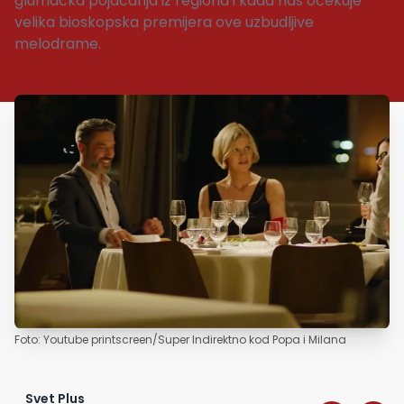
glumačka pojačanja iz regiona i kada nas očekuje
velika bioskopska premijera ove uzbudljive
melodrame.
Foto: Youtube printscreen/Super Indirektno kod Popa i Milana
Svet Plus