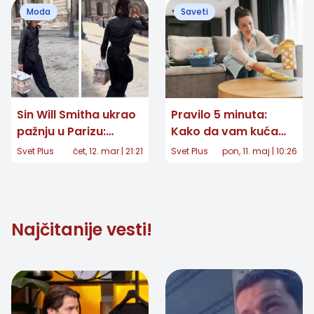
Moda
Saveti
traje čitav vek
Sin Will Smitha ukrao
Pravilo 5 minuta:
pažnju u Parizu:
Kako da vam kuća
Torba u obliku kuće
uvek blista bez
Svet Plus
čet, 12. mar | 21:21
Svet Plus
pon, 11. maj | 10:26
od 47.000 dolara o
velikog spremanja
kojoj priča modni
svet
Najčitanije vesti!