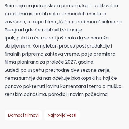
Snimanja na jadranskom primorju, kao i u slikovitim
predelima istarskih sela i primorskih mesta je
završeno, a ekipa filma „Kuća pored mora“ seli se za
Beograd gde će nastaviti snimanje.
Ipak, publika će morati još malo da se naoruža
strpljenjem. Kompletan proces postprodukcije i
finalnih priprema zahteva vreme, pa je premijera
filma planirana za proleće 2027. godine.
Sudeći po uspehu prethodne dve sezone serije,
nema sumnje da nas očekuje bioskopski hit koji će
ponovo pokrenuti lavinu komentara i tema o muško-
ženskim odnosima, porodici i novim počecima.
Domaći filmovi
Najnovije vesti