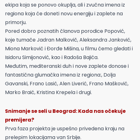
ekipa koja se ponovo okuplja, ali i zvučna imena iz
regiona koja će doneti novu energiju i zaplete na
primorju.
Pored dobro poznatih članova porodice Popović,
koje tumače Jadran Malkovič, Aleksandra Janković,
Miona Marković i Đorđe Mišina, u filmu ćemo gledati i
Isidoru Simijonović, kao i Radoša Bajića.
Međutim, mediteranski duh i nove zaplete donose i
fantastična glumačka imena iz regiona:, Dolja
Gavanski, Frano Lasić, Alen Liverić, Frano Mašković,
Marko Braić, Kristina Krepela i drugi.
Snimanje se seli u Beograd: Kada nas očekuje
premijera?
Prva faza projekta je uspešno privedena kraju na
prelepim lokacijama van Srbije.