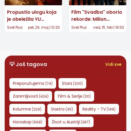
Propustio ulogu koja
Film "Svadba" oborio
je obeležila YU
rekorde: Milion
kinematografiju!
gledalaca u regionu
Svet Plus
pet, 29. maj | 10:33
Svet Plus
ned, 15. feb | 19:53
Trebalo je da igra
za samo tri nedelje
anđela u kultnom
filmu, a odbio je
ponudu zbog drugog
velikog projekta
💡 Još tagova
Vidi sve
Preporučujemo
Stars
(
74
)
(
200
)
Zanimljivosti
Film & Serije
(
434
)
(
131
)
Kolumne
Gastro
Reality - TV
(
209
)
(
45
)
(
149
)
Horoskop
Život u Austriji
(
668
)
(
387
)