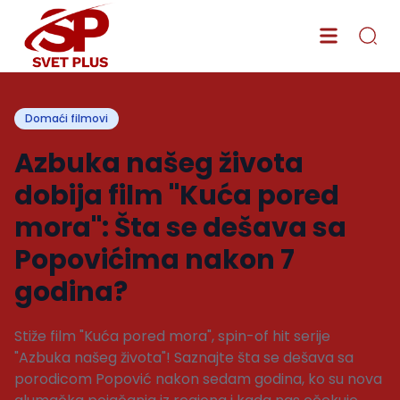
Domaći filmovi
Azbuka našeg života
dobija film "Kuća pored
mora": Šta se dešava sa
Popovićima nakon 7
godina?
Stiže film "Kuća pored mora", spin-of hit serije
"Azbuka našeg života"! Saznajte šta se dešava sa
porodicom Popović nakon sedam godina, ko su nova