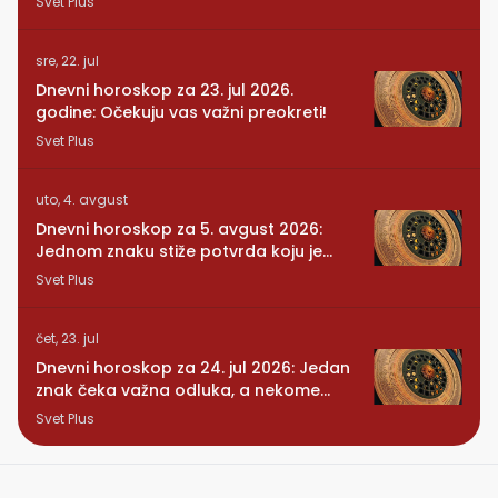
Svet Plus
sre, 22. jul
Dnevni horoskop za 23. jul 2026.
godine: Očekuju vas važni preokreti!
Svet Plus
uto, 4. avgust
Dnevni horoskop za 5. avgust 2026:
Jednom znaku stiže potvrda koju je
dugo čekao
Svet Plus
čet, 23. jul
Dnevni horoskop za 24. jul 2026: Jedan
znak čeka važna odluka, a nekome
stiže iznenađenje
Svet Plus