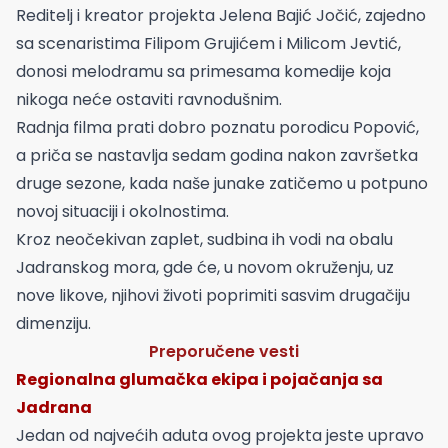
Reditelj i kreator projekta Jelena Bajić Jočić, zajedno
sa scenaristima Filipom Grujićem i Milicom Jevtić,
donosi melodramu sa primesama komedije koja
nikoga neće ostaviti ravnodušnim.
Radnja filma prati dobro poznatu porodicu Popović,
a priča se nastavlja sedam godina nakon završetka
druge sezone, kada naše junake zatičemo u potpuno
novoj situaciji i okolnostima.
Kroz neočekivan zaplet, sudbina ih vodi na obalu
Jadranskog mora, gde će, u novom okruženju, uz
nove likove, njihovi životi poprimiti sasvim drugačiju
dimenziju.
Preporučene vesti
Regionalna glumačka ekipa i pojačanja sa
Jadrana
Jedan od najvećih aduta ovog projekta jeste upravo