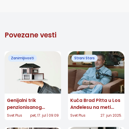
Povezane vesti
Zanimljivosti
Strani Stars
Genijalni trik
Kuća Brad Pitta u Los
penzionisanog
Anđelesu na meti
zidara: Kuća od
provalnika
Svet Plus
pet, 17. jul | 09:09
Svet Plus
27. jun 2025.
4.000 kartona za
mleko koja može da