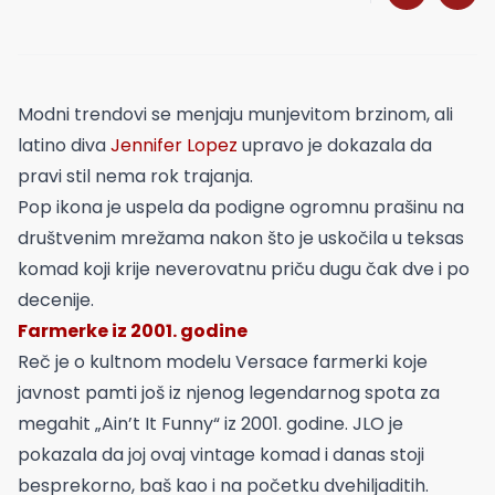
Modni trendovi se menjaju munjevitom brzinom, ali
latino diva
Jennifer Lopez
upravo je dokazala da
pravi stil nema rok trajanja.
Pop ikona je uspela da podigne ogromnu prašinu na
društvenim mrežama nakon što je uskočila u teksas
komad koji krije neverovatnu priču dugu čak dve i po
decenije.
Farmerke iz 2001. godine
Reč je o kultnom modelu Versace farmerki koje
javnost pamti još iz njenog legendarnog spota za
megahit „Ain’t It Funny“ iz 2001. godine. JLO je
pokazala da joj ovaj vintage komad i danas stoji
besprekorno, baš kao i na početku dvehiljaditih.