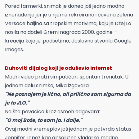
Pored farmerki, snimak je doneo još jedno modno
iznenađenje jer je u njemu rekreirana i čuvena zelena
Versace haljina sa tropskim motivima, koju je Džej Lo
nosila na dodeli Gremi nagrada 2000. godine –
kreacija koja je, podsetimo, doslovno stvorila Google
Images.
Duhoviti dijalog koji je oduševio internet
Modni video prati i simpatičan, spontan trenutak. U
jednom delu snimka, Mika izgovara:
"Ne poznajem je lično, ali prilično sam sigurna da
je to JLO."
Na šta pevačica kroz osmeh odgovara:
"O moj Bože, to sam ja. I dalje."
Ovaj modni vremeplov još jednom je potvrdio status
Jennifer Lopez kao apsolutne vladarke modne