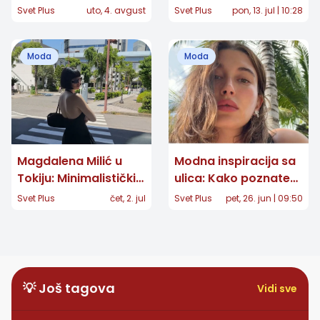
crna haljina nosi leti:
Middleton u nijansi
Svet Plus
uto, 4. avgust
Svet Plus
pon, 13. jul | 10:28
Jedan detalj
koja osvaja
promenio je ceo
Moda
Moda
stajling
Magdalena Milić u
Modna inspiracija sa
Tokiju: Minimalistički
ulica: Kako poznate
stil koji se savršeno
dame diktiraju letnje
Svet Plus
čet, 2. jul
Svet Plus
pet, 26. jun | 09:50
uklapa u ritam
trendove u junu 2026.
japanske prestonice
💡 Još tagova
Vidi sve