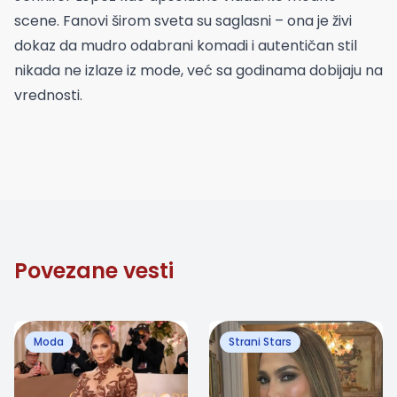
scene. Fanovi širom sveta su saglasni – ona je živi
dokaz da mudro odabrani komadi i autentičan stil
nikada ne izlaze iz mode, već sa godinama dobijaju na
vrednosti.
Povezane vesti
Moda
Strani Stars