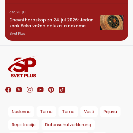
čet, 23. jul
Dnevni horoskop za 24. jul 2026: Jedan
znak čeka važna odluka, a nekome
stiže iznenađenje
Svet Plus
Naslovna
Tema
Teme
Vesti
Prijava
Registracija
Datenschutzerklärung