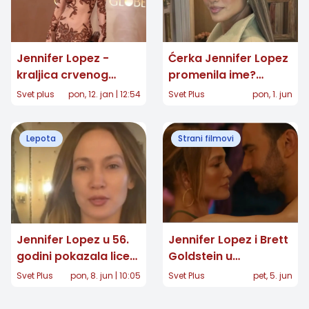
Jennifer Lopez -
Ćerka Jennifer Lopez
kraljica crvenog
promenila ime?
tepiha: U vrhunskoj
Emme Muniz sada je
Svet plus
pon, 12. jan | 12:54
Svet Plus
pon, 1. jun
kreaciji obeležila 83.
Oskar
dodelu nagrade
Lepota
Strani filmovi
Zlatni globus
Jennifer Lopez u 56.
Jennifer Lopez i Brett
godini pokazala lice
Goldstein u
bez šminke: Tajna
neočekivanom spoju:
Svet Plus
pon, 8. jun | 10:05
Svet Plus
pet, 5. jun
njenog mladolikog
Da li je "Office
izgleda
Romance" novi letnji