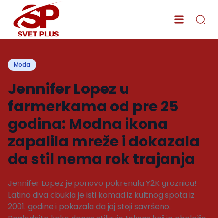
Moda
Jennifer Lopez u
farmerkama od pre 25
godina: Modna ikona
zapalila mreže i dokazala
da stil nema rok trajanja
Jennifer Lopez je ponovo pokrenula Y2K groznicu!
Latino diva obukla je isti komad iz kultnog spota iz
2001. godine i pokazala da joj stoji savršeno.