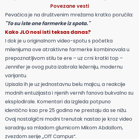
Povezane vesti
Pevačica je na društvenim mrežama kratko poručila:
"To su iste one farmerke iz spota."
Kako JLO nosi isti teksas danas?
I dok je u originalnom video-spotu s početka
milenijuma ove atraktivne farmerke kombinovala u
prepoznatljivom stilu te ere – uz crni kratki top –
Jennifer je ovog puta izabrala ležerniju, modernu
varijantu.
Upisala ih je uz jednostavnu belu majicu, a reakcije
modnih entuzijasta i njenih vernih fanova bukvalno su
eksplodirale. Komentari da izgleda potpuno
identično kao pre 25 godina ne prestaju da se nižu.
Ovaj nostalgični modni trenutak nastao je kroz video
saradnju sa mladom glumicom Mikom Abdallom,
zvezdom serije „Off Campus“.