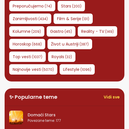
Preporučujemo
Stars
(
74
)
(
200
)
Zanimljivosti
Film & Serije
(
434
)
(
131
)
Kolumne
Gastro
Reality - TV
(
209
)
(
45
)
(
149
)
Horoskop
Život u Austriji
(
668
)
(
387
)
Top vesti
Royals
(
1037
)
(
32
)
Najnovije vesti
Lifestyle
(
5070
)
(
1096
)
✨ Popularne teme
Vidi sve
Domaći Stars
Povezane teme
:
177