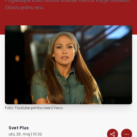
Pogledajte kako danas stilizuje teksas koji je obeležio
čitavu jednu eru.
Foto: Youtube printscreen/Vevo
Svet Plus
uto, 26. maj | 10:32