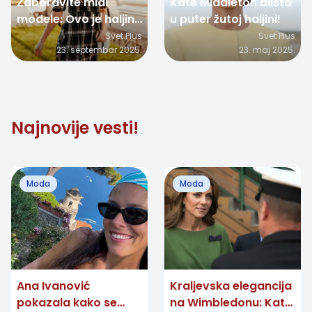
Zaboravite midi
Kate Middleton blista
modele: Ovo je haljina
u puter žutoj haljini!
koja osvaja jesen
Svet Plus
Svet Plus
23. septembar 2025.
23. maj 2025.
2025.
Najnovije vesti!
Moda
Moda
Ana Ivanović
Kraljevska elegancija
pokazala kako se
na Wimbledonu: Kate