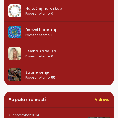
Najtačniji horoskop
Povezane teme
:
0
Dnevni horoskop
Povezane teme
:
1
Jelena Karleuša
Povezane teme
:
0
Strane serije
Povezane teme
:
55
Popularne vesti
Vidi sve
13. septembar 2024.