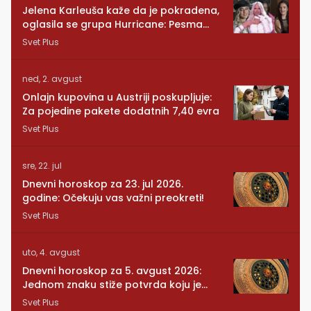
Jelena Karleuša kaže da je pokradena,
oglasila se grupa Hurricane: Pesma
RUNDE je naša!
Svet Plus
ned, 2. avgust
Onlajn kupovina u Austriji poskupljuje:
Za pojedine pakete dodatnih 7,40 evra
Svet Plus
sre, 22. jul
Dnevni horoskop za 23. jul 2026.
godine: Očekuju vas važni preokreti!
Svet Plus
uto, 4. avgust
Dnevni horoskop za 5. avgust 2026:
Jednom znaku stiže potvrda koju je
dugo čekao
Svet Plus