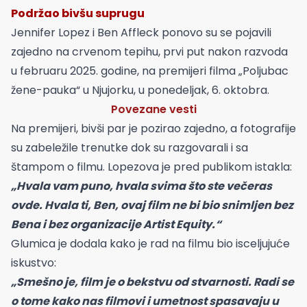
Podržao bivšu suprugu
Jennifer Lopez i Ben Affleck ponovo su se pojavili
zajedno na crvenom tepihu, prvi put nakon razvoda
u februaru 2025. godine, na premijeri filma „Poljubac
žene-pauka“ u Njujorku, u ponedeljak, 6. oktobra.
Povezane vesti
Na premijeri, bivši par je pozirao zajedno, a fotografije
su zabeležile trenutke dok su razgovarali i sa
štampom o filmu. Lopezova je pred publikom istakla:
„Hvala vam puno, hvala svima što ste večeras
ovde. Hvala ti, Ben, ovaj film ne bi bio snimljen bez
Bena i bez organizacije Artist Equity.“
Glumica je dodala kako je rad na filmu bio isceljujuće
iskustvo:
„Smešno je, film je o bekstvu od stvarnosti. Radi se
o tome kako nas filmovi i umetnost spasavaju u