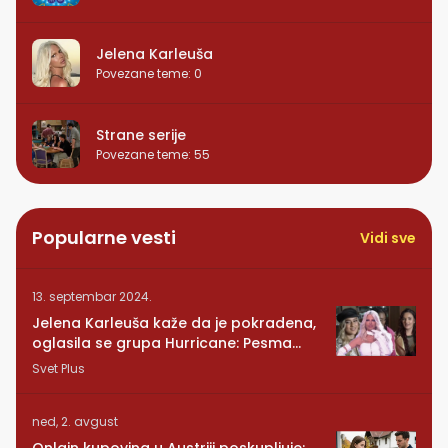
Jelena Karleuša
Povezane teme
:
0
Strane serije
Povezane teme
:
55
Popularne vesti
Vidi sve
13. septembar 2024.
Jelena Karleuša kaže da je pokradena,
oglasila se grupa Hurricane: Pesma
RUNDE je naša!
Svet Plus
ned, 2. avgust