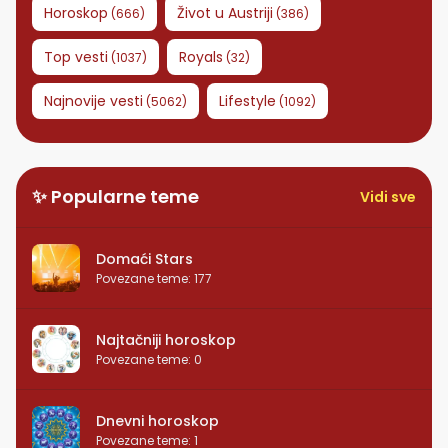
Horoskop
Život u Austriji
(
666
)
(
386
)
Top vesti
Royals
(
1037
)
(
32
)
Najnovije vesti
Lifestyle
(
5062
)
(
1092
)
✨ Popularne teme
Vidi sve
Domaći Stars
Povezane teme
:
177
Najtačniji horoskop
Povezane teme
:
0
Dnevni horoskop
Povezane teme
:
1