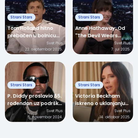
Strani Stars
Strani Stars
Tom Holland hitno
Anne Hathaway: Od
prebačen u bolnicu
"The Devil Wears
nakon nezgode na
Prada" do holivudske
Svet Plus
Svet Plus
22. septembar 2025.
7. jul 2025.
snimanju
ikone
"Spidermana"
Strani Stars
Strani Stars
P. Diddy proslavio 55.
Victoria Beckham
rođendan uz podršku
iskreno o uklanjanju
porodice, uprkos
silikona: "Ne znam
Svet Plus
Svet Plus
5. novembar 2024.
14. oktobar 2025.
teškoj situaciji!
gde su te grudi
nestale, ali nestale
su"