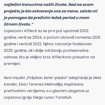
najtežim trenucima naših života. Rad na ovom
projektu je bio ostvarenje sna za mene, zaista mi
je pomogao da preživim težak period u mom
ličnom životu.“
Lopezova i Affleck su se prvi put upoznali 2002.
godine, verili se 2004, a potom obnovili romansu 2021.
godine i venčali 2022. Njihov razvod je finalizovan
2025. godine, ali i dalje održavaju profesionalne
odnose, što je vidljivo kroz Affleckovo prisustvo na
premijeri.
Novi mјuzikl „Poljubac žene-pauka“ adaptacija je dela
Kander, Eba i Terensa Meknaliija, inspirisana
prethodnim verzijama, a u glavnim ulogama uz
Lopezovu igraju Diego Luna i Tonatiuh.