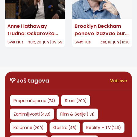
Anne Hathaway
Brooklyn Beckham
trudna: Oskarovka
ponovo izazvao buru:
čeka treće dete,
Potez koji je
Svet Plus
sub, 20. jun | 09:59
Svet Plus
čet, 18. jun | 11:30
video na Instagramu
razbesneo fanove,
otkrio srećne vesti
stručnjaci mu poručili
da prestane da
koristi porodično
prezime
💡 Još tagova
Vidi sve
Preporučujemo
Stars
(
74
)
(
200
)
Zanimljivosti
Film & Serije
(
433
)
(
131
)
Kolumne
Gastro
Reality - TV
(
209
)
(
45
)
(
149
)