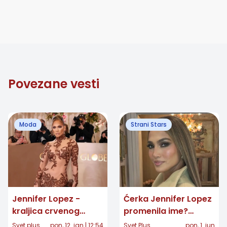
Povezane vesti
Moda
Strani Stars
Jennifer Lopez -
Ćerka Jennifer Lopez
kraljica crvenog
promenila ime?
tepiha: U vrhunskoj
Emme Muniz sada je
Svet plus
pon, 12. jan | 12:54
Svet Plus
pon, 1. jun