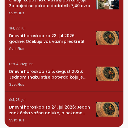
Onlajn kupovina u Austriji poskupljuje:
Za pojedine pakete dodatnih 7,40 evra
Svet Plus
sre, 22. jul
Dnevni horoskop za 23. jul 2026.
godine: Očekuju vas važni preokreti!
Svet Plus
uto, 4. avgust
Dnevni horoskop za 5. avgust 2026:
Jednom znaku stiže potvrda koju je
dugo čekao
Svet Plus
čet, 23. jul
Dnevni horoskop za 24. jul 2026: Jedan
znak čeka važna odluka, a nekome
stiže iznenađenje
Svet Plus