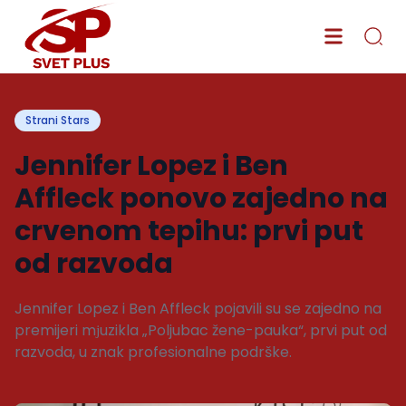
Strani Stars
Jennifer Lopez i Ben
Affleck ponovo zajedno na
crvenom tepihu: prvi put
od razvoda
Jennifer Lopez i Ben Affleck pojavili su se zajedno na
premijeri mјuzikla „Poljubac žene-pauka“, prvi put od
razvoda, u znak profesionalne podrške.