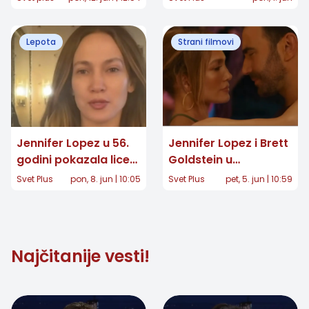
kreaciji obeležila 83.
Oskar
dodelu nagrade
Lepota
Strani filmovi
Zlatni globus
Jennifer Lopez u 56.
Jennifer Lopez i Brett
godini pokazala lice
Goldstein u
bez šminke: Tajna
neočekivanom spoju:
Svet Plus
pon, 8. jun | 10:05
Svet Plus
pet, 5. jun | 10:59
njenog mladolikog
Da li je "Office
izgleda
Romance" novi letnji
hit
Najčitanije vesti!