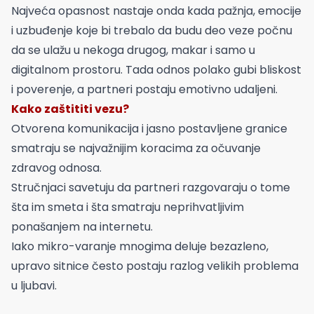
Najveća opasnost nastaje onda kada pažnja, emocije
i uzbuđenje koje bi trebalo da budu deo veze počnu
da se ulažu u nekoga drugog, makar i samo u
digitalnom prostoru. Tada odnos polako gubi bliskost
i poverenje, a partneri postaju emotivno udaljeni.
Kako zaštititi vezu?
Otvorena komunikacija i jasno postavljene granice
smatraju se najvažnijim koracima za očuvanje
zdravog odnosa.
Stručnjaci savetuju da partneri razgovaraju o tome
šta im smeta i šta smatraju neprihvatljivim
ponašanjem na internetu.
Iako mikro-varanje mnogima deluje bezazleno,
upravo sitnice često postaju razlog velikih problema
u ljubavi.