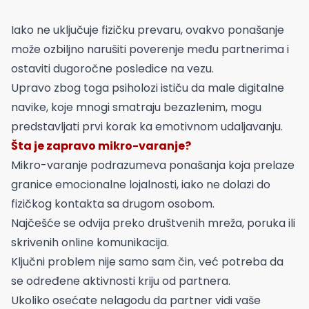
Iako ne uključuje fizičku prevaru, ovakvo ponašanje
može ozbiljno narušiti poverenje među partnerima i
ostaviti dugoročne posledice na vezu.
Upravo zbog toga psiholozi ističu da male digitalne
navike, koje mnogi smatraju bezazlenim, mogu
predstavljati prvi korak ka emotivnom udaljavanju.
Šta je zapravo mikro-varanje?
Mikro-varanje podrazumeva ponašanja koja prelaze
granice emocionalne lojalnosti, iako ne dolazi do
fizičkog kontakta sa drugom osobom.
Najčešće se odvija preko društvenih mreža, poruka ili
skrivenih online komunikacija.
Ključni problem nije samo sam čin, već potreba da
se određene aktivnosti kriju od partnera.
Ukoliko osećate nelagodu da partner vidi vaše