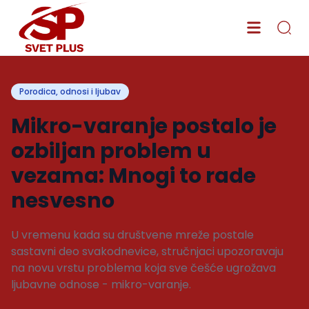
Porodica, odnosi i ljubav
Mikro-varanje postalo je
ozbiljan problem u
vezama: Mnogi to rade
nesvesno
U vremenu kada su društvene mreže postale
sastavni deo svakodnevice, stručnjaci upozoravaju
na novu vrstu problema koja sve češće ugrožava
ljubavne odnose - mikro-varanje.