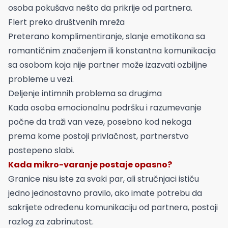
osoba pokušava nešto da prikrije od partnera.
Flert preko društvenih mreža
Preterano komplimentiranje, slanje emotikona sa
romantičnim značenjem ili konstantna komunikacija
sa osobom koja nije partner može izazvati ozbiljne
probleme u vezi.
Deljenje intimnih problema sa drugima
Kada osoba emocionalnu podršku i razumevanje
počne da traži van veze, posebno kod nekoga
prema kome postoji privlačnost, partnerstvo
postepeno slabi.
Kada mikro-varanje postaje opasno?
Granice nisu iste za svaki par, ali stručnjaci ističu
jedno jednostavno pravilo, ako imate potrebu da
sakrijete određenu komunikaciju od partnera, postoji
razlog za zabrinutost.