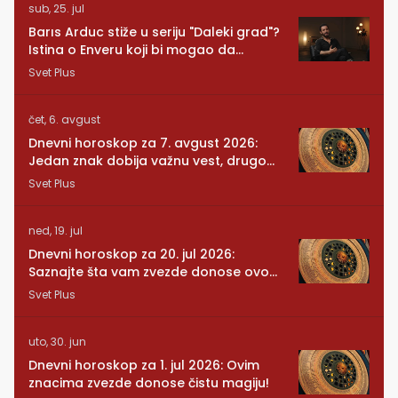
sub, 25. jul
Barıs Arduc stiže u seriju "Daleki grad"?
Istina o Enveru koji bi mogao da
promeni sve
Svet Plus
čet, 6. avgust
Dnevni horoskop za 7. avgust 2026:
Jedan znak dobija važnu vest, drugom
se vraća osoba iz prošlosti
Svet Plus
ned, 19. jul
Dnevni horoskop za 20. jul 2026:
Saznajte šta vam zvezde donose ovog
ponedeljka
Svet Plus
uto, 30. jun
Dnevni horoskop za 1. jul 2026: Ovim
znacima zvezde donose čistu magiju!