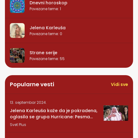
Dnevni horoskop
Povezane teme
:
1
Jelena Karleuša
Povezane teme
:
0
Strane serije
Povezane teme
:
55
Popularne vesti
Vidi sve
13. septembar 2024.
Jelena Karleuša kaže da je pokradena,
oglasila se grupa Hurricane: Pesma
RUNDE je naša!
Svet Plus