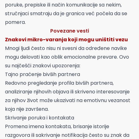
poruke, prepiske ili način komunikacije sa nekim,
stručnjaci smatraju da je granica već počela da se
pomera.
Povezane vesti
Znakovi mikro-varanja koji mogu uništiti vezu
Mnogi ljudi često nisu ni svesni da određene navike
mogu delovati kao oblik emocionalne prevare. Ovo
su najčešći znakovi upozorenja:
Tajno praćenje bivših partnera
Redovno pregledanje profila bivših partnera,
analiziranje njihovih objava ili skriveno interesovanje
za njihov život može ukazivati na emotivnu vezanost
koja nije završena.
Skrivanje poruka i kontakata
Promena imena kontakata, brisanje istorije
razgovora ili sakrivanje notifikacija često su znak da