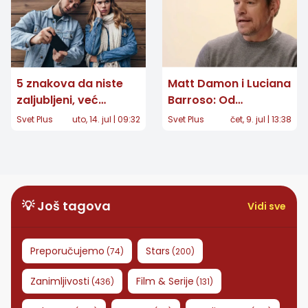
5 znakova da niste
Matt Damon i Luciana
zaljubljeni, već
Barroso: Od
opsednuti: Gde je
slučajnog susreta u
Svet Plus
uto, 14. jul | 09:32
Svet Plus
čet, 9. jul | 13:38
granica? I Svet Plus
baru do najstabilnijeg
braka u Hollywoodu
💡 Još tagova
Vidi sve
Preporučujemo
Stars
(
74
)
(
200
)
Zanimljivosti
Film & Serije
(
436
)
(
131
)