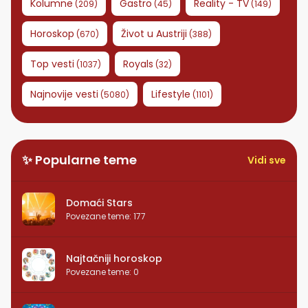
Kolumne
Gastro
Reality - TV
(
209
)
(
45
)
(
149
)
Horoskop
Život u Austriji
(
670
)
(
388
)
Top vesti
Royals
(
1037
)
(
32
)
Najnovije vesti
Lifestyle
(
5080
)
(
1101
)
✨ Popularne teme
Vidi sve
Domaći Stars
Povezane teme
:
177
Najtačniji horoskop
Povezane teme
:
0