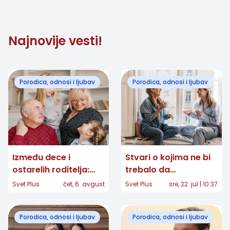
Najnovije vesti!
Porodica, odnosi i ljubav
Porodica, odnosi i ljubav
Između dece i
Stvari o kojima ne bi
ostarelih roditelja:
trebalo da
Kako da brinete o
razgovarate čak ni
Svet Plus
čet, 6. avgust
Svet Plus
sre, 22. jul | 10:37
svima, a sačuvate
sa najboljim
sebe
prijateljem
Porodica, odnosi i ljubav
Porodica, odnosi i ljubav