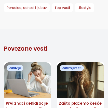
Porodica, odnosi i ljubav
Top vesti
Lifestyle
Povezane vesti
Zdravlje
Zanimljivosti
Prvi znaci dehidracije
Zašto plačemo češće