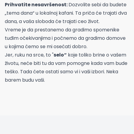
Prihvatite nesavršenost:
Dozvolite sebi da budete
„tema dana“ u lokalnoj kafani. Ta priča će trajati dva
dana, a vaša sloboda će trajati ceo život.
Vreme je da prestanemo da gradimo spomenike
tuđim očekivanjima i počnemo da gradimo domove
u kojima ćemo se mi osećati dobro.
Jer, ruku na srce, to "
selo“
koje toliko brine o vašem
životu, neće biti tu da vam pomogne kada vam bude
teško. Tada ćete ostati samo vi i vaši izbori. Neka
barem budu vaši.