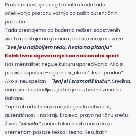
Problem nastaje onog trenutka kada tuđa
očekivanja postanu važnija od naših autentičnih
potreba.
Tada prestajemo da budemo režiseri sopstvenih
života i postajemo glumci u predstavi koja se zove
"Sve je u najboljem redu, hvala na pitanju“
.
Kolektivno ogovaranje kao nacionalni sport
Naš mentalitet neguje kulturu upoređivanja. Ako si
previše uspešan – sigurno si „ukrao“ ili se „prodao“.
Ako si neuspešan -
"lenj si i sramotiš kuću“
. Sredina,
ona siva i neupadljiva, jedina je bezbedna zona na
Balkanu.
Taj strah od isticanja i osude guši kreativnost,
autentičnost i, na kraju krajeva, pravo na ličnu sreću.
Živeti
"za selo“
znači stalno nositi masku koja
vremenom postaje teška i tesna. Rezultat?