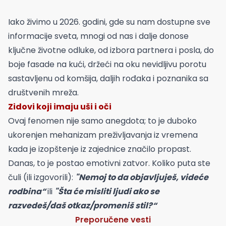
Iako živimo u 2026. godini, gde su nam dostupne sve
informacije sveta, mnogi od nas i dalje donose
ključne životne odluke, od izbora partnera i posla, do
boje fasade na kući, držeći na oku nevidljivu porotu
sastavljenu od komšija, daljih rođaka i poznanika sa
društvenih mreža.
Zidovi koji imaju uši i oči
Ovaj fenomen nije samo anegdota; to je duboko
ukorenjen mehanizam preživljavanja iz vremena
kada je izopštenje iz zajednice značilo propast.
Danas, to je postao emotivni zatvor. Koliko puta ste
čuli (ili izgovorili):
"Nemoj to da objavljuješ, videće
rodbina“
ili
"Šta će misliti ljudi ako se
razvedeš/daš otkaz/promeniš stil?“
Preporučene vesti