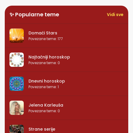
✨ Popularne teme
Vidi sve
Domaći Stars
Povezane teme
:
177
Najtačniji horoskop
Povezane teme
:
0
Dnevni horoskop
Povezane teme
:
1
Jelena Karleuša
Povezane teme
:
0
Strane serije