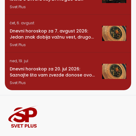
promeni sve
Svet Plus
čet, 6. avgust
Dnevni horoskop za 7. avgust 2026:
Jedan znak dobija važnu vest, drugom
se vraća osoba iz prošlosti
Svet Plus
ned, 19. jul
Dnevni horoskop za 20. jul 2026:
Saznajte šta vam zvezde donose ovog
ponedeljka
Svet Plus