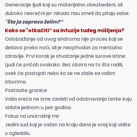
Generacije ljudi koji su materijalno obezbeđeni, ali
duboko nesrećni jer nikada nisu smeli da pitaju sebe:
"Šta ja zapravo želim?“
Kako se "otkačiti“ sa infuzije tuđeg mišljenja?
Oslobađanje od ovog sindroma nije proces koji se
dešava preko noći, ali je neophodan za mentalno
zdravlje. Prvi korak je shvatanje jedne surove istine:
Ljudi će pričati svakako. Bez obzira na to šta radili,
uvek će postojati neko ko se ne slaže sa vašim
izborima.
Postavite granice
Vaša sreća ne sme zavisiti od odobravanja tetke koju
viđate jednom u pet godina.
Fokus na unutrašnji mir
Jedini sud koji je važan na kraju dana je onaj koji vidite
u ogledalu.