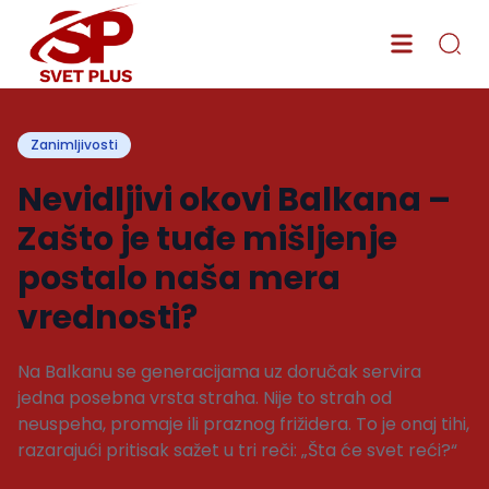
Zanimljivosti
Nevidljivi okovi Balkana –
Zašto je tuđe mišljenje
postalo naša mera
vrednosti?
Na Balkanu se generacijama uz doručak servira
jedna posebna vrsta straha. Nije to strah od
neuspeha, promaje ili praznog frižidera. To je onaj tihi,
razarajući pritisak sažet u tri reči: „Šta će svet reći?“