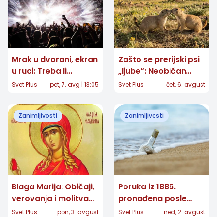
Mrak u dvorani, ekran
Zašto se prerijski psi
u ruci: Treba li
„ljube“: Neobičan
zabraniti telefone na
pozdrav otkriva ko
Svet Plus
pet, 7. avg | 13:05
Svet Plus
čet, 6. avgust
koncertima?
pripada porodici
Zanimljivosti
Zanimljivosti
Blaga Marija: Običaji,
Poruka iz 1886.
verovanja i molitva
pronađena posle
velike zaštitnice žena
skoro 132 godine:
Svet Plus
pon, 3. avgust
Svet Plus
ned, 2. avgust