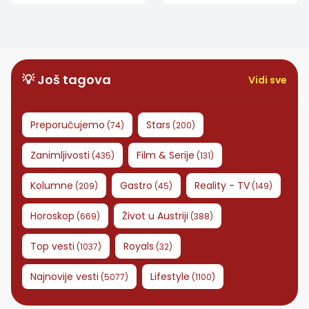
Koordinate otkrile
njeno poreklo
💡 Još tagova
Vidi sve
Preporučujemo
Stars
(
74
)
(
200
)
Zanimljivosti
Film & Serije
(
435
)
(
131
)
Kolumne
Gastro
Reality - TV
(
209
)
(
45
)
(
149
)
Horoskop
Život u Austriji
(
669
)
(
388
)
Top vesti
Royals
(
1037
)
(
32
)
Najnovije vesti
Lifestyle
(
5077
)
(
1100
)