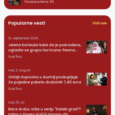
Povezane teme
:
55
Popularne vesti
Vidi sve
13. septembar 2024.
Jelena Karleuša kaže da je pokradena,
oglasila se grupa Hurricane: Pesma
RUNDE je naša!
Svet Plus
ned, 2. avgust
Onlajn kupovina u Austriji poskupljuje:
Za pojedine pakete dodatnih 7,40 evra
Svet Plus
sub, 25. jul
Barıs Arduc stiže u seriju "Daleki grad"?
Istina o Enveru koji bi mogao da