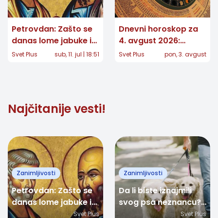
Petrovdan: Zašto se
Dnevni horoskop za
danas lome jabuke i
4. avgust 2026:
šta nam proriče cvet
Strelčevima stiže
Svet Plus
sub, 11. jul | 18:51
Svet Plus
pon, 3. avgust
petrovac?
poziv, Vage povlače
važnu granicu
Najčitanije vesti!
Zanimljivosti
Zanimljivosti
Petrovdan: Zašto se
Da li biste iznajmili
danas lome jabuke i
svog psa neznancu?
šta nam proriče cvet
Kontroverzna
Svet Plus
Svet Plus