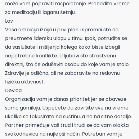
može vam popraviti raspoloženje. Pronađite vreme
za meditaciju ili laganu šetnju.
Lav
Vaša ambicija izbija u prvi plan i spremni ste da
preuzmete lidersku ulogu u timu. Ipak, potrudite se
da saslušate i mišljenja kolega kako biste izbegli
nepotrebne konflikte. U ljubavi ste strastveni i
direktni, što će oduševiti osobu do koje vam je stalo.
Zdravlje je odlično, ali ne zaboravite na redovnu
fizičku aktivnost.
Devica
Organizacija vam je danas prioritet jer se obaveze
samo gomilaju. Uspećete da završite sve na vreme
ukoliko se fokusirate na suštinu, a ne na sitne detalje.
Partner primećuje vaš trud i trudi se da vam olakša
svakodnevicu na najlepši način. Potreban vam je