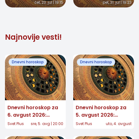
čet, 23. jul | 19:15
pet, 31. jul | 19:23
odluka, a nekome
potvrda, Vage
stiže iznenađenje
donose važnu odluku
Najnovije vesti!
Dnevni horoskop
Dnevni horoskop
Dnevni horoskop za
Dnevni horoskop za
6. avgust 2026:
5. avgust 2026:
Jedan znak donosi
Jednom znaku stiže
Svet Plus
sre, 5. avg | 20:00
Svet Plus
uto, 4. avgust
veliku odluku, drugom
potvrda koju je dugo
stiže dugo očekivana
čekao