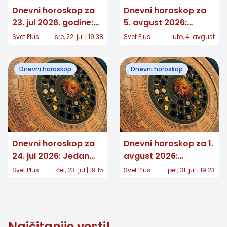
Dnevni horoskop za
Dnevni horoskop za
23. jul 2026. godine:
5. avgust 2026:
Očekuju vas važni
Jednom znaku stiže
Svet Plus
sre, 22. jul | 19:38
Svet Plus
uto, 4. avgust
preokreti!
potvrda koju je dugo
čekao
Dnevni horoskop
Dnevni horoskop
Dnevni horoskop za
Dnevni horoskop za 1.
24. jul 2026: Jedan
avgust 2026:
znak čeka važna
Lavovima stiže
Svet Plus
čet, 23. jul | 19:15
Svet Plus
pet, 31. jul | 19:23
odluka, a nekome
potvrda, Vage
stiže iznenađenje
donose važnu odluku
Najčitanije vesti!