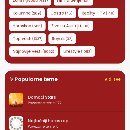
Zanimljivosti
Film & Serije
(
433
)
(
131
)
Kolumne
Gastro
Reality - TV
(
209
)
(
45
)
(
149
)
Horoskop
Život u Austriji
(
666
)
(
386
)
Top vesti
Royals
(
1037
)
(
32
)
Najnovije vesti
Lifestyle
(
5062
)
(
1092
)
✨ Popularne teme
Vidi sve
Domaći Stars
Povezane teme
:
177
Najtačniji horoskop
Povezane teme
:
0