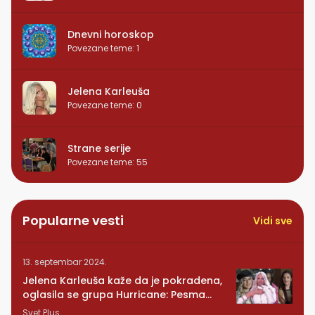
Dnevni horoskop
Povezane teme
:
1
Jelena Karleuša
Povezane teme
:
0
Strane serije
Povezane teme
:
55
Popularne vesti
Vidi sve
13. septembar 2024.
Jelena Karleuša kaže da je pokradena,
oglasila se grupa Hurricane: Pesma
RUNDE je naša!
Svet Plus