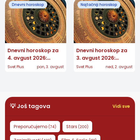
Dnevni horoskop
Najtačniji horoskop
vest
Dnevni horoskop za
Dnevni horoskop za
4. avgust 2026:
3. avgust 2026:
Strelčevima stiže
Lavovi privlače
Svet Plus
pon, 3. avgust
Svet Plus
ned, 2. avgust
poziv, Vage povlače
pažnju, Ovnovi
važnu granicu
pokreću stvari
💡 Još tagova
Vidi sve
Preporučujemo
Stars
(
74
)
(
200
)