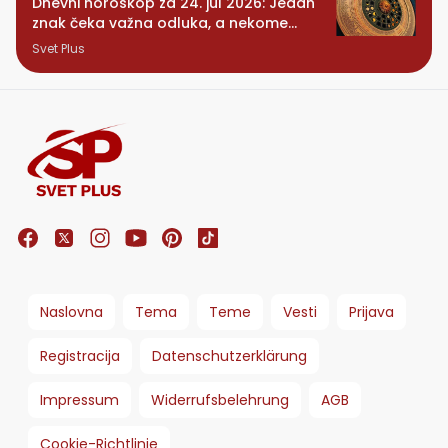
Dnevni horoskop za 24. jul 2026: Jedan
znak čeka važna odluka, a nekome
stiže iznenađenje
Svet Plus
Naslovna
Tema
Teme
Vesti
Prijava
Registracija
Datenschutzerklärung
Impressum
Widerrufsbelehrung
AGB
Cookie-Richtlinie