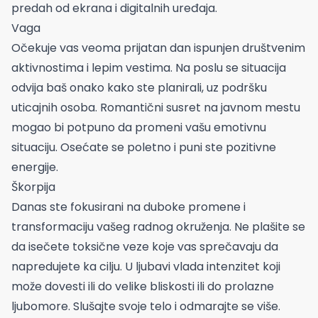
predah od ekrana i digitalnih uređaja.
Vaga
Očekuje vas veoma prijatan dan ispunjen društvenim
aktivnostima i lepim vestima. Na poslu se situacija
odvija baš onako kako ste planirali, uz podršku
uticajnih osoba. Romantični susret na javnom mestu
mogao bi potpuno da promeni vašu emotivnu
situaciju. Osećate se poletno i puni ste pozitivne
energije.
Škorpija
Danas ste fokusirani na duboke promene i
transformaciju vašeg radnog okruženja. Ne plašite se
da isečete toksične veze koje vas sprečavaju da
napredujete ka cilju. U ljubavi vlada intenzitet koji
može dovesti ili do velike bliskosti ili do prolazne
ljubomore. Slušajte svoje telo i odmarajte se više.