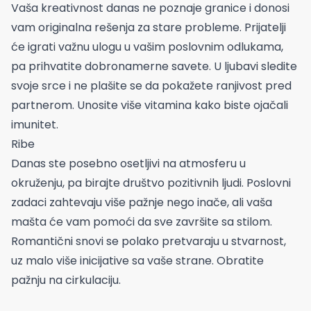
Vaša kreativnost danas ne poznaje granice i donosi
vam originalna rešenja za stare probleme. Prijatelji
će igrati važnu ulogu u vašim poslovnim odlukama,
pa prihvatite dobronamerne savete. U ljubavi sledite
svoje srce i ne plašite se da pokažete ranjivost pred
partnerom. Unosite više vitamina kako biste ojačali
imunitet.
Ribe
Danas ste posebno osetljivi na atmosferu u
okruženju, pa birajte društvo pozitivnih ljudi. Poslovni
zadaci zahtevaju više pažnje nego inače, ali vaša
mašta će vam pomoći da sve završite sa stilom.
Romantični snovi se polako pretvaraju u stvarnost,
uz malo više inicijative sa vaše strane. Obratite
pažnju na cirkulaciju.