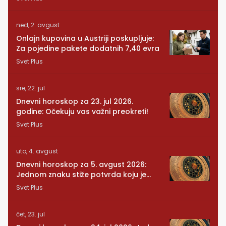
ned, 2. avgust
Onlajn kupovina u Austriji poskupljuje:
Za pojedine pakete dodatnih 7,40 evra
Svet Plus
sre, 22. jul
Dnevni horoskop za 23. jul 2026.
godine: Očekuju vas važni preokreti!
Svet Plus
uto, 4. avgust
Dnevni horoskop za 5. avgust 2026:
Jednom znaku stiže potvrda koju je
dugo čekao
Svet Plus
čet, 23. jul