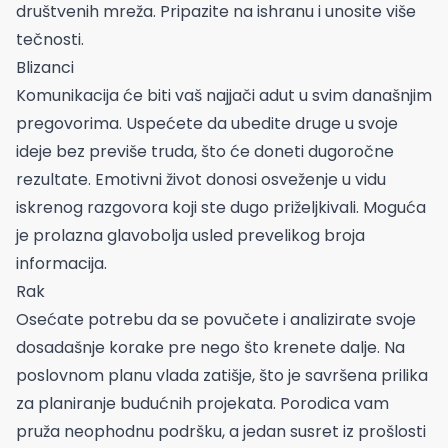
društvenih mreža. Pripazite na ishranu i unosite više
tečnosti.
Blizanci
Komunikacija će biti vaš najjači adut u svim današnjim
pregovorima. Uspećete da ubedite druge u svoje
ideje bez previše truda, što će doneti dugoročne
rezultate. Emotivni život donosi osveženje u vidu
iskrenog razgovora koji ste dugo priželjkivali. Moguća
je prolazna glavobolja usled prevelikog broja
informacija.
Rak
Osećate potrebu da se povučete i analizirate svoje
dosadašnje korake pre nego što krenete dalje. Na
poslovnom planu vlada zatišje, što je savršena prilika
za planiranje budućnih projekata. Porodica vam
pruža neophodnu podršku, a jedan susret iz prošlosti