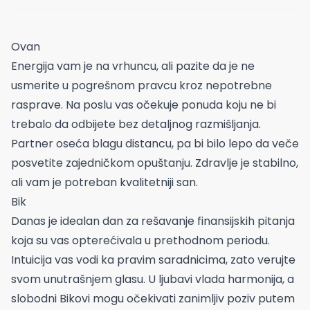
Ovan
Energija vam je na vrhuncu, ali pazite da je ne
usmerite u pogrešnom pravcu kroz nepotrebne
rasprave. Na poslu vas očekuje ponuda koju ne bi
trebalo da odbijete bez detaljnog razmišljanja.
Partner oseća blagu distancu, pa bi bilo lepo da veče
posvetite zajedničkom opuštanju. Zdravlje je stabilno,
ali vam je potreban kvalitetniji san.
Bik
Danas je idealan dan za rešavanje finansijskih pitanja
koja su vas opterećivala u prethodnom periodu.
Intuicija vas vodi ka pravim saradnicima, zato verujte
svom unutrašnjem glasu. U ljubavi vlada harmonija, a
slobodni Bikovi mogu očekivati zanimljiv poziv putem