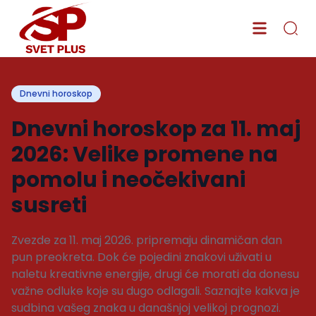
Dnevni horoskop
Dnevni horoskop za 11. maj
2026: Velike promene na
pomolu i neočekivani
susreti
Zvezde za 11. maj 2026. pripremaju dinamičan dan
pun preokreta. Dok će pojedini znakovi uživati u
naletu kreativne energije, drugi će morati da donesu
važne odluke koje su dugo odlagali. Saznajte kakva je
sudbina vašeg znaka u današnjoj velikoj prognozi.