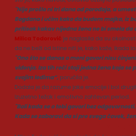
"Nije prošlo ni tri dana od porođaja, a umes
Bogdana i učim kako da budem majka, iz boln
pritisak kakav nijedna žena ne bi smela da 
Milica Todorović
je naglasila da su okolnosti
da ne beži od istine niti je, kako kaže, ikada l
"Ono što se danas o meni govori nisu činjeni
viđenja. Iza tih reči stoji jedna žena koja se
svojim leđima“,
poručila je.
Dodala je da razume jake emocije i bol drugih
izuzetno težak i emotivno zahtevan period.
"Boli kada se o tebi govori bez odgovornosti.
Kada se zaboravi da si pre svega čovek, že
Povezane