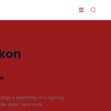
akon
"
lacije o identitetu oca njenog
nije dete i oporavak.