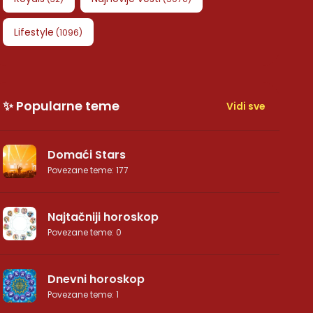
Lifestyle
(
1096
)
✨ Popularne teme
Vidi sve
Domaći Stars
Povezane teme
:
177
Najtačniji horoskop
Povezane teme
:
0
Dnevni horoskop
Povezane teme
:
1