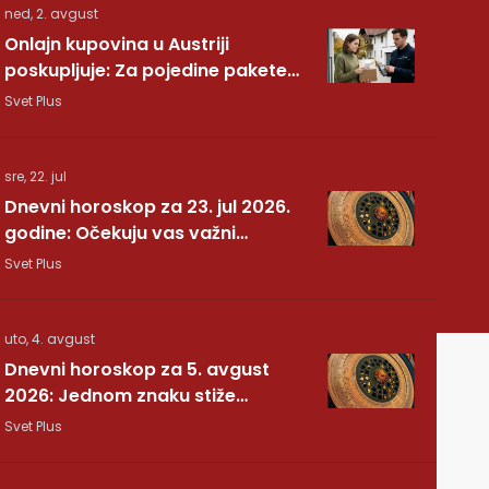
ned, 2. avgust
Onlajn kupovina u Austriji
poskupljuje: Za pojedine pakete
dodatnih 7,40 evra
Svet Plus
sre, 22. jul
Dnevni horoskop za 23. jul 2026.
godine: Očekuju vas važni
preokreti!
Svet Plus
uto, 4. avgust
Dnevni horoskop za 5. avgust
2026: Jednom znaku stiže
potvrda koju je dugo čekao
Svet Plus