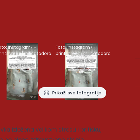
oto: Instagram
Foto: Instagram
rintscreen/milicatodorovic
printscreen/milicatodorovic
Prikaži sve fotografije
ka izložena velikom stresu i pritisku,
ice po njeno zdravstveno stanje.