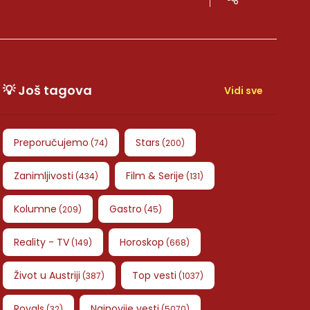
💡 Još tagova
Vidi sve
Preporučujemo
Stars
(
74
)
(
200
)
Zanimljivosti
Film & Serije
(
434
)
(
131
)
Kolumne
Gastro
(
209
)
(
45
)
Reality - TV
Horoskop
(
149
)
(
668
)
Život u Austriji
Top vesti
(
387
)
(
1037
)
Royals
Najnovije vesti
(
32
)
(
5070
)