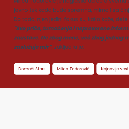
Milica Todorović je naglasila da će o svemu 
javno tek kada bude spremna, mirno i sa čin
Do tada, njen jedini fokus su, kako kaže, dete
"Sve priče, tumačenja i neproverene informa
zaustave. Ne zbog mene, već zbog jednog malo
zaslužuje mir“
, zaključila je.
Domaći Stars
Milica Todorović
Najnovije vest