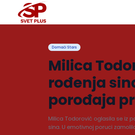
Domaći Stars
Milica Todo
rođenja sin
porođaja pr
Milica Todorović oglasila se iz p
sina. U emotivnoj poruci zamolila