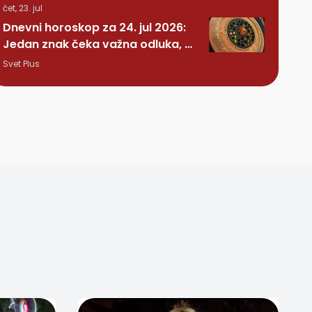
čet, 23. jul
Dnevni horoskop za 24. jul 2026:
Jedan znak čeka važna odluka, a
nekome stiže iznenađenje
Svet Plus