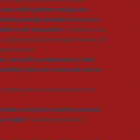
to da u tišini gledam našeg sina
ičke postelje prolazim kroz stres i
doživi u tim trenucima“,
navela je ona.
 u kojima je postala majka složene, ali
agala javnost.
ce, već priče, pretpostavke i tuđa
 porodila i koja sve to mora da nosi na
 strana, ali da i sama prolazi kroz
 Kada se tvoj život svodi na naslove.
na, majka“
, istakla je pevačica.
 vesti