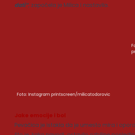
dati“
, započela je Milica i nastavila.
F
p
Foto: Instagram printscreen/milicatodorovic
Jake emocije i bol
Pevačica je istakla da je umesto mira i oporav
što je, kako navodi, ostavilo ozbiljne posled