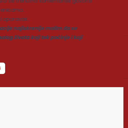
što se trenutno komentariše govoriti
jenicama.
 i oporavak.
cije najiskrenije molim da se
g života koji tek počinje i koji
i