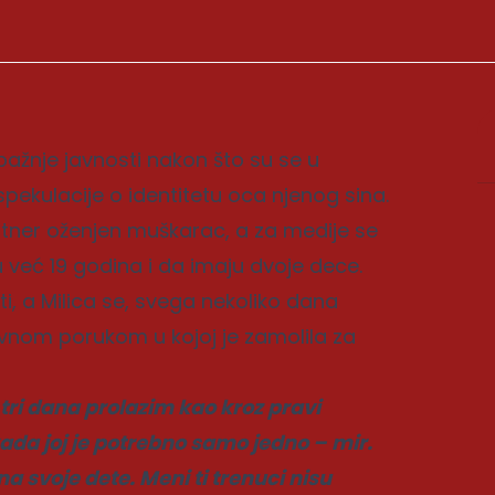
pažnje javnosti nakon što su se u
ekulacije o identitetu oca njenog sina.
artner oženjen muškarac, a za medije se
ku već 19 godina i da imaju dvoje dece.
ti, a Milica se, svega nekoliko dana
ivnom porukom u kojoj je zamolila za
 tri dana prolazim kao kroz pravi
kada joj je potrebno samo jedno – mir.
na svoje dete. Meni ti trenuci nisu