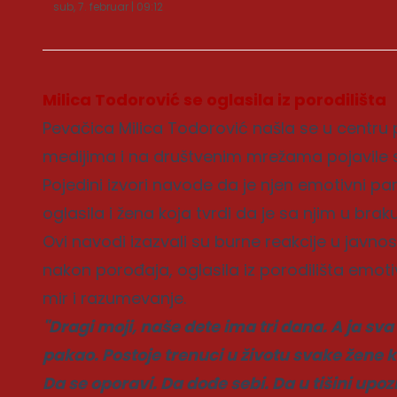
sub, 7. februar | 09:12
Milica Todorović se oglasila iz porodilišta
Pevačica Milica Todorović našla se u centru 
medijima i na društvenim mrežama pojavile sp
Pojedini izvori navode da je njen emotivni p
oglasila i žena koja tvrdi da je sa njim u bra
Ovi navodi izazvali su burne reakcije u javnos
nakon porođaja, oglasila iz porodilišta emot
mir i razumevanje.
"Dragi moji, naše dete ima tri dana. A ja sva
pakao. Postoje trenuci u životu svake žene 
Da se oporavi. Da dođe sebi. Da u tišini upoz