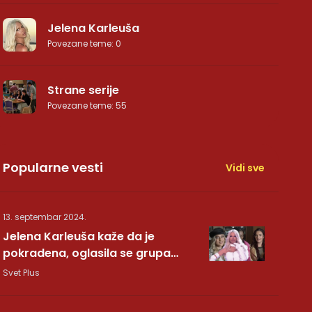
Jelena Karleuša
Povezane teme
:
0
Strane serije
Povezane teme
:
55
Popularne vesti
Vidi sve
13. septembar 2024.
Jelena Karleuša kaže da je
pokradena, oglasila se grupa
Hurricane: Pesma RUNDE je naša!
Svet Plus