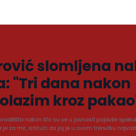
rović slomljena n
a: "Tri dana nakon
olazim kroz pakao
orodilišta nakon što su se u javnosti pojavile speku
 je za mir, ističući da joj je u ovom trenutku najvaž