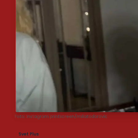
Foto: Instagram printscreen/miliatodorovic
Svet Plus