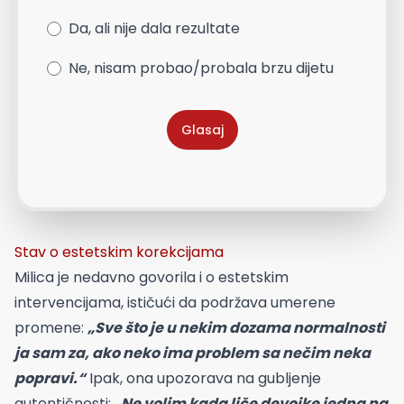
Da, ali nije dala rezultate
Ne, nisam probao/probala brzu dijetu
Glasaj
Stav o estetskim korekcijama
Milica je nedavno govorila i o estetskim
intervencijama, ističući da podržava umerene
promene:
„Sve što je u nekim dozama normalnosti
ja sam za, ako neko ima problem sa nečim neka
popravi.“
Ipak, ona upozorava na gubljenje
autentičnosti:
„Ne volim kada liče devojke jedna na