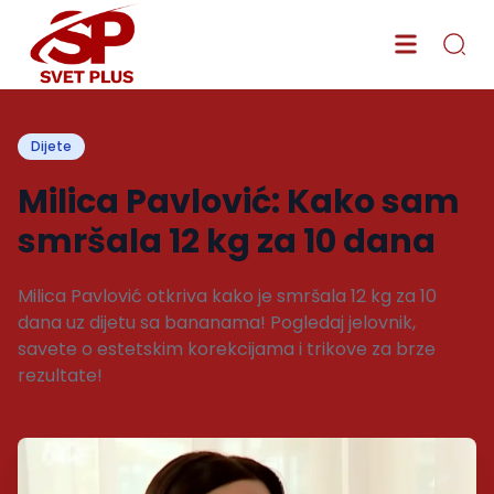
Dijete
Milica Pavlović: Kako sam
smršala 12 kg za 10 dana
Milica Pavlović otkriva kako je smršala 12 kg za 10
dana uz dijetu sa bananama! Pogledaj jelovnik,
savete o estetskim korekcijama i trikove za brze
rezultate!