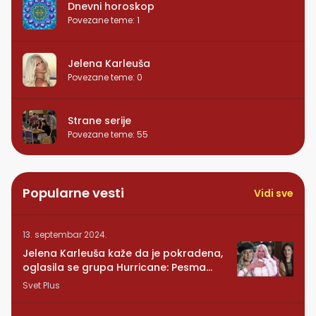
Dnevni horoskop
Povezane teme
:
1
Jelena Karleuša
Povezane teme
:
0
Strane serije
Povezane teme
:
55
Popularne vesti
Vidi sve
13. septembar 2024.
Jelena Karleuša kaže da je pokradena,
oglasila se grupa Hurricane: Pesma
RUNDE je naša!
Svet Plus