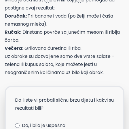
postigne ovaj rezultat:
Doručak:
Tri banane i voda (po želji, može i čaša
nemasnog mleka).
Ručak:
Dinstano povrće sa junećim mesom ili riblja
čorba.
Večera:
Grilovana ćuretina ili riba.
Uz obroke su dozvoljene samo dve vrste salate –
zelena ili kupus salata, koje možete jesti u
neograničenim količinama uz bilo koji obrok.
Da li ste vi probali sličnu brzu dijetu i kakvi su
rezultati bili?
Da, i bila je uspešna