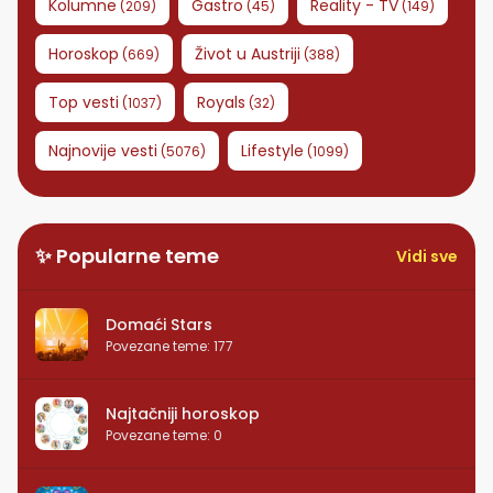
Kolumne
Gastro
Reality - TV
(
209
)
(
45
)
(
149
)
Horoskop
Život u Austriji
(
669
)
(
388
)
Top vesti
Royals
(
1037
)
(
32
)
Najnovije vesti
Lifestyle
(
5076
)
(
1099
)
✨ Popularne teme
Vidi sve
Domaći Stars
Povezane teme
:
177
Najtačniji horoskop
Povezane teme
:
0