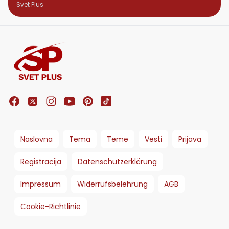
ponedeljka
Svet Plus
Naslovna
Tema
Teme
Vesti
Prijava
Registracija
Datenschutzerklärung
Impressum
Widerrufsbelehrung
AGB
Cookie-Richtlinie