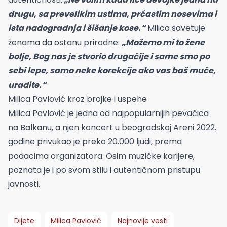
drugu, sa prevelikim ustima, prćastim nosevima i
ista nadogradnja i šišanje kose.“
Milica savetuje
ženama da ostanu prirodne:
„Možemo mi to žene
bolje, Bog nas je stvorio drugačije i same smo po
sebi lepe, samo neke korekcije ako vas baš muče,
uradite.“
Milica Pavlović kroz brojke i uspehe
Milica Pavlović je jedna od najpopularnijih pevačica
na Balkanu, a njen koncert u beogradskoj Areni 2022.
godine privukao je preko 20.000 ljudi, prema
podacima organizatora. Osim muzičke karijere,
poznata je i po svom stilu i autentičnom pristupu
javnosti.
Dijete
Milica Pavlović
Najnovije vesti