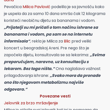
Pevačica
Milica Pavlović
podelila je sa javnošću kako
je uspela da za samo 10 dana smrša čak 12 kilograma
koristeći neobičnu dijetu sa bananama i vodom.
„Prijatelji su mi pričali o tom načinu ishrane sa
bananama i vodom, pa sam se na internetu
informisala“
, rekla je Milica za
Blic
pred veliki
koncert u beogradskoj Areni. Pre nego što je
započela dijetu, konsultovala se sa lekarima:
„Svima
preporučujem, naravno, uz konsultaciju s
lekarom. Bez toga ništa.“
Ona naglašava važnost
prilagođavanja ishrane:
„Svako mora da pronađe
ono što njegovom metabolizmu najviše
odgovara.“
Povezane vesti
Jelovnik za brzo mršavljenje
Milica je otkrila svoj jelovnik koji joj je pomogao da