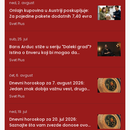
ned, 2. avgust
Onlajn kupovina u Austriji poskupljuje:
Za pojedine pakete dodatnih 7,40 evra
Svet Plus
sub, 25. jul
Barıs Arduc stiže u seriju "Daleki grad"?
Istina o Enveru koji bi mogao da
promeni sve
Svet Plus
čet, 6. avgust
Dnevni horoskop za 7. avgust 2026:
Jedan znak dobija važnu vest, drugom
se vraća osoba iz prošlosti
Svet Plus
ned, 19. jul
Dnevni horoskop za 20. jul 2026:
Saznajte šta vam zvezde donose ovog