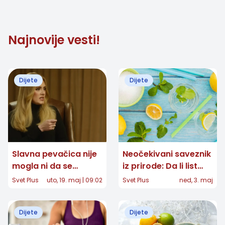
Najnovije vesti!
Dijete
Dijete
Slavna pevačica nije
Neočekivani saveznik
mogla ni da se
iz prirode: Da li list
pogleda u ogledalo:
nane može da prevari
Svet Plus
uto, 19. maj | 09:02
Svet Plus
ned, 3. maj
Adelina tajna
vaš apetit?
mršavljenja koja joj je
Dijete
Dijete
pomogla da skine 45