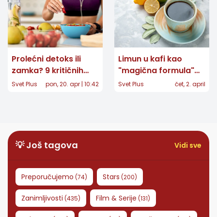
kilograma
Prolećni detoks ili
Limun u kafi kao
zamka? 9 kritičnih
"magična formula"
grešaka koje ometaju
za mršavljenje: Da li
Svet Plus
pon, 20. apr | 10:42
Svet Plus
čet, 2. april
mršavljenje
ovaj trik zaista topi
salo ili je reč o
zabludi?
💡 Još tagova
Vidi sve
Preporučujemo
Stars
(
74
)
(
200
)
Zanimljivosti
Film & Serije
(
435
)
(
131
)