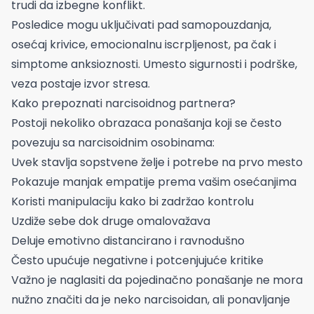
trudi da izbegne konflikt.
Posledice mogu uključivati pad samopouzdanja,
osećaj krivice, emocionalnu iscrpljenost, pa čak i
simptome anksioznosti. Umesto sigurnosti i podrške,
veza postaje izvor stresa.
Kako prepoznati narcisoidnog partnera?
Postoji nekoliko obrazaca ponašanja koji se često
povezuju sa narcisoidnim osobinama:
Uvek stavlja sopstvene želje i potrebe na prvo mesto
Pokazuje manjak empatije prema vašim osećanjima
Koristi manipulaciju kako bi zadržao kontrolu
Uzdiže sebe dok druge omalovažava
Deluje emotivno distancirano i ravnodušno
Često upućuje negativne i potcenjujuće kritike
Važno je naglasiti da pojedinačno ponašanje ne mora
nužno značiti da je neko narcisoidan, ali ponavljanje