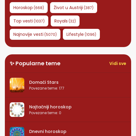
Horoskop
Život u Austriji
(
668
)
(
387
)
Top vesti
Royals
(
1037
)
(
32
)
Najnovije vesti
Lifestyle
(
5070
)
(
1096
)
✨ Popularne teme
Vidi sve
Domaći Stars
Povezane teme
:
177
Najtačniji horoskop
Povezane teme
:
0
Dnevni horoskop