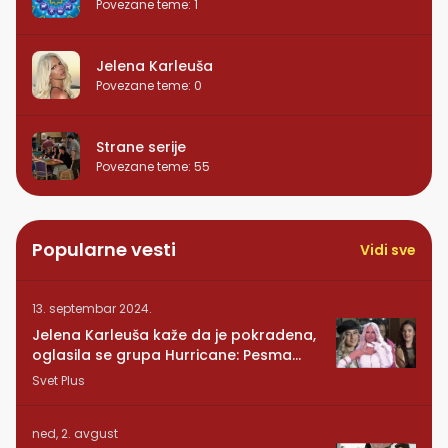
Povezane teme
:
1
Jelena Karleuša
Povezane teme
:
0
Strane serije
Povezane teme
:
55
Popularne vesti
Vidi sve
13. septembar 2024.
Jelena Karleuša kaže da je pokradena,
oglasila se grupa Hurricane: Pesma
RUNDE je naša!
Svet Plus
ned, 2. avgust