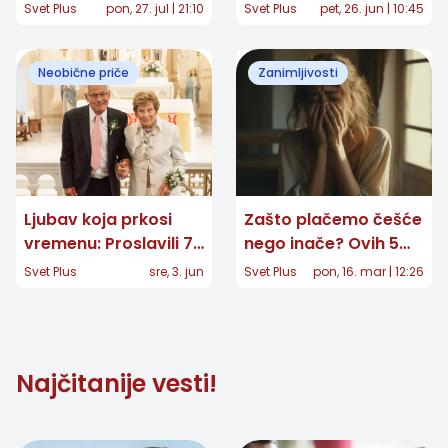
koje često
Jupiter u Lavu donosi
Svet Plus
pon, 27. jul | 21:10
Svet Plus
pet, 26. jun | 10:45
pogoršavaju tegobe
ogroman uspeh za
ova 4 znaka Zodijaka
Neobične priče
Zanimljivosti
Ljubav koja prkosi
Zašto plačemo češće
vremenu: Proslavili 70
nego inače? Ovih 5
godina braka
razloga mogu vas
Svet Plus
sre, 3. jun
Svet Plus
pon, 16. mar | 12:26
okruženi sa preko
iznenaditi
200 potomaka
Najčitanije vesti!