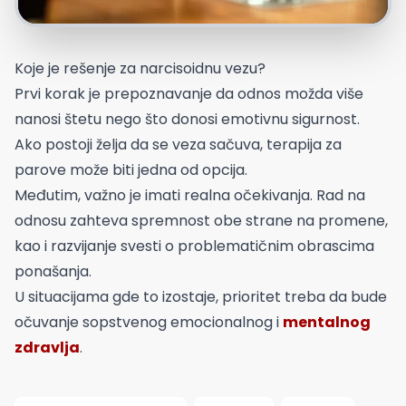
Koje je rešenje za narcisoidnu vezu?
Prvi korak je prepoznavanje da odnos možda više
nanosi štetu nego što donosi emotivnu sigurnost.
Ako postoji želja da se veza sačuva, terapija za
parove može biti jedna od opcija.
Međutim, važno je imati realna očekivanja. Rad na
odnosu zahteva spremnost obe strane na promene,
kao i razvijanje svesti o problematičnim obrascima
ponašanja.
U situacijama gde to izostaje, prioritet treba da bude
očuvanje sopstvenog emocionalnog i
mentalnog
zdravlja
.