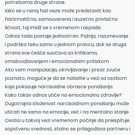
potrebama druge strane.
Iako se u ranoj fazi veze može predstaviti kao
harizmatična, samouverena i izuzetno privlačna
ličnost, taj imidž se s vremenom raspada.
Odnos tada postaje jednostran. Pažnja, razumevanje
i podrška teku samo u jednom pravcu, dok se druga
strana sve češće suočava sa kritikama,
omalovažavanjem i emocionalnim pritiskom.
Ako vam manipulacija, okrivljavanje i prezir zvuče
poznato, moguće je da se nalazite u vezi sa osobom
koja pokazuje narcisoidne obrasce ponašanja.
Kako takav odnos utiče na emocionalno zdravlje?
Dugotrajna izloženost narcisoidnom ponašanju može
uticati ne samo na emocije, već i na mentalno stanje.
Osoba u takvoj vezi vremenom počinje da preispituje
sopstvenu vrednost, stalno se prilagođava partneru i