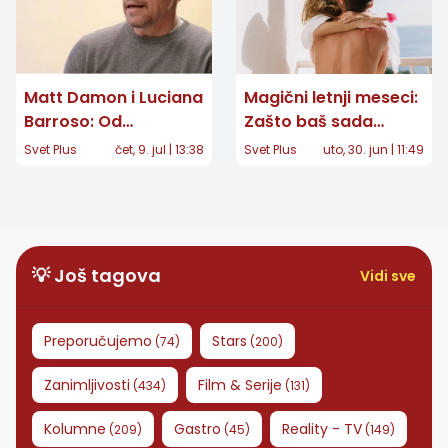
Matt Damon i Luciana
Magični letnji meseci:
Barroso: Od
Zašto baš sada
slučajnog susreta u
imamo najviše šanse
Svet Plus
čet, 9. jul | 13:38
Svet Plus
uto, 30. jun | 11:49
baru do najstabilnijeg
za novu vezu?
braka u Hollywoodu
💡 Još tagova
Vidi sve
Preporučujemo
Stars
(
74
)
(
200
)
Zanimljivosti
Film & Serije
(
434
)
(
131
)
Kolumne
Gastro
Reality - TV
(
209
)
(
45
)
(
149
)