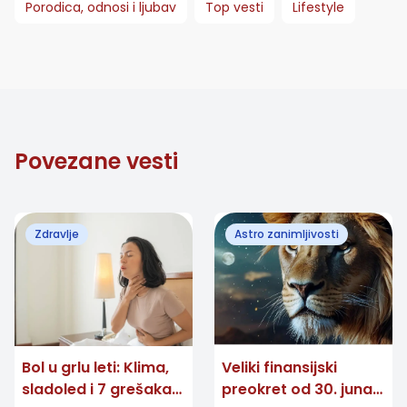
Porodica, odnosi i ljubav
Top vesti
Lifestyle
Povezane vesti
Zdravlje
Astro zanimljivosti
Bol u grlu leti: Klima,
Veliki finansijski
sladoled i 7 grešaka
preokret od 30. juna: