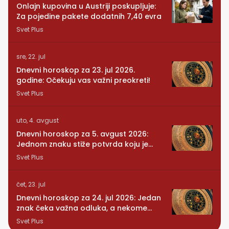
Onlajn kupovina u Austriji poskupljuje:
Za pojedine pakete dodatnih 7,40 evra
Svet Plus
sre, 22. jul
Dnevni horoskop za 23. jul 2026.
godine: Očekuju vas važni preokreti!
Svet Plus
uto, 4. avgust
Dnevni horoskop za 5. avgust 2026:
Jednom znaku stiže potvrda koju je
dugo čekao
Svet Plus
čet, 23. jul
Dnevni horoskop za 24. jul 2026: Jedan
znak čeka važna odluka, a nekome
stiže iznenađenje
Svet Plus