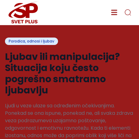
Porodica, odnosi i ljubav
Ljubav ili manipulacija?
Situacija koju često
pogrešno smatramo
ljubavlju
Ljudi u veze ulaze sa određenim očekivanjima.
Ponekad se ona ispune, ponekad ne, ali svaka zdrava
veza podrazumeva uzajamno poštovanje,
odgovornost i emotivnu ravnotežu. Kada ti elementi
izostanu, odnos može da poprimi oblik koji više liči na