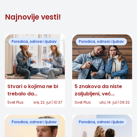
Najnovije vesti!
Porodica, odnosi i ljubav
Porodica, odnosi i ljubav
Stvari o kojima ne bi
5 znakova da niste
trebalo da
zaljubljeni, već
razgovarate čak ni
opsednuti: Gde je
Svet Plus
sre, 22. jul | 10:37
Svet Plus
uto, 14. jul | 09:32
sa najboljim
granica? I Svet Plus
prijateljem
Porodica, odnosi i ljubav
Porodica, odnosi i ljubav