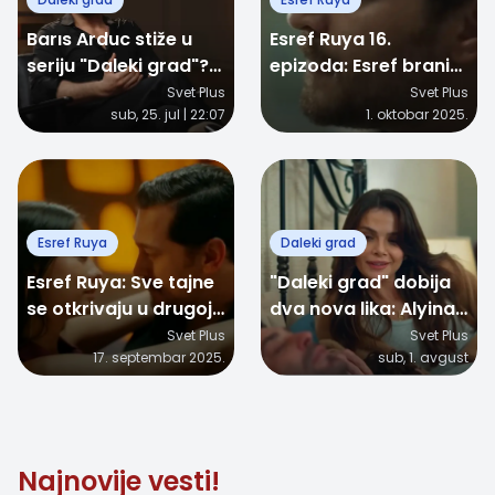
Barıs Arduc stiže u
Esref Ruya 16.
seriju "Daleki grad"?
epizoda: Esref brani
Istina o Enveru koji bi
Nisan od novih
Svet Plus
Svet Plus
sub, 25. jul | 22:07
1. oktobar 2025.
mogao da promeni
zavera
sve
Esref Ruya
Daleki grad
Esref Ruya: Sve tajne
"Daleki grad" dobija
se otkrivaju u drugoj
dva nova lika: Alyina
sezoni - premijera 17.
prva ljubav stiže iz
Svet Plus
Svet Plus
17. septembar 2025.
sub, 1. avgust
septembra
Budimpešte, a Ufuk
krije vezu sa
Alborama
Najnovije vesti!