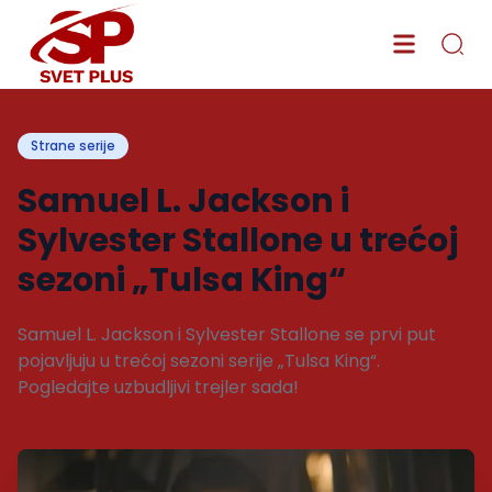
Strane serije
Samuel L. Jackson i
Sylvester Stallone u trećoj
sezoni „Tulsa King“
Samuel L. Jackson i Sylvester Stallone se prvi put
pojavljuju u trećoj sezoni serije „Tulsa King“.
Pogledajte uzbudljivi trejler sada!