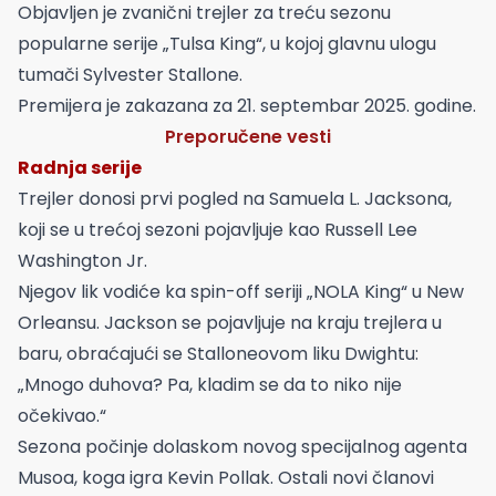
Objavljen je zvanični trejler za treću sezonu
popularne serije „Tulsa King“, u kojoj glavnu ulogu
tumači Sylvester Stallone.
Premijera je zakazana za 21. septembar 2025. godine.
Preporučene vesti
Radnja serije
Trejler donosi prvi pogled na Samuela L. Jacksona,
koji se u trećoj sezoni pojavljuje kao Russell Lee
Washington Jr.
Njegov lik vodiće ka spin-off seriji „NOLA King“ u New
Orleansu. Jackson se pojavljuje na kraju trejlera u
baru, obraćajući se Stalloneovom liku Dwightu:
„Mnogo duhova? Pa, kladim se da to niko nije
očekivao.“
Sezona počinje dolaskom novog specijalnog agenta
Musoa, koga igra Kevin Pollak. Ostali novi članovi