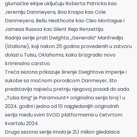
glumačke ekipe uključuju Roberta Patricka kao
Jeremiju Danmeyera, Boa Knapa kao Cole
Danmeyera, Bellu Heathcote kao Cleo Montague i
Jamesa Russoa kao Silent Reja Renzettija.
Radnja serije prati Dwighta „Generala“ Manfredija
(Stallone), koji nakon 25 godina provedenih u zatvoru
dolazi u Tulsu, Oklahoma, kako bi izgradio novo
kriminalno carstvo.
Treća sezona prikazuje širenje Dwightove imperije i
sukobe sa moćnom porodicom Danmeyer, što
predstavlja najveću pretnju njegovoj posadi do sada.
„Tulsa King“ je Paramount+ originalna serija broj 1 u
2024. godini i jedna od 10 najgledanijih originalnih
serija među svim SVOD platformama u četvrtom
kvartalu 2024.
Druga sezona serije imala je 21,1 milion gledalaca