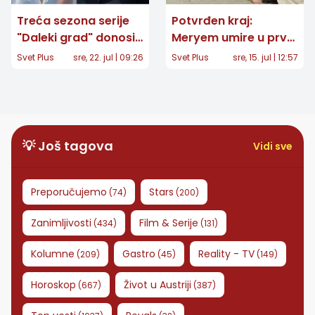
Treća sezona serije
Potvrđen kraj:
"Daleki grad" donosi
Meryem umire u prvoj
veliki preokret: Cihan
epizodi 3. sezone
Svet Plus
sre, 22. jul | 09:26
Svet Plus
sre, 15. jul | 12:57
traži Alyu u
serije "Daleki grad"
inostranstvu?
💡 Još tagova
Vidi sve
Preporučujemo
Stars
(
74
)
(
200
)
Zanimljivosti
Film & Serije
(
434
)
(
131
)
Kolumne
Gastro
Reality - TV
(
209
)
(
45
)
(
149
)
Horoskop
Život u Austriji
(
667
)
(
387
)