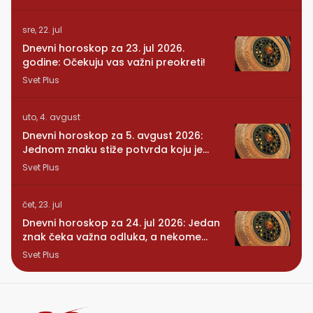
sre, 22. jul
Dnevni horoskop za 23. jul 2026.
godine: Očekuju vas važni preokreti!
Svet Plus
uto, 4. avgust
Dnevni horoskop za 5. avgust 2026:
Jednom znaku stiže potvrda koju je
dugo čekao
Svet Plus
čet, 23. jul
Dnevni horoskop za 24. jul 2026: Jedan
znak čeka važna odluka, a nekome
stiže iznenađenje
Svet Plus