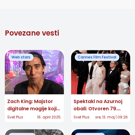
Povezane vesti
Web stars
Cannes Film Festival
Zach King: Majstor
Spektakl na Azurnoj
digitalne magije koji
obali: Otvoren 79.
vlada TikTok-om
Cannes Film Festival
Svet Plus
16. april 2025.
Svet Plus
sre, 13. maj | 09:26