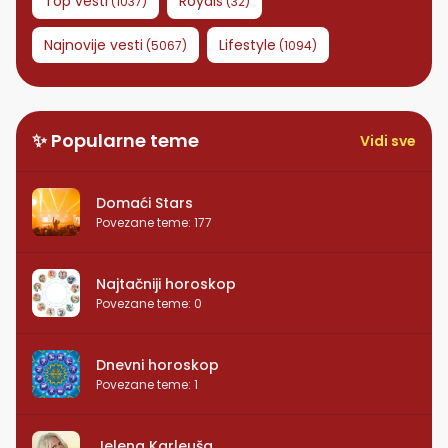
Top vesti
Royals
(
1037
)
(
32
)
Najnovije vesti
Lifestyle
(
5067
)
(
1094
)
✨ Popularne teme
Vidi sve
Domaći Stars
Povezane teme
:
177
Najtačniji horoskop
Povezane teme
:
0
Dnevni horoskop
Povezane teme
:
1
Jelena Karleuša