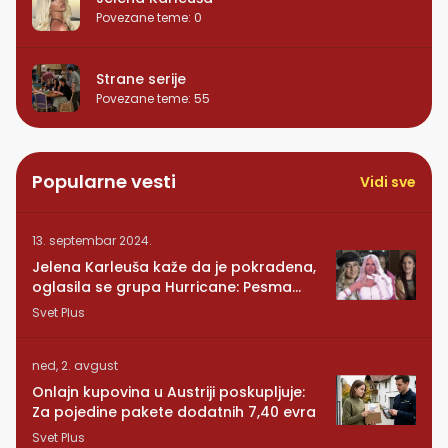
Povezane teme
:
0
Strane serije
Povezane teme
:
55
Popularne vesti
Vidi sve
13. septembar 2024.
Jelena Karleuša kaže da je pokradena,
oglasila se grupa Hurricane: Pesma
RUNDE je naša!
Svet Plus
ned, 2. avgust
Onlajn kupovina u Austriji poskupljuje:
Za pojedine pakete dodatnih 7,40 evra
Svet Plus