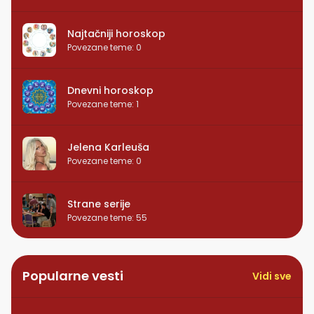
Najtačniji horoskop
Povezane teme
:
0
Dnevni horoskop
Povezane teme
:
1
Jelena Karleuša
Povezane teme
:
0
Strane serije
Povezane teme
:
55
Popularne vesti
Vidi sve