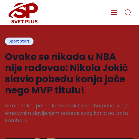
Sport Stars
Ovako se nikada u NBA
nije radovao: Nikola Jokić
slavio pobedu konja jače
nego MVP titulu!
Nikola Jokić, pored košarkaških uspeha, oduševio je
emotivnim slavljenjem pobede svog konja na trci u
Somboru.