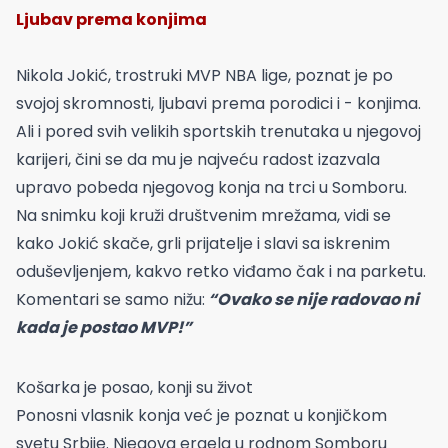
Ljubav prema konjima
Nikola Jokić, trostruki MVP NBA lige, poznat je po
svojoj skromnosti, ljubavi prema porodici i - konjima.
Ali i pored svih velikih sportskih trenutaka u njegovoj
karijeri, čini se da mu je najveću radost izazvala
upravo pobeda njegovog konja na trci u Somboru.
Na snimku koji kruži društvenim mrežama, vidi se
kako Jokić skače, grli prijatelje i slavi sa iskrenim
oduševljenjem, kakvo retko viđamo čak i na parketu.
Komentari se samo nižu:
“Ovako se nije radovao ni
kada je postao MVP!”
Košarka je posao, konji su život
Ponosni vlasnik konja već je poznat u konjičkom
svetu Srbije. Njegova ergela u rodnom Somboru