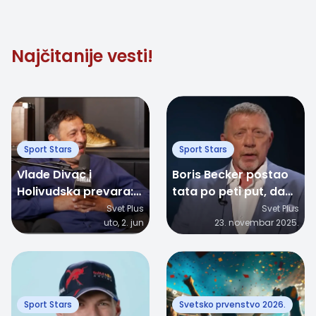
izgleda sasvim
drugačije
Najčitanije vesti!
Sport Stars
Sport Stars
Vlade Divac i
Boris Becker postao
Holivudska prevara:
tata po peti put, dan
Kako je nasamario
pre svog 58.
Svet Plus
Svet Plus
uto, 2. jun
23. novembar 2025.
saigrača pomoću
rođendana
glumice Lucy Liu
Sport Stars
Svetsko prvenstvo 2026.