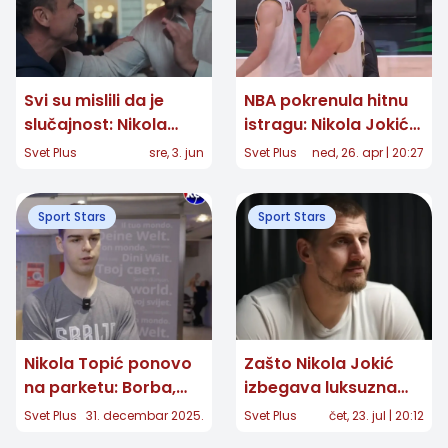
Svi su mislili da je
NBA pokrenula hitnu
slučajnost: Nikola
istragu: Nikola Jokić
Rokvić i Enis Bešlagić
pod "lupom" sukoba
Svet Plus
sre, 3. jun
Svet Plus
ned, 26. apr | 20:27
konačno otkrili
sa igračem Minesote
pozadinu susreta u
Sport Stars
Sport Stars
Sarajevu
Nikola Topić ponovo
Zašto Nikola Jokić
na parketu: Borba,
izbegava luksuzna
snaga i povratak
letovališta? Njegov
Svet Plus
31. decembar 2025.
Svet Plus
čet, 23. jul | 20:12
nakon bolesti
idealan odmor