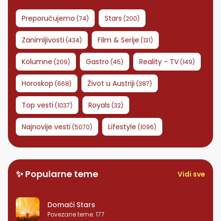
Preporučujemo
Stars
(
74
)
(
200
)
Zanimljivosti
Film & Serije
(
434
)
(
131
)
Kolumne
Gastro
Reality - TV
(
209
)
(
45
)
(
149
)
Horoskop
Život u Austriji
(
668
)
(
387
)
Top vesti
Royals
(
1037
)
(
32
)
Najnovije vesti
Lifestyle
(
5070
)
(
1096
)
✨ Popularne teme
Vidi sve
Domaći Stars
Povezane teme
:
177