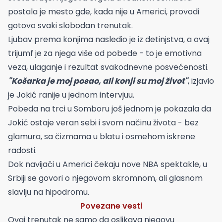
postala je mesto gde, kada nije u Americi, provodi
gotovo svaki slobodan trenutak.
Ljubav prema konjima nasledio je iz detinjstva, a ovaj
trijumf je za njega više od pobede - to je emotivna
veza, ulaganje i rezultat svakodnevne posvećenosti.
"Košarka je moj posao, ali konji su moj život"
, izjavio
je Jokić ranije u jednom intervjuu.
Pobeda na trci u Somboru još jednom je pokazala da
Jokić ostaje veran sebi i svom načinu života - bez
glamura, sa čizmama u blatu i osmehom iskrene
radosti.
Dok navijači u Americi čekaju nove NBA spektakle, u
Srbiji se govori o njegovom skromnom, ali glasnom
slavlju na hipodromu.
Povezane vesti
Ovaj trenutak ne samo da oslikava njegovu