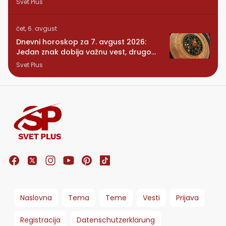
Svet Plus
čet, 6. avgust
Dnevni horoskop za 7. avgust 2026:
Jedan znak dobija važnu vest, drugom
se vraća osoba iz prošlosti
Svet Plus
Naslovna
Tema
Teme
Vesti
Prijava
Registracija
Datenschutzerklärung