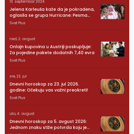
13. septembar 2024.
Jelena Karleuša kaže da je pokradena,
oglasila se grupa Hurricane: Pesma
RUNDE je naša!
Svet Plus
ned, 2. avgust
Onlajn kupovina u Austriji poskupljuje:
Za pojedine pakete dodatnih 7,40 evra
Svet Plus
sre, 22. jul
Dnevni horoskop za 23. jul 2026.
godine: Očekuju vas važni preokreti!
Svet Plus
uto, 4. avgust
Dnevni horoskop za 5. avgust 2026:
Jednom znaku stiže potvrda koju je
dugo čekao