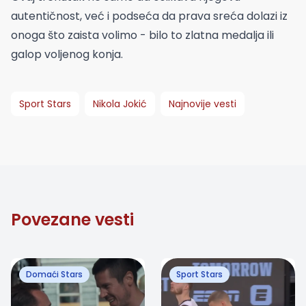
autentičnost, već i podseća da prava sreća dolazi iz
onoga što zaista volimo - bilo to zlatna medalja ili
galop voljenog konja.
Sport Stars
Nikola Jokić
Najnovije vesti
Povezane vesti
Domaći Stars
Sport Stars