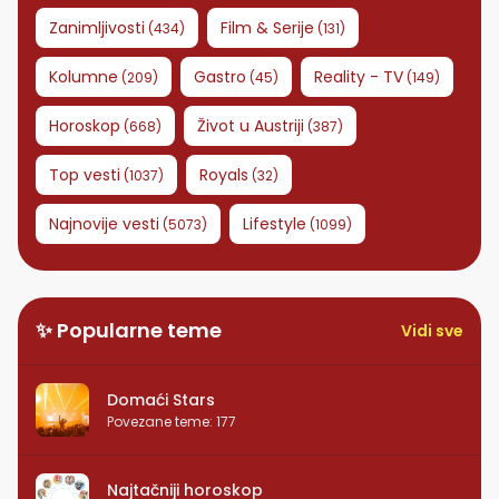
Zanimljivosti
Film & Serije
(
434
)
(
131
)
Kolumne
Gastro
Reality - TV
(
209
)
(
45
)
(
149
)
Horoskop
Život u Austriji
(
668
)
(
387
)
Top vesti
Royals
(
1037
)
(
32
)
Najnovije vesti
Lifestyle
(
5073
)
(
1099
)
✨ Popularne teme
Vidi sve
Domaći Stars
Povezane teme
:
177
Najtačniji horoskop