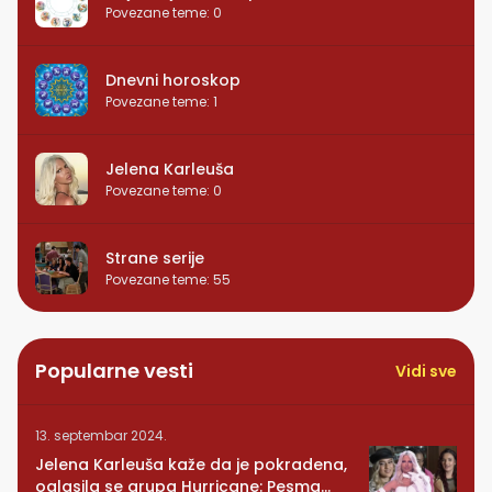
Povezane teme
:
0
Dnevni horoskop
Povezane teme
:
1
Jelena Karleuša
Povezane teme
:
0
Strane serije
Povezane teme
:
55
Popularne vesti
Vidi sve
13. septembar 2024.
Jelena Karleuša kaže da je pokradena,
oglasila se grupa Hurricane: Pesma