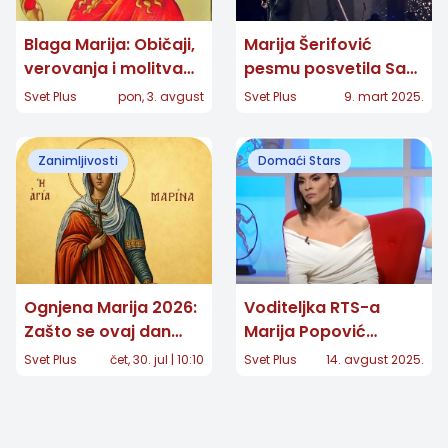
Blaga Marija: Običaji,
Marija Šerifović
verovanja i molitva
pesmu posvetila Saši
velike zaštitnice žena
Popoviću!
Svet Plus
pon, 3. avgust
Svet Plus
9. mart 2025.
Zanimljivosti
Domaći Stars
Ognjena Marija 2026:
Voditeljka RTS-a
Zašto se ovaj dan
Marija Popović
smatra najopasnijim i
doživela saobraćajnu
Svet Plus
čet, 30. jul | 10:10
Svet Plus
14. avgust 2025.
šta se ne radi
nezgodu: Oglasila se
nakon udesa