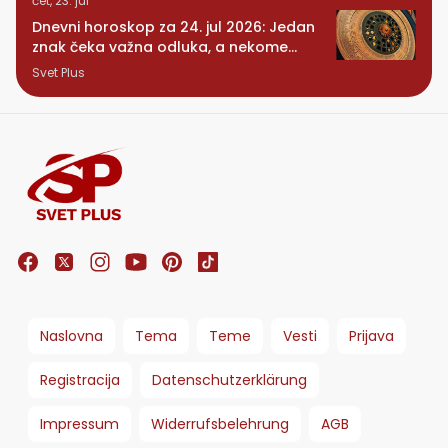
čet, 23. jul
Dnevni horoskop za 24. jul 2026: Jedan
znak čeka važna odluka, a nekome
stiže iznenađenje
Svet Plus
Naslovna
Tema
Teme
Vesti
Prijava
Registracija
Datenschutzerklärung
Impressum
Widerrufsbelehrung
AGB