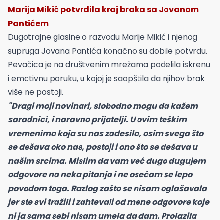
Marija Mikić potvrdila kraj braka sa Jovanom
Pantićem
Dugotrajne glasine o razvodu Marije Mikić i njenog
supruga Jovana Pantića konačno su dobile potvrdu.
Pevačica je na društvenim mrežama podelila iskrenu
i emotivnu poruku, u kojoj je saopštila da njihov brak
više ne postoji.
"Dragi moji novinari, slobodno mogu da kažem
saradnici, i naravno prijatelji. U ovim teškim
vremenima koja su nas zadesila, osim svega što
se dešava oko nas, postoji i ono što se dešava u
našim srcima. Mislim da vam već dugo dugujem
odgovore na neka pitanja i ne osećam se lepo
povodom toga. Razlog zašto se nisam oglašavala
jer ste svi tražili i zahtevali od mene odgovore koje
ni ja sama sebi nisam umela da dam. Prolazila