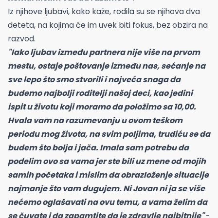
Iz njihove ljubavi, kako kaže, rodila su se njihova dva
deteta, na kojima će im uvek biti fokus, bez obzira na
razvod.
"Iako ljubav između partnera nije više na prvom
mestu, ostaje poštovanje između nas, sećanje na
sve lepo što smo stvorili i najveća snaga da
budemo najbolji roditelji našoj deci, kao jedini
ispit u životu koji moramo da položimo sa 10,00.
Hvala vam na razumevanju u ovom teškom
periodu mog života, na svim poljima, trudiću se da
budem što bolja i jača. Imala sam potrebu da
podelim ovo sa vama jer ste bili uz mene od mojih
samih početaka i mislim da obrazloženje situacije
najmanje što vam dugujem. Ni Jovan ni ja se više
nećemo oglašavati na ovu temu, a vama želim da
se čuvate i da zapamtite da je zdravlje najbitnije"
-