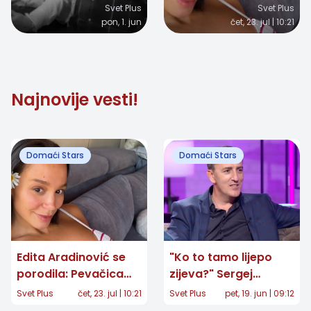
mesci nakon smrti
objavila prvu
Svet Plus
Svet Plus
pon, 1. jun
čet, 23. jul | 10:21
pevača, izgubila bitku
fotografiju ćerke
sa teškom bolesti
Najnovije vesti!
Domaći Stars
Domaći Stars
Edita Aradinović se
"Ko to tamo lijepo
porodila: Pevačica
zijeva?" Sergej
objavila prvu
Ćetković posle 40
Svet Plus
čet, 23. jul | 10:21
Svet Plus
pet, 19. jun | 09:12
fotografiju ćerke
godina otkrio snimak