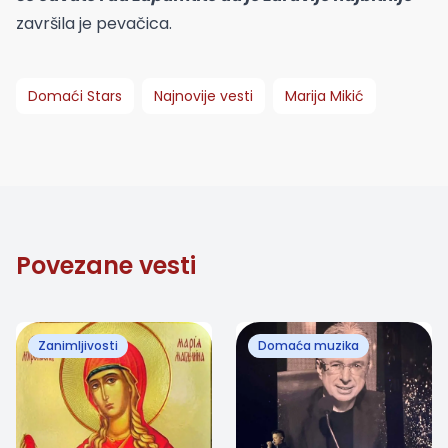
završila je pevačica.
Domaći Stars
Najnovije vesti
Marija Mikić
Povezane vesti
Zanimljivosti
Domaća muzika