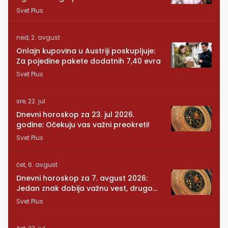
RUNDE je naša!
Svet Plus
ned, 2. avgust
Onlajn kupovina u Austriji poskupljuje:
Za pojedine pakete dodatnih 7,40 evra
Svet Plus
sre, 22. jul
Dnevni horoskop za 23. jul 2026.
godine: Očekuju vas važni preokreti!
Svet Plus
čet, 6. avgust
Dnevni horoskop za 7. avgust 2026:
Jedan znak dobija važnu vest, drugom
se vraća osoba iz prošlosti
Svet Plus