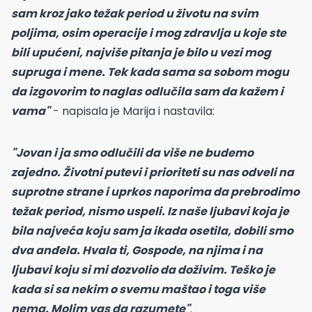
sam kroz jako težak period u životu na svim
poljima, osim operacije i mog zdravlja u koje ste
bili upućeni, najviše pitanja je bilo u vezi mog
supruga i mene. Tek kada sama sa sobom mogu
da izgovorim to naglas odlučila sam da kažem i
vama"
- napisala je Marija i nastavila:
"Jovan i ja smo odlučili da više ne budemo
zajedno. Životni putevi i prioriteti su nas odveli na
suprotne strane i uprkos naporima da prebrodimo
težak period, nismo uspeli. Iz naše ljubavi koja je
bila najveća koju sam ja ikada osetila, dobili smo
dva anđela. Hvala ti, Gospode, na njima i na
ljubavi koju si mi dozvolio da doživim. Teško je
kada si sa nekim o svemu maštao i toga više
nema. Molim vas da razumete"
.