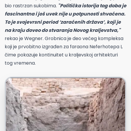
bio rastrzan sukobima.
"Politička istorija tog doba je
fascinantna i još uvek nije u potpunosti shvaćena.
To je svojevrsni period ‘zaraćenih država’, koji je
na kraju doveo do stvaranja Novog kraljevstva,"
rekao je Wegner. Grobnica je deo većeg kompleksa
koji je prvobitno izgrađen za faraona Neferhotepa I,
čime pokazuje kontinuitet u kraljevskoj arhitekturi
tog vremena.
Youtube/The Lost History Channel TKTC