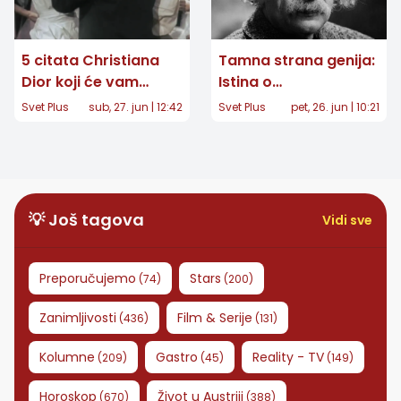
5 citata Christiana
Tamna strana genija:
Dior koji će vam
Istina o
potpuno promeniti
katastrofalnom
Svet Plus
sub, 27. jun | 12:42
Svet Plus
pet, 26. jun | 10:21
način na koji se
braku Alberta
oblačite
Ajnštajna i Mileve
Marić
💡 Još tagova
Vidi sve
Preporučujemo
Stars
(
74
)
(
200
)
Zanimljivosti
Film & Serije
(
436
)
(
131
)
Kolumne
Gastro
Reality - TV
(
209
)
(
45
)
(
149
)
Horoskop
Život u Austriji
(
670
)
(
388
)