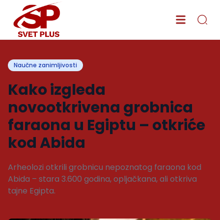
Naučne zanimljivosti
Kako izgleda
novootkrivena grobnica
faraona u Egiptu – otkriće
kod Abida
Arheolozi otkrili grobnicu nepoznatog faraona kod
Abida – stara 3.600 godina, opljačkana, ali otkriva
tajne Egipta.