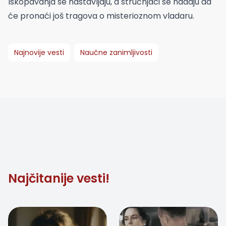
Iskopavanja se nastavljaju, a stručnjaci se nadaju da
će pronaći još tragova o misterioznom vladaru.
Najnovije vesti
Naučne zanimljivosti
Najčitanije vesti!