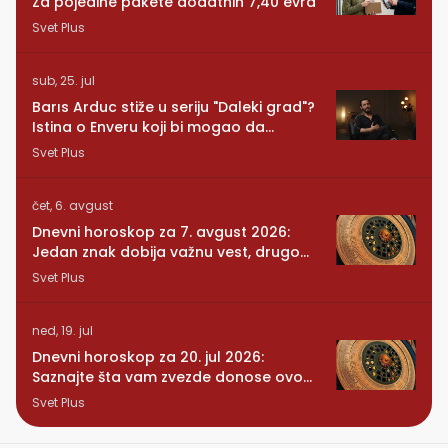
Za pojedine pakete dodatnih 7,40 evra
Svet Plus
sub, 25. jul
Barıs Arduc stiže u seriju "Daleki grad"?
Istina o Enveru koji bi mogao da
promeni sve
Svet Plus
čet, 6. avgust
Dnevni horoskop za 7. avgust 2026:
Jedan znak dobija važnu vest, drugom
se vraća osoba iz prošlosti
Svet Plus
ned, 19. jul
Dnevni horoskop za 20. jul 2026:
Saznajte šta vam zvezde donose ovog
ponedeljka
Svet Plus