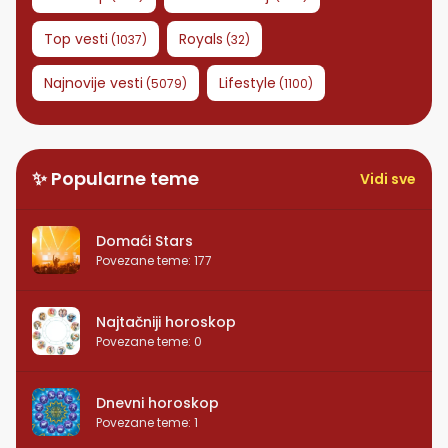
Top vesti
Royals
(
1037
)
(
32
)
Najnovije vesti
Lifestyle
(
5079
)
(
1100
)
✨ Popularne teme
Vidi sve
Domaći Stars
Povezane teme
:
177
Najtačniji horoskop
Povezane teme
:
0
Dnevni horoskop
Povezane teme
:
1