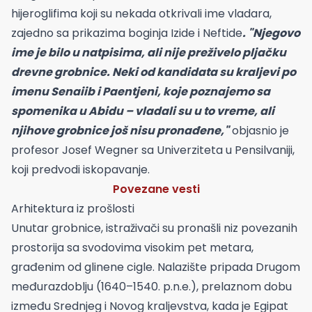
hijeroglifima koji su nekada otkrivali ime vladara,
zajedno sa prikazima boginja Izide i Neftide
. "Njegovo
ime je bilo u natpisima, ali nije preživelo pljačku
drevne grobnice. Neki od kandidata su kraljevi po
imenu Senaiib i Paentjeni, koje poznajemo sa
spomenika u Abidu – vladali su u to vreme, ali
njihove grobnice još nisu pronađene,"
objasnio je
profesor Josef Wegner sa Univerziteta u Pensilvaniji,
koji predvodi iskopavanje.
Povezane vesti
Arhitektura iz prošlosti
Unutar grobnice, istraživači su pronašli niz povezanih
prostorija sa svodovima visokim pet metara,
građenim od glinene cigle. Nalazište pripada Drugom
međurazdoblju (1640–1540. p.n.e.), prelaznom dobu
između Srednjeg i Novog kraljevstva, kada je Egipat