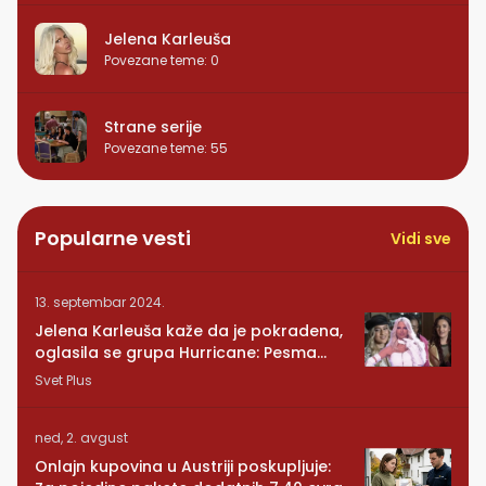
Jelena Karleuša
Povezane teme
:
0
Strane serije
Povezane teme
:
55
Popularne vesti
Vidi sve
13. septembar 2024.
Jelena Karleuša kaže da je pokradena,
oglasila se grupa Hurricane: Pesma
RUNDE je naša!
Svet Plus
ned, 2. avgust
Onlajn kupovina u Austriji poskupljuje: