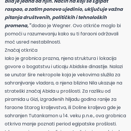
bila je jedna od njih. Način na koji se Egipat
raspao, a zatim ponovo ujedinio, uključuje važna
pitanja društvenih, političkih i tehnoloških
promena,"
dodao je Wegner. Ovo otkriće moglo bi
pomoći u razumevanju kako su ti faraoni održavali
moć usred nestabilnosti.
Značaj otkrića
Iako je grobnica prazna, njena struktura i lokacija
govore o bogatstvu i uticaju Abidske dinastije. Nalazi
se unutar šire nekropole koja je vekovima služila za
sahranjivanje vladara, a njena blizina Nila ukazuje na
strateški značaj Abida u prošlosti. Za razliku od
piramida u Gizi, izgrađenih hiljadu godina ranije za
faraone Starog kraljevstva, ili Doline kraljeva gde je
sahranjen Tutankamon u 14. veku p.n.e., ova grobnica
otkriva manje poznati period egipatske prošlosti.