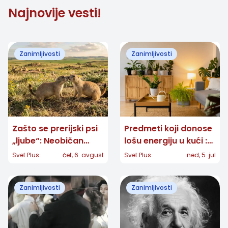
Najnovije vesti!
Zanimljivosti
Zanimljivosti
Zašto se prerijski psi
Predmeti koji donose
„ljube“: Neobičan
lošu energiju u kući :
pozdrav otkriva ko
šta bi trebalo ukloniti
Svet Plus
čet, 6. avgust
Svet Plus
ned, 5. jul
pripada porodici
Zanimljivosti
Zanimljivosti