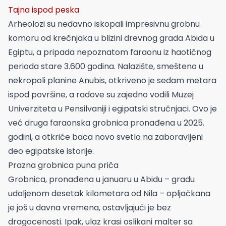
Tajna ispod peska
Arheolozi su nedavno iskopali impresivnu grobnu
komoru od krečnjaka u blizini drevnog grada Abida u
Egiptu, a pripada nepoznatom faraonu iz haotičnog
perioda stare 3.600 godina. Nalazište, smešteno u
nekropoli planine Anubis, otkriveno je sedam metara
ispod površine, a radove su zajedno vodili Muzej
Univerziteta u Pensilvaniji i egipatski stručnjaci. Ovo je
već druga faraonska grobnica pronađena u 2025.
godini, a otkriće baca novo svetlo na zaboravljeni
deo egipatske istorije.
Prazna grobnica puna priča
Grobnica, pronađena u januaru u Abidu – gradu
udaljenom desetak kilometara od Nila – opljačkana
je još u davna vremena, ostavljajući je bez
dragocenosti. Ipak, ulaz krasi oslikani malter sa