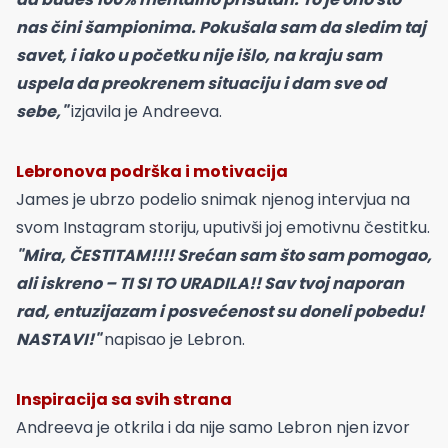
nas čini šampionima. Pokušala sam da sledim taj
savet, i iako u početku nije išlo, na kraju sam
uspela da preokrenem situaciju i dam sve od
sebe,"
izjavila je Andreeva.
Lebronova podrška i motivacija
James je ubrzo podelio snimak njenog intervjua na
svom Instagram storiju, uputivši joj emotivnu čestitku.
"Mira, ČESTITAM!!!! Srećan sam što sam pomogao,
ali iskreno – TI SI TO URADILA!! Sav tvoj naporan
rad, entuzijazam i posvećenost su doneli pobedu!
NASTAVI!"
napisao je Lebron.
Inspiracija sa svih strana
Andreeva je otkrila i da nije samo Lebron njen izvor