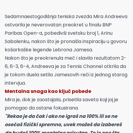
Sedamnaestogodišnja teniska zvezda Mira Andreeva
ostvarila je neverovatan preokret u finalu BNP
Paribas Open-a, pobedivši svetsku broj 1, Arinu
Sabalenku, nakon što je pronašla inspiraciju u govoru
košarkaške legende Lebrona Jamesa.
Nakon što je preokrenula meč i slavila rezultatom 2-
6, 6-3, 6-4, Andreeva je za Tennis Channel otkrila da
je tokom duela setila Jamesovih reči iz jednog starog
intervjua.
Mentalna snaga kao ključ pobede
Mira je, dok je zaostajala, prisetila saveta koji joj je
pomogao da ostane fokusirana.
"Rekao je da čak i ako ne igraš na 100% ili se ne
osećaš fizički spremno, uvek možeš da izabereš
da budeš 100% mentalno prisutan. To je ono što