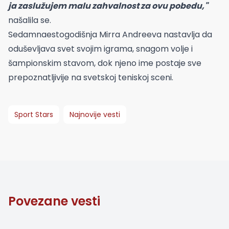
ja zaslužujem malu zahvalnost za ovu pobedu,"
našalila se.
Sedamnaestogodišnja Mirra Andreeva nastavlja da
oduševljava svet svojim igrama, snagom volje i
šampionskim stavom, dok njeno ime postaje sve
prepoznatljivije na svetskoj teniskoj sceni.
Sport Stars
Najnovije vesti
Povezane vesti