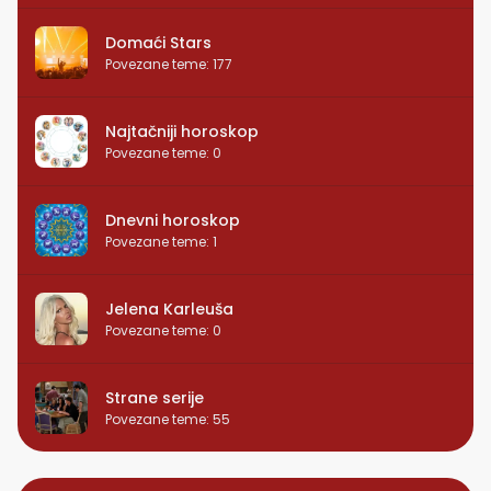
Domaći Stars
Povezane teme
:
177
Najtačniji horoskop
Povezane teme
:
0
Dnevni horoskop
Povezane teme
:
1
Jelena Karleuša
Povezane teme
:
0
Strane serije
Povezane teme
:
55