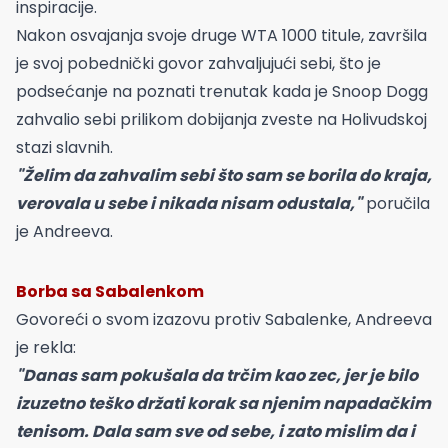
inspiracije.
Nakon osvajanja svoje druge WTA 1000 titule, završila
je svoj pobednički govor zahvaljujući sebi, što je
podsećanje na poznati trenutak kada je Snoop Dogg
zahvalio sebi prilikom dobijanja zveste na Holivudskoj
stazi slavnih.
"Želim da zahvalim sebi što sam se borila do kraja,
verovala u sebe i nikada nisam odustala,"
poručila
je Andreeva.
Borba sa Sabalenkom
Govoreći o svom izazovu protiv Sabalenke, Andreeva
je rekla:
"Danas sam pokušala da trčim kao zec, jer je bilo
izuzetno teško držati korak sa njenim napadačkim
tenisom. Dala sam sve od sebe, i zato mislim da i