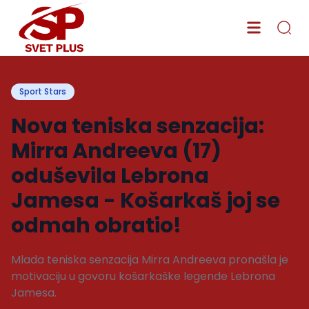
Sport Stars
Nova teniska senzacija:
Mirra Andreeva (17)
oduševila Lebrona
Jamesa - Košarkaš joj se
odmah obratio!
Mlada teniska senzacija Mirra Andreeva pronašla je
motivaciju u govoru košarkaške legende Lebrona
Jamesa.