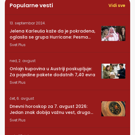
Popularne vesti
Vidi sve
13. septembar 2024.
Jelena Karleuša kaže da je pokradena,
oglasila se grupa Hurricane: Pesma
RUNDE je naša!
Svet Plus
ned, 2. avgust
Onlajn kupovina u Austriji poskupljuje:
Za pojedine pakete dodatnih 7,40 evra
Svet Plus
čet, 6. avgust
Dnevni horoskop za 7. avgust 2026:
Jedan znak dobija važnu vest, drugom
se vraća osoba iz prošlosti
Svet Plus