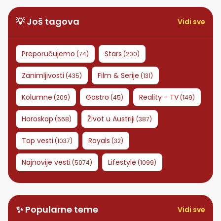
💡 Još tagova
Vidi sve
Preporučujemo
Stars
(
74
)
(
200
)
Zanimljivosti
Film & Serije
(
435
)
(
131
)
Kolumne
Gastro
Reality - TV
(
209
)
(
45
)
(
149
)
Horoskop
Život u Austriji
(
668
)
(
387
)
Top vesti
Royals
(
1037
)
(
32
)
Najnovije vesti
Lifestyle
(
5074
)
(
1099
)
✨ Popularne teme
Vidi sve