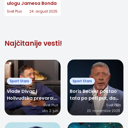
ulogu Jamesa Bonda
Svet Plus
24. avgust 2025.
Najčitanije vesti!
Sport Stars
Sport Stars
Vlade Divac i
Boris Becker postao
Holivudska prevara:
tata po peti put, dan
Kako je nasamario
pre svog 58.
Svet Plus
Svet Plus
uto, 2. jun
23. novembar 2025.
saigrača pomoću
rođendana
glumice Lucy Liu