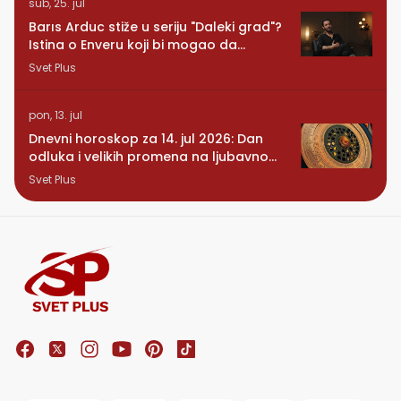
sub, 25. jul
Barıs Arduc stiže u seriju "Daleki grad"?
Istina o Enveru koji bi mogao da
promeni sve
Svet Plus
pon, 13. jul
Dnevni horoskop za 14. jul 2026: Dan
odluka i velikih promena na ljubavnom
planu
Svet Plus