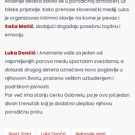
Rođenje deteta slavilo se u porodičnoj atmosferi, uz
bliske prijatelje. Kako prenose slovenački mediji, Luka
je organizovao intimno slavlje na kome je pevao i
Saša Matić
, dodajući događaju posebnu toplinu i
emociju.
Luka Dončić
i Anamaria važe za jedan od
najomiljenijih parova među sportskim zvezdama, a
dolazak drugog deteta označava novo poglavlje u
njihovom životu, praćeno velikim uzbuđenjem i
podrškom javnosti.
Par već ima stariju ćerku Gabrielu, pa je ovo još jedan
divan trenutak koji je dodatno ulepšao njihovu
porodičnu priču.
Sport Stars
Luka Dončić
Najnovije vesti