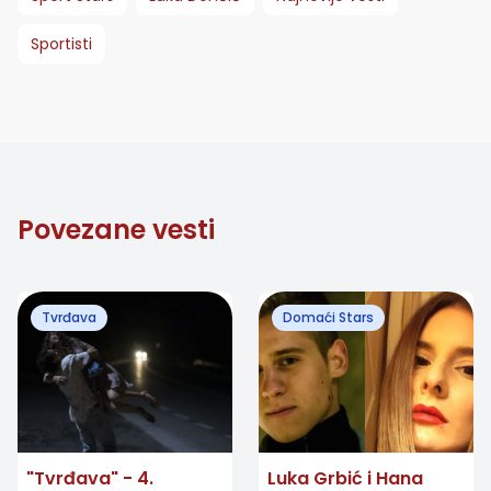
Sportisti
Povezane vesti
Tvrđava
Domaći Stars
"Tvrđava" - 4.
Luka Grbić i Hana