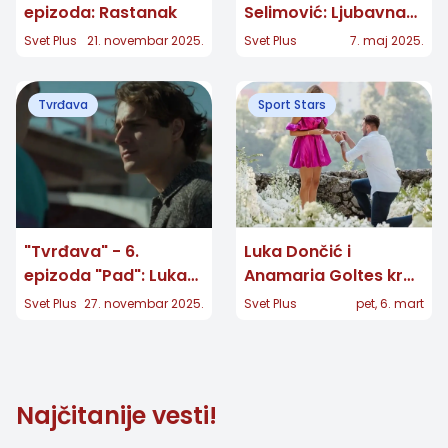
epizoda: Rastanak
Selimović: Ljubavna
priča
Svet Plus
21. novembar 2025.
Svet Plus
7. maj 2025.
Tvrđava
Sport Stars
"Tvrđava" - 6.
Luka Dončić i
epizoda "Pad": Luka
Anamaria Goltes kraj
se lomi između
ljubavi? Glasine o
Svet Plus
27. novembar 2025.
Svet Plus
pet, 6. mart
Beograda i Knina, dok
raskidu nakon
porodica ulazi u
brisanja zajedničkih
najteži period
fotografija
Najčitanije vesti!