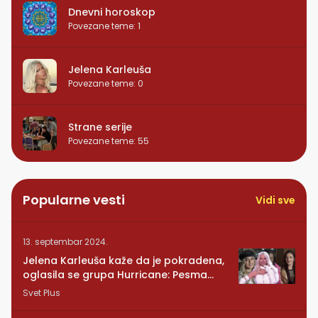
Dnevni horoskop
Povezane teme
:
1
Jelena Karleuša
Povezane teme
:
0
Strane serije
Povezane teme
:
55
Popularne vesti
Vidi sve
13. septembar 2024.
Jelena Karleuša kaže da je pokradena,
oglasila se grupa Hurricane: Pesma
RUNDE je naša!
Svet Plus