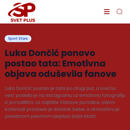
Sport Stars
Luka Dončić ponovo
postao tata: Emotivna
objava oduševila fanove
Luka Dončić postao je tata po drugi put, a srećnu
vest podelio je na Instagramu uz emotivnu fotografiju
iz porodilišta. Uz najbliže članove porodice, slavni
košarkaš proslavio je dolazak bebe, a atmosferu je
posebnom pesmom ulepšao Saša Matić.