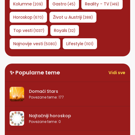
Kolumne
Gastro
Reality - TV
(
209
)
(
45
)
(
149
)
Horoskop
Život u Austriji
(
670
)
(
388
)
Top vesti
Royals
(
1037
)
(
32
)
Najnovije vesti
Lifestyle
(
5080
)
(
1101
)
✨ Popularne teme
Vidi sve
Domaći Stars
Povezane teme
:
177
Najtačniji horoskop
Povezane teme
:
0