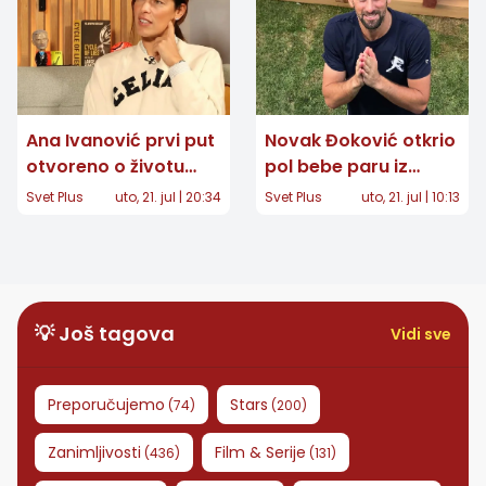
Ana Ivanović prvi put
Novak Đoković otkrio
otvoreno o životu
pol bebe paru iz
posle tenisa: "Imala
Velike Britanije:
Svet Plus
uto, 21. jul | 20:34
Svet Plus
uto, 21. jul | 10:13
sam velike napade
Snimak postao
panike"
viralan
💡 Još tagova
Vidi sve
Preporučujemo
Stars
(
74
)
(
200
)
Zanimljivosti
Film & Serije
(
436
)
(
131
)