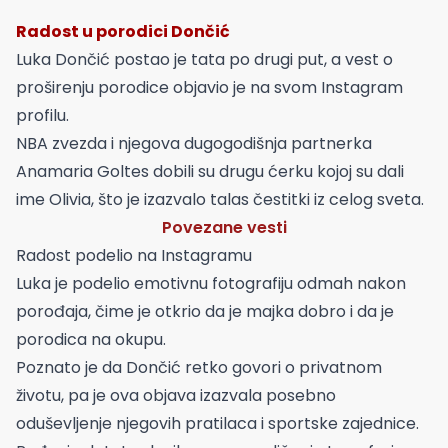
Radost u porodici Dončić
Luka Dončić postao je tata po drugi put, a vest o
proširenju porodice objavio je na svom Instagram
profilu.
NBA zvezda i njegova dugogodišnja partnerka
Anamaria Goltes dobili su drugu ćerku kojoj su dali
ime Olivia, što je izazvalo talas čestitki iz celog sveta.
Povezane vesti
Radost podelio na Instagramu
Luka je podelio emotivnu fotografiju odmah nakon
porođaja, čime je otkrio da je majka dobro i da je
porodica na okupu.
Poznato je da Dončić retko govori o privatnom
životu, pa je ova objava izazvala posebno
oduševljenje njegovih pratilaca i sportske zajednice.