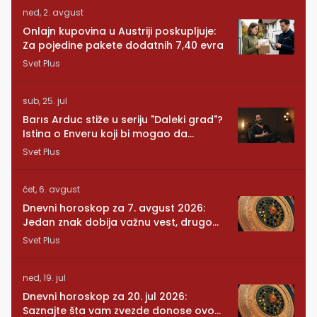
ned, 2. avgust
Onlajn kupovina u Austriji poskupljuje:
Za pojedine pakete dodatnih 7,40 evra
Svet Plus
sub, 25. jul
Barıs Arduc stiže u seriju "Daleki grad"?
Istina o Enveru koji bi mogao da
promeni sve
Svet Plus
čet, 6. avgust
Dnevni horoskop za 7. avgust 2026:
Jedan znak dobija važnu vest, drugom
se vraća osoba iz prošlosti
Svet Plus
ned, 19. jul
Dnevni horoskop za 20. jul 2026:
Saznajte šta vam zvezde donose ovog