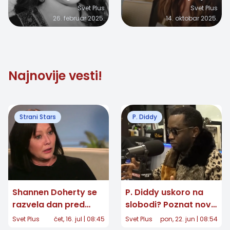
Zvezda serija „Gossip
silikona: "Ne znam
Svet Plus
Svet Plus
26. februar 2025.
14. oktobar 2025.
Girl“ i „Buffy“ umrla u
gde su te grudi
39. godini!
nestale, ali nestale
su"
Najnovije vesti!
Strani Stars
P. Diddy
Shannen Doherty se
P. Diddy uskoro na
razvela dan pred
slobodi? Poznat novi
smrt, bivši suprug
datum izlaska iz
Svet Plus
čet, 16. jul | 08:45
Svet Plus
pon, 22. jun | 08:54
osporava nagodbu
zatvora