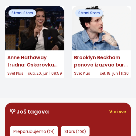
Strani Stars
Strani Stars
Anne Hathaway
Brooklyn Beckham
trudna: Oskarovka
ponovo izazvao buru:
čeka treće dete,
Potez koji je
Svet Plus
sub, 20. jun | 09:59
Svet Plus
čet, 18. jun | 11:30
video na Instagramu
razbesneo fanove,
otkrio srećne vesti
stručnjaci mu poručili
da prestane da
koristi porodično
prezime
💡 Još tagova
Vidi sve
Preporučujemo
Stars
(
74
)
(
200
)