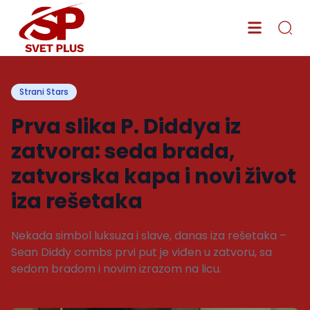
Strani Stars
Prva slika P. Diddya iz
zatvora: seda brada,
zatvorska kapa i novi život
iza rešetaka
Nekada simbol luksuza i slave, danas iza rešetaka –
Sean Diddy combs prvi put je viđen u zatvoru, sa
sedom bradom i novim izrazom na licu.