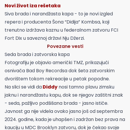
Novi život iza rešetaka
Siva brada i narandžasta kapa - to je novi izgled
repera i producenta Šona “Didija” Kombsa, koji
trenutno izdržava kaznu u federalnom zatvoru FCI
Fort Dix u saveznoj državi Nju Džerzi.
Povezane vesti
Seda brada i zatvorska kapa
Fotografiju je objavio američki TMZ, prikazujući
osnivača Bad Boy Recordsa dok šeta zatvorskim
dvorištem tokom rekreacije u petak popodne.
Na slici se vidi da
Diddy
nosi tamno plavu zimsku
jaknu i narandžastu kapu, dok se njegov zaštitni znak
- seda, pažljivo podšišana brada - jasno ističe.
Javnost ga nije videla ovako jasno još od septembra
2024. godine, kada je uhapšen i zadržan bez prava na
kauciju u MDC Brooklyn zatvoru, dok je čekao svoje