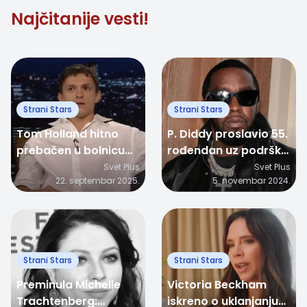
Najčitanije vesti!
Strani Stars
Strani Stars
Tom Holland hitno
P. Diddy proslavio 55.
prebačen u bolnicu
rođendan uz podršku
nakon nezgode na
porodice, uprkos
Svet Plus
Svet Plus
22. septembar 2025.
5. novembar 2024.
snimanju
teškoj situaciji!
"Spidermana"
Strani Stars
Strani Stars
Preminula Michelle
Victoria Beckham
Trachtenberg:
iskreno o uklanjanju