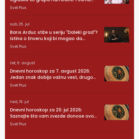
RUNDE je naša!
Svet Plus
sub, 25. jul
Barıs Arduc stiže u seriju "Daleki grad"?
Istina o Enveru koji bi mogao da
promeni sve
Svet Plus
čet, 6. avgust
Dnevni horoskop za 7. avgust 2026:
Jedan znak dobija važnu vest, drugom
se vraća osoba iz prošlosti
Svet Plus
ned, 19. jul
Dnevni horoskop za 20. jul 2026:
Saznajte šta vam zvezde donose ovog
ponedeljka
Svet Plus