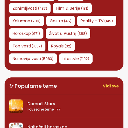
Zanimljivosti
Film & Serije
(
437
)
(
131
)
Kolumne
Gastro
Reality - TV
(
209
)
(
45
)
(
149
)
Horoskop
Život u Austriji
(
671
)
(
388
)
Top vesti
Royals
(
1037
)
(
32
)
Najnovije vesti
Lifestyle
(
5083
)
(
1102
)
✨ Popularne teme
Vidi sve
Domaći Stars
Povezane teme
:
177
Najtačniji horoskop