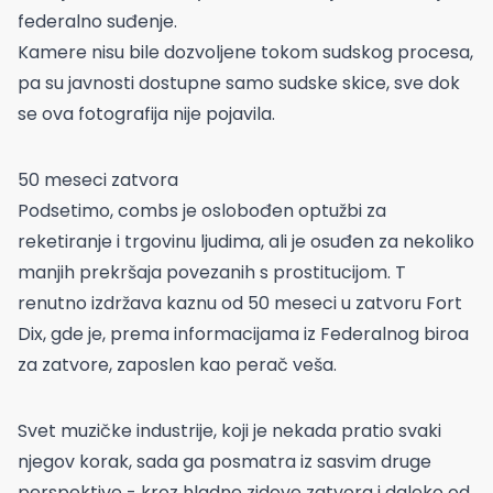
federalno suđenje.
Kamere nisu bile dozvoljene tokom sudskog procesa,
pa su javnosti dostupne samo sudske skice, sve dok
se ova fotografija nije pojavila.
50 meseci zatvora
Podsetimo, combs je oslobođen optužbi za
reketiranje i trgovinu ljudima, ali je osuđen za nekoliko
manjih prekršaja povezanih s prostitucijom. T
renutno izdržava kaznu od 50 meseci u zatvoru Fort
Dix, gde je, prema informacijama iz Federalnog biroa
za zatvore, zaposlen kao perač veša.
Svet muzičke industrije, koji je nekada pratio svaki
njegov korak, sada ga posmatra iz sasvim druge
perspektive - kroz hladne zidove zatvora i daleko od