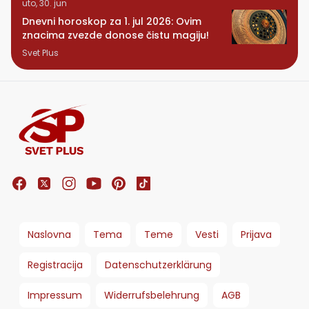
uto, 30. jun
Dnevni horoskop za 1. jul 2026: Ovim
znacima zvezde donose čistu magiju!
Svet Plus
Naslovna
Tema
Teme
Vesti
Prijava
Registracija
Datenschutzerklärung
Impressum
Widerrufsbelehrung
AGB