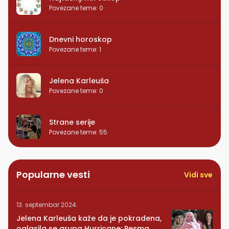
Povezane teme
:
0
Dnevni horoskop
Povezane teme
:
1
Jelena Karleuša
Povezane teme
:
0
Strane serije
Povezane teme
:
55
Popularne vesti
Vidi sve
13. septembar 2024.
Jelena Karleuša kaže da je pokradena,
oglasila se grupa Hurricane: Pesma