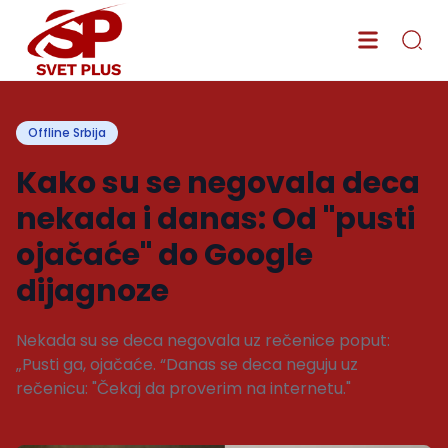
Offline Srbija
Kako su se negovala deca
nekada i danas: Od "pusti
ojačaće" do Google
dijagnoze
Nekada su se deca negovala uz rečenice poput:
„Pusti ga, ojačaće. “Danas se deca neguju uz
rečenicu: "Čekaj da proverim na internetu."