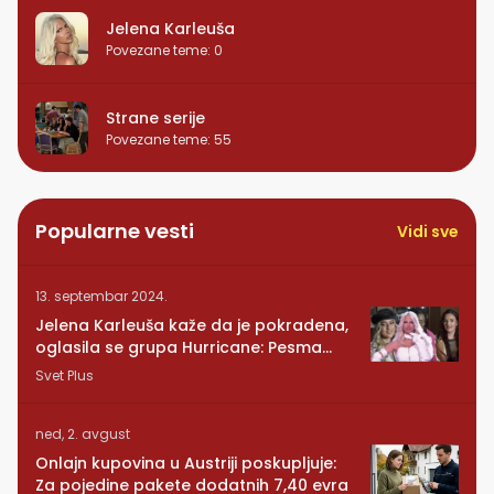
Jelena Karleuša
Povezane teme
:
0
Strane serije
Povezane teme
:
55
Popularne vesti
Vidi sve
13. septembar 2024.
Jelena Karleuša kaže da je pokradena,
oglasila se grupa Hurricane: Pesma
RUNDE je naša!
Svet Plus
ned, 2. avgust
Onlajn kupovina u Austriji poskupljuje:
Za pojedine pakete dodatnih 7,40 evra