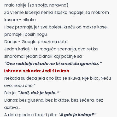
malo rakije (za spolja, naravno)
Za vreme lečenja nema izlaska napolje, sa mokrom
kosom - nikako.
I bez promaje, jer sve bolesti kreću od mokre kose,
promaje i bosih nogu.
Danas - Google preuzima dete
Jedan kašalj - tri moguća scenarija, dva retka
sindroma i jedan članak koji počinje sa:
"Ovo roditelji nikada ne bi smeli da ignorišu.“
Ishrana nekada: Jedi šta ima
Nekada su deca jela ono što se skuva. Nije bilo: „Neću
ovo, neću ono.“
Bilo je:
"Jedi, dok je toplo.“
Danas: bez glutena, bez laktoze, bez šećera, bez
aditiva…
A dete gleda u tanjir i pita:
"A gde je kečap?“