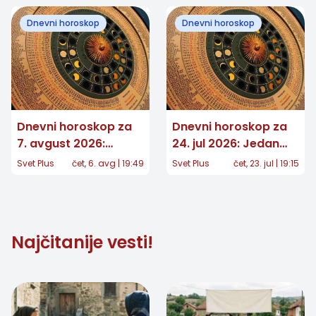
Dnevni horoskop
Dnevni horoskop
Dnevni horoskop za
Dnevni horoskop za
7. avgust 2026:
24. jul 2026: Jedan
Jedan znak dobija
znak čeka važna
Svet Plus
čet, 6. avg | 19:49
Svet Plus
čet, 23. jul | 19:15
važnu vest, drugom
odluka, a nekome
se vraća osoba iz
stiže iznenađenje
prošlosti
Najčitanije vesti!