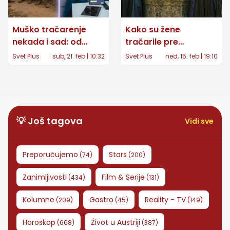
Muško tračarenje
Kako su žene
nekada i sad: od
tračarile pre
seoske klupe do Viber
interneta - Bunar,
Svet Plus
sub, 21. feb | 10:32
Svet Plus
ned, 15. feb | 19:10
grupe
taraba i pijaca
💡 Još tagova
Vidi sve
Preporučujemo
Stars
(
74
)
(
200
)
Zanimljivosti
Film & Serije
(
434
)
(
131
)
Kolumne
Gastro
Reality - TV
(
209
)
(
45
)
(
149
)
Horoskop
Život u Austriji
(
668
)
(
387
)