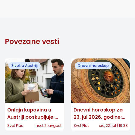
Povezane vesti
Život u Austriji
Dnevni horoskop
Onlajn kupovina u
Dnevni horoskop za
Austriji poskupljuje:
23. jul 2026. godine:
Za pojedine pakete
Očekuju vas važni
Svet Plus
ned, 2. avgust
Svet Plus
sre, 22. jul | 19:38
dodatnih 7,40 evra
preokreti!