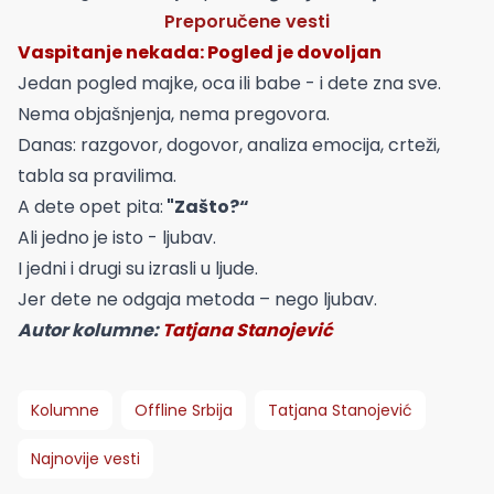
Preporučene vesti
Vaspitanje nekada: Pogled je dovoljan
Jedan pogled majke, oca ili babe - i dete zna sve.
Nema objašnjenja, nema pregovora.
Danas: razgovor, dogovor, analiza emocija, crteži,
tabla sa pravilima.
A dete opet pita:
"Zašto?“
Ali jedno je isto - ljubav.
I jedni i drugi su izrasli u ljude.
Jer dete ne odgaja metoda – nego ljubav.
Autor kolumne:
Tatjana Stanojević
Kolumne
Offline Srbija
Tatjana Stanojević
Najnovije vesti