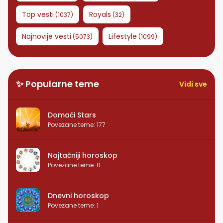
Top vesti
Royals
(
1037
)
(
32
)
Najnovije vesti
Lifestyle
(
5073
)
(
1099
)
✨ Popularne teme
Vidi sve
Domaći Stars
Povezane teme
:
177
Najtačniji horoskop
Povezane teme
:
0
Dnevni horoskop
Povezane teme
:
1