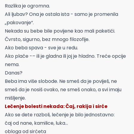
Razlika je ogromna.
Ali ljubav? Ona je ostala ista - samo je promenila
„pakovanje“.
Nekada su bebe bile povijene kao mali paketići.
Čvrsto, sigurno, bez mnogo filozofije.
Ako beba spava - sve je u redu.
Ako plače -– ili je gladna ili joj je hladno. Treće opcije
nema.
Danas?
Beba ima više slobode. Ne smeš da je poviješ, ne
smeš da je nosiš ovako, ne smeš onako, a svi imaju
mišljenje.
Lečenje bolesti nekada: Čaj, rakija i sirće
Ako se dete razboli, lečenje je bilo jednostavno:
čaj od nane, kamilice, luka…
obloga od sirćeta