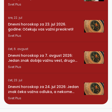
Svet Plus
sre, 22. jul
Dnevni horoskop za 23. jul 2026.
godine: Očekuju vas važni preokreti!
Svet Plus
čet, 6. avgust
Dnevni horoskop za 7. avgust 2026:
Jedan znak dobija važnu vest, drugom
se vraća osoba iz prošlosti
Svet Plus
čet, 23. jul
Dnevni horoskop za 24. jul 2026: Jedan
znak čeka važna odluka, a nekome
stiže iznenađenje
Svet Plus