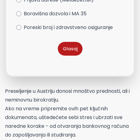
Boravišna dozvola i MA 35
Poreski broj i zdravstveno osiguranje
Glasaj
Preseljenje u Austriju donosi mnoštvo prednosti, ali i
neminovnu birokratiju.
Ako na vreme pripremite ovih pet ključnih
dokumenata, uštedećete sebi stres i ubrzati sve
naredne korake - od otvaranja bankovnog računa
do zapošljavanja ili studiranja.