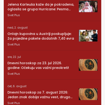
Jelena Karleuša kaže da je pokradena,
oglasila se grupa Hurricane: Pesma
RUNDE je naša!
Svet Plus
ned, 2. avgust
Onlajn kupovina u Austriji poskupljuje:
Za pojedine pakete dodatnih 7,40 evra
Svet Plus
sre, 22. jul
Dnevni horoskop za 23. jul 2026.
godine: Očekuju vas važni preokreti!
Svet Plus
čet, 6. avgust
Dnevni horoskop za 7. avgust 2026:
Jedan znak dobija važnu vest, drugom
se vraća osoba iz prošlosti
Svet Plus