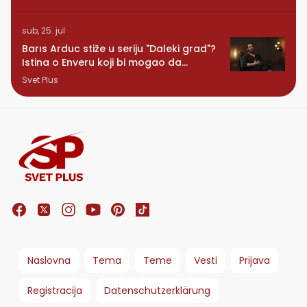
sub, 25. jul
Barıs Arduc stiže u seriju "Daleki grad"?
Istina o Enveru koji bi mogao da
promeni sve
Svet Plus
Naslovna
Tema
Teme
Vesti
Prijava
Registracija
Datenschutzerklärung