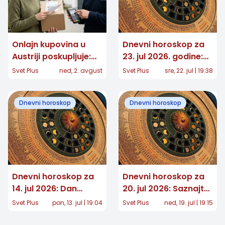
Onlajn kupovina u
Dnevni horoskop za
Austriji poskupljuje:
23. jul 2026. godine:
Za pojedine pakete
Očekuju vas važni
Svet Plus
ned, 2. avgust
Svet Plus
sre, 22. jul | 19:38
dodatnih 7,40 evra
preokreti!
Dnevni horoskop
Dnevni horoskop
Dnevni horoskop za
Dnevni horoskop za
14. jul 2026: Dan
20. jul 2026: Saznajte
odluka i velikih
šta vam zvezde
Svet Plus
pon, 13. jul | 19:04
Svet Plus
ned, 19. jul | 19:15
promena na
donose ovog
ljubavnom planu
ponedeljka