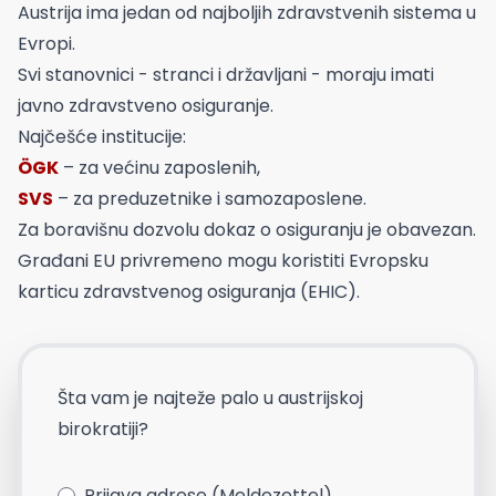
Austrija ima jedan od najboljih zdravstvenih sistema u
Evropi.
Svi stanovnici - stranci i državljani - moraju imati
javno zdravstveno osiguranje.
Najčešće institucije:
ÖGK
– za većinu zaposlenih,
SVS
– za preduzetnike i samozaposlene.
Za boravišnu dozvolu dokaz o osiguranju je obavezan.
Građani EU privremeno mogu koristiti Evropsku
karticu zdravstvenog osiguranja (EHIC).
Šta vam je najteže palo u austrijskoj
birokratiji?
Prijava adrese (Meldezettel)