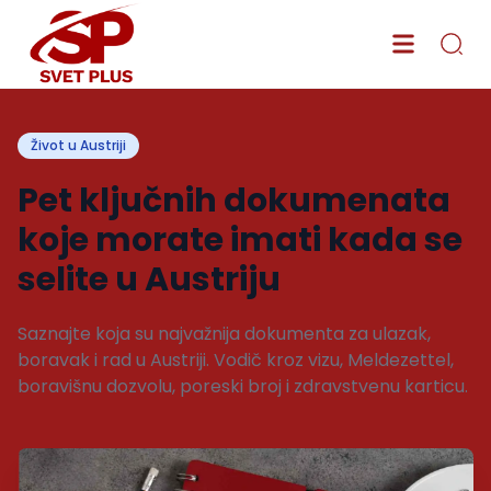
Život u Austriji
Pet ključnih dokumenata
koje morate imati kada se
selite u Austriju
Saznajte koja su najvažnija dokumenta za ulazak,
boravak i rad u Austriji. Vodič kroz vizu, Meldezettel,
boravišnu dozvolu, poreski broj i zdravstvenu karticu.