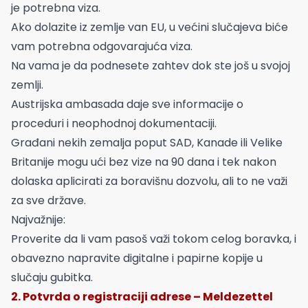
je potrebna viza.
Ako dolazite iz zemlje van EU, u većini slučajeva biće
vam potrebna odgovarajuća viza.
Na vama je da podnesete zahtev dok ste još u svojoj
zemlji.
Austrijska ambasada daje sve informacije o
proceduri i neophodnoj dokumentaciji.
Građani nekih zemalja poput SAD, Kanade ili Velike
Britanije mogu ući bez vize na 90 dana i tek nakon
dolaska aplicirati za boravišnu dozvolu, ali to ne važi
za sve države.
Najvažnije:
Proverite da li vam pasoš važi tokom celog boravka, i
obavezno napravite digitalne i papirne kopije u
slučaju gubitka.
2. Potvrda o registraciji adrese – Meldezettel