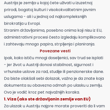
Austrija je zemlja u kojoj ćete uživati u izuzetnoj
prirodi, bogatoj kulturi i visokokvalitetnim javnim
uslugama - ali i u jednoj od najkompleksnijih
birokratija u Evropi.
Stranim državljanima, posebno onima koji nisu iz EU,
administrativni procesi često izgledaju komplikovano
i zahtevaju mnogo papira, strpljenja i planiranja.
Povezane vesti
Ipak, kako ističu mnogi doseljenici, sav trud se isplati
- jer život u Austriji donosi stabilnost, sigurnost i
vrhunske uslove za rad, studije ili penzionerske dane.
Da biste olakšali sebi dolazak, važno je da znate koja
dokumenta su obavezna odmah po ulasku u zemlju.
Ovo je vodič kroz pet najvažnijih koraka.
1. Viza (ako ste državljanin zemlje van EU)
Za ulazak u Austriju najpre morate proveriti da li vam