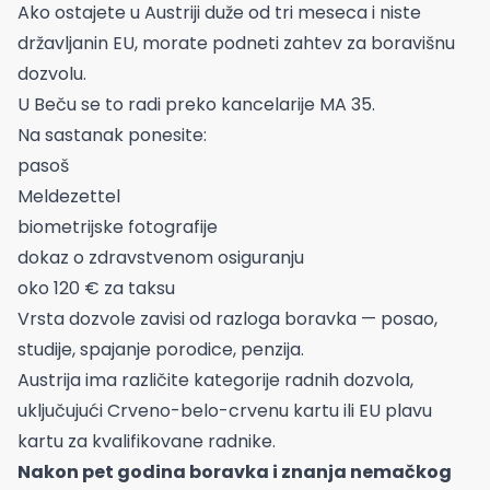
Ako ostajete u Austriji duže od tri meseca i niste
državljanin EU, morate podneti zahtev za boravišnu
dozvolu.
U Beču se to radi preko kancelarije MA 35.
Na sastanak ponesite:
pasoš
Meldezettel
biometrijske fotografije
dokaz o zdravstvenom osiguranju
oko 120 € za taksu
Vrsta dozvole zavisi od razloga boravka — posao,
studije, spajanje porodice, penzija.
Austrija ima različite kategorije radnih dozvola,
uključujući Crveno-belo-crvenu kartu ili EU plavu
kartu za kvalifikovane radnike.
Nakon pet godina boravka i znanja nemačkog