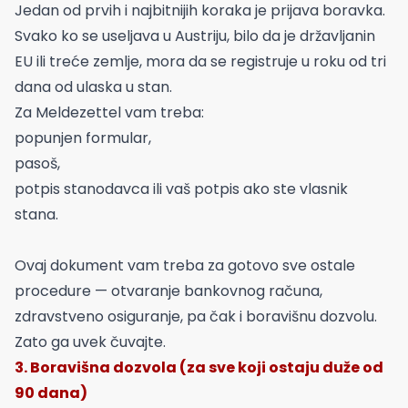
Jedan od prvih i najbitnijih koraka je prijava boravka.
Svako ko se useljava u Austriju, bilo da je državljanin
EU ili treće zemlje, mora da se registruje u roku od tri
dana od ulaska u stan.
Za Meldezettel vam treba:
popunjen formular,
pasoš,
potpis stanodavca ili vaš potpis ako ste vlasnik
stana.
Ovaj dokument vam treba za gotovo sve ostale
procedure — otvaranje bankovnog računa,
zdravstveno osiguranje, pa čak i boravišnu dozvolu.
Zato ga uvek čuvajte.
3. Boravišna dozvola (za sve koji ostaju duže od
90 dana)