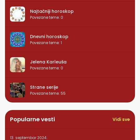
Najtačniji horoskop
Povezane teme
:
0
Dnevni horoskop
Povezane teme
:
1
Jelena Karleuša
Povezane teme
:
0
Strane serije
Povezane teme
:
55
Popularne vesti
Vidi sve
13. septembar 2024.