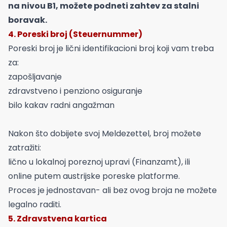
na nivou B1, možete podneti zahtev za stalni
boravak.
4. Poreski broj (Steuernummer)
Poreski broj je lični identifikacioni broj koji vam treba
za:
zapošljavanje
zdravstveno i penziono osiguranje
bilo kakav radni angažman
Nakon što dobijete svoj Meldezettel, broj možete
zatražiti:
lično u lokalnoj poreznoj upravi (Finanzamt), ili
online putem austrijske poreske platforme.
Proces je jednostavan- ali bez ovog broja ne možete
legalno raditi.
5. Zdravstvena kartica