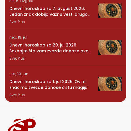
čet, 6. avgust
Dnevni horoskop za 7. avgust 2026:
Jedan znak dobija važnu vest, drugom
se vraća osoba iz prošlosti
Svet Plus
ned, 19. jul
Dnevni horoskop za 20. jul 2026:
Saznajte šta vam zvezde donose ovog
ponedeljka
Svet Plus
uto, 30. jun
Dnevni horoskop za 1. jul 2026: Ovim
znacima zvezde donose čistu magiju!
Svet Plus