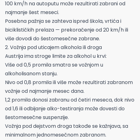
100 km/h na autoputu može rezultirati zabrani od
najmanje šest meseci.
Posebna pažnja se zahteva ispred škola, vrtića i
biciklističkih prelaza — prekoračenje od 20 km/h ili
više dovodi do šestomesečne zabrane.
2. Vožnja pod uticajem alkohola ili droga
Austrija ima stroge limite za alkohol u krvi:
Više od 0,5 promila smatra se vožnjom u
alkoholisanom stanju.
Nivo od 0,8 promila ili više može rezultirati zabranom
vožnje od najmanje mesec dana.
1,2 promila donosi zabranu od četiri meseca, dok nivo
od 1,6 ili odbijanje alko-testiranja može dovesti do
šestomesečne suspenzije.
Vožnja pod dejstvom droga takođe se kažnjava, sa
minimalnom jednomesečnom zabranom.