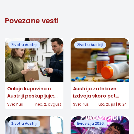
Povezane vesti
Život u Austriji
Život u Austriji
Onlajn kupovina u
Austrija za lekove
Austriji poskupljuje:
izdvaja skoro pet
Za pojedine pakete
milijardi evra:
Svet Plus
ned, 2. avgust
Svet Plus
uto, 21. jul | 10:24
dodatnih 7,40 evra
Troškovi porasli za 88
odsto
Život u Austriji
Evrovizija 2026.