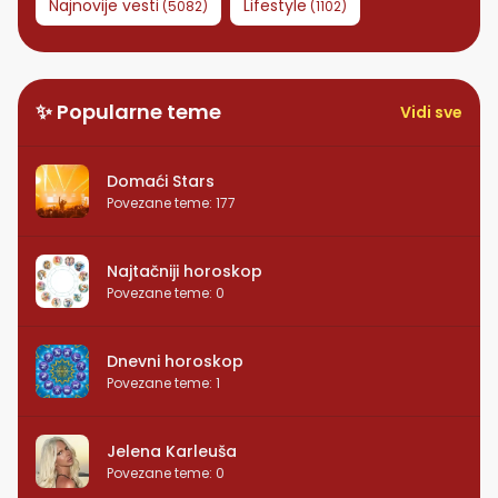
Najnovije vesti
Lifestyle
(
5082
)
(
1102
)
✨ Popularne teme
Vidi sve
Domaći Stars
Povezane teme
:
177
Najtačniji horoskop
Povezane teme
:
0
Dnevni horoskop
Povezane teme
:
1
Jelena Karleuša
Povezane teme
:
0