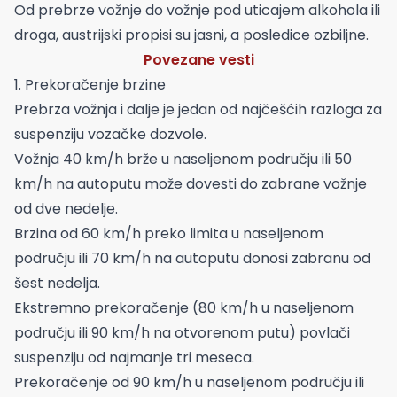
Od prebrze vožnje do vožnje pod uticajem alkohola ili
droga, austrijski propisi su jasni, a posledice ozbiljne.
Povezane vesti
1. Prekoračenje brzine
Prebrza vožnja i dalje je jedan od najčešćih razloga za
suspenziju vozačke dozvole.
Vožnja 40 km/h brže u naseljenom području ili 50
km/h na autoputu može dovesti do zabrane vožnje
od dve nedelje.
Brzina od 60 km/h preko limita u naseljenom
području ili 70 km/h na autoputu donosi zabranu od
šest nedelja.
Ekstremno prekoračenje (80 km/h u naseljenom
području ili 90 km/h na otvorenom putu) povlači
suspenziju od najmanje tri meseca.
Prekoračenje od 90 km/h u naseljenom području ili