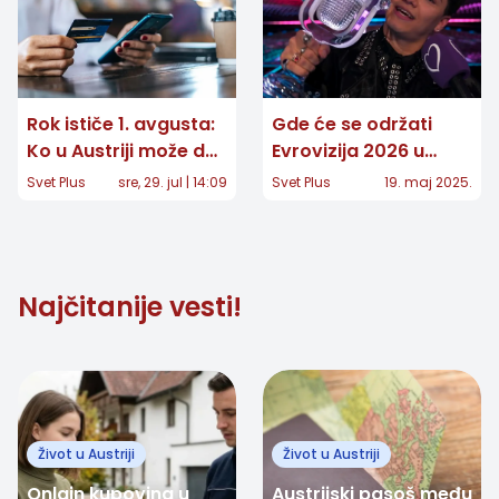
Rok ističe 1. avgusta:
Gde će se održati
Ko u Austriji može da
Evrovizija 2026 u
traži povraćaj
Austriji? Dva grada
Svet Plus
sre, 29. jul | 14:09
Svet Plus
19. maj 2025.
kartičnih naknada
već odustala!
Najčitanije vesti!
Život u Austriji
Život u Austriji
Onlajn kupovina u
Austrijski pasoš među