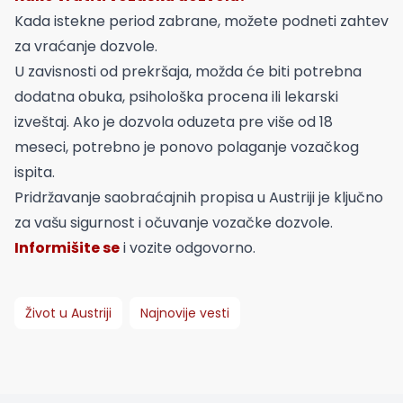
Kada istekne period zabrane, možete podneti zahtev
za vraćanje dozvole.
U zavisnosti od prekršaja, možda će biti potrebna
dodatna obuka, psihološka procena ili lekarski
izveštaj. Ako je dozvola oduzeta pre više od 18
meseci, potrebno je ponovo polaganje vozačkog
ispita.
Pridržavanje saobraćajnih propisa u Austriji je ključno
za vašu sigurnost i očuvanje vozačke dozvole.
Informišite se
i vozite odgovorno.
Život u Austriji
Najnovije vesti