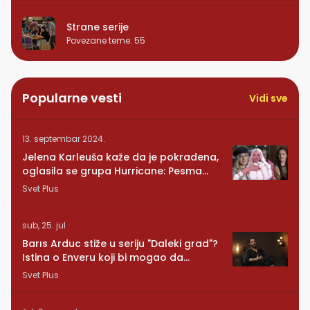
Strane serije
Povezane teme
:
55
Popularne vesti
Vidi sve
13. septembar 2024.
Jelena Karleuša kaže da je pokradena,
oglasila se grupa Hurricane: Pesma
RUNDE je naša!
Svet Plus
sub, 25. jul
Barıs Arduc stiže u seriju "Daleki grad"?
Istina o Enveru koji bi mogao da
promeni sve
Svet Plus