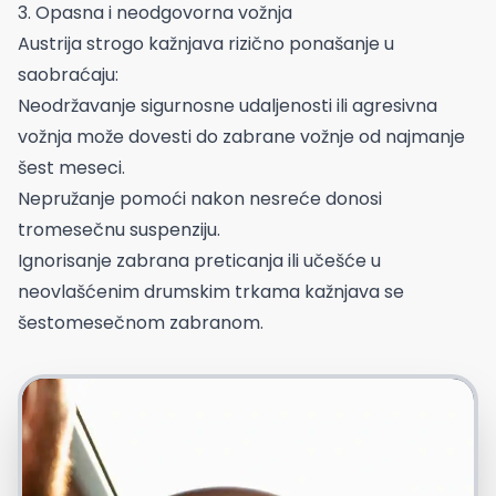
3. Opasna i neodgovorna vožnja
Austrija strogo kažnjava rizično ponašanje u
saobraćaju:
Neodržavanje sigurnosne udaljenosti ili agresivna
vožnja može dovesti do zabrane vožnje od najmanje
šest meseci.
Nepružanje pomoći nakon nesreće donosi
tromesečnu suspenziju.
Ignorisanje zabrana preticanja ili učešće u
neovlašćenim drumskim trkama kažnjava se
šestomesečnom zabranom.
Foto: Freepik.com