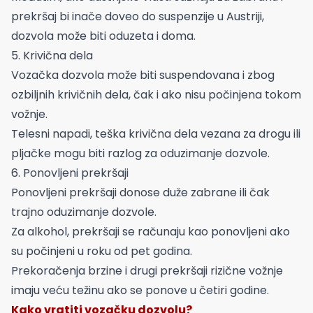
prekršaj bi inače doveo do suspenzije u Austriji,
dozvola može biti oduzeta i doma.
5. Krivična dela
Vozačka dozvola može biti suspendovana i zbog
ozbiljnih krivičnih dela, čak i ako nisu počinjena tokom
vožnje.
Telesni napadi, teška krivična dela vezana za drogu ili
pljačke mogu biti razlog za oduzimanje dozvole.
6. Ponovljeni prekršaji
Ponovljeni prekršaji donose duže zabrane ili čak
trajno oduzimanje dozvole.
Za alkohol, prekršaji se računaju kao ponovljeni ako
su počinjeni u roku od pet godina.
Prekoračenja brzine i drugi prekršaji rizične vožnje
imaju veću težinu ako se ponove u četiri godine.
Kako vratiti vozačku dozvolu?