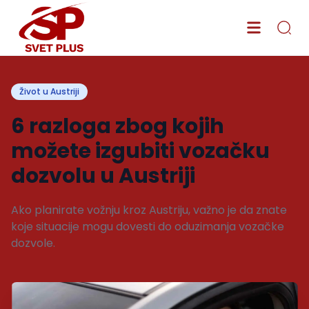
Život u Austriji
6 razloga zbog kojih
možete izgubiti vozačku
dozvolu u Austriji
Ako planirate vožnju kroz Austriju, važno je da znate
koje situacije mogu dovesti do oduzimanja vozačke
dozvole.