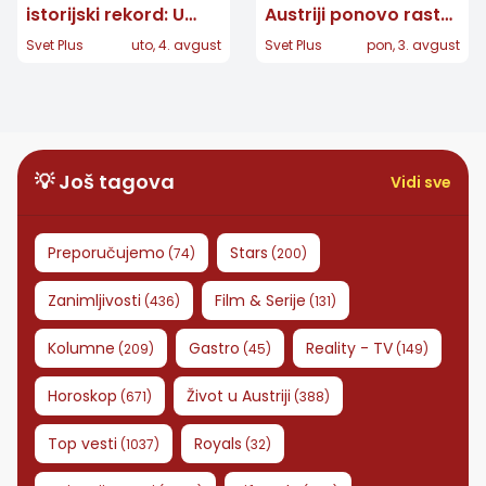
istorijski rekord: U
Austriji ponovo raste:
Beču izmeren 41
Više od 364.000 ljudi
Svet Plus
uto, 4. avgust
Svet Plus
pon, 3. avgust
stepen, na snazi
prijavljeno AMS-u
crveni alarm
💡 Još tagova
Vidi sve
Preporučujemo
Stars
(
74
)
(
200
)
Zanimljivosti
Film & Serije
(
436
)
(
131
)
Kolumne
Gastro
Reality - TV
(
209
)
(
45
)
(
149
)
Horoskop
Život u Austriji
(
671
)
(
388
)
Top vesti
Royals
(
1037
)
(
32
)