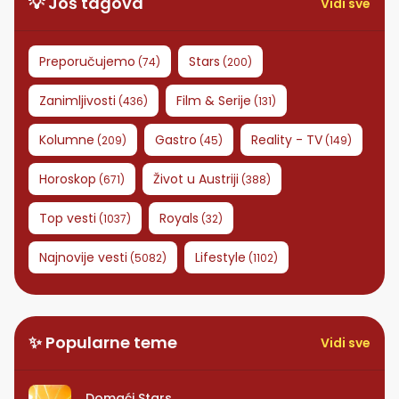
💡 Još tagova
Vidi sve
Preporučujemo
Stars
(
74
)
(
200
)
Zanimljivosti
Film & Serije
(
436
)
(
131
)
Kolumne
Gastro
Reality - TV
(
209
)
(
45
)
(
149
)
Horoskop
Život u Austriji
(
671
)
(
388
)
Top vesti
Royals
(
1037
)
(
32
)
Najnovije vesti
Lifestyle
(
5082
)
(
1102
)
✨ Popularne teme
Vidi sve
Domaći Stars