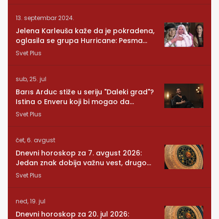
13. septembar 2024.
Jelena Karleuša kaže da je pokradena,
oglasila se grupa Hurricane: Pesma
RUNDE je naša!
Svet Plus
sub, 25. jul
Barıs Arduc stiže u seriju "Daleki grad"?
Istina o Enveru koji bi mogao da
promeni sve
Svet Plus
čet, 6. avgust
Dnevni horoskop za 7. avgust 2026:
Jedan znak dobija važnu vest, drugom
se vraća osoba iz prošlosti
Svet Plus
ned, 19. jul
Dnevni horoskop za 20. jul 2026: