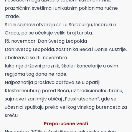
prazničnim svetlima i unikatnim poklonima ručne
izrade.
Slični sajmovi otvaraju se i u Salcburgu, Insbruku i
Gracu, pa se očekuje veliki broj turista.
15. novembar: Dan Svetog Leopolda
Dan Svetog Leopolda, zaštitnika Beča i Donje Austrije,
obeležava se 15. novembra.
Iako nije državni praznik, škole i kancelarije u ovim
regijama tog dana ne rade.
Najpoznatija proslava održava se u opatiji
Klosterneuburg pored Beča, uz tradicionalnu hranu,
sajmove i zanimljiv običaj „Fasslrutschen“, gde se
učesnici spuštaju preko velikog vinskog burenceta za
sreću.
Preporučene vesti
Novembar 2025. u Austriji spaja zakonske novine,