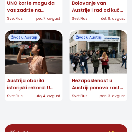
UNO karte mogu da
Bolovanje van
vas zadrže na
Austrije i rad od kuće:
aerodromu u Beču:
Nova ÖGK pravila
Svet Plus
pet, 7. avgust
Svet Plus
čet, 6. avgust
Razlog je prilično
koja ljudi u dijaspori
neobičan
moraju znati
Život u Austriji
Život u Austriji
Austrija oborila
Nezaposlenost u
istorijski rekord: U
Austriji ponovo raste:
Beču izmeren 41
Više od 364.000 ljudi
Svet Plus
uto, 4. avgust
Svet Plus
pon, 3. avgust
stepen, na snazi
prijavljeno AMS-u
crveni alarm