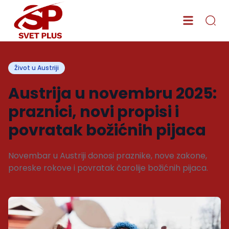
Život u Austriji
Austrija u novembru 2025:
praznici, novi propisi i
povratak božićnih pijaca
Novembar u Austriji donosi praznike, nove zakone,
poreske rokove i povratak čarolije božićnih pijaca.