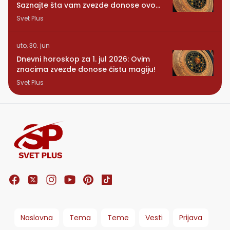
Saznajte šta vam zvezde donose ovog
ponedeljka
Svet Plus
uto, 30. jun
Dnevni horoskop za 1. jul 2026: Ovim
znacima zvezde donose čistu magiju!
Svet Plus
Naslovna
Tema
Teme
Vesti
Prijava