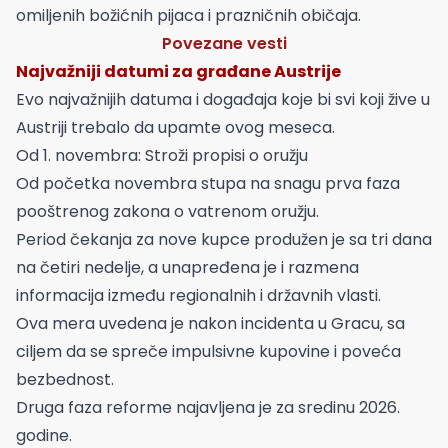
omiljenih božićnih pijaca i prazničnih običaja.
Povezane vesti
Najvažniji datumi za građane Austrije
Evo najvažnijih datuma i događaja koje bi svi koji žive u
Austriji trebalo da upamte ovog meseca.
Od 1. novembra: Stroži propisi o oružju
Od početka novembra stupa na snagu prva faza
pooštrenog zakona o vatrenom oružju.
Period čekanja za nove kupce produžen je sa tri dana
na četiri nedelje, a unapređena je i razmena
informacija između regionalnih i državnih vlasti.
Ova mera uvedena je nakon incidenta u Gracu, sa
ciljem da se spreče impulsivne kupovine i poveća
bezbednost.
Druga faza reforme najavljena je za sredinu 2026.
godine.