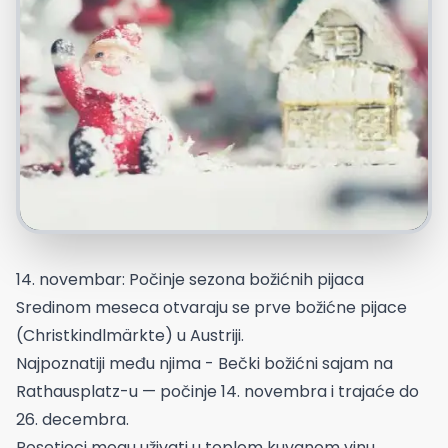
14. novembar: Počinje sezona božićnih pijaca
Sredinom meseca otvaraju se prve božićne pijace
(Christkindlmärkte) u Austriji.
Najpoznatiji među njima - Bečki božićni sajam na
Rathausplatz-u — počinje 14. novembra i trajaće do
26. decembra.
Posetioci mogu uživati u toplom kuvanom vinu,