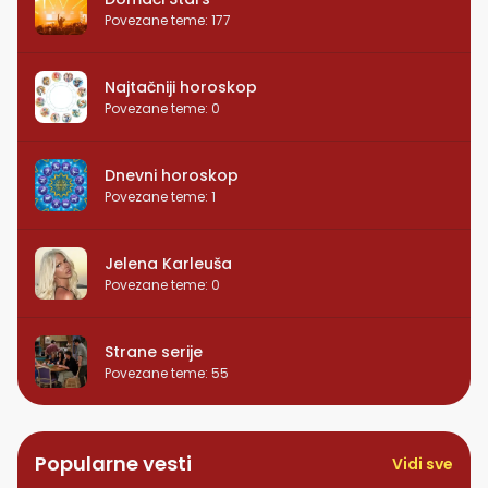
Povezane teme
:
177
Najtačniji horoskop
Povezane teme
:
0
Dnevni horoskop
Povezane teme
:
1
Jelena Karleuša
Povezane teme
:
0
Strane serije
Povezane teme
:
55
Popularne vesti
Vidi sve