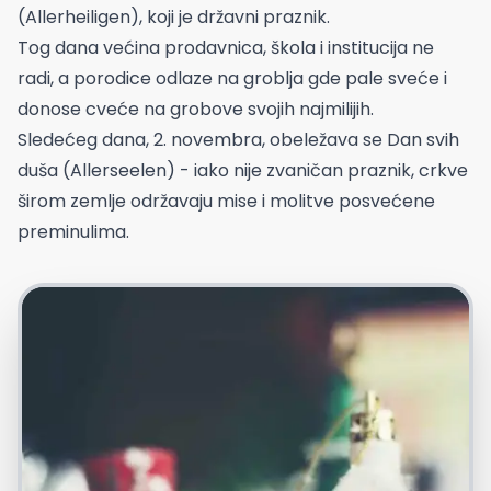
(Allerheiligen), koji je državni praznik.
Tog dana većina prodavnica, škola i institucija ne
radi, a porodice odlaze na groblja gde pale sveće i
donose cveće na grobove svojih najmilijih.
Sledećeg dana, 2. novembra, obeležava se Dan svih
duša (Allerseelen) - iako nije zvaničan praznik, crkve
širom zemlje održavaju mise i molitve posvećene
preminulima.
Foto: Freepik.com