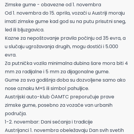
Zimske gume - obavezne od 1. novembra
Od 1. novembra do 15. aprila, vozači u Austriji moraju
imati zimske gume kad god su na putu prisutni sneg,
led ili bljuzgavica.
Kazne za nepoštovanje pravila počinju od 35 evra, a
u slučaju ugrožavanja drugih, mogu dostići i 5.000
evra.
Za putnička vozila minimalna dubina šare mora biti 4
mm za radijalne i 5 mm za dijagonalne gume.
Gume za sva godišnja doba su dozvoljene samo ako
nose oznaku M+S ili simbol pahuljice.
Austrijski auto-klub ÖAMTC preporučuje prave
zimske gume, posebno za vozače van urbanih
područja.
1-2. novembar: Dani sećanja i tradicije
Austrijanci 1. novembra obeležavaju Dan svih svetih