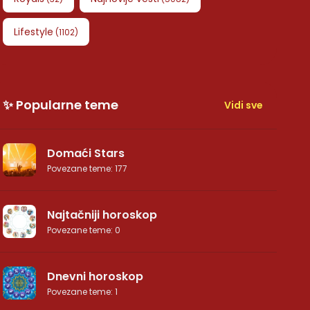
Lifestyle
(
1102
)
✨ Popularne teme
Vidi sve
Domaći Stars
Povezane teme
:
177
Najtačniji horoskop
Povezane teme
:
0
Dnevni horoskop
Povezane teme
:
1