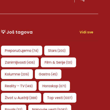
💡 Još tagova
Vidi sve
Preporučujemo
Stars
(
74
)
(
200
)
Zanimljivosti
Film & Serije
(
436
)
(
131
)
Kolumne
Gastro
(
209
)
(
45
)
Reality - TV
Horoskop
(
149
)
(
671
)
Život u Austriji
Top vesti
(
388
)
(
1037
)
Royals
Najnovije vesti
(
32
)
(
5082
)