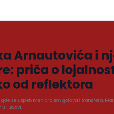
a Arnautovića i n
: priča o lojalnosti
ko od reflektora
 gde se uspeh meri brojem golova i transfera, Ma
 u ljubavi.