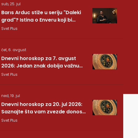
sub, 25. jul
Barıs Arduc stiže u seriju "Daleki
grad"? Istina o Enveru koji bi
mogao da promeni sve
Svet Plus
čet, 6. avgust
Dnevni horoskop za 7. avgust
2026: Jedan znak dobija važnu
vest, drugom se vraća osoba iz
Svet Plus
prošlosti
ned, 19. jul
Dnevni horoskop za 20. jul 2026:
Saznajte šta vam zvezde donose
ovog ponedeljka
Svet Plus