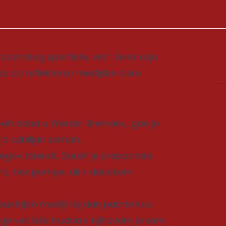
oznatog sportiste, već i žena koja
ko od reflektora i medijske buke.
 vesti
ovih dana u Werder Bremenu, gde je
ja ozbiljan zamah.
egov talenat, Sarah je prepoznala
tiho, bez pompe, ali s dubokom
austrijski mediji taj dan pamte kao
 je već bila trudna s njihovom prvom