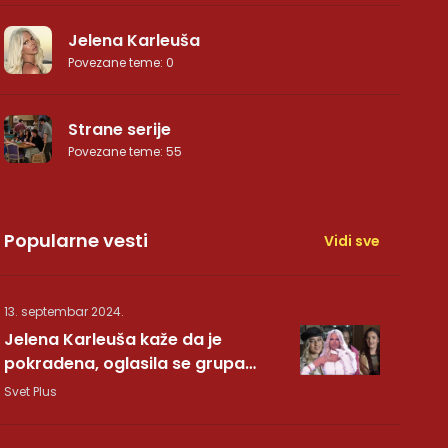
Jelena Karleuša
Povezane teme
:
0
Strane serije
Povezane teme
:
55
Popularne vesti
Vidi sve
13. septembar 2024.
Jelena Karleuša kaže da je
pokradena, oglasila se grupa
Hurricane: Pesma RUNDE je naša!
Svet Plus