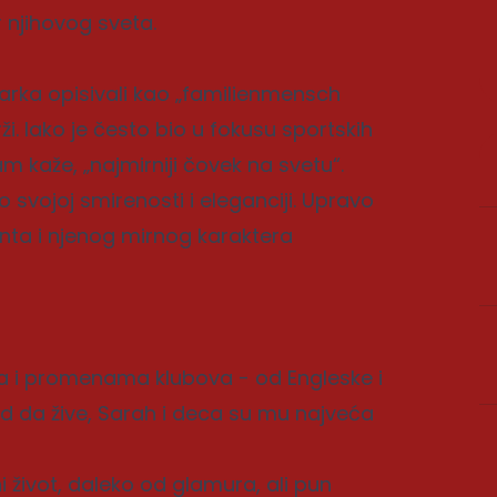
 njihovog sveta.
 Marka opisivali kao „familienmensch
. Iako je često bio u fokusu sportskih
m kaže, „najmirniji čovek na svetu“.
o svojoj smirenosti i eleganciji. Upravo
ta i njenog mirnog karaktera
ma i promenama klubova - od Engleske i
god da žive, Sarah i deca su mu najveća
 život, daleko od glamura, ali pun