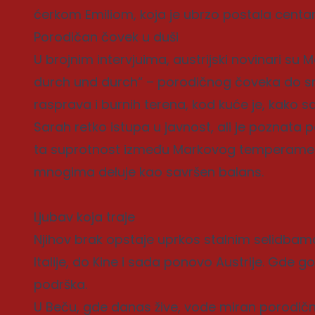
ćerkom Emiliom, koja je ubrzo postala centar
Porodičan čovek u duši
U brojnim intervjuima, austrijski novinari su
durch und durch“ – porodičnog čoveka do srži
rasprava i burnih terena, kod kuće je, kako sa
Sarah retko istupa u javnost, ali je poznata p
ta suprotnost između Markovog temperamen
mnogima deluje kao savršen balans.
Ljubav koja traje
Njihov brak opstaje uprkos stalnim selidba
Italije, do Kine i sada ponovo Austrije. Gde 
podrška.
U Beču, gde danas žive, vode miran porodični