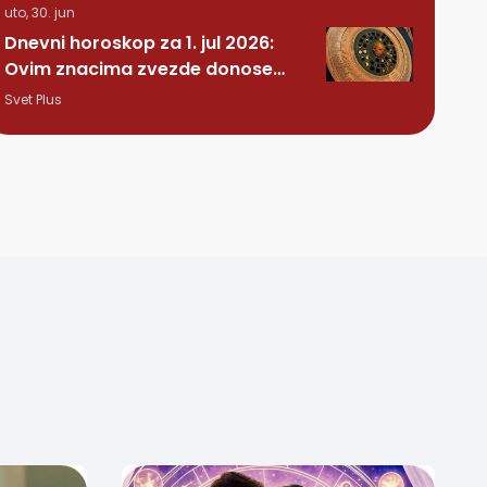
uto, 30. jun
Dnevni horoskop za 1. jul 2026:
Ovim znacima zvezde donose
čistu magiju!
Svet Plus