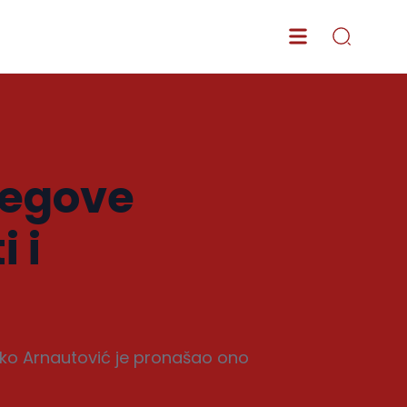
jegove
 i
rko Arnautović je pronašao ono