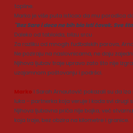
topline.
Marko je više puta isticao da mu porodica d
"Bez Sare i dece ne bih bio isti čovek. Sve št
Daleko od tabloida, blizu srcu
Za razliku od mnogih fudbalskih parova, Arnau
Ne poziraju na naslovnicama, ne daju zajedničk
Njihova ljubav traje upravo zato što nije izg
uzajamnom poštovanju i podršci.
Marko
i Sarah Arnautović pokazali su da iza
luka – partnerka koja veruje i kada svi drugi 
Njihova ljubavna priča nije bajka, već stvarna 
koja traje, bez obzira na kilometre i granice.