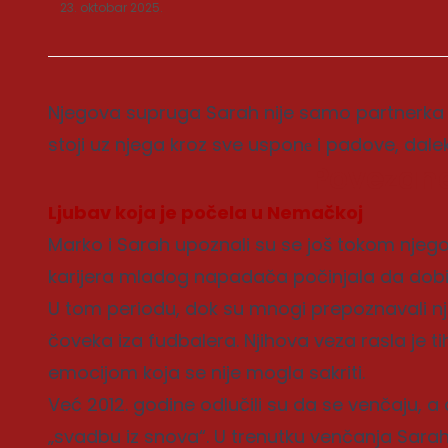
23. oktobar 2025.
Njegova supruga Sarah nije samo partnerka p
stoji uz njega kroz sve usponе i padove, dale
Povezane
Ljubav koja je počela u Nemačkoj
Marko i Sarah upoznali su se još tokom njeg
karijera mladog napadača počinjala da dobi
U tom periodu, dok su mnogi prepoznavali nj
čoveka iza fudbalera. Njihova veza rasla je 
emocijom koja se nije mogla sakriti.
Već 2012. godine odlučili su da se venčaju, a 
„svadbu iz snova“. U trenutku venčanja Sarah