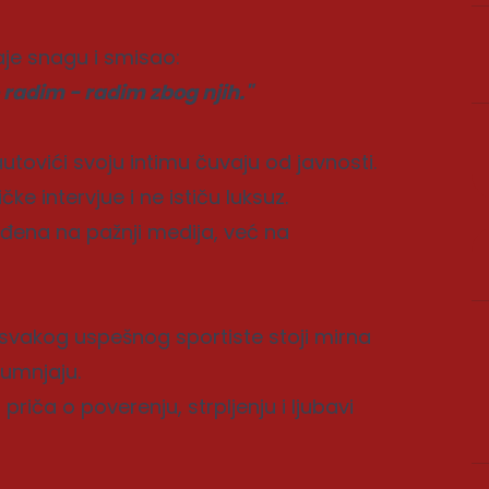
aje snagu i smisao:
o radim - radim zbog njih."
tovići svoju intimu čuvaju od javnosti.
e intervjue i ne ističu luksuz.
rađena na pažnji medija, već na
 svakog uspešnog sportiste stoji mirna
sumnjaju.
priča o poverenju, strpljenju i ljubavi