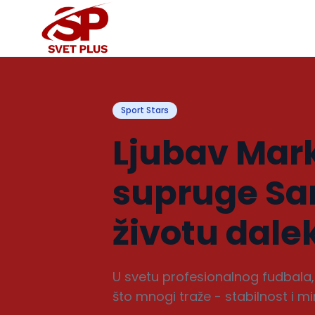
Sport Stars
Ljubav Mark
supruge Sare
životu dale
U svetu profesionalnog fudbala,
što mnogi traže - stabilnost i mir