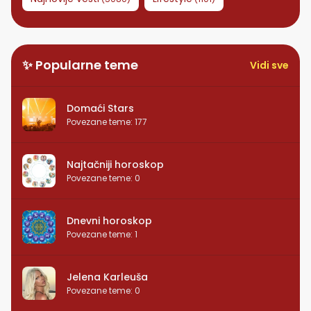
✨ Popularne teme
Vidi sve
Domaći Stars
Povezane teme
:
177
Najtačniji horoskop
Povezane teme
:
0
Dnevni horoskop
Povezane teme
:
1
Jelena Karleuša
Povezane teme
:
0