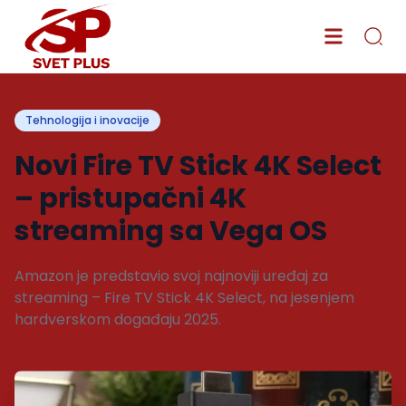
Tehnologija i inovacije
Novi Fire TV Stick 4K Select
– pristupačni 4K
streaming sa Vega OS
Amazon je predstavio svoj najnoviji uređaj za
streaming – Fire TV Stick 4K Select, na jesenjem
hardverskom događaju 2025.