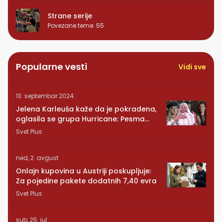
Strane serije
Povezane teme
:
55
Popularne vesti
Vidi sve
13. septembar 2024.
Jelena Karleuša kaže da je pokradena,
oglasila se grupa Hurricane: Pesma
RUNDE je naša!
Svet Plus
ned, 2. avgust
Onlajn kupovina u Austriji poskupljuje:
Za pojedine pakete dodatnih 7,40 evra
Svet Plus
sub, 25. jul