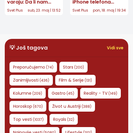
varaju: Da li nam
iPhone telefona
telefon prisluškuje
obustavljena zbog
Svet Plus
sub, 23. maj | 13:52
Svet Plus
pon, 18. maj | 19:34
misli ili je u pitanju
velike mane
nešto mnogo jezivije?
💡 Još tagova
Vidi sve
Preporučujemo
Stars
(
74
)
(
200
)
Zanimljivosti
Film & Serije
(
436
)
(
131
)
Kolumne
Gastro
Reality - TV
(
209
)
(
45
)
(
149
)
Horoskop
Život u Austriji
(
670
)
(
388
)
Top vesti
Royals
(
1037
)
(
32
)
Najnovije vesti
Lifestyle
(
5080
)
(
1101
)