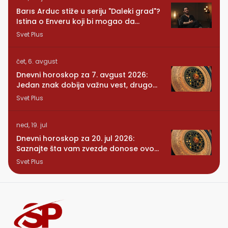
Barıs Arduc stiže u seriju "Daleki grad"?
Istina o Enveru koji bi mogao da
promeni sve
Svet Plus
čet, 6. avgust
Dnevni horoskop za 7. avgust 2026:
Jedan znak dobija važnu vest, drugom
se vraća osoba iz prošlosti
Svet Plus
ned, 19. jul
Dnevni horoskop za 20. jul 2026:
Saznajte šta vam zvezde donose ovog
ponedeljka
Svet Plus