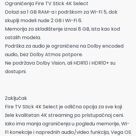
Ograničenja Fire TV Stick 4K Select
Dolazi sa 1 GB RAM-a i podrškom za Wi-Fi 5, dok
skuplji modeli nude 2 GB i Wi-Fi 6.
Memorija za skladištenje iznosi 8 GB, ista kao kod
ostalih modela.
Podrška za audio je ograničena na Dolby encoded
audio, bez Dolby Atmos potpore.
Ne podržava Dolby Vision, ali HDR10 i HDR10+ su
dostupni.
Zaključak
Fire TV Stick 4K Select je odlična opcija za sve koji
žele kvalitetan 4K streaming po pristupačnoj ceni.
Iako ima manja ograničenja u pogledu memorije, Wi-
Fi konekcije i naprednih audio/video funkcija, Vega OS