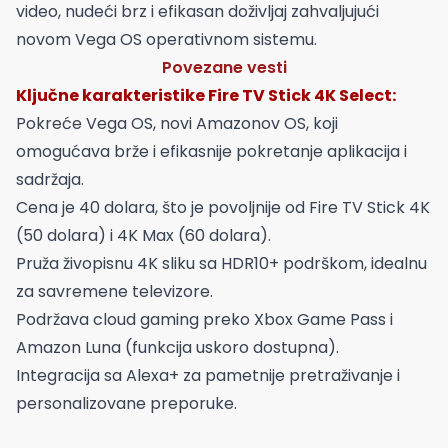
video, nudeći brz i efikasan doživljaj zahvaljujući
novom Vega OS operativnom sistemu.
Povezane vesti
Ključne karakteristike Fire TV Stick 4K Select:
Pokreće Vega OS, novi Amazonov OS, koji
omogućava brže i efikasnije pokretanje aplikacija i
sadržaja.
Cena je 40 dolara, što je povoljnije od Fire TV Stick 4K
(50 dolara) i 4K Max (60 dolara).
Pruža živopisnu 4K sliku sa HDR10+ podrškom, idealnu
za savremene televizore.
Podržava cloud gaming preko Xbox Game Pass i
Amazon Luna (funkcija uskoro dostupna).
Integracija sa Alexa+ za pametnije pretraživanje i
personalizovane preporuke.