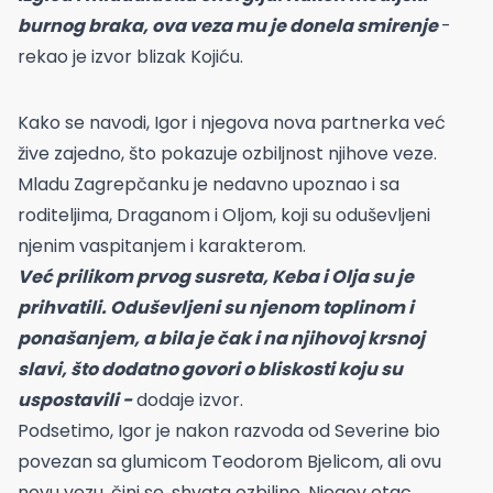
burnog braka, ova veza mu je donela smirenje
-
rekao je izvor blizak Kojiću.
Kako se navodi, Igor i njegova nova partnerka već
žive zajedno, što pokazuje ozbiljnost njihove veze.
Mladu Zagrepčanku je nedavno upoznao i sa
roditeljima, Draganom i Oljom, koji su oduševljeni
njenim vaspitanjem i karakterom.
Već prilikom prvog susreta, Keba i Olja su je
prihvatili. Oduševljeni su njenom toplinom i
ponašanjem, a bila je čak i na njihovoj krsnoj
slavi, što dodatno govori o bliskosti koju su
uspostavili -
dodaje izvor.
Podsetimo, Igor je nakon razvoda od Severine bio
povezan sa glumicom Teodorom Bjelicom, ali ovu
novu vezu, čini se, shvata ozbiljno. Njegov otac,