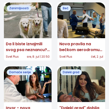
Zanimljivosti
Beč
Da li biste iznajmili
Nova pravila na
svog psa neznancu?
bečkom aerodromu
Kontroverzna
od petka 3. jula: jedna
Svet Plus
sre, 8. jul | 20:50
Svet Plus
čet, 2. jul
aplikacija šokirala
promena će
ljubitelje životinja
obradovati gotovo
Domaće serije
Daleki grad
sve putnike
Izvor - nova
"Daleki grad" dobija