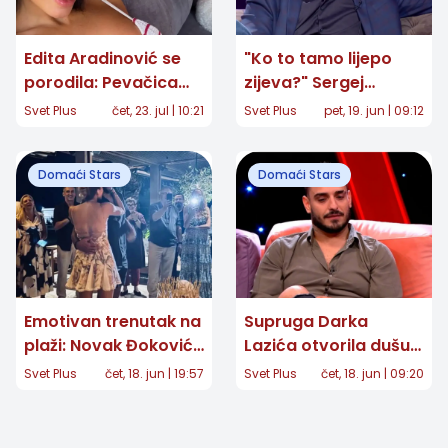
Edita Aradinović se
"Ko to tamo lijepo
porodila: Pevačica
zijeva?" Sergej
objavila prvu
Ćetković posle 40
Svet Plus
čet, 23. jul | 10:21
Svet Plus
pet, 19. jun | 09:12
fotografiju ćerke
godina otkrio snimak
koji je mnoge
Domaći Stars
Domaći Stars
raznežio
Emotivan trenutak na
Supruga Darka
plaži: Novak Đoković
Lazića otvorila dušu:
iznenadio Jelenu
"Nikada se nećemo
Svet Plus
čet, 18. jun | 19:57
Svet Plus
čet, 18. jun | 09:20
porukom na nebu za
oporaviti, ostaje
40. rođendan
ožiljak za ceo život"