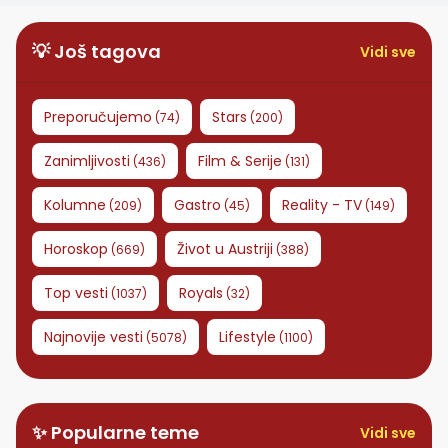
💡 Još tagova
Vidi sve
Preporučujemo
Stars
(
74
)
(
200
)
Zanimljivosti
Film & Serije
(
436
)
(
131
)
Kolumne
Gastro
Reality - TV
(
209
)
(
45
)
(
149
)
Horoskop
Život u Austriji
(
669
)
(
388
)
Top vesti
Royals
(
1037
)
(
32
)
Najnovije vesti
Lifestyle
(
5078
)
(
1100
)
✨ Popularne teme
Vidi sve