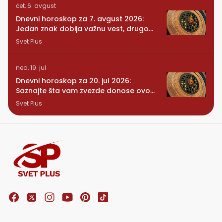
čet, 6. avgust
Dnevni horoskop za 7. avgust 2026:
Jedan znak dobija važnu vest, drugom
se vraća osoba iz prošlosti
Svet Plus
ned, 19. jul
Dnevni horoskop za 20. jul 2026:
Saznajte šta vam zvezde donose ovog
ponedeljka
Svet Plus