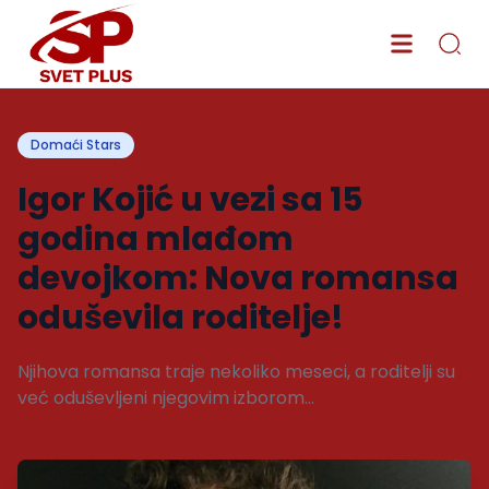
Domaći Stars
Igor Kojić u vezi sa 15
godina mlađom
devojkom: Nova romansa
oduševila roditelje!
Njihova romansa traje nekoliko meseci, a roditelji su
već oduševljeni njegovim izborom...