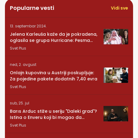
Popularne vesti
Vidi sve
13. septembar 2024.
Jelena Karleuša kaže da je pokradena,
oglasila se grupa Hurricane: Pesma
RUNDE je naša!
Svet Plus
ned, 2. avgust
Onlajn kupovina u Austriji poskupljuje:
Za pojedine pakete dodatnih 7,40 evra
Svet Plus
sub, 25. jul
Barıs Arduc stiže u seriju "Daleki grad"?
Istina o Enveru koji bi mogao da
promeni sve
Svet Plus