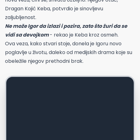
Dragan Kojić Keba, potvrdio je sinovljevu
zaljubljenost.
Ne može Igor da izlazi i pozira, zato što žuri da se
vidi sa devojkom
- rekao je Keba kroz osmeh.
Ova veza, kako stvari stoje, donela je Igoru novo
poglavlje u životu, daleko od medijskih drama koje su
obeležile njegov prethodni brak.