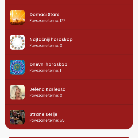
Domaći Stars
Povezane teme
:
177
Najtačniji horoskop
Povezane teme
:
0
Dnevni horoskop
Povezane teme
:
1
Jelena Karleuša
Povezane teme
:
0
Strane serije
Povezane teme
:
55