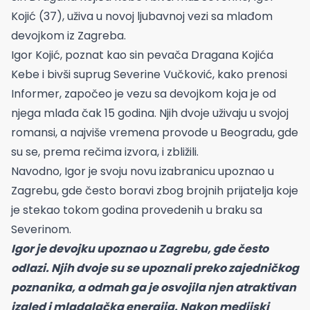
Kojić (37), uživa u novoj ljubavnoj vezi sa mlađom
devojkom iz Zagreba.
Igor Kojić, poznat kao sin pevača Dragana Kojića
Kebe i bivši suprug Severine Vučković, kako prenosi
Informer, započeo je vezu sa devojkom koja je od
njega mlađa čak 15 godina. Njih dvoje uživaju u svojoj
romansi, a najviše vremena provode u Beogradu, gde
su se, prema rečima izvora, i zbližili.
Navodno, Igor je svoju novu izabranicu upoznao u
Zagrebu, gde često boravi zbog brojnih prijatelja koje
je stekao tokom godina provedenih u braku sa
Severinom.
Igor je devojku upoznao u Zagrebu, gde često
odlazi. Njih dvoje su se upoznali preko zajedničkog
poznanika, a odmah ga je osvojila njen atraktivan
izgled i mladalačka energija. Nakon medijski