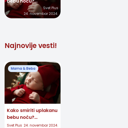
bebu noću?
Proverena metoda
Svet Plus
24. novembar 2024.
uspavljivanja za 13
minuta!
Najnovije vesti!
Mama & Beba
Kako smiriti uplakanu
bebu noću?
Proverena metoda
Svet Plus
24. novembar 2024.