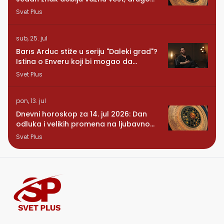
se vraća osoba iz prošlosti
Svet Plus
sub, 25. jul
Barıs Arduc stiže u seriju "Daleki grad"?
Istina o Enveru koji bi mogao da
promeni sve
Svet Plus
pon, 13. jul
Dnevni horoskop za 14. jul 2026: Dan
odluka i velikih promena na ljubavnom
planu
Svet Plus