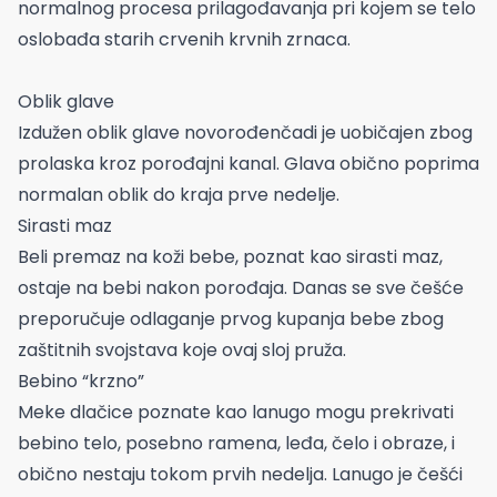
normalnog procesa prilagođavanja pri kojem se telo
oslobađa starih crvenih krvnih zrnaca.
Oblik glave
Izdužen oblik glave novorođenčadi je uobičajen zbog
prolaska kroz porođajni kanal. Glava obično poprima
normalan oblik do kraja prve nedelje.
Sirasti maz
Beli premaz na koži bebe, poznat kao sirasti maz,
ostaje na bebi nakon porođaja. Danas se sve češće
preporučuje odlaganje prvog kupanja bebe zbog
zaštitnih svojstava koje ovaj sloj pruža.
Bebino “krzno”
Meke dlačice poznate kao lanugo mogu prekrivati
bebino telo, posebno ramena, leđa, čelo i obraze, i
obično nestaju tokom prvih nedelja. Lanugo je češći