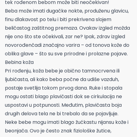
tek rođenom bebom može biti neočekivan!
Beba može imati dugačke nokte, produženu glavicu,
finu dlakavost po telu i biti prekrivena slojem
beličastog zaštitnog premaza. Ovakav izgled možda
nije ono što ste očekivali, zar ne? Ipak, zdrav izgled
novorođenčadi značajno varira – od tonova kože do
oblika glave – što su sve prirodne i prolazne pojave.
Bebina koža
Pri rođenju, koža bebe je obično tamnocrvena ili
ljubičasta, ali kako beba počne da udiše vazduh,
postaje svetlija tokom prvog dana. Ruke i stopala
mogu ostati blago plavičasti dok se cirkulacija ne
uspostavi u potpunosti. Međutim, plavičasta boja
drugih delova tela ne bi trebalo da se pojavljuje.
Neke bebe mogu imati blago žućkastu nijansu kože i
beonjača. Ovo je često znak fiziološke žutice,