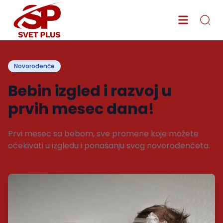
Novorođenče
Bebin izgled i razvoj u
prvih mesec dana!
Prvi mesec sa bebom, sve promene koje možete
očekivati u izgledu i ponašanju svog novorođenčeta.