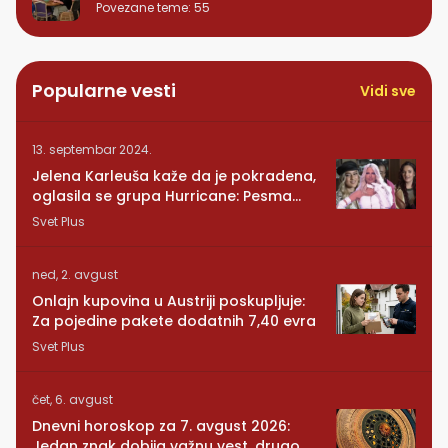
Povezane teme
:
55
Popularne vesti
Vidi sve
13. septembar 2024.
Jelena Karleuša kaže da je pokradena,
oglasila se grupa Hurricane: Pesma
RUNDE je naša!
Svet Plus
ned, 2. avgust
Onlajn kupovina u Austriji poskupljuje:
Za pojedine pakete dodatnih 7,40 evra
Svet Plus
čet, 6. avgust
Dnevni horoskop za 7. avgust 2026:
Jedan znak dobija važnu vest, drugom