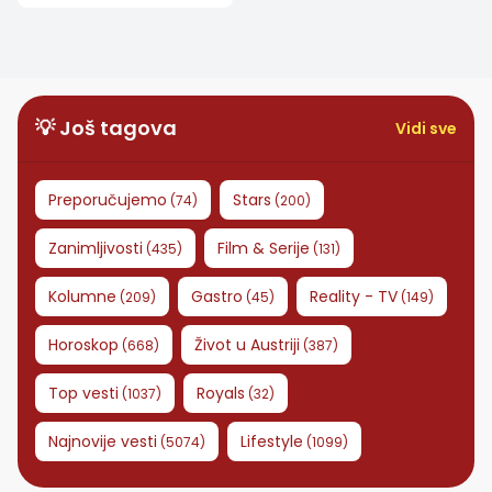
uspavljivanja za 13
minuta!
💡 Još tagova
Vidi sve
Preporučujemo
Stars
(
74
)
(
200
)
Zanimljivosti
Film & Serije
(
435
)
(
131
)
Kolumne
Gastro
Reality - TV
(
209
)
(
45
)
(
149
)
Horoskop
Život u Austriji
(
668
)
(
387
)
Top vesti
Royals
(
1037
)
(
32
)
Najnovije vesti
Lifestyle
(
5074
)
(
1099
)