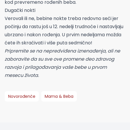
kod prevremeno rođenih beba.
Dugački nokti
Verovali ili ne, bebine nokte treba redovno seći jer
počinju da rastu još u 12. nedelji trudnoće i nastavljaju
ubrzano i nakon rođenja. U prvim nedeljama možda
ćete ih skraćivati i više puta sedmično!
Pripremite se na nepredviđena iznenađenja, ali ne
zaboravite da su sve ove promene deo zdravog
razvoja i prilagođavanja vaše bebe u prvom
mesecu života.
Novorođenče
Mama & Beba