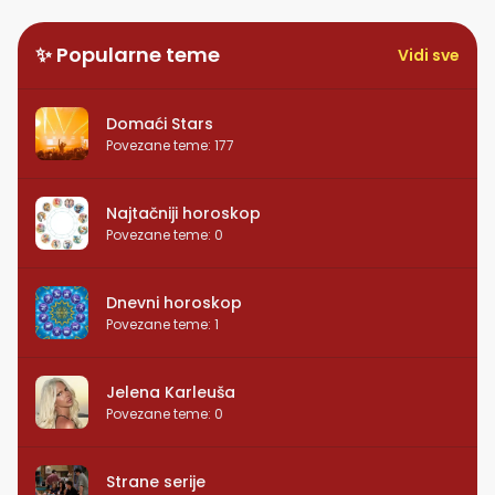
✨ Popularne teme
Vidi sve
Domaći Stars
Povezane teme
:
177
Najtačniji horoskop
Povezane teme
:
0
Dnevni horoskop
Povezane teme
:
1
Jelena Karleuša
Povezane teme
:
0
Strane serije