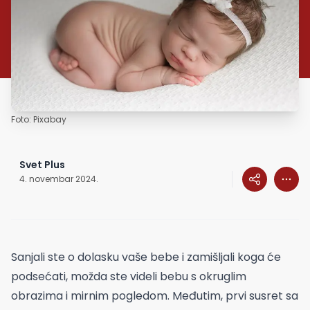
Foto: Pixabay
Svet Plus
4. novembar 2024.
Sanjali ste o dolasku vaše bebe i zamišljali koga će
podsećati, možda ste videli bebu s okruglim
obrazima i mirnim pogledom. Međutim, prvi susret sa