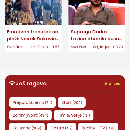
Emotivan trenutak na
Supruga Darka
plaži: Novak Đoković
Lazića otvorila dušu:
iznenadio Jelenu
"Nikada se nećemo
Svet Plus
čet, 18. jun | 19:57
Svet Plus
čet, 18. jun | 09:20
porukom na nebu za
oporaviti, ostaje
40. rođendan
ožiljak za ceo život"
💡 Još tagova
Vidi sve
Preporučujemo
Stars
(
74
)
(
200
)
Zanimljivosti
Film & Serije
(
434
)
(
131
)
Kolumne
Gastro
Reality - TV
(
209
)
(
45
)
(
149
)