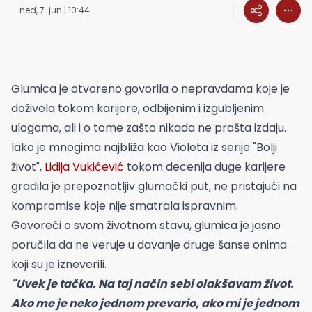
ned, 7. jun | 10:44
Glumica je otvoreno govorila o nepravdama koje je
doživela tokom karijere, odbijenim i izgubljenim
ulogama, ali i o tome zašto nikada ne prašta izdaju.
Iako je mnogima najbliža kao Violeta iz serije "Bolji
život",
Lidija Vukićević
tokom decenija duge karijere
gradila je prepoznatljiv glumački put, ne pristajući na
kompromise koje nije smatrala ispravnim.
Govoreći o svom životnom stavu, glumica je jasno
poručila da ne veruje u davanje druge šanse onima
koji su je izneverili.
"Uvek je tačka. Na taj način sebi olakšavam život.
Ako me je neko jednom prevario, ako mi je jednom