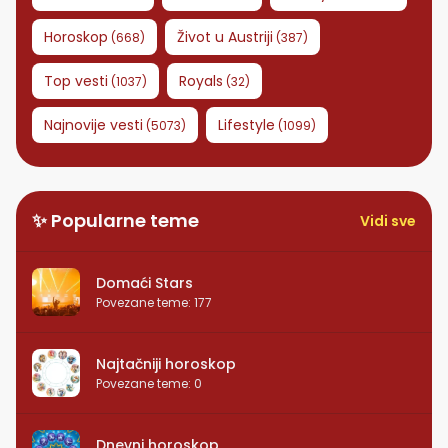
Horoskop
Život u Austriji
(
668
)
(
387
)
Top vesti
Royals
(
1037
)
(
32
)
Najnovije vesti
Lifestyle
(
5073
)
(
1099
)
✨ Popularne teme
Vidi sve
Domaći Stars
Povezane teme
:
177
Najtačniji horoskop
Povezane teme
:
0
Dnevni horoskop