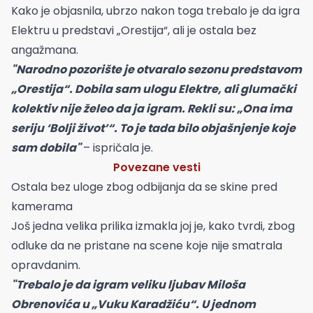
Kako je objasnila, ubrzo nakon toga trebalo je da igra
Elektru u predstavi „Orestija“, ali je ostala bez
angažmana.
"Narodno pozorište je otvaralo sezonu predstavom
„Orestija“. Dobila sam ulogu Elektre, ali glumački
kolektiv nije želeo da ja igram. Rekli su: „Ona ima
seriju ‘Bolji život’“. To je tada bilo objašnjenje koje
sam dobila"
– ispričala je.
Povezane vesti
Ostala bez uloge zbog odbijanja da se skine pred
kamerama
Još jedna velika prilika izmakla joj je, kako tvrdi, zbog
odluke da ne pristane na scene koje nije smatrala
opravdanim.
"Trebalo je da igram veliku ljubav Miloša
Obrenovića u „Vuku Karadžiću“. U jednom