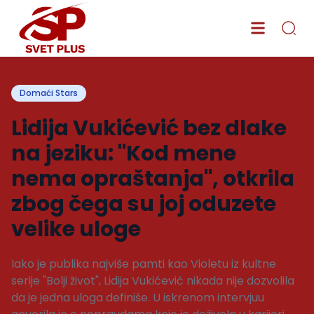
Domaći Stars
Lidija Vukićević bez dlake
na jeziku: "Kod mene
nema opraštanja", otkrila
zbog čega su joj oduzete
velike uloge
Iako je publika najviše pamti kao Violetu iz kultne
serije "Bolji život", Lidija Vukićević nikada nije dozvolila
da je jedna uloga definiše. U iskrenom intervjuu