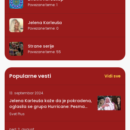
Povezane teme
:
1
Jelena Karleuša
Povezane teme
:
0
Strane serije
Povezane teme
:
55
Popularne vesti
Vidi sve
13. septembar 2024.
Jelena Karleuša kaže da je pokradena,
oglasila se grupa Hurricane: Pesma
RUNDE je naša!
Svet Plus
ned, 2. avgust