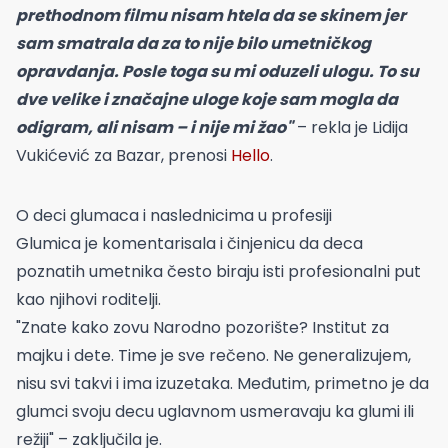
prethodnom filmu nisam htela da se skinem jer
sam smatrala da za to nije bilo umetničkog
opravdanja. Posle toga su mi oduzeli ulogu. To su
dve velike i značajne uloge koje sam mogla da
odigram, ali nisam – i nije mi žao"
– rekla je Lidija
Vukićević za Bazar, prenosi
Hello
.
O deci glumaca i naslednicima u profesiji
Glumica je komentarisala i činjenicu da deca
poznatih umetnika često biraju isti profesionalni put
kao njihovi roditelji.
"Znate kako zovu Narodno pozorište? Institut za
majku i dete. Time je sve rečeno. Ne generalizujem,
nisu svi takvi i ima izuzetaka. Međutim, primetno je da
glumci svoju decu uglavnom usmeravaju ka glumi ili
režiji" – zaključila je.