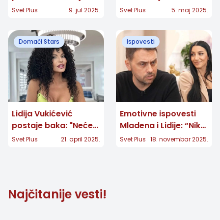
prva reakcija govori
sam postala najjača
Svet Plus
9. jul 2025.
Svet Plus
5. maj 2025.
sve
na mrežama"
Domaći Stars
Ispovesti
Lidija Vukićević
Emotivne ispovesti
postaje baka: "Neće
Mladena i Lidije: “Niko
me zvati baba!
ne zna koliko je
Svet Plus
21. april 2025.
Svet Plus
18. novembar 2025.
dragocen život dok
ga ne dobiješ opet”
Najčitanije vesti!