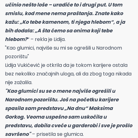
učinio nešto loše – uradiće to i drugi put. U tom
smislu, kod mene nema praštanja. Znate kako
kažu: „Ko tebe kamenom, ti njega hlebom“, a ja
bih dodala: „A šta ćemo sa onima koji tebe
hlebom?
“ – rekla je Lidija.
"Kao glumici, najviše su mi se ogrešili u Narodnom
pozorištu"
Lidija Vukićević je otkrila da je tokom karijere ostala
bez nekoliko značajnih uloga, ali da zbog toga nikada
nije zažalila.
"Kao glumici su se o mene najviše ogrešili u
Narodnom pozorištu. Još na početku karijere
spasila sam predstavu „Na dnu“ Maksima
Gorkog. Veoma uspešno sam uskočila u
predstavu, dobila cveće u garderobi i sve je prošlo
savršeno"
– prisetila se glumica.