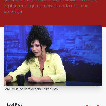
govorila je o nepravdama koje je doživela u karijeri,
izgubljenim ulogama i stavu da za izdaju nema
oproštaja.
Foto: Youtube printscreen/Balkan info
Svet Plus