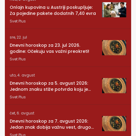
Onlajn kupovina u Austriji poskupljuje:
Za pojedine pakete dodatnih 7,40 evra
Svet Plus
sre, 22. jul
Dnevni horoskop za 23. jul 2026.
godine: Očekuju vas važni preokreti!
Svet Plus
uto, 4. avgust
Dnevni horoskop za 5. avgust 2026:
Jednom znaku stiže potvrda koju je
dugo čekao
Svet Plus
čet, 6. avgust
Dnevni horoskop za 7. avgust 2026:
Jedan znak dobija važnu vest, drugom
se vraća osoba iz prošlosti
Svet Plus