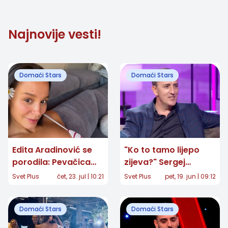
Najnovije vesti!
Domaći Stars
Domaći Stars
Edita Aradinović se
"Ko to tamo lijepo
porodila: Pevačica
zijeva?" Sergej
objavila prvu
Ćetković posle 40
Svet Plus
čet, 23. jul | 10:21
Svet Plus
pet, 19. jun | 09:12
fotografiju ćerke
godina otkrio snimak
koji je mnoge
Domaći Stars
Domaći Stars
raznežio