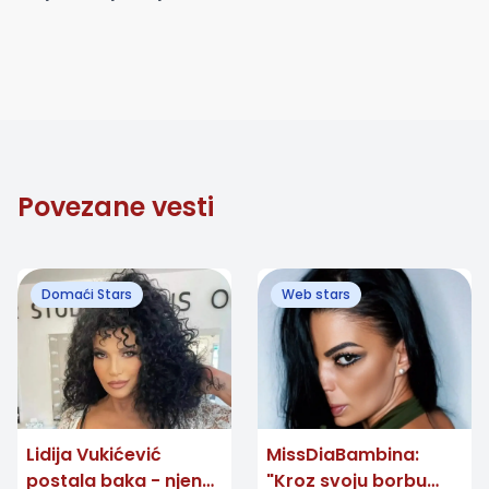
Povezane vesti
Domaći Stars
Web stars
Lidija Vukićević
MissDiaBambina:
postala baka - njena
"Kroz svoju borbu