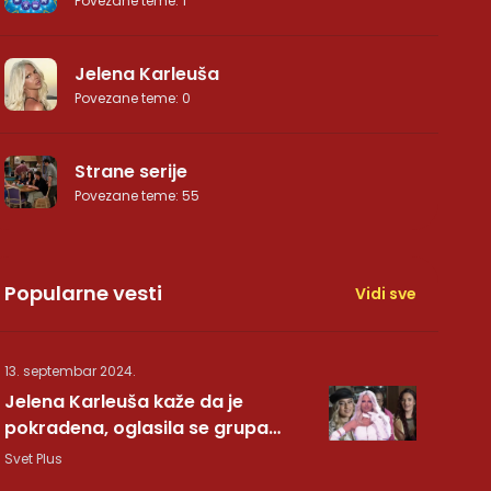
Povezane teme
:
1
Jelena Karleuša
Povezane teme
:
0
Strane serije
Povezane teme
:
55
Popularne vesti
Vidi sve
13. septembar 2024.
Jelena Karleuša kaže da je
pokradena, oglasila se grupa
Hurricane: Pesma RUNDE je naša!
Svet Plus