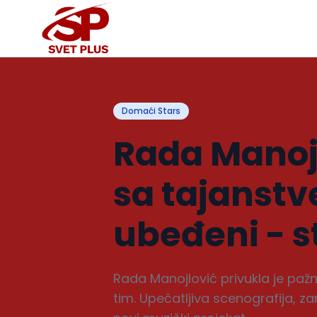
Domaći Stars
Rada Manoj
sa tajanstv
ubeđeni - s
Rada Manojlović privukla je paž
tim. Upečatljiva scenografija, z