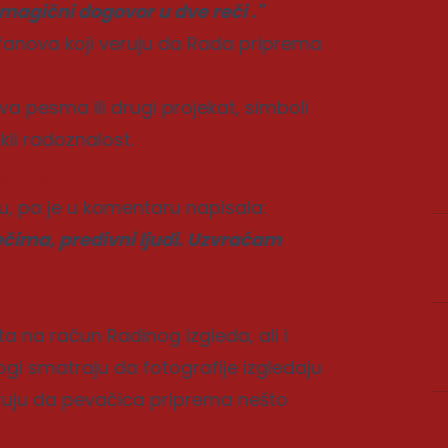
agični dogovor u dve reči ."
anova koji veruju da Rada priprema
nova pesma ili drugi projekat, simboli
li radoznalost.
 vesti
, pa je u komentaru napisala:
čima, predivni ljudi. Uzvraćam
 na račun Radinog izgleda, ali i
ogi smatraju da fotografije izgledaju
ruju da pevačica priprema nešto