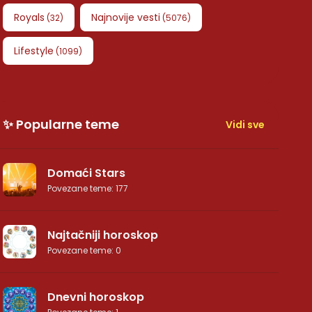
Royals
Najnovije vesti
(
32
)
(
5076
)
Lifestyle
(
1099
)
✨ Popularne teme
Vidi sve
Domaći Stars
Povezane teme
:
177
Najtačniji horoskop
Povezane teme
:
0
Dnevni horoskop