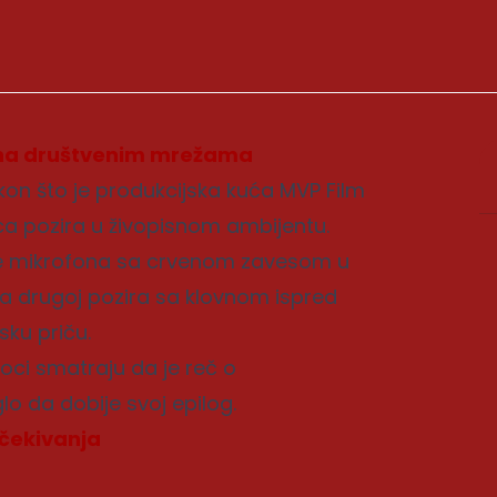
 na društvenim mrežama
kon što je produkcijska kuća MVP Film
ica pozira u živopisnom ambijentu.
tage mikrofona sa crvenom zavesom u
 na drugoj pozira sa klovnom ispred
sku priču.
ioci smatraju da je reč o
o da dobije svoj epilog.
čekivanja