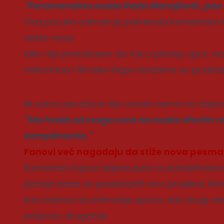
"Fenomenalna osoba Rada Manojlović, pao m
Ova poruka odmah je pokrenula komentare f
nešto novo.
Iako nije precizirano da li je u pitanju spot, 
mikrofona i filmske klape dodatno su podstak
Povezane
Ni sama pevačica nije ostala nema na objavu
"Ma hvala od svega srca na ovako divnim re
komplimente."
Fanovi već nagađaju da stiže nova pesma
Komentari ispod objave puni su komplimenata
pitanja kada će predstaviti novi projekat. Mn
kao kadrovi sa snimanja spota, dok drugi ve
potpuno drugačije.