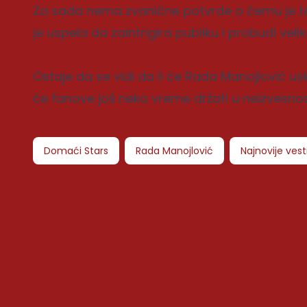
Za sada nema zvanične potvrde o čemu je tač
je uspela da zaintrigira publiku i probudi veli
Ostaje da se vidi da li će Rada Manojlović usko
će fanove još neko vreme držati u neizvesnos
Domaći Stars
Rada Manojlović
Najnovije vest