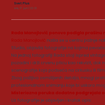
Svet Plus
sre, 17. jun | 20:31
Rada Manojlović ponovo podigla prašinu
Rada Manojlović
našla se u centru pažnje na
Studio, objavila fotografije na kojima pevač
Na jednoj fotografiji Rada stoji ispred vin
pozadini i drži crvenu pticu kao rekvizit, dok
scenografije koja podseća na cirkusku ili film
Zbog pažljivo osmišljenih detalja, mnogi prat
profesionalnom snimanju koje bi uskoro mogl
Misteriozna poruka dodatno podgrejala o
Uz fotografije je objavljen i kratak opis: