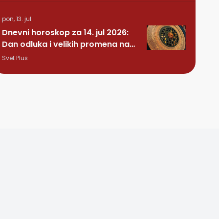
pon, 13. jul
Dnevni horoskop za 14. jul 2026:
Dan odluka i velikih promena na
ljubavnom planu
Svet Plus