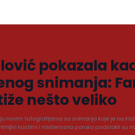
lović pokazala ka
enog snimanja: Fa
tiže nešto veliko
nju novim fotografijama sa snimanja koje je na Ins
animljivi kostimi i misteriozna poruka podstakli s