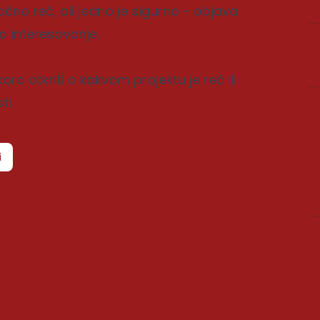
no reč, ali jedno je sigurno - objava
ko interesovanje.
ro otkriti o kakvom projektu je reč ili
ti.
i