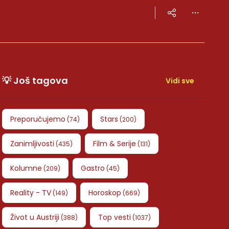
💡 Još tagova
Vidi sve
Preporučujemo
Stars
(
74
)
(
200
)
Zanimljivosti
Film & Serije
(
435
)
(
131
)
Kolumne
Gastro
(
209
)
(
45
)
Reality - TV
Horoskop
(
149
)
(
669
)
Život u Austriji
Top vesti
(
388
)
(
1037
)