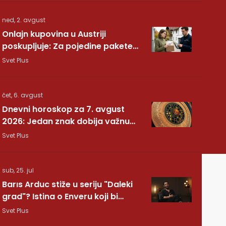
ned, 2. avgust
Onlajn kupovina u Austriji
poskupljuje: Za pojedine pakete
dodatnih 7,40 evra
Svet Plus
čet, 6. avgust
Dnevni horoskop za 7. avgust
2026: Jedan znak dobija važnu
vest, drugom se vraća osoba iz
Svet Plus
prošlosti
sub, 25. jul
Barıs Arduc stiže u seriju "Daleki
grad"? Istina o Enveru koji bi
mogao da promeni sve
Svet Plus