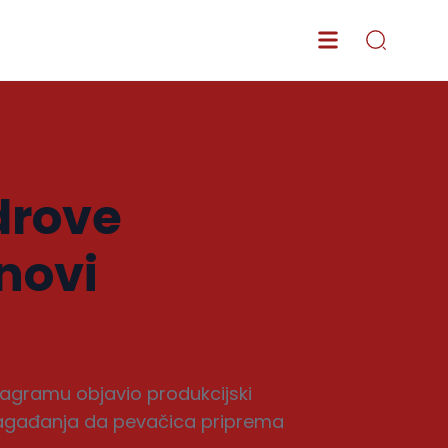
drove
novi
tagramu objavio produkcijski
u nagađanja da pevačica priprema