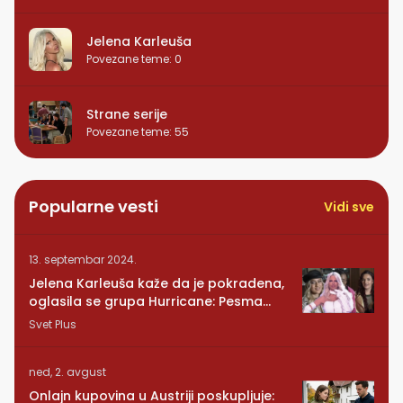
Jelena Karleuša
Povezane teme
:
0
Strane serije
Povezane teme
:
55
Popularne vesti
Vidi sve
13. septembar 2024.
Jelena Karleuša kaže da je pokradena,
oglasila se grupa Hurricane: Pesma
RUNDE je naša!
Svet Plus
ned, 2. avgust
Onlajn kupovina u Austriji poskupljuje: