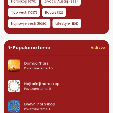
Horoskop
Život u Austriji
(
670
)
(
388
)
Top vesti
Royals
(
1037
)
(
32
)
Najnovije vesti
Lifestyle
(
5080
)
(
1101
)
✨ Popularne teme
Vidi sve
Domaći Stars
Povezane teme
:
177
Najtačniji horoskop
Povezane teme
:
0
Dnevni horoskop
Povezane teme
:
1