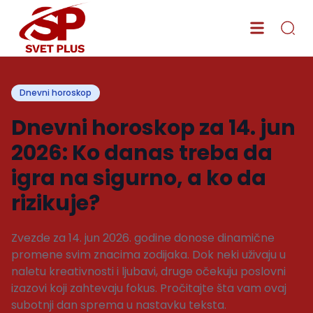
Dnevni horoskop
Dnevni horoskop za 14. jun
2026: Ko danas treba da
igra na sigurno, a ko da
rizikuje?
Zvezde za 14. jun 2026. godine donose dinamične
promene svim znacima zodijaka. Dok neki uživaju u
naletu kreativnosti i ljubavi, druge očekuju poslovni
izazovi koji zahtevaju fokus. Pročitajte šta vam ovaj
subotnji dan sprema u nastavku teksta.