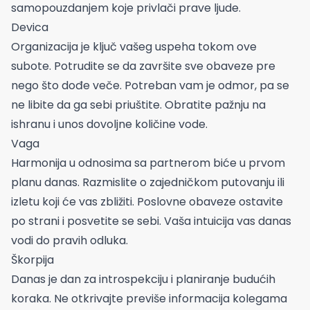
samopouzdanjem koje privlači prave ljude.
Devica
Organizacija je ključ vašeg uspeha tokom ove
subote. Potrudite se da završite sve obaveze pre
nego što dođe veče. Potreban vam je odmor, pa se
ne libite da ga sebi priuštite. Obratite pažnju na
ishranu i unos dovoljne količine vode.
Vaga
Harmonija u odnosima sa partnerom biće u prvom
planu danas. Razmislite o zajedničkom putovanju ili
izletu koji će vas zbližiti. Poslovne obaveze ostavite
po strani i posvetite se sebi. Vaša intuicija vas danas
vodi do pravih odluka.
Škorpija
Danas je dan za introspekciju i planiranje budućih
koraka. Ne otkrivajte previše informacija kolegama