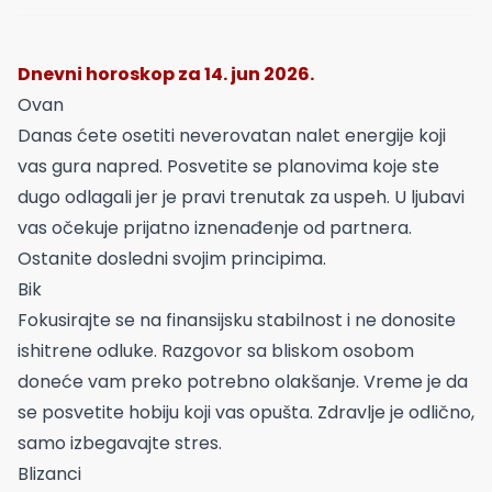
Dnevni horoskop za 14. jun 2026.
Ovan
Danas ćete osetiti neverovatan nalet energije koji
vas gura napred. Posvetite se planovima koje ste
dugo odlagali jer je pravi trenutak za uspeh. U ljubavi
vas očekuje prijatno iznenađenje od partnera.
Ostanite dosledni svojim principima.
Bik
Fokusirajte se na finansijsku stabilnost i ne donosite
ishitrene odluke. Razgovor sa bliskom osobom
doneće vam preko potrebno olakšanje. Vreme je da
se posvetite hobiju koji vas opušta. Zdravlje je odlično,
samo izbegavajte stres.
Blizanci