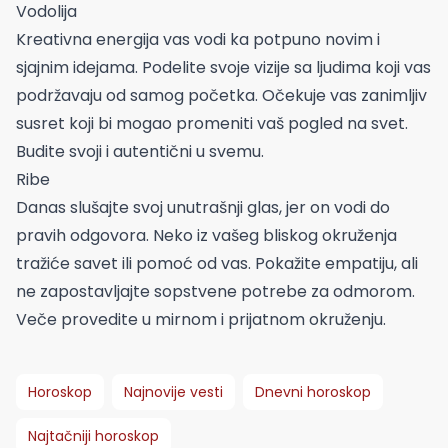
Vodolija
Kreativna energija vas vodi ka potpuno novim i
sjajnim idejama. Podelite svoje vizije sa ljudima koji vas
podržavaju od samog početka. Očekuje vas zanimljiv
susret koji bi mogao promeniti vaš pogled na svet.
Budite svoji i autentični u svemu.
Ribe
Danas slušajte svoj unutrašnji glas, jer on vodi do
pravih odgovora. Neko iz vašeg bliskog okruženja
tražiće savet ili pomoć od vas. Pokažite empatiju, ali
ne zapostavljajte sopstvene potrebe za odmorom.
Veče provedite u mirnom i prijatnom okruženju.
Horoskop
Najnovije vesti
Dnevni horoskop
Najtačniji horoskop