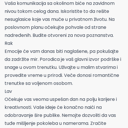
Vaša komunikacija sa okolinom biće na zavidnom
nivou tokom celog dana. Iskoristite to da rešite
nesuglasice koje vas muče u privatnom životu. Na
poslovnom planu očekujte pohvale od strane
nadređenih. Budite otvoreni za nova poznanstva.
Rak
Emocije će vam danas biti naglašene, pa pokušajte
da zadržite mir. Porodica je vaš glavni izvor podrške i
snage u ovom trenutku. Uživajte u malim stvarima i
provedite vreme u prirodi. Veče donosi romantične
trenutke sa voljenom osobom.
Lav
Očekuje vas veoma uspešan dan na polju karijere i
kreativnosti. Vaše ideje će konačno naići na
odobravanje šire publike. Nemojte dozvoliti da vas
tuđe mišljenje pokoleba u namerama. Zračite