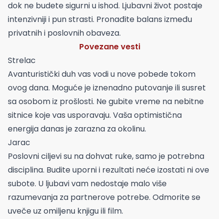
dok ne budete sigurni u ishod. Ljubavni život postaje
intenzivniji i pun strasti. Pronađite balans između
privatnih i poslovnih obaveza.
Povezane vesti
Strelac
Avanturistički duh vas vodi u nove pobede tokom
ovog dana. Moguće je iznenadno putovanje ili susret
sa osobom iz prošlosti. Ne gubite vreme na nebitne
sitnice koje vas usporavaju. Vaša optimistična
energija danas je zarazna za okolinu.
Jarac
Poslovni ciljevi su na dohvat ruke, samo je potrebna
disciplina. Budite uporni i rezultati neće izostati ni ove
subote. U ljubavi vam nedostaje malo više
razumevanja za partnerove potrebe. Odmorite se
uveče uz omiljenu knjigu ili film.