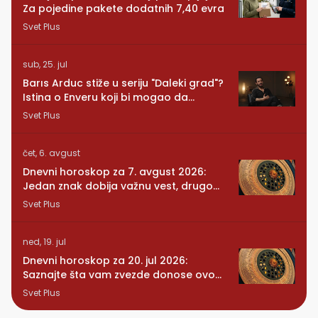
Za pojedine pakete dodatnih 7,40 evra
Svet Plus
sub, 25. jul
Barıs Arduc stiže u seriju "Daleki grad"?
Istina o Enveru koji bi mogao da
promeni sve
Svet Plus
čet, 6. avgust
Dnevni horoskop za 7. avgust 2026:
Jedan znak dobija važnu vest, drugom
se vraća osoba iz prošlosti
Svet Plus
ned, 19. jul
Dnevni horoskop za 20. jul 2026:
Saznajte šta vam zvezde donose ovog
ponedeljka
Svet Plus