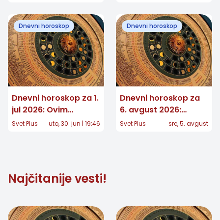
važnu vest, drugom
donose ovog
se vraća osoba iz
ponedeljka
Dnevni horoskop
Dnevni horoskop
prošlosti
Dnevni horoskop za 1.
Dnevni horoskop za
jul 2026: Ovim
6. avgust 2026:
znacima zvezde
Jedan znak donosi
Svet Plus
uto, 30. jun | 19:46
Svet Plus
sre, 5. avgust
donose čistu magiju!
veliku odluku, drugom
stiže dugo očekivana
vest
Najčitanije vesti!