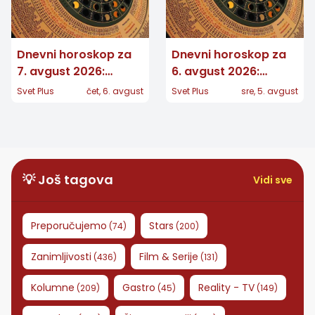
Dnevni horoskop za
Dnevni horoskop za
7. avgust 2026:
6. avgust 2026:
Jedan znak dobija
Jedan znak donosi
Svet Plus
čet, 6. avgust
Svet Plus
sre, 5. avgust
važnu vest, drugom
veliku odluku, drugom
se vraća osoba iz
stiže dugo očekivana
prošlosti
vest
💡 Još tagova
Vidi sve
Preporučujemo
Stars
(
74
)
(
200
)
Zanimljivosti
Film & Serije
(
436
)
(
131
)
Kolumne
Gastro
Reality - TV
(
209
)
(
45
)
(
149
)