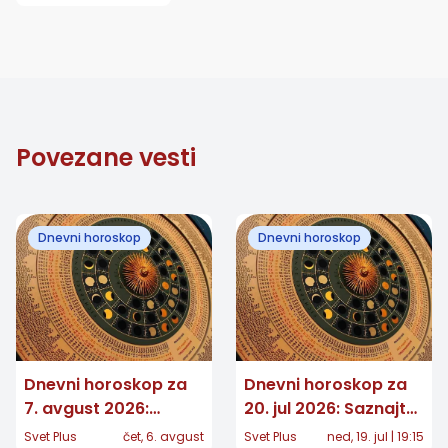
Povezane vesti
Dnevni horoskop
Dnevni horoskop
Dnevni horoskop za
Dnevni horoskop za
7. avgust 2026:
20. jul 2026: Saznajte
Jedan znak dobija
šta vam zvezde
Svet Plus
čet, 6. avgust
Svet Plus
ned, 19. jul | 19:15