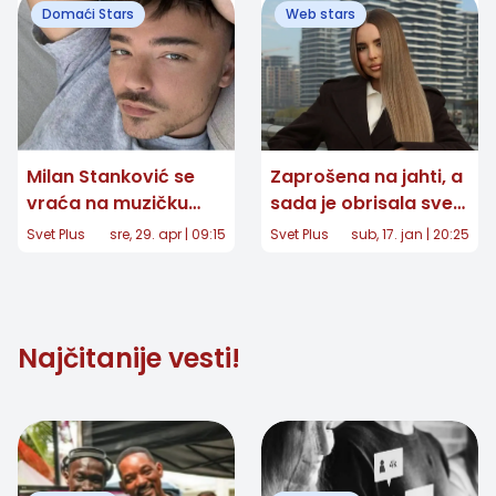
Domaći Stars
Web stars
Milan Stanković se
Zaprošena na jahti, a
vraća na muzičku
sada je obrisala sve
scenu?
slike sa verenikom -
Svet Plus
sre, 29. apr | 09:15
Svet Plus
sub, 17. jan | 20:25
šta se dešava sa
Leom Stanković?
Najčitanije vesti!