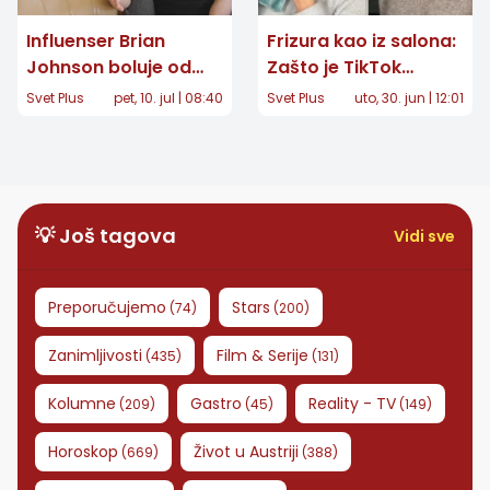
Influenser Brian
Frizura kao iz salona:
Johnson boluje od
Zašto je TikTok
autoimunog
"poludeo" za
Svet Plus
pet, 10. jul | 08:40
Svet Plus
uto, 30. jun | 12:01
gastritisa: Simptomi
uvijanjem kose
koje ne smete
čarapom?
ignorisati
💡 Još tagova
Vidi sve
Preporučujemo
Stars
(
74
)
(
200
)
Zanimljivosti
Film & Serije
(
435
)
(
131
)
Kolumne
Gastro
Reality - TV
(
209
)
(
45
)
(
149
)
Horoskop
Život u Austriji
(
669
)
(
388
)