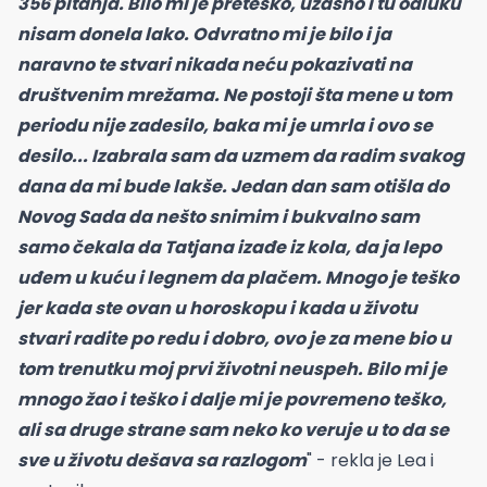
356 pitanja. Bilo mi je preteško, užasno i tu odluku
nisam donela lako. Odvratno mi je bilo i ja
naravno te stvari nikada neću pokazivati na
društvenim mrežama. Ne postoji šta mene u tom
periodu nije zadesilo, baka mi je umrla i ovo se
desilo... Izabrala sam da uzmem da radim svakog
dana da mi bude lakše. Jedan dan sam otišla do
Novog Sada da nešto snimim i bukvalno sam
samo čekala da Tatjana izađe iz kola, da ja lepo
uđem u kuću i legnem da plačem. Mnogo je teško
jer kada ste ovan u horoskopu i kada u životu
stvari radite po redu i dobro, ovo je za mene bio u
tom trenutku moj prvi životni neuspeh. Bilo mi je
mnogo žao i teško i dalje mi je povremeno teško,
ali sa druge strane sam neko ko veruje u to da se
sve u životu dešava sa razlogom
" - rekla je Lea i