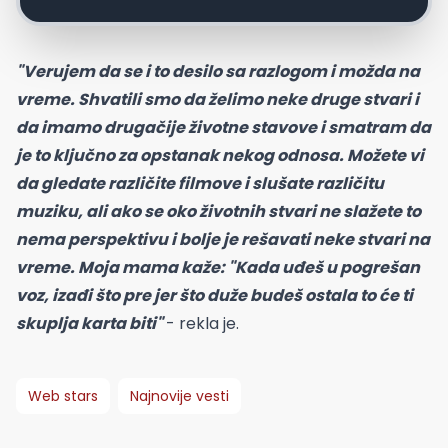
"Verujem da se i to desilo sa razlogom i možda na
vreme. Shvatili smo da želimo neke druge stvari i
da imamo drugačije životne stavove i smatram da
je to ključno za opstanak nekog odnosa. Možete vi
da gledate različite filmove i slušate različitu
muziku, ali ako se oko životnih stvari ne slažete to
nema perspektivu i bolje je rešavati neke stvari na
vreme. Moja mama kaže: "Kada uđeš u pogrešan
voz, izađi što pre jer što duže budeš ostala to će ti
skuplja karta biti"
- rekla je.
Web stars
Najnovije vesti