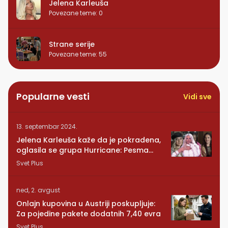
Jelena Karleuša
Povezane teme
:
0
Strane serije
Povezane teme
:
55
Popularne vesti
Vidi sve
13. septembar 2024.
Jelena Karleuša kaže da je pokradena,
oglasila se grupa Hurricane: Pesma
RUNDE je naša!
Svet Plus
ned, 2. avgust
Onlajn kupovina u Austriji poskupljuje:
Za pojedine pakete dodatnih 7,40 evra
Svet Plus