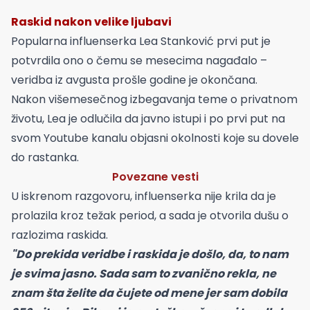
Raskid nakon velike ljubavi
Popularna influenserka Lea Stanković prvi put je
potvrdila ono o čemu se mesecima nagađalo –
veridba iz avgusta prošle godine je okončana.
Nakon višemesečnog izbegavanja teme o privatnom
životu, Lea je odlučila da javno istupi i po prvi put na
svom Youtube kanalu objasni okolnosti koje su dovele
do rastanka.
Povezane vesti
U iskrenom razgovoru, influenserka nije krila da je
prolazila kroz težak period, a sada je otvorila dušu o
razlozima raskida.
"Do prekida veridbe i raskida je došlo, da, to nam
je svima jasno. Sada sam to zvanično rekla, ne
znam šta želite da čujete od mene jer sam dobila