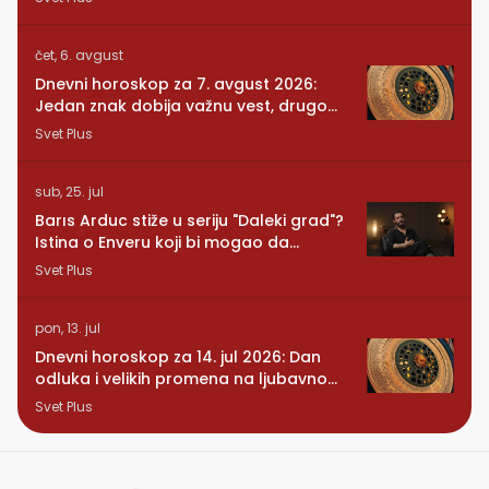
čet, 6. avgust
Dnevni horoskop za 7. avgust 2026:
Jedan znak dobija važnu vest, drugom
se vraća osoba iz prošlosti
Svet Plus
sub, 25. jul
Barıs Arduc stiže u seriju "Daleki grad"?
Istina o Enveru koji bi mogao da
promeni sve
Svet Plus
pon, 13. jul
Dnevni horoskop za 14. jul 2026: Dan
odluka i velikih promena na ljubavnom
planu
Svet Plus