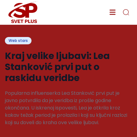
Web stars
Kraj velike ljubavi: Lea
Stanković prvi put o
raskidu veridbe
Popularna influenserka Lea Stanković prvi put je
javno potvrdila da je veridba iz prošle godine
okončana. U iskrenoj ispovesti, Lea je otkrila kroz
kakav težak period je prolazila i koji su ključni razlozi
koji su doveli do kraha ove velike ljubavi.