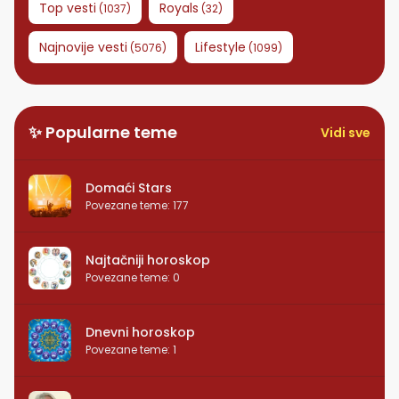
Top vesti
Royals
(
1037
)
(
32
)
Najnovije vesti
Lifestyle
(
5076
)
(
1099
)
✨ Popularne teme
Vidi sve
Domaći Stars
Povezane teme
:
177
Najtačniji horoskop
Povezane teme
:
0
Dnevni horoskop
Povezane teme
:
1