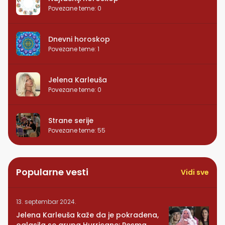
Povezane teme
:
0
Dnevni horoskop
Povezane teme
:
1
Jelena Karleuša
Povezane teme
:
0
Strane serije
Povezane teme
:
55
Popularne vesti
Vidi sve
13. septembar 2024.
Jelena Karleuša kaže da je pokradena,
oglasila se grupa Hurricane: Pesma