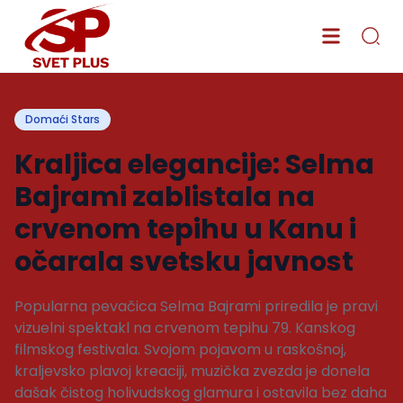
Domaći Stars
Kraljica elegancije: Selma
Bajrami zablistala na
crvenom tepihu u Kanu i
očarala svetsku javnost
Popularna pevačica Selma Bajrami priredila je pravi
vizuelni spektakl na crvenom tepihu 79. Kanskog
filmskog festivala. Svojom pojavom u raskošnoj,
kraljevsko plavoj kreaciji, muzička zvezda je donela
dašak čistog holivudskog glamura i ostavila bez daha