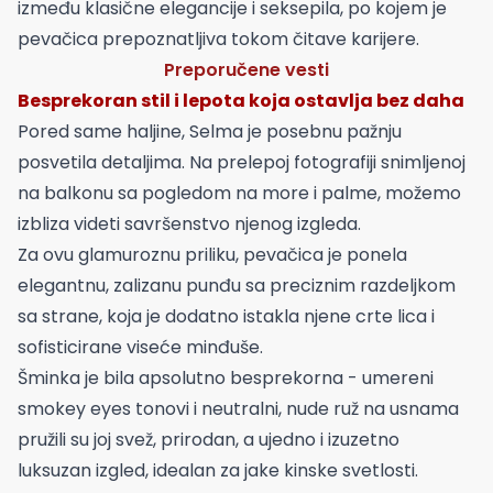
između klasične elegancije i seksepila, po kojem je
pevačica prepoznatljiva tokom čitave karijere.
Preporučene vesti
Besprekoran stil i lepota koja ostavlja bez daha
Pored same haljine, Selma je posebnu pažnju
posvetila detaljima. Na prelepoj fotografiji snimljenoj
na balkonu sa pogledom na more i palme, možemo
izbliza videti savršenstvo njenog izgleda.
Za ovu glamuroznu priliku, pevačica je ponela
elegantnu, zalizanu punđu sa preciznim razdeljkom
sa strane, koja je dodatno istakla njene crte lica i
sofisticirane viseće minđuše.
Šminka je bila apsolutno besprekorna - umereni
smokey eyes tonovi i neutralni, nude ruž na usnama
pružili su joj svež, prirodan, a ujedno i izuzetno
luksuzan izgled, idealan za jake kinske svetlosti.