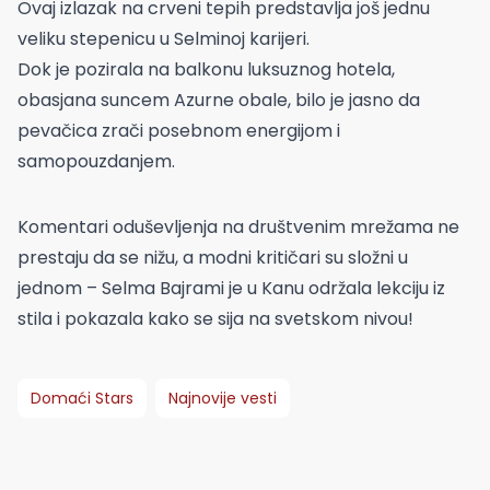
Ovaj izlazak na crveni tepih predstavlja još jednu
veliku stepenicu u Selminoj karijeri.
Dok je pozirala na balkonu luksuznog hotela,
obasjana suncem Azurne obale, bilo je jasno da
pevačica zrači posebnom energijom i
samopouzdanjem.
Komentari oduševljenja na društvenim mrežama ne
prestaju da se nižu, a modni kritičari su složni u
jednom – Selma Bajrami je u Kanu održala lekciju iz
stila i pokazala kako se sija na svetskom nivou!
Domaći Stars
Najnovije vesti