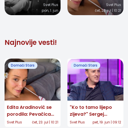
mesci nakon smrti
objavila prvu
Svet Plus
Svet Plus
pon, 1. jun
čet, 23. jul | 10:21
pevača, izgubila bitku
fotografiju ćerke
sa teškom bolesti
Najnovije vesti!
Domaći Stars
Domaći Stars
Edita Aradinović se
"Ko to tamo lijepo
porodila: Pevačica
zijeva?" Sergej
objavila prvu
Ćetković posle 40
Svet Plus
čet, 23. jul | 10:21
Svet Plus
pet, 19. jun | 09:12
fotografiju ćerke
godina otkrio snimak