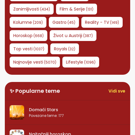
Zanimljivosti
Film & Serije
(
434
)
(
131
)
Kolumne
Gastro
Reality - TV
(
209
)
(
45
)
(
149
)
Horoskop
Život u Austriji
(
668
)
(
387
)
Top vesti
Royals
(
1037
)
(
32
)
Najnovije vesti
Lifestyle
(
5070
)
(
1096
)
✨ Popularne teme
Vidi sve
Domaći Stars
Povezane teme
:
177
Najtačniji horoskop