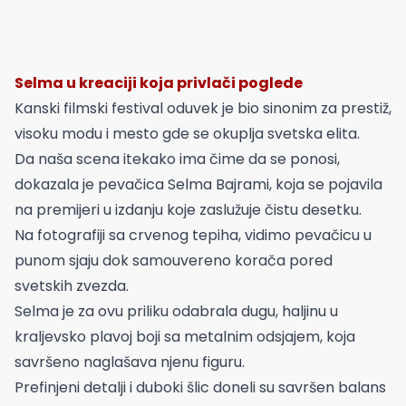
Selma u kreaciji koja privlači poglede
Kanski filmski festival oduvek je bio sinonim za prestiž,
visoku modu i mesto gde se okuplja svetska elita.
Da naša scena itekako ima čime da se ponosi,
dokazala je pevačica Selma Bajrami, koja se pojavila
na premijeri u izdanju koje zaslužuje čistu desetku.
Na fotografiji sa crvenog tepiha, vidimo pevačicu u
punom sjaju dok samouvereno korača pored
svetskih zvezda.
Selma je za ovu priliku odabrala dugu, haljinu u
kraljevsko plavoj boji sa metalnim odsjajem, koja
savršeno naglašava njenu figuru.
Prefinjeni detalji i duboki šlic doneli su savršen balans