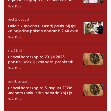
RUNDE je naša!
Svet Plus
ned, 2. avgust
Onlajn kupovina u Austriji poskupljuje:
Za pojedine pakete dodatnih 7,40 evra
Svet Plus
sre, 22. jul
Dnevni horoskop za 23. jul 2026.
godine: Očekuju vas važni preokreti!
Svet Plus
uto, 4. avgust
Dnevni horoskop za 5. avgust 2026:
Jednom znaku stiže potvrda koju je
dugo čekao
Svet Plus