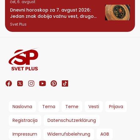
čet, 6. avgust
Dnevni horoskop za 7. avgust 2026:
Jedan znak dobija važnu vest, drugom
se vraća osoba iz prošlosti
Svet Plus
Naslovna
Tema
Teme
Vesti
Prijava
Registracija
Datenschutzerklärung
Impressum
Widerrufsbelehrung
AGB