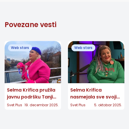
Povezane vesti
Web stars
Web stars
Selma Krifica pružila
Selma Krifica
javnu podršku Tanji
nasmejala sve svojim
Matić: "YouTube se
videom o rodnim
Svet Plus
19. decembar 2025.
Svet Plus
5. oktobar 2025.
gradi godinama"
privilegijama - "Mi
smo lude"