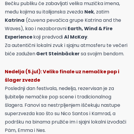
Bečku publiku će zabavljati velika muzička imena,
među kojima su italijanska zvezda
Nek
, zatim
Katrina
(čuvena pevačica grupe Katrina and the
Waves), kao i nezaboravni
Earth, Wind & Fire
Experience
koji predvodi
Al McKay
.
Za autentični lokalni zvuk i sjajnu atmosferu te večeri
biće zadužen
Gert Steinbäcker
sa svojim bendom.
Nedelja (5.jul): Veliko finale uz nemačke pop i
šlager zvezde
Poslednji dan festivala, nedelja, rezervisan je za
ljubitelje nemačke pop scene i tradicionalnog
šlagera. Fanovi sa nestrpljenjem iščekuju nastupe
superzvezda kao što su Nico Santos i Kamrad, a
podršku na binama pružiće im i sjajni lokalni izvođači
Päm, Emma i Nes.