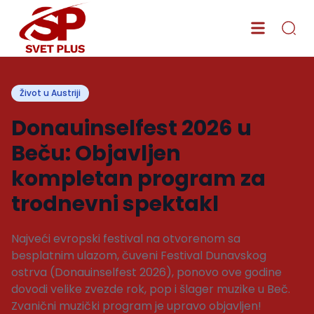
Život u Austriji
Donauinselfest 2026 u
Beču: Objavljen
kompletan program za
trodnevni spektakl
Najveći evropski festival na otvorenom sa
besplatnim ulazom, čuveni Festival Dunavskog
ostrva (Donauinselfest 2026), ponovo ove godine
dovodi velike zvezde rok, pop i šlager muzike u Beč.
Zvanični muzički program je upravo objavljen!