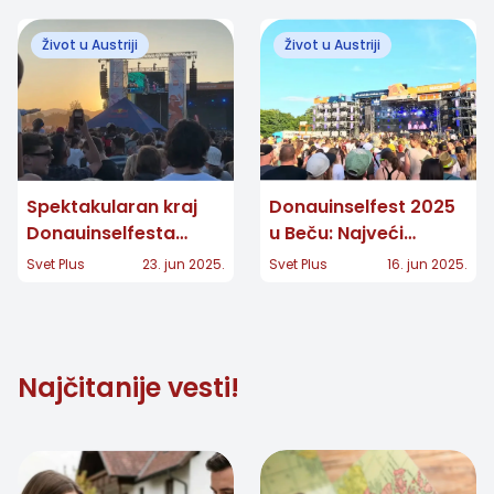
muzički spektakl
Život u Austriji
Život u Austriji
Spektakularan kraj
Donauinselfest 2025
Donauinselfesta
u Beču: Najveći
2025: Rag'n'Bone Man
besplatni muzički
Svet Plus
23. jun 2025.
Svet Plus
16. jun 2025.
i AUT iz ORDA za
festival na
nezaboravno veče
otvorenom u Evropi
Najčitanije vesti!