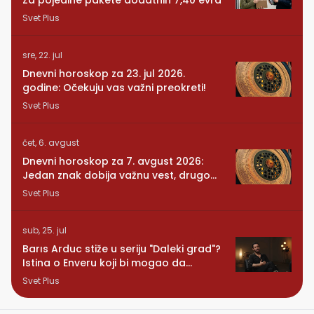
Svet Plus
sre, 22. jul
Dnevni horoskop za 23. jul 2026.
godine: Očekuju vas važni preokreti!
Svet Plus
čet, 6. avgust
Dnevni horoskop za 7. avgust 2026:
Jedan znak dobija važnu vest, drugom
se vraća osoba iz prošlosti
Svet Plus
sub, 25. jul
Barıs Arduc stiže u seriju "Daleki grad"?
Istina o Enveru koji bi mogao da
promeni sve
Svet Plus