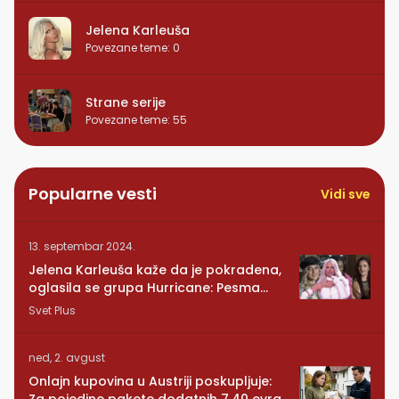
Jelena Karleuša
Povezane teme
:
0
Strane serije
Povezane teme
:
55
Popularne vesti
Vidi sve
13. septembar 2024.
Jelena Karleuša kaže da je pokradena,
oglasila se grupa Hurricane: Pesma
RUNDE je naša!
Svet Plus
ned, 2. avgust
Onlajn kupovina u Austriji poskupljuje:
Za pojedine pakete dodatnih 7,40 evra