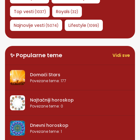
Top vesti
Royals
(
1037
)
(
32
)
Najnovije vesti
Lifestyle
(
5074
)
(
1099
)
✨ Popularne teme
Vidi sve
Domaći Stars
Povezane teme
:
177
Najtačniji horoskop
Povezane teme
:
0
Dnevni horoskop
Povezane teme
:
1