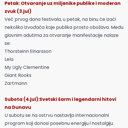
Petak: Otvaranje uz miljenike publike i moderan
zvuk (3.jul)
Već prvog dana festivala, u petak, na binu će izaći
nekoliko izvođača koje publika prosto obožava. Među
glavnim adutima za otvaranje manifestacije nalaze
se:
Thorsteinn Einarsson
Lela
My Ugly Clementine
Giant Rooks
Zartmann
Subota (4.jul):Svetski šarm i legendarni hitovi
na Dunavu
U subotu se na ostrvu nastavlja internacionalni
program koji donosi posebnu energiju i nostalgiju.