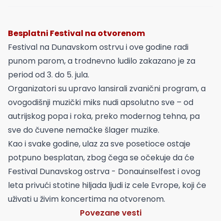
Besplatni Festival na otvorenom
Festival na Dunavskom ostrvu i ove godine radi
punom parom, a trodnevno ludilo zakazano je za
period od 3. do 5. jula.
Organizatori su upravo lansirali zvanični program, a
ovogodišnji muzički miks nudi apsolutno sve – od
autrijskog popa i roka, preko modernog tehna, pa
sve do čuvene nemačke šlager muzike.
Kao i svake godine, ulaz za sve posetioce ostaje
potpuno besplatan, zbog čega se očekuje da će
Festival Dunavskog ostrva - Donauinselfest i ovog
leta privući stotine hiljada ljudi iz cele Evrope, koji će
uživati u živim koncertima na otvorenom.
Povezane vesti