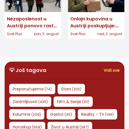
Nezaposlenost u
Onlajn kupovina u
Austriji ponovo raste:
Austriji poskupljuje:
Više od 364.000 ljudi
Za pojedine pakete
Svet Plus
pon, 3. avgust
Svet Plus
ned, 2. avgust
prijavljeno AMS-u
dodatnih 7,40 evra
💡 Još tagova
Vidi sve
Preporučujemo
Stars
(
74
)
(
200
)
Zanimljivosti
Film & Serije
(
435
)
(
131
)
Kolumne
Gastro
Reality - TV
(
209
)
(
45
)
(
149
)
Horoskop
Život u Austriji
(
668
)
(
387
)