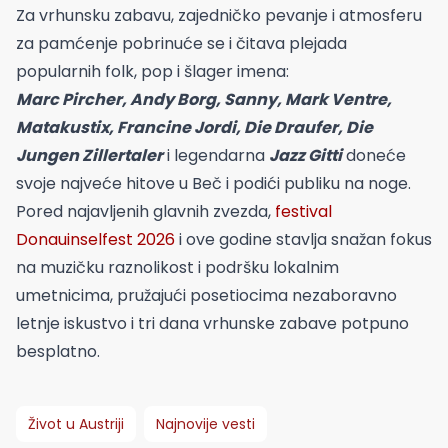
Za vrhunsku zabavu, zajedničko pevanje i atmosferu
za pamćenje pobrinuće se i čitava plejada
popularnih folk, pop i šlager imena:
Marc Pircher, Andy Borg, Sanny, Mark Ventre,
Matakustix, Francine Jordi, Die Draufer, Die
Jungen Zillertaler
i legendarna
Jazz Gitti
doneće
svoje najveće hitove u Beč i podići publiku na noge.
Pored najavljenih glavnih zvezda,
festival
Donauinselfest 2026
i ove godine stavlja snažan fokus
na muzičku raznolikost i podršku lokalnim
umetnicima, pružajući posetiocima nezaboravno
letnje iskustvo i tri dana vrhunske zabave potpuno
besplatno.
Život u Austriji
Najnovije vesti