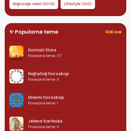
Najnovije vesti
Lifestyle
(
5078
)
(
1100
)
✨ Popularne teme
Vidi sve
Domaći Stars
Povezane teme
:
177
Najtačniji horoskop
Povezane teme
:
0
Dnevni horoskop
Povezane teme
:
1
Jelena Karleuša
Povezane teme
:
0