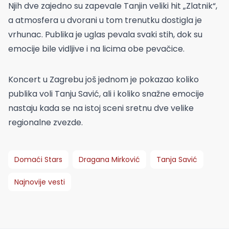
Njih dve zajedno su zapevale Tanjin veliki hit „Zlatnik“,
a atmosfera u dvorani u tom trenutku dostigla je
vrhunac. Publika je uglas pevala svaki stih, dok su
emocije bile vidljive i na licima obe pevačice.
Koncert u Zagrebu još jednom je pokazao koliko
publika voli Tanju Savić, ali i koliko snažne emocije
nastaju kada se na istoj sceni sretnu dve velike
regionalne zvezde.
Domaći Stars
Dragana Mirković
Tanja Savić
Najnovije vesti