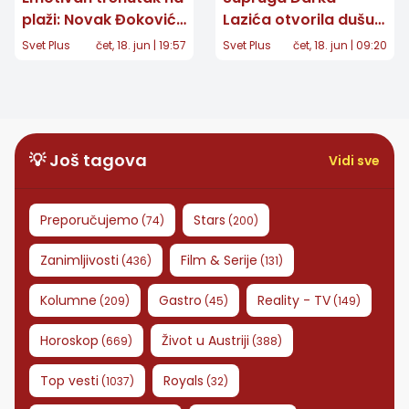
plaži: Novak Đoković
Lazića otvorila dušu:
iznenadio Jelenu
"Nikada se nećemo
Svet Plus
čet, 18. jun | 19:57
Svet Plus
čet, 18. jun | 09:20
porukom na nebu za
oporaviti, ostaje
40. rođendan
ožiljak za ceo život"
💡 Još tagova
Vidi sve
Preporučujemo
Stars
(
74
)
(
200
)
Zanimljivosti
Film & Serije
(
436
)
(
131
)
Kolumne
Gastro
Reality - TV
(
209
)
(
45
)
(
149
)
Horoskop
Život u Austriji
(
669
)
(
388
)
Top vesti
Royals
(
1037
)
(
32
)