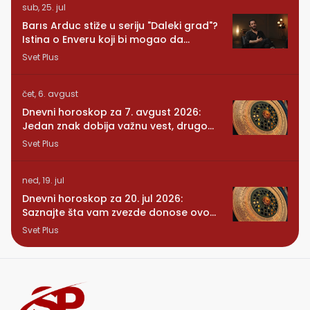
sub, 25. jul
Barıs Arduc stiže u seriju "Daleki grad"?
Istina o Enveru koji bi mogao da
promeni sve
Svet Plus
čet, 6. avgust
Dnevni horoskop za 7. avgust 2026:
Jedan znak dobija važnu vest, drugom
se vraća osoba iz prošlosti
Svet Plus
ned, 19. jul
Dnevni horoskop za 20. jul 2026:
Saznajte šta vam zvezde donose ovog
ponedeljka
Svet Plus