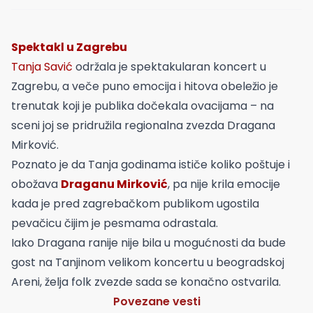
Spektakl u Zagrebu
Tanja Savić
održala je spektakularan koncert u
Zagrebu, a veče puno emocija i hitova obeležio je
trenutak koji je publika dočekala ovacijama – na
sceni joj se pridružila regionalna zvezda Dragana
Mirković.
Poznato je da Tanja godinama ističe koliko poštuje i
obožava
Draganu Mirković
, pa nije krila emocije
kada je pred zagrebačkom publikom ugostila
pevačicu čijim je pesmama odrastala.
Iako Dragana ranije nije bila u mogućnosti da bude
gost na Tanjinom velikom koncertu u beogradskoj
Areni, želja folk zvezde sada se konačno ostvarila.
Povezane vesti