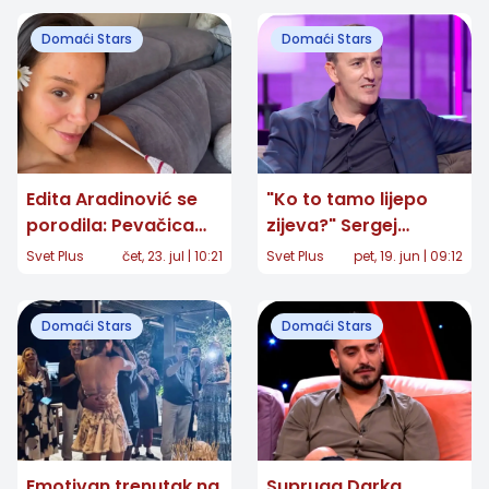
Domaći Stars
Domaći Stars
Edita Aradinović se
"Ko to tamo lijepo
porodila: Pevačica
zijeva?" Sergej
objavila prvu
Ćetković posle 40
Svet Plus
čet, 23. jul | 10:21
Svet Plus
pet, 19. jun | 09:12
fotografiju ćerke
godina otkrio snimak
koji je mnoge
Domaći Stars
Domaći Stars
raznežio
Emotivan trenutak na
Supruga Darka