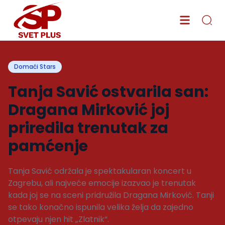
Domaći Stars
Tanja Savić ostvarila san:
Dragana Mirković joj
priredila trenutak za
pamćenje
Tanja Savić održala je spektakularan koncert u
Zagrebu, ali najveće emocije izazvao je trenutak
kada joj se na sceni pridružila Dragana Mirković. Tanji
se tako konačno ispunila velika želja da zajedno
otpevaju njen hit „Zlatnik“.