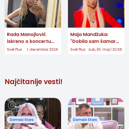
Rada Manojlović
Maja Mandžuka:
iskreno o koncertu
"Dobila sam šamar
Tanje Savić: "Zaslužila
od Dragana Nikolića!"
Svet Plus
1. decembar 2024.
Svet Plus
sub, 30. maj | 20:56
je ovo i više od toga!"
Glumica otkrila šta se
dešavalo iza kamera
kultnog filma
Najčitanije vesti!
Domaći Stars
Domaći Stars