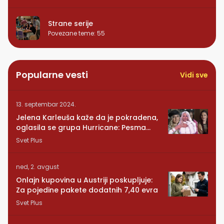
Strane serije
Povezane teme
:
55
Popularne vesti
Vidi sve
13. septembar 2024.
Jelena Karleuša kaže da je pokradena,
oglasila se grupa Hurricane: Pesma
RUNDE je naša!
Svet Plus
ned, 2. avgust
Onlajn kupovina u Austriji poskupljuje:
Za pojedine pakete dodatnih 7,40 evra
Svet Plus