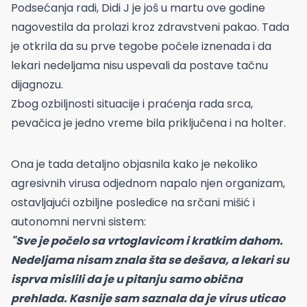
Podsećanja radi, Didi J je još u martu ove godine
nagovestila da prolazi kroz zdravstveni pakao. Tada
je otkrila da su prve tegobe počele iznenada i da
lekari nedeljama nisu uspevali da postave tačnu
dijagnozu.
Zbog ozbiljnosti situacije i praćenja rada srca,
pevačica je jedno vreme bila priključena i na holter.
Ona je tada detaljno objasnila kako je nekoliko
agresivnih virusa odjednom napalo njen organizam,
ostavljajući ozbiljne posledice na srčani mišić i
autonomni nervni sistem:
"Sve je počelo sa vrtoglavicom i kratkim dahom.
Nedeljama nisam znala šta se dešava, a lekari su
isprva mislili da je u pitanju samo obična
prehlada. Kasnije sam saznala da je virus uticao