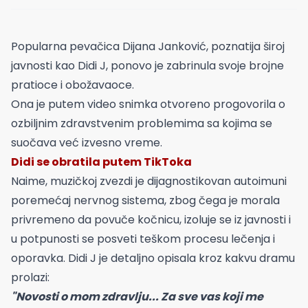
Popularna pevačica Dijana Janković, poznatija široj
javnosti kao Didi J, ponovo je zabrinula svoje brojne
pratioce i obožavaoce.
Ona je putem video snimka otvoreno progovorila o
ozbiljnim zdravstvenim problemima sa kojima se
suočava već izvesno vreme.
Didi se obratila putem TikToka
Naime, muzičkoj zvezdi je dijagnostikovan autoimuni
poremećaj nervnog sistema, zbog čega je morala
privremeno da povuče kočnicu, izoluje se iz javnosti i
u potpunosti se posveti teškom procesu lečenja i
oporavka. Didi J je detaljno opisala kroz kakvu dramu
prolazi:
"Novosti o mom zdravlju... Za sve vas koji me