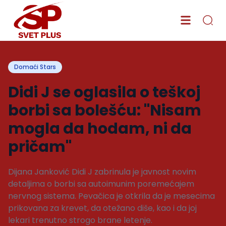
Domaći Stars
Didi J se oglasila o teškoj
borbi sa bolešću: "Nisam
mogla da hodam, ni da
pričam"
Dijana Janković Didi J zabrinula je javnost novim
detaljima o borbi sa autoimunim poremećajem
nervnog sistema. Pevačica je otkrila da je mesecima
prikovana za krevet, da otežano diše, kao i da joj
lekari trenutno strogo brane letenje.