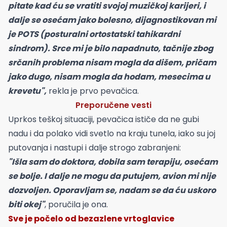
pitate kad ću se vratiti svojoj muzičkoj karijeri, i
dalje se osećam jako bolesno, dijagnostikovan mi
je POTS (posturalni ortostatski tahikardni
sindrom). Srce mi je bilo napadnuto, tačnije zbog
srčanih problema nisam mogla da dišem, pričam
jako dugo, nisam mogla da hodam, mesecima u
krevetu",
rekla je prvo pevačica.
Preporučene vesti
Uprkos teškoj situaciji, pevačica ističe da ne gubi
nadu i da polako vidi svetlo na kraju tunela, iako su joj
putovanja i nastupi i dalje strogo zabranjeni:
"Išla sam do doktora, dobila sam terapiju, osećam
se bolje. I dalje ne mogu da putujem, avion mi nije
dozvoljen. Oporavljam se, nadam se da ću uskoro
biti okej"
, poručila je ona.
Sve je počelo od bezazlene vrtoglavice