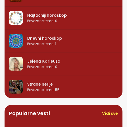
Najtačniji horoskop
Povezane teme
:
0
Dnevni horoskop
Povezane teme
:
1
Jelena Karleuša
Povezane teme
:
0
Strane serije
Povezane teme
:
55
Popularne vesti
Vidi sve