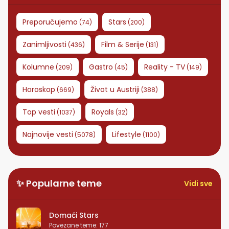
Preporučujemo
Stars
(
74
)
(
200
)
Zanimljivosti
Film & Serije
(
436
)
(
131
)
Kolumne
Gastro
Reality - TV
(
209
)
(
45
)
(
149
)
Horoskop
Život u Austriji
(
669
)
(
388
)
Top vesti
Royals
(
1037
)
(
32
)
Najnovije vesti
Lifestyle
(
5078
)
(
1100
)
✨ Popularne teme
Vidi sve
Domaći Stars
Povezane teme
:
177