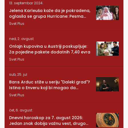
13. septembar 2024.
Jelena Karleuša kaže da je pokradena,
oglasila se grupa Hurricane: Pesma
RUNDE je naša!
Svet Plus
ned, 2. avgust
Onlajn kupovina u Austriji poskupljuje:
Za pojedine pakete dodatnih 7,40 evra
Svet Plus
sub, 25. jul
Barıs Arduc stiže u seriju "Daleki grad"?
Istina o Enveru koji bi mogao da
promeni sve
Svet Plus
čet, 6. avgust
Dnevni horoskop za 7. avgust 2026:
Jedan znak dobija važnu vest, drugom