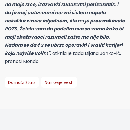
na moje srce, izazvavši subakutni perikarditis, i
da je moj autonomni nervni sistem napalo
nekoliko virusa odjednom, što mi je prouzrokovalo
POTS. Želela sam da podelim ovo sa vama kako bi
moji obožavaoci razumeli zašto me nije bilo.
Nadam se da ću se ubrzo oporaviti i vratiti karijeri
koju najviše volim"
, otkrila je tada Dijana Janković,
prenosi Mondo.
Domaći Stars
Najnovije vesti