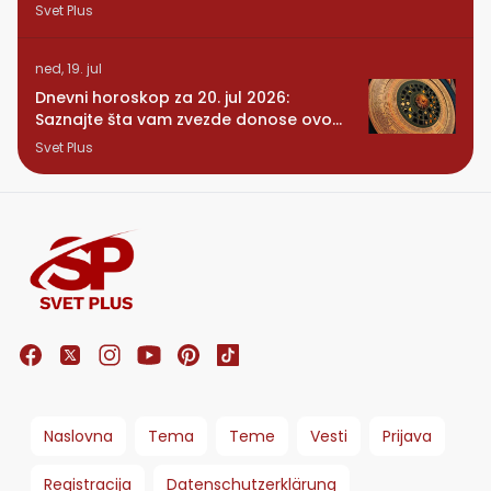
se vraća osoba iz prošlosti
Svet Plus
ned, 19. jul
Dnevni horoskop za 20. jul 2026:
Saznajte šta vam zvezde donose ovog
ponedeljka
Svet Plus
Naslovna
Tema
Teme
Vesti
Prijava
Registracija
Datenschutzerklärung