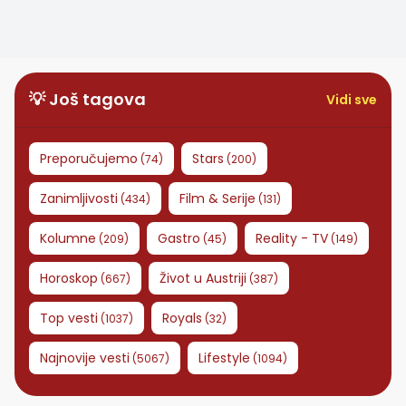
depresije: Šta svaka
i odmor!
žena treba da zna?
💡 Još tagova
Vidi sve
Preporučujemo
Stars
(
74
)
(
200
)
Zanimljivosti
Film & Serije
(
434
)
(
131
)
Kolumne
Gastro
Reality - TV
(
209
)
(
45
)
(
149
)
Horoskop
Život u Austriji
(
667
)
(
387
)
Top vesti
Royals
(
1037
)
(
32
)
Najnovije vesti
Lifestyle
(
5067
)
(
1094
)