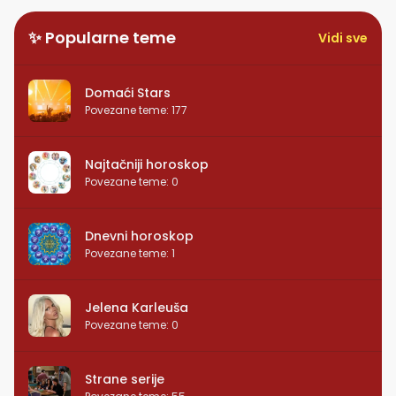
✨ Popularne teme
Vidi sve
Domaći Stars
Povezane teme
:
177
Najtačniji horoskop
Povezane teme
:
0
Dnevni horoskop
Povezane teme
:
1
Jelena Karleuša
Povezane teme
:
0
Strane serije