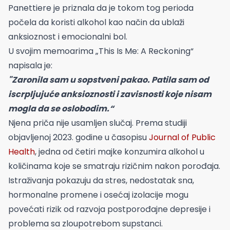
Panettiere je priznala da je tokom tog perioda
počela da koristi alkohol kao način da ublaži
anksioznost i emocionalni bol.
U svojim memoarima „This Is Me: A Reckoning“
napisala je:
"Zaronila sam u sopstveni pakao. Patila sam od
iscrpljujuće anksioznosti i zavisnosti koje nisam
mogla da se oslobodim.“
Njena priča nije usamljen slučaj. Prema studiji
objavljenoj 2023. godine u časopisu
Journal of Public
Health
, jedna od četiri majke konzumira alkohol u
količinama koje se smatraju rizičnim nakon porođaja.
Istraživanja pokazuju da stres, nedostatak sna,
hormonalne promene i osećaj izolacije mogu
povećati rizik od razvoja postporođajne depresije i
problema sa zloupotrebom supstanci.