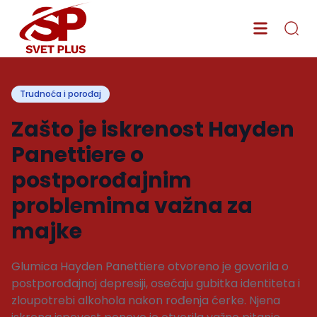
Trudnoća i porođaj
Zašto je iskrenost Hayden
Panettiere o
postporođajnim
problemima važna za
majke
Glumica Hayden Panettiere otvoreno je govorila o
postporođajnoj depresiji, osećaju gubitka identiteta i
zloupotrebi alkohola nakon rođenja ćerke. Njena