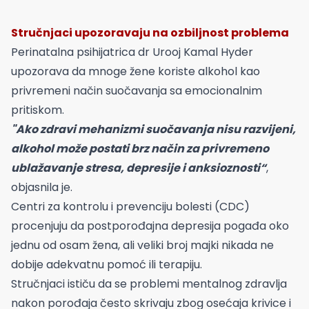
Stručnjaci upozoravaju na ozbiljnost problema
Perinatalna psihijatrica dr Urooj Kamal Hyder
upozorava da mnoge žene koriste alkohol kao
privremeni način suočavanja sa emocionalnim
pritiskom.
"Ako zdravi mehanizmi suočavanja nisu razvijeni,
alkohol može postati brz način za privremeno
ublažavanje stresa, depresije i anksioznosti“
,
objasnila je.
Centri za kontrolu i prevenciju bolesti (CDC)
procenjuju da postporođajna depresija pogađa oko
jednu od osam žena, ali veliki broj majki nikada ne
dobije adekvatnu pomoć ili terapiju.
Stručnjaci ističu da se problemi mentalnog zdravlja
nakon porođaja često skrivaju zbog osećaja krivice i