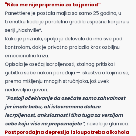
"Niko me nije pripremio za taj period“
Panettiere je postala majka sa samo 25 godina, u
trenutku kada je paralelno gradila uspešnu karijeru u
seriji „Nashville“.
Kako je priznala, spolja je delovalo da ima sve pod
kontrolom, dok je privatno prolazila kroz ozbiljnu
emocionalnu krizu.
Opisala je osećaj iscrpljenosti, stalnog pritiska i
gubitka sebe nakon porođaja — iskustva o kojima se,
prema mišljenju mnogih stručnjaka, još uvek
nedovoljno govori.
"Postoji očekivanje da osećate samo zahvalnost
jer imate bebu, ali istovremeno dolaze
iscrpljenost, anksioznost i tiha tuga za verzijom
sebe koju više ne prepoznajete“
, navela je glumica.
Postporođajna depresija i zloupotreba alkohola