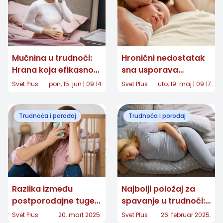
Mučnina u trudnoći:
Hronični nedostatak
Hrana koja efikasno
sna usporava
smiruje želudac
oporavak nakon
Svet Plus
pon, 15. jun | 09:14
Svet Plus
uto, 19. maj | 09:17
porođaja: 8
praktičnih načina da
Trudnoća i porođaj
Trudnoća i porođaj
nove mame spavaju
bolje
Razlika između
Najbolji položaj za
postporođajne tuge i
spavanje u trudnoći:
postporođajne
Saveti za udoban san
Svet Plus
20. mart 2025.
Svet Plus
26. februar 2025.