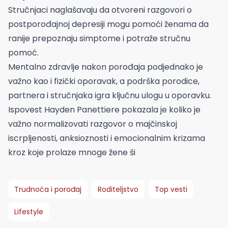
Stručnjaci naglašavaju da otvoreni razgovori o
postporođajnoj depresiji mogu pomoći ženama da
ranije prepoznaju simptome i potraže stručnu
pomoć.
Mentalno zdravlje nakon porođaja podjednako je
važno kao i fizički oporavak, a podrška porodice,
partnera i stručnjaka igra ključnu ulogu u oporavku.
Ispovest Hayden Panettiere pokazala je koliko je
važno normalizovati razgovor o majčinskoj
iscrpljenosti, anksioznosti i emocionalnim krizama
kroz koje prolaze mnoge žene ši
Trudnoća i porođaj
Roditeljstvo
Top vesti
Lifestyle