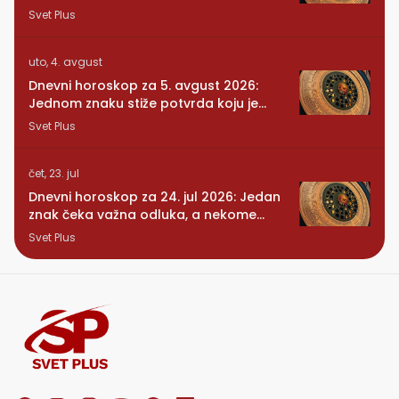
Svet Plus
uto, 4. avgust
Dnevni horoskop za 5. avgust 2026:
Jednom znaku stiže potvrda koju je
dugo čekao
Svet Plus
čet, 23. jul
Dnevni horoskop za 24. jul 2026: Jedan
znak čeka važna odluka, a nekome
stiže iznenađenje
Svet Plus