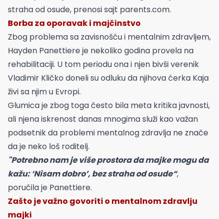
straha od osude, prenosi sajt parents.com.
Borba za oporavak i majčinstvo
Zbog problema sa zavisnošću i mentalnim zdravljem,
Hayden Panettiere je nekoliko godina provela na
rehabilitaciji. U tom periodu ona i njen bivši verenik
Vladimir Kličko doneli su odluku da njihova ćerka Kaja
živi sa njim u Evropi.
Glumica je zbog toga često bila meta kritika javnosti,
ali njena iskrenost danas mnogima služi kao važan
podsetnik da problemi mentalnog zdravlja ne znače
da je neko loš roditelj.
"Potrebno nam je više prostora da majke mogu da
kažu: ‘Nisam dobro’, bez straha od osude“
,
poručila je Panettiere.
Zašto je važno govoriti o mentalnom zdravlju
majki