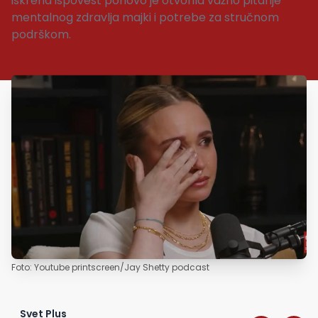
iskrena ispovest ponovo je otvorila važno pitanje
mentalnog zdravlja majki i potrebe za stručnom
podrškom.
Foto: Youtube printscreen/Jay Shetty podcast
Svet Plus