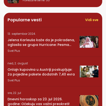
Povezane teme
:
55
Popularne vesti
Vidi sve
13. septembar 2024.
Jelena Karleuša kaže da je pokradena,
oglasila se grupa Hurricane: Pesma
RUNDE je naša!
Svet Plus
ned, 2. avgust
Onlajn kupovina u Austriji poskupljuje:
Za pojedine pakete dodatnih 7,40 evra
Svet Plus
sre, 22. jul
Dnevni horoskop za 23. jul 2026.
godine: Očekuju vas važni preokreti!