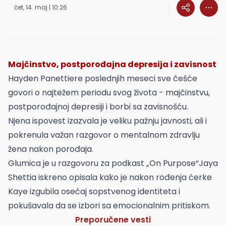
čet, 14. maj | 10:26
Majčinstvo, postporođajna depresija i zavisnost
Hayden Panettiere poslednjih meseci sve češće
govori o najtežem periodu svog života - majčinstvu,
postporođajnoj depresiji i borbi sa zavisnošću.
Njena ispovest izazvala je veliku pažnju javnosti, ali i
pokrenula važan razgovor o mentalnom zdravlju
žena nakon porođaja.
Glumica je u razgovoru za podkast „On Purpose“Jaya
Shettia iskreno opisala kako je nakon rođenja ćerke
Kaye izgubila osećaj sopstvenog identiteta i
pokušavala da se izbori sa emocionalnim pritiskom.
Preporučene vesti