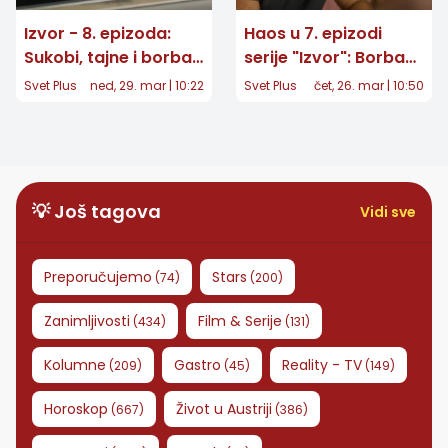
Izvor - 8. epizoda:
Haos u 7. epizodi
Sukobi, tajne i borba
serije "Izvor": Borba
za zemlju u Ramuću
porodica ulazi u novu
Svet Plus
ned, 29. mar | 10:22
Svet Plus
čet, 26. mar | 10:50
fazu
💡 Još tagova
Vidi sve
Preporučujemo
Stars
(
74
)
(
200
)
Zanimljivosti
Film & Serije
(
434
)
(
131
)
Kolumne
Gastro
Reality - TV
(
209
)
(
45
)
(
149
)
Horoskop
Život u Austriji
(
667
)
(
386
)