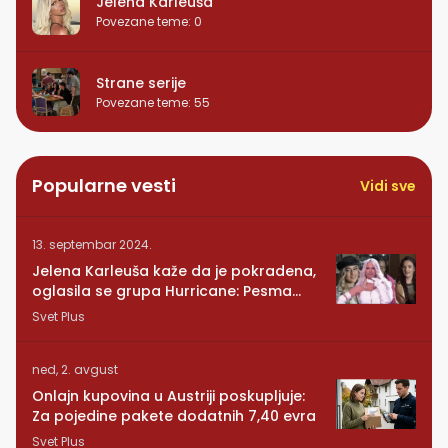
Jelena Karleuša
Povezane teme
:
0
Strane serije
Povezane teme
:
55
Popularne vesti
Vidi sve
13. septembar 2024.
Jelena Karleuša kaže da je pokradena,
oglasila se grupa Hurricane: Pesma
RUNDE je naša!
Svet Plus
ned, 2. avgust
Onlajn kupovina u Austriji poskupljuje:
Za pojedine pakete dodatnih 7,40 evra
Svet Plus