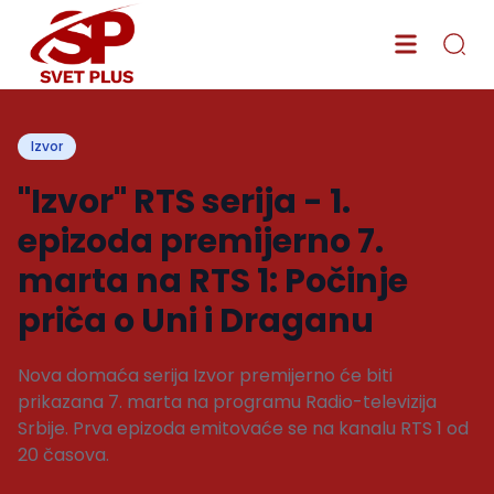
Izvor
"Izvor" RTS serija - 1.
epizoda premijerno 7.
marta na RTS 1: Počinje
priča o Uni i Draganu
Nova domaća serija Izvor premijerno će biti
prikazana 7. marta na programu Radio-televizija
Srbije. Prva epizoda emitovaće se na kanalu RTS 1 od
20 časova.