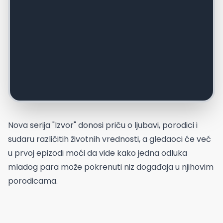
Nova serija "Izvor" donosi priču o ljubavi, porodici i
sudaru različitih životnih vrednosti, a gledaoci će već
u prvoj epizodi moći da vide kako jedna odluka
mladog para može pokrenuti niz događaja u njihovim
porodicama.