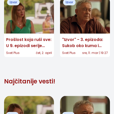
Izvor
Izvor
govorite?
Prošlost koja ruši sve:
"Izvor" - 3. epizoda:
U 9. epizodi serije
Sukob oko kuma i
"Izvor" jedna
novi zaplet u porodici
Svet Plus
čet, 2. april
Svet Plus
sre, 11. mar | 19:27
autostoperka menja
sudbinu Une i
Dragana
Najčitanije vesti!