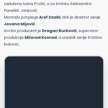
zadužena Ivana Protić, a za šminku Aleksandra
Pavelkić Janković.
Montažu potpisuje
Aref Zaabi
, dok je direktor serije
Jovana Mijović
.
Izvršni producent je
Dragan Đurković
, supervizor
produkcije
Milorad Konrad
, a urednik serije Kristina
Đuković.