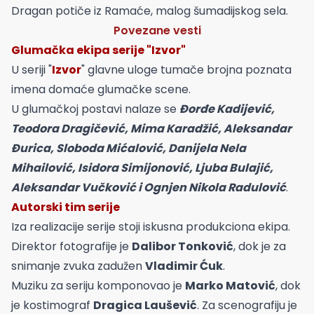
Dragan potiče iz Ramaće, malog šumadijskog sela.
Povezane vesti
Glumačka ekipa serije "Izvor"
U seriji "
Izvor
" glavne uloge tumače brojna poznata
imena domaće glumačke scene.
U glumačkoj postavi nalaze se
Đorđe Kadijević,
Teodora Dragičević, Mima Karadžić, Aleksandar
Đurica, Sloboda Mićalović, Danijela Nela
Mihailović, Isidora Simijonović, Ljuba Bulajić,
Aleksandar Vučković i Ognjen Nikola Radulović
.
Autorski tim serije
Iza realizacije serije stoji iskusna produkciona ekipa.
Direktor fotografije je
Dalibor Tonković
, dok je za
snimanje zvuka zadužen
Vladimir Ćuk
.
Muziku za seriju komponovao je
Marko Matović
, dok
je kostimograf
Dragica Laušević
. Za scenografiju je