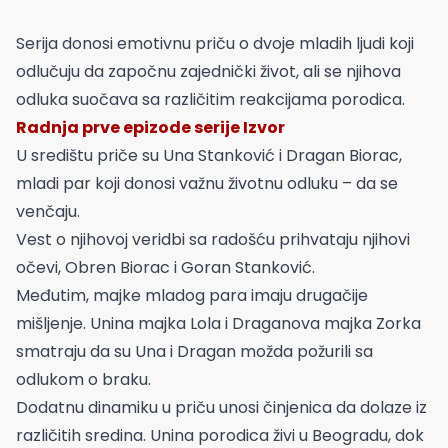
Serija donosi emotivnu priču o dvoje mladih ljudi koji
odlučuju da započnu zajednički život, ali se njihova
odluka suočava sa različitim reakcijama porodica.
Radnja prve epizode serije Izvor
U središtu priče su Una Stanković i Dragan Biorac,
mladi par koji donosi važnu životnu odluku – da se
venčaju.
Vest o njihovoj veridbi sa radošću prihvataju njihovi
očevi, Obren Biorac i Goran Stanković.
Međutim, majke mladog para imaju drugačije
mišljenje. Unina majka Lola i Draganova majka Zorka
smatraju da su Una i Dragan možda požurili sa
odlukom o braku.
Dodatnu dinamiku u priču unosi činjenica da dolaze iz
različitih sredina. Unina porodica živi u Beogradu, dok