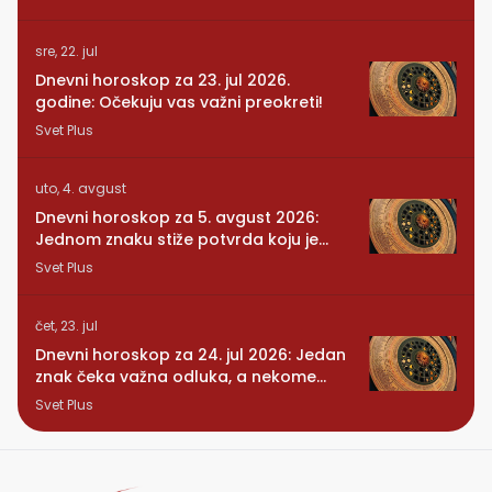
sre, 22. jul
Dnevni horoskop za 23. jul 2026.
godine: Očekuju vas važni preokreti!
Svet Plus
uto, 4. avgust
Dnevni horoskop za 5. avgust 2026:
Jednom znaku stiže potvrda koju je
dugo čekao
Svet Plus
čet, 23. jul
Dnevni horoskop za 24. jul 2026: Jedan
znak čeka važna odluka, a nekome
stiže iznenađenje
Svet Plus