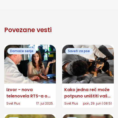
Povezane vesti
Domaće serije
Saveti za pse
Izvor - nova
Kako jedna reč može
telenovela RTS-a o
potpuno uništiti vaš
ljubavi, porodici i
odnos sa psom:
Svet Plus
17. jul 2025.
Svet Plus
pon, 29. jun | 08:51
sukobu sela i grada
Zašto vaš pas ne
sluša ono što