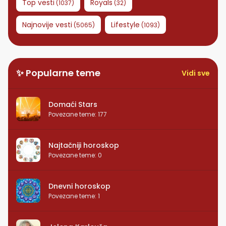
Top vesti
Royals
(
1037
)
(
32
)
Najnovije vesti
Lifestyle
(
5065
)
(
1093
)
✨ Popularne teme
Vidi sve
Domaći Stars
Povezane teme
:
177
Najtačniji horoskop
Povezane teme
:
0
Dnevni horoskop
Povezane teme
:
1