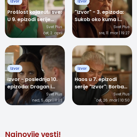
Izvor
Izvor
Prošlost koja ruši sve:
"Izvor" - 3. epizoda:
U 9. epizodi serije
Sukob oko kuma i
"Izvor" jedna
novi zaplet u porodici
Svet Plus
Svet Plus
čet, 2. april
sre, 11. mar | 19:27
autostoperka menja
sudbinu Une i
Dragana
Izvor
Izvor
Izvor - poslednja 10.
Haos u 7. epizodi
epizoda: Dragan i
serije "Izvor": Borba
Una oči u oči na
porodica ulazi u novu
Svet Plus
Svet Plus
ned, 5. apr | 11:03
čet, 26. mar | 10:50
proslavi, ali jedan
fazu
potez u Zvezdi menja
sve
Najnovije vesti!