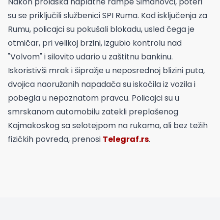
Nakon prolaska naplatne rampe Šimanovci, poteri
su se priključili službenici SPI Ruma. Kod isključenja za
Rumu, policajci su pokušali blokadu, usled čega je
otmičar, pri velikoj brzini, izgubio kontrolu nad
"Volvom" i silovito udario u zaštitnu bankinu.
Iskoristivši mrak i šipražje u neposrednoj blizini puta,
dvojica naoružanih napadača su iskočila iz vozila i
pobegla u nepoznatom pravcu. Policajci su u
smrskanom automobilu zatekli preplašenog
Kajmakoskog sa selotejpom na rukama, ali bez težih
fizičkih povreda, prenosi
Telegraf.rs
.