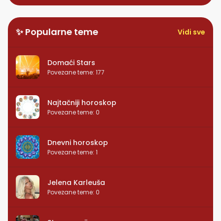
✨ Popularne teme
Vidi sve
Domaći Stars
Povezane teme
:
177
Najtačniji horoskop
Povezane teme
:
0
Dnevni horoskop
Povezane teme
:
1
Jelena Karleuša
Povezane teme
:
0