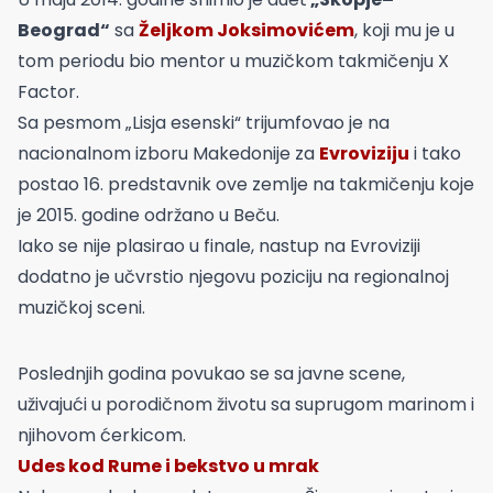
Beograd“
sa
Željkom Joksimovićem
, koji mu je u
tom periodu bio mentor u muzičkom takmičenju X
Factor.
Sa pesmom „Lisja esenski“ trijumfovao je na
nacionalnom izboru Makedonije za
Evroviziju
i tako
postao 16. predstavnik ove zemlje na takmičenju koje
je 2015. godine održano u Beču.
Iako se nije plasirao u finale, nastup na Evroviziji
dodatno je učvrstio njegovu poziciju na regionalnoj
muzičkoj sceni.
Poslednjih godina povukao se sa javne scene,
uživajući u porodičnom životu sa suprugom marinom i
njihovom ćerkicom.
Udes kod Rume i bekstvo u mrak