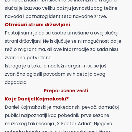
slučaj je izazvao veliku pažnju javnosti zbog težine
navoda i poznatog identiteta navodne žrtve.
Otmičari strani državljani
Postoji sumnja da su osobe umešane u ovaj slučaj
strani državljani. Ne isključuje se ni mogućnost da je
reč o migrantima, ali ove informacije za sada nisu
zvanično potvrđene.
Istraga je u toku, a nadležni organi nisu se još
zvanično oglasili povodom svih detalja ovog
događaja.
Preporučene vesti
Ko je Danijel Kajmakoski?
Daniel Kajmakoski je makedonski pevač, domaćoj
publici najpoznatiji kao pobednik prve sezone
muzičkog takmičenja „X Factor Adria“. Njegova
pobeda donela mu je veliku popularnost širom