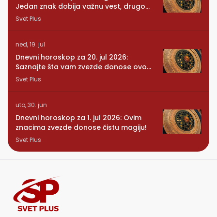
Jedan znak dobija važnu vest, drugom
se vraća osoba iz prošlosti
Svet Plus
ned, 19. jul
Dnevni horoskop za 20. jul 2026:
Saznajte šta vam zvezde donose ovog
ponedeljka
Svet Plus
uto, 30. jun
Dnevni horoskop za 1. jul 2026: Ovim
znacima zvezde donose čistu magiju!
Svet Plus