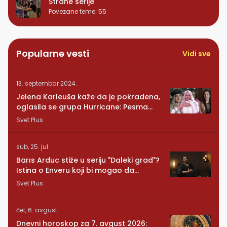
Strane serije
Povezane teme
:
55
Popularne vesti
Vidi sve
13. septembar 2024.
Jelena Karleuša kaže da je pokradena,
oglasila se grupa Hurricane: Pesma
RUNDE je naša!
Svet Plus
sub, 25. jul
Barıs Arduc stiže u seriju "Daleki grad"?
Istina o Enveru koji bi mogao da
promeni sve
Svet Plus
čet, 6. avgust
Dnevni horoskop za 7. avgust 2026: