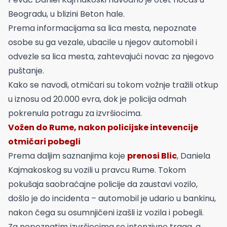
Beogradu, u blizini Beton hale.
Prema informacijama sa lica mesta, nepoznate
osobe su ga vezale, ubacile u njegov automobil i
odvezle sa lica mesta, zahtevajući novac za njegovo
puštanje.
Kako se navodi, otmičari su tokom vožnje tražili otkup
u iznosu od 20.000 evra, dok je policija odmah
pokrenula potragu za izvršiocima.
Vožen do Rume, nakon policijske intevencije
otmičari pobegli
Prema daljim saznanjima koje
prenosi Blic
, Daniela
Kajmakoskog su vozili u pravcu Rume. Tokom
pokušaja saobraćajne policije da zaustavi vozilo,
došlo je do incidenta – automobil je udario u bankinu,
nakon čega su osumnjičeni izašli iz vozila i pobegli.
Za nepoznatim izvršiocima se intenzivno traga, a