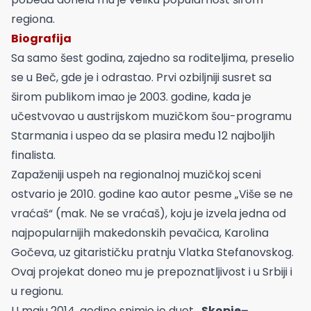
regiona.
Biografija
Sa samo šest godina, zajedno sa roditeljima, preselio
se u Beč, gde je i odrastao. Prvi ozbiljniji susret sa
širom publikom imao je 2003. godine, kada je
učestvovao u austrijskom muzičkom šou-programu
Starmania i uspeo da se plasira među 12 najboljih
finalista.
Zapaženiji uspeh na regionalnoj muzičkoj sceni
ostvario je 2010. godine kao autor pesme „Više se ne
vraćaš“ (mak. Ne se vraćaš), koju je izvela jedna od
najpopularnijih makedonskih pevačica, Karolina
Gočeva, uz gitarističku pratnju Vlatka Stefanovskog.
Ovaj projekat doneo mu je prepoznatljivost i u Srbiji i
u regionu.
U maju 2014. godine snimio je duet
„Skopje–