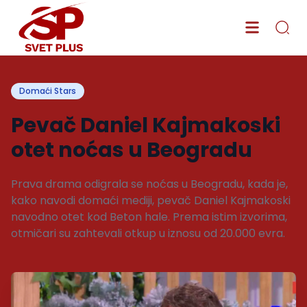
Domaći Stars
Pevač Daniel Kajmakoski
otet noćas u Beogradu
Prava drama odigrala se noćas u Beogradu, kada je,
kako navodi domaći mediji, pevač Daniel Kajmakoski
navodno otet kod Beton hale. Prema istim izvorima,
otmičari su zahtevali otkup u iznosu od 20.000 evra.