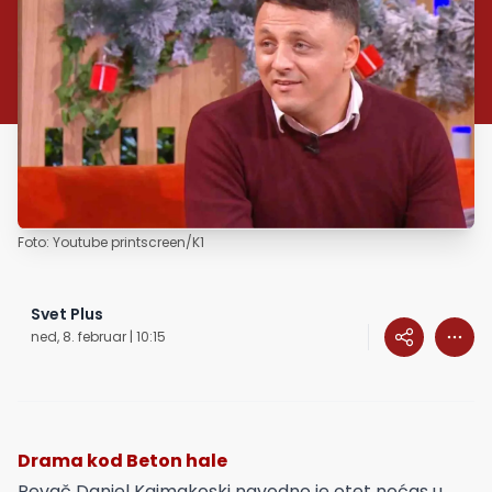
Foto: Youtube printscreen/K1
Svet Plus
ned, 8. februar | 10:15
Drama kod Beton hale
Pevač Daniel Kajmakoski navodno je otet noćas u