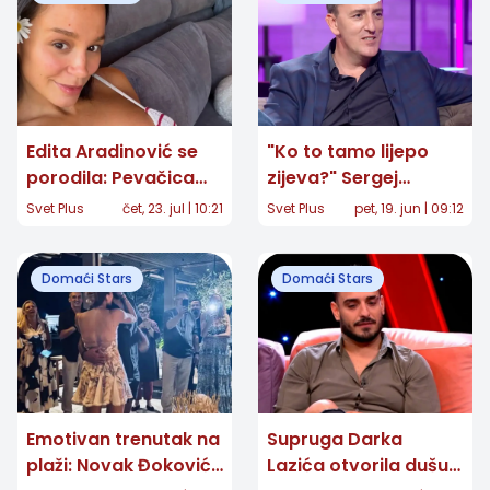
Edita Aradinović se
"Ko to tamo lijepo
porodila: Pevačica
zijeva?" Sergej
objavila prvu
Ćetković posle 40
Svet Plus
čet, 23. jul | 10:21
Svet Plus
pet, 19. jun | 09:12
fotografiju ćerke
godina otkrio snimak
koji je mnoge
Domaći Stars
Domaći Stars
raznežio
Emotivan trenutak na
Supruga Darka
plaži: Novak Đoković
Lazića otvorila dušu: