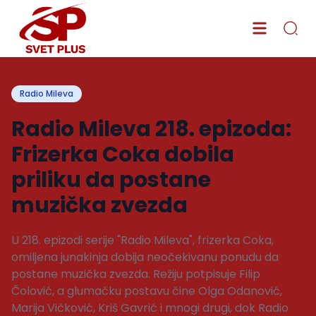
Radio Mileva
Radio Mileva 218. epizoda:
Frizerka Coka dobila
priliku da postane
muzička zvezda
U 218. epizodi serije "Radio Mileva", frizerka Coka,
omiljena junakinja dobija neočekivanu ponudu da
postane muzička zvezda. Režiju potpisuje Filip
Čolović, a glumačku postavu čine Olga Odanović,
Marija Vičković, Kriš Gavrić i mnogi drugi, dok Radio