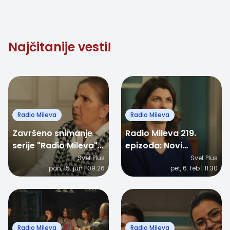
zgradu
Najčitanije vesti!
Radio Mileva
Radio Mileva
Završeno snimanje
Radio Mileva 219.
serije "Radio Mileva":
epizoda: Novi
Omiljena ekipa iz
početak Mikice i
Svet Plus
Svet Plus
pon, 15. jun | 09:26
pet, 6. feb | 11:30
Rankeove 12 se
Natalije i borba za
oprostila od seta,
zgradu
evo šta čeka
gledaoce!
Radio Mileva
Radio Mileva