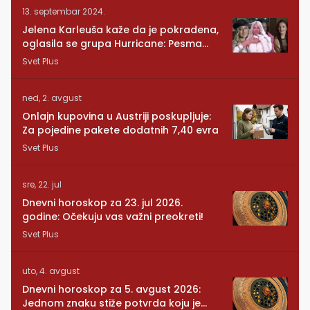
13. septembar 2024.
Jelena Karleuša kaže da je pokradena,
oglasila se grupa Hurricane: Pesma
RUNDE je naša!
Svet Plus
ned, 2. avgust
Onlajn kupovina u Austriji poskupljuje:
Za pojedine pakete dodatnih 7,40 evra
Svet Plus
sre, 22. jul
Dnevni horoskop za 23. jul 2026.
godine: Očekuju vas važni preokreti!
Svet Plus
uto, 4. avgust
Dnevni horoskop za 5. avgust 2026:
Jednom znaku stiže potvrda koju je