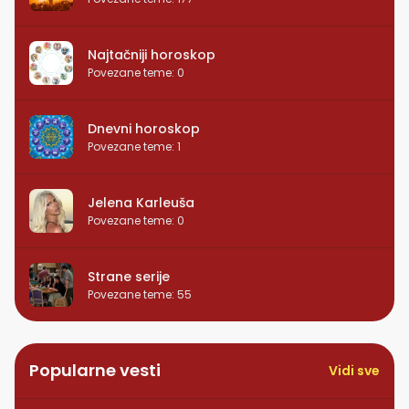
Najtačniji horoskop
Povezane teme
:
0
Dnevni horoskop
Povezane teme
:
1
Jelena Karleuša
Povezane teme
:
0
Strane serije
Povezane teme
:
55
Popularne vesti
Vidi sve