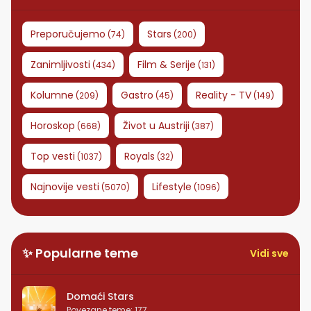
Preporučujemo
Stars
(
74
)
(
200
)
Zanimljivosti
Film & Serije
(
434
)
(
131
)
Kolumne
Gastro
Reality - TV
(
209
)
(
45
)
(
149
)
Horoskop
Život u Austriji
(
668
)
(
387
)
Top vesti
Royals
(
1037
)
(
32
)
Najnovije vesti
Lifestyle
(
5070
)
(
1096
)
✨ Popularne teme
Vidi sve
Domaći Stars
Povezane teme
:
177