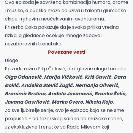
Ova epizoda je savršena kombinacija humora, drame
i muzike, a publika može da uživa u talentu glumačke
ekipe i njihovim neočekivanim avanturama.
Frizerka Coka pokazuje da je svaka prilika vredna
rizika, a gledaoce očekuje mnogo zabave i
nezaboravnih trenutaka.
Povezane vesti
Uloge
Epizodu režira Filip Čolović, dok glavne uloge tumače:
Olga Odanović, Marija Vičković, Kriš Gavrić, Dara
Đokić, Anđelka Stević Žugić, Nemanja Oliverić,
Branimir Brstina, Anđela Jovanović, Branka Šelić,
Jovana Gavrilović, Marko Gvero, Nikola Kojo.
Za sve ljubitelje serije, ovo je epizoda koja se ne sme
propustiti - od frizerskog salona do muzičke scene,
uz ekskluzivne trenutke sa Radio Milevom koji