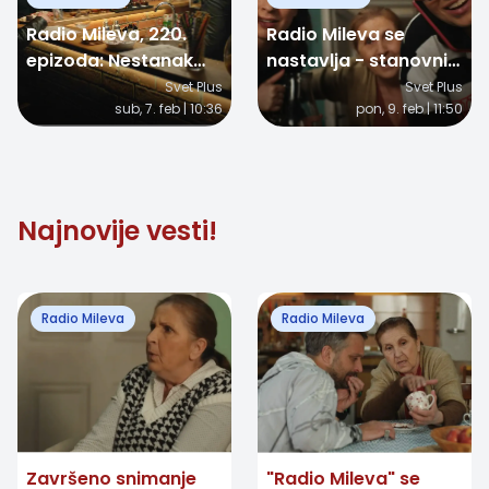
Radio Mileva, 220.
Radio Mileva se
epizoda: Nestanak
nastavlja - stanovnici
venčanice pokreće
Rankeove 12 spasili
Svet Plus
Svet Plus
sub, 7. feb | 10:36
pon, 9. feb | 11:50
lavinu sumnji
zgradu
Najnovije vesti!
Radio Mileva
Radio Mileva
Završeno snimanje
"Radio Mileva" se