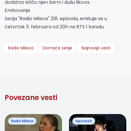
dodatno ističu njen šarm i dušu likova.
Emitovanje
Serija "Radio Mileva" 218. epizoda, emituje se u
četvrtak 5. februara od 20h na RTS 1 kanalu.
Radio Mileva
Domaće serije
Najnovije vesti
Povezane vesti
Radio Mileva
Ispovesti