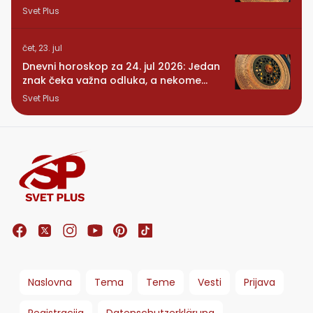
dugo čekao
Svet Plus
čet, 23. jul
Dnevni horoskop za 24. jul 2026: Jedan
znak čeka važna odluka, a nekome
stiže iznenađenje
Svet Plus
Naslovna
Tema
Teme
Vesti
Prijava
Registracija
Datenschutzerklärung