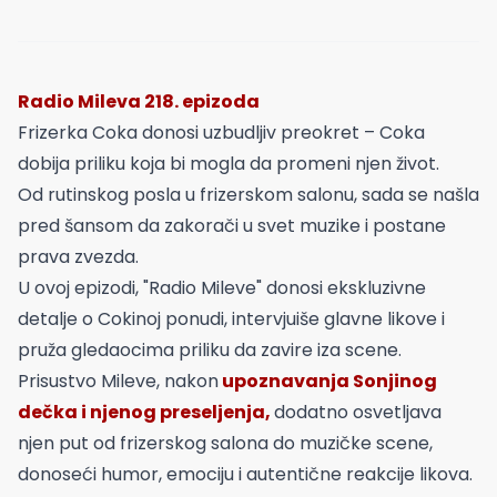
Radio Mileva 218. epizoda
Frizerka Coka donosi uzbudljiv preokret – Coka
dobija priliku koja bi mogla da promeni njen život.
Od rutinskog posla u frizerskom salonu, sada se našla
pred šansom da zakorači u svet muzike i postane
prava zvezda.
U ovoj epizodi, "Radio Mileve" donosi ekskluzivne
detalje o Cokinoj ponudi, intervjuiše glavne likove i
pruža gledaocima priliku da zavire iza scene.
Prisustvo Mileve, nakon
upoznavanja Sonjinog
dečka i njenog preseljenja,
dodatno osvetljava
njen put od frizerskog salona do muzičke scene,
donoseći humor, emociju i autentične reakcije likova.