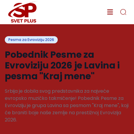
Pesma za Evroviziju 2026
Pobednik Pesme za
Evroviziju 2026 je Lavina i
pesma "Kraj mene"
Srbija je dobila svog predstavnika za najveće
evropsko muzičko takmičenje! Pobednik Pesme za
Evroviziju je grupa Lavina sa pesmom "Kraj mene", koji
će braniti boje naše zemlje na prestižnoj Evrovizija
2026.