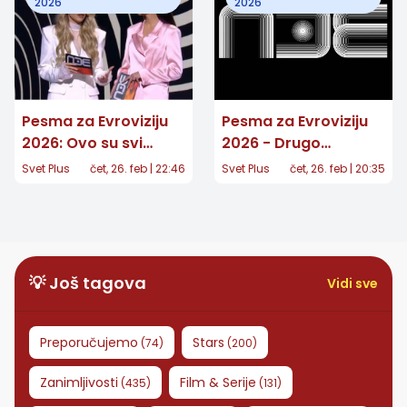
2026
2026
Pesma za Evroviziju
Pesma za Evroviziju
2026: Ovo su svi
2026 - Drugo
finalisti nakon drugog
polufinale: Ko
Svet Plus
čet, 26. feb | 22:46
Svet Plus
čet, 26. feb | 20:35
polufinala
večeras ide u finale?
💡 Još tagova
Vidi sve
Preporučujemo
Stars
(
74
)
(
200
)
Zanimljivosti
Film & Serije
(
435
)
(
131
)