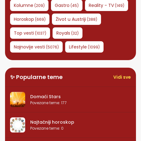
Kolumne
Gastro
Reality - TV
(
209
)
(
45
)
(
149
)
Horoskop
Život u Austriji
(
669
)
(
388
)
Top vesti
Royals
(
1037
)
(
32
)
Najnovije vesti
Lifestyle
(
5076
)
(
1099
)
✨ Popularne teme
Vidi sve
Domaći Stars
Povezane teme
:
177
Najtačniji horoskop
Povezane teme
:
0