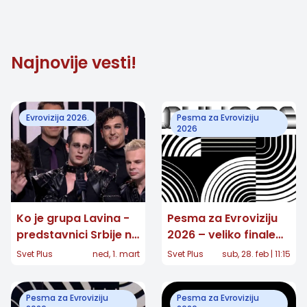
dostupni publici
Najnovije vesti!
Evrovizija 2026.
Pesma za Evroviziju
2026
Ko je grupa Lavina -
Pesma za Evroviziju
predstavnici Srbije na
2026 – veliko finale
Evroviziji 2026 u
večeras: 14 finalista u
Svet Plus
ned, 1. mart
Svet Plus
sub, 28. feb | 11:15
Beču?
borbi za Beč
Pesma za Evroviziju
Pesma za Evroviziju