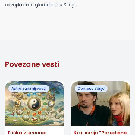
osvojila srca gledalaca u Srbiji.
Povezane vesti
Astro zanimljivosti
Domaće serije
Teška vremena
Kraj serije "Porodično