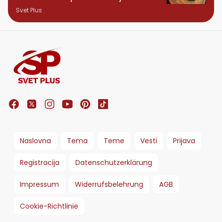
planu
Svet Plus
Naslovna
Tema
Teme
Vesti
Prijava
Registracija
Datenschutzerklärung
Impressum
Widerrufsbelehrung
AGB
Cookie-Richtlinie