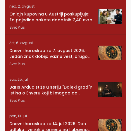
ned, 2. avgust
Onlajn kupovina u Austriji poskupljuje:
Za pojedine pakete dodatnih 7,40 evra
Svet Plus
čet, 6. avgust
Dnevni horoskop za 7. avgust 2026:
Jedan znak dobija važnu vest, drugom
se vraća osoba iz prošlosti
Svet Plus
sub, 25. jul
Barıs Arduc stiže u seriju "Daleki grad"?
Istina o Enveru koji bi mogao da
promeni sve
Svet Plus
pon, 13. jul
Dnevni horoskop za 14. jul 2026: Dan
odluka i velikih promena na ljubavnom