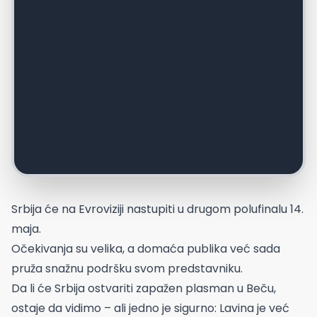
Srbija će na Evroviziji nastupiti u drugom polufinalu 14.
maja.
Očekivanja su velika, a domaća publika već sada
pruža snažnu podršku svom predstavniku.
Da li će Srbija ostvariti zapažen plasman u Beču,
ostaje da vidimo – ali jedno je sigurno: Lavina je već