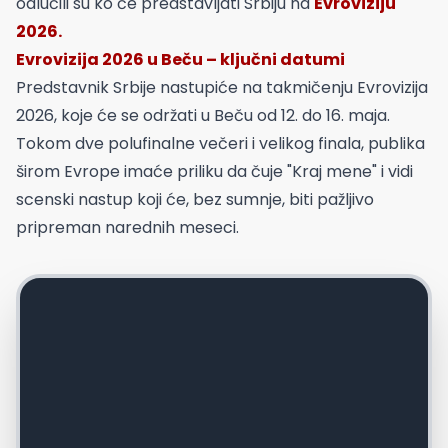
odlučili su ko će predstavljati Srbiju na
Evroviziju
2026.
Evrovizija 2026 u Beču – ključni datumi
Predstavnik Srbije nastupiće na takmičenju Evrovizija
2026, koje će se održati u Beču od 12. do 16. maja.
Tokom dve polufinalne večeri i velikog finala, publika
širom Evrope imaće priliku da čuje "Kraj mene" i vidi
scenski nastup koji će, bez sumnje, biti pažljivo
pripreman narednih meseci.