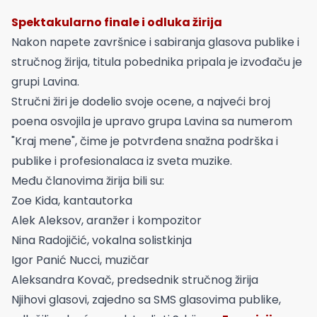
Spektakularno finale i odluka žirija
Nakon napete završnice i sabiranja glasova publike i
stručnog žirija, titula pobednika pripala je izvođaču je
grupi Lavina.
Stručni žiri je dodelio svoje ocene, a najveći broj
poena osvojila je upravo grupa Lavina sa numerom
"Kraj mene", čime je potvrđena snažna podrška i
publike i profesionalaca iz sveta muzike.
Među članovima žirija bili su:
Zoe Kida, kantautorka
Alek Aleksov, aranžer i kompozitor
Nina Radojičić, vokalna solistkinja
Igor Panić Nucci, muzičar
Aleksandra Kovač, predsednik stručnog žirija
Njihovi glasovi, zajedno sa SMS glasovima publike,