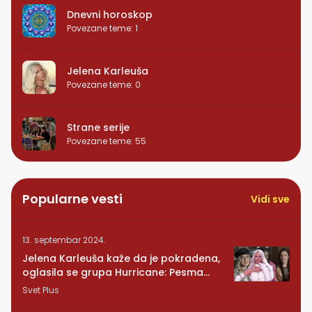
Dnevni horoskop
Povezane teme
:
1
Jelena Karleuša
Povezane teme
:
0
Strane serije
Povezane teme
:
55
Popularne vesti
Vidi sve
13. septembar 2024.
Jelena Karleuša kaže da je pokradena,
oglasila se grupa Hurricane: Pesma
RUNDE je naša!
Svet Plus