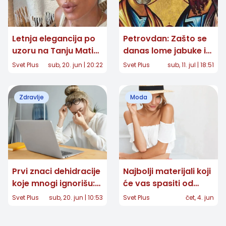
Letnja elegancija po
Petrovdan: Zašto se
uzoru na Tanju Matić:
danas lome jabuke i
Minimalizam koji
šta nam proriče cvet
Svet Plus
sub, 20. jun | 20:22
Svet Plus
sub, 11. jul | 18:51
nikada ne izlazi iz
petrovac?
mode
Zdravlje
Moda
Prvi znaci dehidracije
Najbolji materijali koji
koje mnogi ignorišu:
će vas spasiti od
Umor, glavobolja i
vrućine ovog leta
Svet Plus
sub, 20. jun | 10:53
Svet Plus
čet, 4. jun
pad koncentracije
mogu biti upozorenje