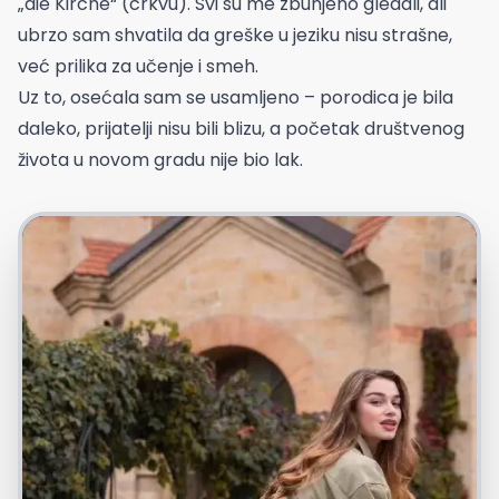
„die Kirche“ (crkvu). Svi su me zbunjeno gledali, ali
ubrzo sam shvatila da greške u jeziku nisu strašne,
već prilika za učenje i smeh.
Uz to, osećala sam se usamljeno – porodica je bila
daleko, prijatelji nisu bili blizu, a početak društvenog
života u novom gradu nije bio lak.