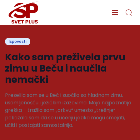
Ispovesti
Kako sam preživela prvu
zimu u Beču i naučila
nemački
Preselila sam se u Beč i suočila sa hladnom zimu,
usamljenošću i jezičkim izazovima. Moja najpoznatija
greška – tražila sam „crkvu“ umesto „trešnje“ –
pokazala sam da se u učenju jezika mogu smejati,
učiti i postajati samostalnija.