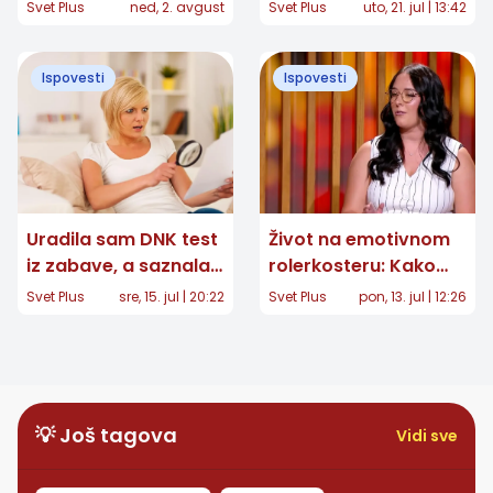
iz inostranstva, a
sam u njegovoj tašni
Svet Plus
ned, 2. avgust
Svet Plus
uto, 21. jul | 13:42
onda sam pitala: „Da
našla jedno pismo
li sam vam ćerka ili
Ispovesti
Ispovesti
bankomat?“
Uradila sam DNK test
Život na emotivnom
iz zabave, a saznala
rolerkosteru: Kako
da mi je otac
izgleda svakodnevna
Svet Plus
sre, 15. jul | 20:22
Svet Plus
pon, 13. jul | 12:26
milijarder
borba sa graničnim
poremećajem
ličnosti?
💡 Još tagova
Vidi sve