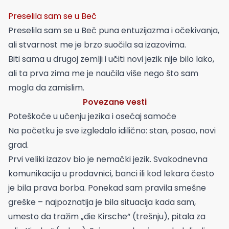
Preselila sam se u Beč
Preselila sam se u Beč puna entuzijazma i očekivanja,
ali stvarnost me je brzo suočila sa izazovima.
Biti sama u drugoj zemlji i učiti novi jezik nije bilo lako,
ali ta prva zima me je naučila više nego što sam
mogla da zamislim.
Povezane vesti
Poteškoće u učenju jezika i osećaj samoće
Na početku je sve izgledalo idilično: stan, posao, novi
grad.
Prvi veliki izazov bio je nemački jezik. Svakodnevna
komunikacija u prodavnici, banci ili kod lekara često
je bila prava borba. Ponekad sam pravila smešne
greške – najpoznatija je bila situacija kada sam,
umesto da tražim „die Kirsche“ (trešnju), pitala za