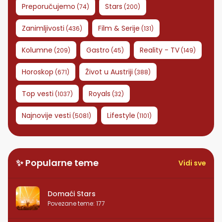
Preporučujemo
Stars
(
74
)
(
200
)
Zanimljivosti
Film & Serije
(
436
)
(
131
)
Kolumne
Gastro
Reality - TV
(
209
)
(
45
)
(
149
)
Horoskop
Život u Austriji
(
671
)
(
388
)
Top vesti
Royals
(
1037
)
(
32
)
Najnovije vesti
Lifestyle
(
5081
)
(
1101
)
✨ Popularne teme
Vidi sve
Domaći Stars
Povezane teme
:
177