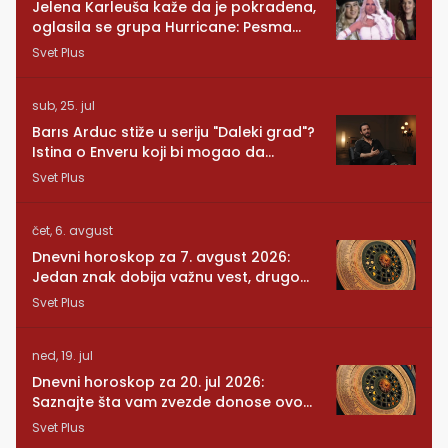
Jelena Karleuša kaže da je pokradena,
oglasila se grupa Hurricane: Pesma
RUNDE je naša!
Svet Plus
sub, 25. jul
Barıs Arduc stiže u seriju "Daleki grad"?
Istina o Enveru koji bi mogao da
promeni sve
Svet Plus
čet, 6. avgust
Dnevni horoskop za 7. avgust 2026:
Jedan znak dobija važnu vest, drugom
se vraća osoba iz prošlosti
Svet Plus
ned, 19. jul
Dnevni horoskop za 20. jul 2026:
Saznajte šta vam zvezde donose ovog
ponedeljka
Svet Plus