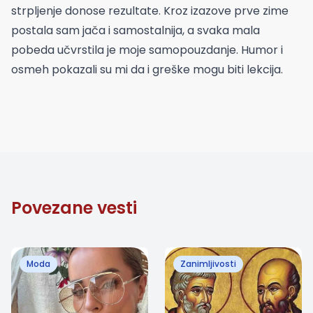
strpljenje donose rezultate. Kroz izazove prve zime
postala sam jača i samostalnija, a svaka mala
pobeda učvrstila je moje samopouzdanje. Humor i
osmeh pokazali su mi da i greške mogu biti lekcija.
Povezane vesti
Moda
Zanimljivosti