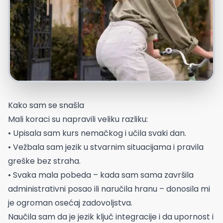
Kako sam se snašla
Mali koraci su napravili veliku razliku:
• Upisala sam kurs nemačkog i učila svaki dan.
• Vežbala sam jezik u stvarnim situacijama i pravila
greške bez straha.
• Svaka mala pobeda – kada sam sama završila
administrativni posao ili naručila hranu – donosila mi
je ogroman osećaj zadovoljstva.
Naučila sam da je jezik ključ integracije i da upornost i