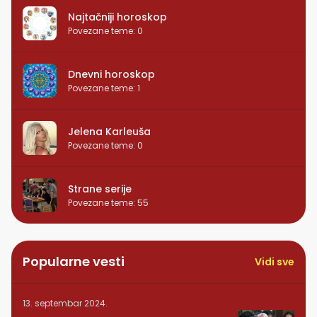
Najtačniji horoskop
Povezane teme
:
0
Dnevni horoskop
Povezane teme
:
1
Jelena Karleuša
Povezane teme
:
0
Strane serije
Povezane teme
:
55
Popularne vesti
Vidi sve
13. septembar 2024.