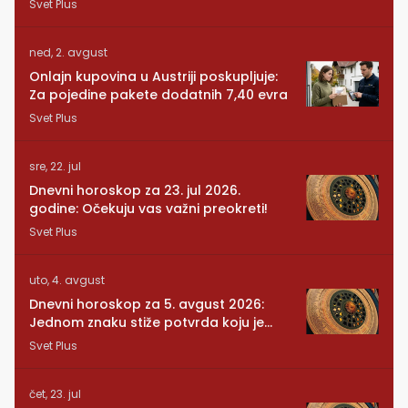
Svet Plus
ned, 2. avgust
Onlajn kupovina u Austriji poskupljuje:
Za pojedine pakete dodatnih 7,40 evra
Svet Plus
sre, 22. jul
Dnevni horoskop za 23. jul 2026.
godine: Očekuju vas važni preokreti!
Svet Plus
uto, 4. avgust
Dnevni horoskop za 5. avgust 2026:
Jednom znaku stiže potvrda koju je
dugo čekao
Svet Plus
čet, 23. jul