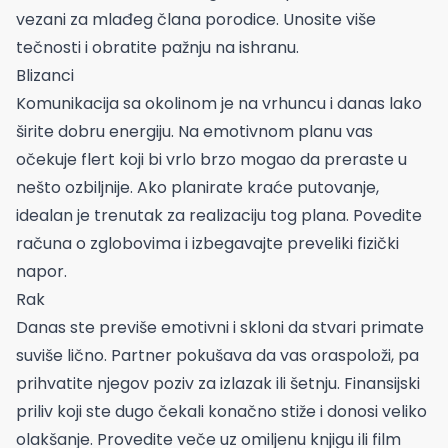
vezani za mlađeg člana porodice. Unosite više
tečnosti i obratite pažnju na ishranu.
Blizanci
Komunikacija sa okolinom je na vrhuncu i danas lako
širite dobru energiju. Na emotivnom planu vas
očekuje flert koji bi vrlo brzo mogao da preraste u
nešto ozbiljnije. Ako planirate kraće putovanje,
idealan je trenutak za realizaciju tog plana. Povedite
računa o zglobovima i izbegavajte preveliki fizički
napor.
Rak
Danas ste previše emotivni i skloni da stvari primate
suviše lično. Partner pokušava da vas oraspoloži, pa
prihvatite njegov poziv za izlazak ili šetnju. Finansijski
priliv koji ste dugo čekali konačno stiže i donosi veliko
olakšanje. Provedite veče uz omiljenu knjigu ili film