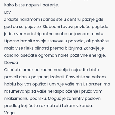
kako biste napunili baterije.
Lav
Zračite harizmom i danas ste u centru pažnje gde
god da se pojavite. Slobodni Lavovi privlače poglede
jedne veoma intrigantne osobe na javnom mestu.
Uporno branite svoje stavove u porodici, ali pokažite
malo više fleksibilnosti prema bližnjima. Zdravlje je
odlično, osećate ogroman nalet pozitivne energije.
Devica
Osećate umor od radne nedelje i najradije biste
proveli dan u potpunoj izolaciji. Posvetite se nekom
hobiju koji vas opušta i umiruje vaše misli. Partner ima
razumevanja za vaše neraspoloženje i pruža vam
maksimalnu podršku. Moguć je zanimljiv poslovni
predlog koji ćete razmatrati tokom vikenda.
Vaga