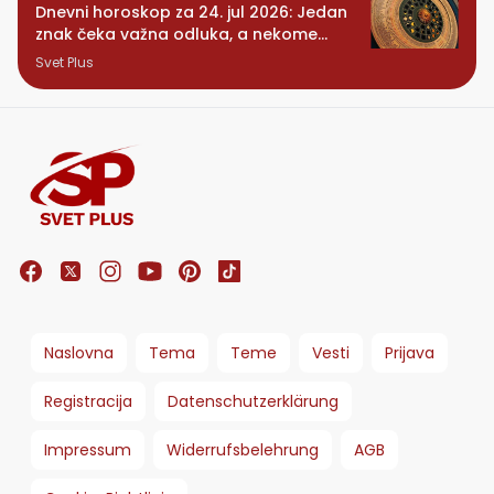
Dnevni horoskop za 24. jul 2026: Jedan
znak čeka važna odluka, a nekome
stiže iznenađenje
Svet Plus
Naslovna
Tema
Teme
Vesti
Prijava
Registracija
Datenschutzerklärung
Impressum
Widerrufsbelehrung
AGB