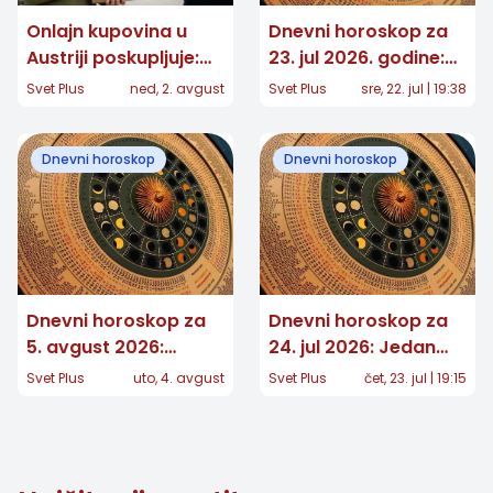
Onlajn kupovina u
Dnevni horoskop za
Austriji poskupljuje:
23. jul 2026. godine:
Za pojedine pakete
Očekuju vas važni
Svet Plus
ned, 2. avgust
Svet Plus
sre, 22. jul | 19:38
dodatnih 7,40 evra
preokreti!
Dnevni horoskop
Dnevni horoskop
Dnevni horoskop za
Dnevni horoskop za
5. avgust 2026:
24. jul 2026: Jedan
Jednom znaku stiže
znak čeka važna
Svet Plus
uto, 4. avgust
Svet Plus
čet, 23. jul | 19:15
potvrda koju je dugo
odluka, a nekome
čekao
stiže iznenađenje