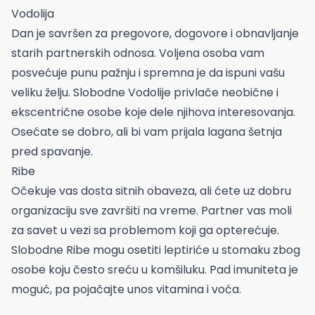
Vodolija
Dan je savršen za pregovore, dogovore i obnavljanje
starih partnerskih odnosa. Voljena osoba vam
posvećuje punu pažnju i spremna je da ispuni vašu
veliku želju. Slobodne Vodolije privlače neobične i
ekscentrične osobe koje dele njihova interesovanja.
Osećate se dobro, ali bi vam prijala lagana šetnja
pred spavanje.
Ribe
Očekuje vas dosta sitnih obaveza, ali ćete uz dobru
organizaciju sve završiti na vreme. Partner vas moli
za savet u vezi sa problemom koji ga opterećuje.
Slobodne Ribe mogu osetiti leptiriće u stomaku zbog
osobe koju često sreću u komšiluku. Pad imuniteta je
moguć, pa pojačajte unos vitamina i voća.