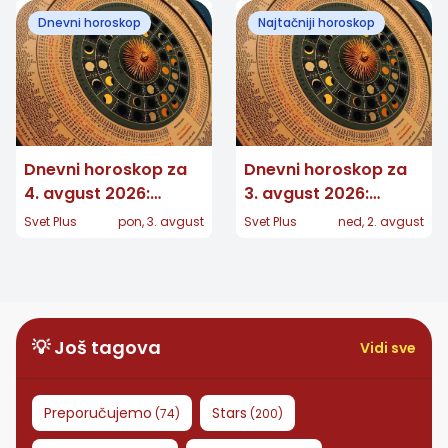
stiže dugo očekivana
čekao
Dnevni horoskop
Najtačniji horoskop
vest
Dnevni horoskop za
Dnevni horoskop za
4. avgust 2026:
3. avgust 2026:
Strelčevima stiže
Lavovi privlače
Svet Plus
pon, 3. avgust
Svet Plus
ned, 2. avgust
poziv, Vage povlače
pažnju, Ovnovi
važnu granicu
pokreću stvari
💡 Još tagova
Vidi sve
Preporučujemo
Stars
(
74
)
(
200
)