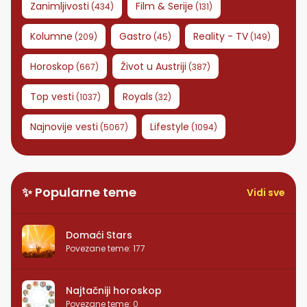
Zanimljivosti
Film & Serije
(
434
)
(
131
)
Kolumne
Gastro
Reality - TV
(
209
)
(
45
)
(
149
)
Horoskop
Život u Austriji
(
667
)
(
387
)
Top vesti
Royals
(
1037
)
(
32
)
Najnovije vesti
Lifestyle
(
5067
)
(
1094
)
✨ Popularne teme
Vidi sve
Domaći Stars
Povezane teme
:
177
Najtačniji horoskop
Povezane teme
:
0