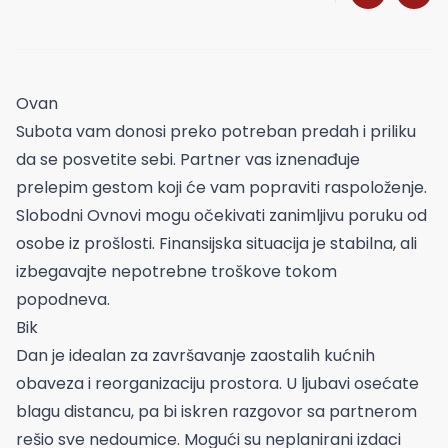
Ovan
Subota vam donosi preko potreban predah i priliku
da se posvetite sebi. Partner vas iznenađuje
prelepim gestom koji će vam popraviti raspoloženje.
Slobodni Ovnovi mogu očekivati zanimljivu poruku od
osobe iz prošlosti. Finansijska situacija je stabilna, ali
izbegavajte nepotrebne troškove tokom
popodneva.
Bik
Dan je idealan za završavanje zaostalih kućnih
obaveza i reorganizaciju prostora. U ljubavi osećate
blagu distancu, pa bi iskren razgovor sa partnerom
rešio sve nedoumice. Mogući su neplanirani izdaci