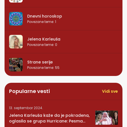
Dnevni horoskop
Povezane teme
:
1
Jelena Karleuša
Povezane teme
:
0
Strane serije
Povezane teme
:
55
Popularne vesti
Vidi sve
13. septembar 2024.
Jelena Karleuša kaže da je pokradena,
oglasila se grupa Hurricane: Pesma
RUNDE je naša!