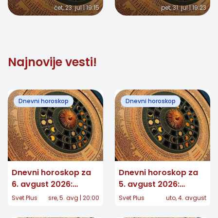
čet, 23. jul | 19:15
pet, 31. jul | 19:23
odluka, a nekome
potvrda, Vage
stiže iznenađenje
donose važnu odluku
Najnovije vesti!
Dnevni horoskop
Dnevni horoskop
Dnevni horoskop za
Dnevni horoskop za
6. avgust 2026:
5. avgust 2026:
Jedan znak donosi
Jednom znaku stiže
Svet Plus
sre, 5. avg | 20:00
Svet Plus
uto, 4. avgust
veliku odluku, drugom
potvrda koju je dugo