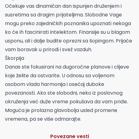
Očekuje vas dinamičan dan ispunjen druženjem i
susretima sa dragim prijateljima. Slobodne Vage
mogu preko zajedničkih poznanika upoznati nekoga
ko će ih fascinirati intelektom. Finansije su u blagom
usponu, ali i dalje budite oprezni sa šopingom. Prijaće
vam boravak u prirodi i svež vazduh.
Škorpija
Danas ste fokusirani na dugoročne planove i ciljeve
koje želite da ostvarite. U odnosu sa voljenom
osobom vlada harmonija i osećaj duboke
povezanosti. Ako ste slobodni, neko iz poslovnog
okruženja već duže vreme pokušava da vam priđe.
Moguća je prolazna glavobolja usled promene
vremena, pa se više odmarajte.
Povezane vesti