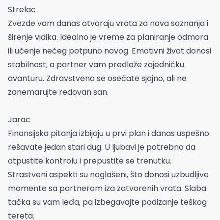
Strelac
Zvezde vam danas otvaraju vrata za nova saznanja i
širenje vidika. Idealno je vreme za planiranje odmora
ili učenje nečeg potpuno novog. Emotivni život donosi
stabilnost, a partner vam predlaže zajedničku
avanturu. Zdravstveno se osećate sjajno, ali ne
zanemarujte redovan san.
Jarac
Finansijska pitanja izbijaju u prvi plan i danas uspešno
rešavate jedan stari dug. U ljubavi je potrebno da
otpustite kontrolu i prepustite se trenutku.
Strastveni aspekti su naglašeni, što donosi uzbudljive
momente sa partnerom iza zatvorenih vrata. Slaba
tačka su vam leđa, pa izbegavajte podizanje teškog
tereta.