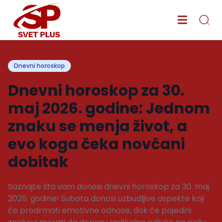
Dnevni horoskop
Dnevni horoskop za 30.
maj 2026. godine: Jednom
znaku se menja život, a
evo koga čeka novčani
dobitak
Saznajte šta vam donosi dnevni horoskop za 30. maj
2026. godine! Subota donosi uzbudljive aspekte koji
će prodrmati emotivne odnose, dok će pojedini