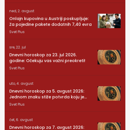
ned, 2. avgust
Onlajn kupovina u Austriji poskupljuje:
Za pojedine pakete dodatnih 7,40 evra
Svet Plus
sre, 22. jul
Dnevni horoskop za 23. jul 2026.
godine: Očekuju vas važni preokreti!
Svet Plus
uto, 4. avgust
Dnevni horoskop za 5. avgust 2026:
Jednom znaku stiže potvrda koju je
dugo čekao
Svet Plus
čet, 6. avgust
Dnevni horoskop za 7. avgust 2026: