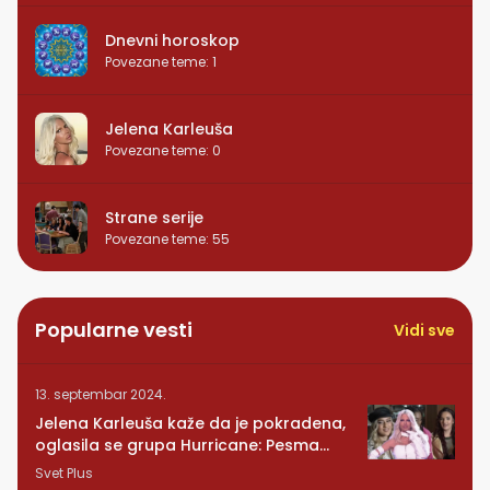
Dnevni horoskop
Povezane teme
:
1
Jelena Karleuša
Povezane teme
:
0
Strane serije
Povezane teme
:
55
Popularne vesti
Vidi sve
13. septembar 2024.
Jelena Karleuša kaže da je pokradena,
oglasila se grupa Hurricane: Pesma
RUNDE je naša!
Svet Plus