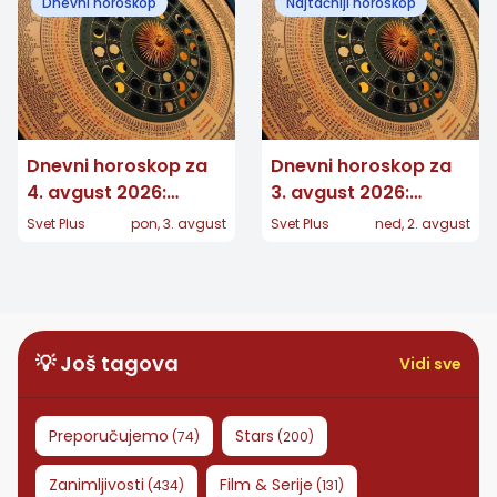
Dnevni horoskop
Najtačniji horoskop
vest
Dnevni horoskop za
Dnevni horoskop za
4. avgust 2026:
3. avgust 2026:
Strelčevima stiže
Lavovi privlače
Svet Plus
pon, 3. avgust
Svet Plus
ned, 2. avgust
poziv, Vage povlače
pažnju, Ovnovi
važnu granicu
pokreću stvari
💡 Još tagova
Vidi sve
Preporučujemo
Stars
(
74
)
(
200
)
Zanimljivosti
Film & Serije
(
434
)
(
131
)