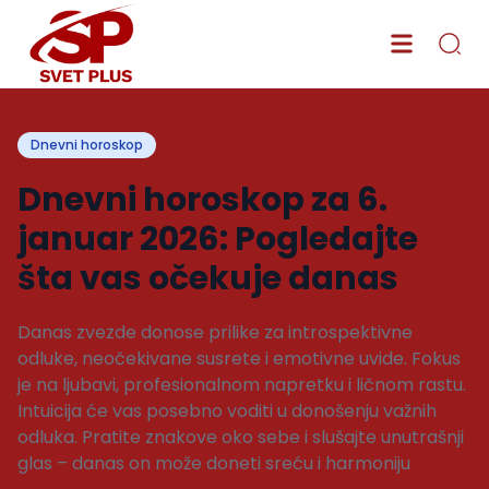
Dnevni horoskop
Dnevni horoskop za 6.
januar 2026: Pogledajte
šta vas očekuje danas
Danas zvezde donose prilike za introspektivne
odluke, neočekivane susrete i emotivne uvide. Fokus
je na ljubavi, profesionalnom napretku i ličnom rastu.
Intuicija će vas posebno voditi u donošenju važnih
odluka. Pratite znakove oko sebe i slušajte unutrašnji
glas – danas on može doneti sreću i harmoniju