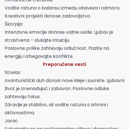
Vodite računa o balansu između obaveza i odmora.
Kreativni projekti donose zadovoljstvo.
Škorpija
Intenzivne emocije donose važne uvide. Ljubav je
strastvena – slušajte intuiciju.
Poslovne prilike zahtevaju odlučnost. Pazite na
energiju i izbegavajte konflikte.
Preporučene vesti
Strelac
Avanturistički duh donosi nove ideje i susrete. Ljubavni
život je iznenađujuć i zabavan. Poslovne odluke
zahtevaju fokus.
Zdravlje je stabilno, ali vodite računa o ishrani i
aktivnostima.
Jarac
Fokusirajte se na profesionalne ciljeve i dugoročne