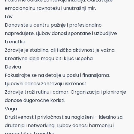
emocionalnu ravnotežu i unutrašnji mir.
Lav
Danas ste u centru pažnje i profesionalno
napredujete. Ljubav donosi spontane i uzbudljive
trenutke.
Zdravlje je stabilno, ali fizička aktivnost je važna.
Kreativne ideje mogu biti ključ uspeha.
Devica
Fokusirajte se na detalje u poslu i finansijama.
Ljubavni odnosi zahtevaju iskrenost.
Zdravlje traži rutinu i odmor. Organizacija i planiranje
donose dugoročne koristi.
Vaga
Društvenost i privlačnost su naglašeni – idealno za
druženja i networking. Ljubav donosi harmoniju i
romantične trenutke.