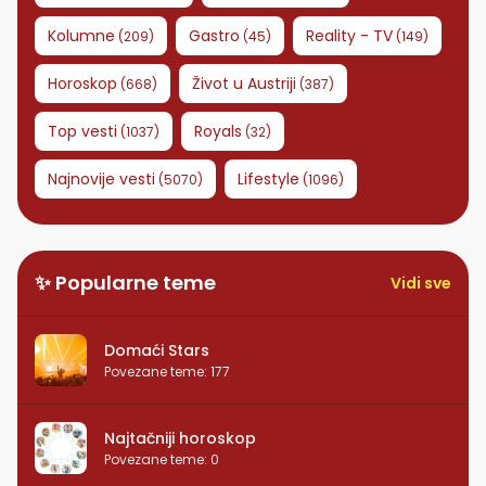
Kolumne
Gastro
Reality - TV
(
209
)
(
45
)
(
149
)
Horoskop
Život u Austriji
(
668
)
(
387
)
Top vesti
Royals
(
1037
)
(
32
)
Najnovije vesti
Lifestyle
(
5070
)
(
1096
)
✨ Popularne teme
Vidi sve
Domaći Stars
Povezane teme
:
177
Najtačniji horoskop
Povezane teme
:
0