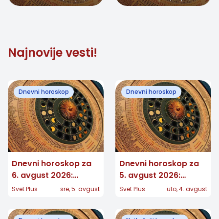
stiže iznenađenje
ljubavnom planu
Najnovije vesti!
Dnevni horoskop
Dnevni horoskop
Dnevni horoskop za
Dnevni horoskop za
6. avgust 2026:
5. avgust 2026:
Jedan znak donosi
Jednom znaku stiže
Svet Plus
sre, 5. avgust
Svet Plus
uto, 4. avgust
veliku odluku, drugom
potvrda koju je dugo
stiže dugo očekivana
čekao