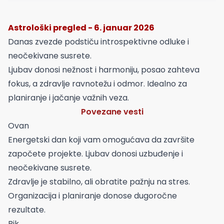
Astrološki pregled - 6. januar 2026
Danas zvezde podstiču introspektivne odluke i
neočekivane susrete.
Ljubav donosi nežnost i harmoniju, posao zahteva
fokus, a zdravlje ravnotežu i odmor. Idealno za
planiranje i jačanje važnih veza.
Povezane vesti
Ovan
Energetski dan koji vam omogućava da završite
započete projekte. Ljubav donosi uzbuđenje i
neočekivane susrete.
Zdravlje je stabilno, ali obratite pažnju na stres.
Organizacija i planiranje donose dugoročne
rezultate.
Bik