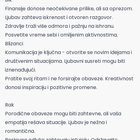
Finansije donose neočekivane prilike, ali sa oprezom.
Ljubav zahteva iskrenost i otvoren razgovor.
Zdravlje traži više odmora i pažnju na ishranu.
Posvetite vreme sebi i omiljenim aktivnostima.
Blizanci
Komunikacija je ključna - otvorite se novim idejama i
društvenim situacijama. Ljubavni susreti mogu biti
iznenađujući.
Pratite svoj ritam i ne forsirajte obaveze. Kreativnost
donosi inspiraciju i pozitivne promene.
Rak
Porodične obaveze mogu biti zahtevne, ali vaša
empatija rešava situacije. Ljubav je nežna i
romantična.
Poslovne odluke zahtevaju intuiciju. Održavajte