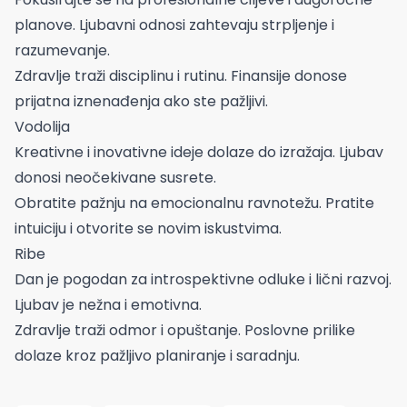
planove. Ljubavni odnosi zahtevaju strpljenje i
razumevanje.
Zdravlje traži disciplinu i rutinu. Finansije donose
prijatna iznenađenja ako ste pažljivi.
Vodolija
Kreativne i inovativne ideje dolaze do izražaja. Ljubav
donosi neočekivane susrete.
Obratite pažnju na emocionalnu ravnotežu. Pratite
intuiciju i otvorite se novim iskustvima.
Ribe
Dan je pogodan za introspektivne odluke i lični razvoj.
Ljubav je nežna i emotivna.
Zdravlje traži odmor i opuštanje. Poslovne prilike
dolaze kroz pažljivo planiranje i saradnju.