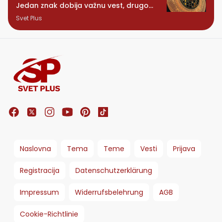
Jedan znak dobija važnu vest, drugom
se vraća osoba iz prošlosti
Svet Plus
Naslovna
Tema
Teme
Vesti
Prijava
Registracija
Datenschutzerklärung
Impressum
Widerrufsbelehrung
AGB
Cookie-Richtlinie