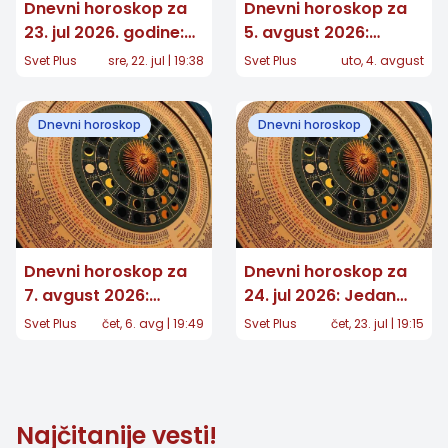
Dnevni horoskop za
Dnevni horoskop za
23. jul 2026. godine:
5. avgust 2026:
Očekuju vas važni
Jednom znaku stiže
Svet Plus
sre, 22. jul | 19:38
Svet Plus
uto, 4. avgust
preokreti!
potvrda koju je dugo
čekao
Dnevni horoskop
Dnevni horoskop
Dnevni horoskop za
Dnevni horoskop za
7. avgust 2026:
24. jul 2026: Jedan
Jedan znak dobija
znak čeka važna
Svet Plus
čet, 6. avg | 19:49
Svet Plus
čet, 23. jul | 19:15
važnu vest, drugom
odluka, a nekome
se vraća osoba iz
stiže iznenađenje
prošlosti
Najčitanije vesti!