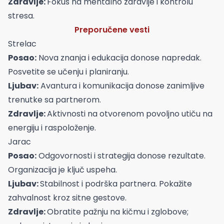
Zdravlje:
Fokus na mentalno zdravlje i kontrolu
stresa.
Preporučene vesti
Strelac
Posao:
Nova znanja i edukacija donose napredak.
Posvetite se učenju i planiranju.
Ljubav:
Avantura i komunikacija donose zanimljive
trenutke sa partnerom.
Zdravlje:
Aktivnosti na otvorenom povoljno utiču na
energiju i raspoloženje.
Jarac
Posao:
Odgovornosti i strategija donose rezultate.
Organizacija je ključ uspeha.
Ljubav:
Stabilnost i podrška partnera. Pokažite
zahvalnost kroz sitne gestove.
Zdravlje:
Obratite pažnju na kičmu i zglobove;