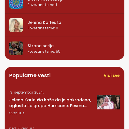
Povezane teme
:
1
Jelena Karleuša
Povezane teme
:
0
Strane serije
Povezane teme
:
55
Popularne vesti
Vidi sve
13. septembar 2024.
Jelena Karleuša kaže da je pokradena,
oglasila se grupa Hurricane: Pesma
RUNDE je naša!
Svet Plus
ned, 2. avgust