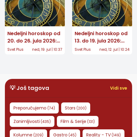
Nedeljni horoskop od
Nedeljni horoskop od
20. do 26. jula 2026:
13. do 19. jula 2026:
Ljubavni preokreti i
Saznajte šta vas
Svet Plus
ned, 19. jul | 10:37
Svet Plus
ned, 12. jul | 10:24
odluke koje menjaju
čeka u narednih 7
sve
dana
💡 Još tagova
Vidi sve
Preporučujemo
Stars
(
74
)
(
200
)
Zanimljivosti
Film & Serije
(
435
)
(
131
)
Kolumne
Gastro
Reality - TV
(
209
)
(
45
)
(
149
)