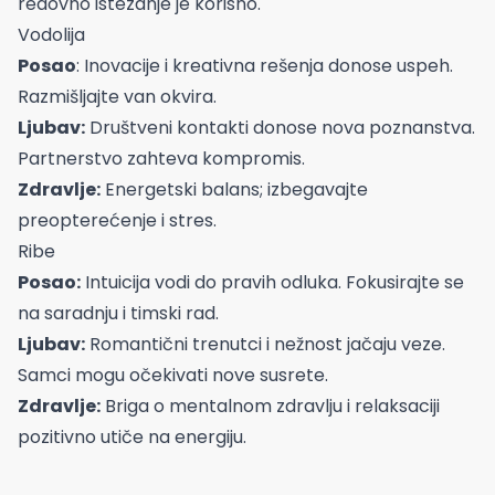
redovno istezanje je korisno.
Vodolija
Posao
: Inovacije i kreativna rešenja donose uspeh.
Razmišljajte van okvira.
Ljubav:
Društveni kontakti donose nova poznanstva.
Partnerstvo zahteva kompromis.
Zdravlje:
Energetski balans; izbegavajte
preopterećenje i stres.
Ribe
Posao:
Intuicija vodi do pravih odluka. Fokusirajte se
na saradnju i timski rad.
Ljubav:
Romantični trenutci i nežnost jačaju veze.
Samci mogu očekivati nove susrete.
Zdravlje:
Briga o mentalnom zdravlju i relaksaciji
pozitivno utiče na energiju.