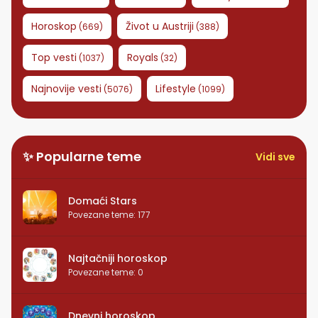
Horoskop
Život u Austriji
(
669
)
(
388
)
Top vesti
Royals
(
1037
)
(
32
)
Najnovije vesti
Lifestyle
(
5076
)
(
1099
)
✨ Popularne teme
Vidi sve
Domaći Stars
Povezane teme
:
177
Najtačniji horoskop
Povezane teme
:
0
Dnevni horoskop