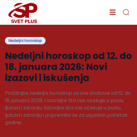
Nedeljni horoskop
Nedeljni horoskop od 12. do
18. januara 2026: Novi
izazovi i iskušenja
Pročitajte nedeljni horoskop za sve znakove od 12. do
18. januara 2026. i saznajte šta vas očekuje u poslu,
ljubavi i zdravlju. Saznajte šta vas očekuje u poslu,
ljubavi i zdravlju i pripremite se za uspešan početak
godine.