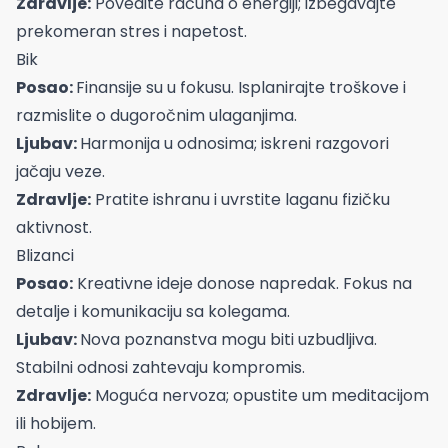
Zdravlje:
Povedite računa o energiji; izbegavajte
prekomeran stres i napetost.
Bik
Posao:
Finansije su u fokusu. Isplanirajte troškove i
razmislite o dugoročnim ulaganjima.
Ljubav:
Harmonija u odnosima; iskreni razgovori
jačaju veze.
Zdravlje:
Pratite ishranu i uvrstite laganu fizičku
aktivnost.
Blizanci
Posao:
Kreativne ideje donose napredak. Fokus na
detalje i komunikaciju sa kolegama.
Ljubav:
Nova poznanstva mogu biti uzbudljiva.
Stabilni odnosi zahtevaju kompromis.
Zdravlje:
Moguća nervoza; opustite um meditacijom
ili hobijem.