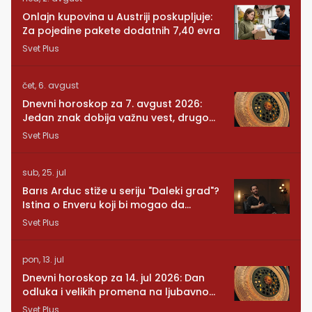
Onlajn kupovina u Austriji poskupljuje:
Za pojedine pakete dodatnih 7,40 evra
Svet Plus
čet, 6. avgust
Dnevni horoskop za 7. avgust 2026:
Jedan znak dobija važnu vest, drugom
se vraća osoba iz prošlosti
Svet Plus
sub, 25. jul
Barıs Arduc stiže u seriju "Daleki grad"?
Istina o Enveru koji bi mogao da
promeni sve
Svet Plus
pon, 13. jul
Dnevni horoskop za 14. jul 2026: Dan
odluka i velikih promena na ljubavnom
planu
Svet Plus