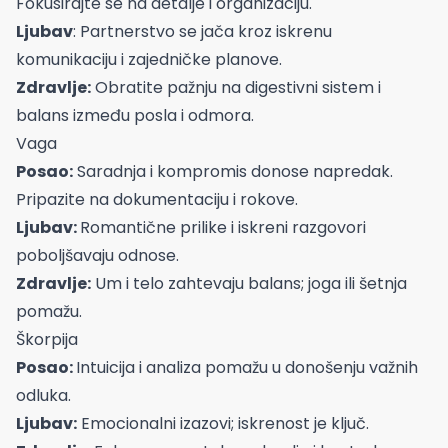
Fokusirajte se na detalje i organizaciju.
Ljubav
: Partnerstvo se jača kroz iskrenu
komunikaciju i zajedničke planove.
Zdravlje:
Obratite pažnju na digestivni sistem i
balans između posla i odmora.
Vaga
Posao:
Saradnja i kompromis donose napredak.
Pripazite na dokumentaciju i rokove.
Ljubav:
Romantične prilike i iskreni razgovori
poboljšavaju odnose.
Zdravlje:
Um i telo zahtevaju balans; joga ili šetnja
pomažu.
Škorpija
Posao:
Intuicija i analiza pomažu u donošenju važnih
odluka.
Ljubav:
Emocionalni izazovi; iskrenost je ključ.