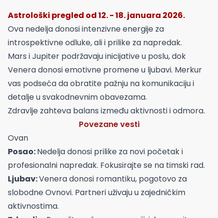
Astrološki pregled od 12. - 18. januara 2026.
Ova nedelja donosi intenzivne energije za
introspektivne odluke, ali i prilike za napredak.
Mars i Jupiter podržavaju inicijative u poslu, dok
Venera donosi emotivne promene u ljubavi. Merkur
vas podseća da obratite pažnju na komunikaciju i
detalje u svakodnevnim obavezama.
Zdravlje zahteva balans između aktivnosti i odmora.
Povezane vesti
Ovan
Posao:
Nedelja donosi prilike za novi početak i
profesionalni napredak. Fokusirajte se na timski rad.
Ljubav:
Venera donosi romantiku, pogotovo za
slobodne Ovnovi. Partneri uživaju u zajedničkim
aktivnostima.