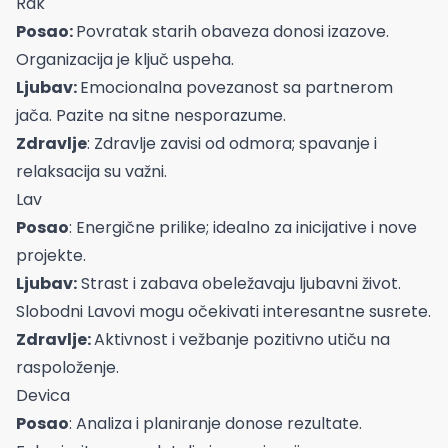
Rak
Posao:
Povratak starih obaveza donosi izazove.
Organizacija je ključ uspeha.
Ljubav:
Emocionalna povezanost sa partnerom
jača. Pazite na sitne nesporazume.
Zdravlje
: Zdravlje zavisi od odmora; spavanje i
relaksacija su važni.
Lav
Posao
: Energične prilike; idealno za inicijative i nove
projekte.
Ljubav:
Strast i zabava obeležavaju ljubavni život.
Slobodni Lavovi mogu očekivati interesantne susrete.
Zdravlje:
Aktivnost i vežbanje pozitivno utiču na
raspoloženje.
Devica
Posao
: Analiza i planiranje donose rezultate.