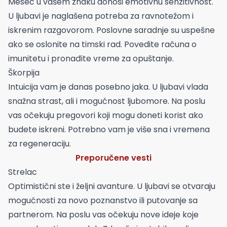
Mesec u vašem znaku donosi emotivnu senzitivnost.
U ljubavi je naglašena potreba za ravnotežom i
iskrenim razgovorom. Poslovne saradnje su uspešne
ako se oslonite na timski rad. Povedite računa o
imunitetu i pronađite vreme za opuštanje.
Škorpija
Intuicija vam je danas posebno jaka. U ljubavi vlada
snažna strast, ali i mogućnost ljubomore. Na poslu
vas očekuju pregovori koji mogu doneti korist ako
budete iskreni. Potrebno vam je više sna i vremena
za regeneraciju.
Preporučene vesti
Strelac
Optimistični ste i željni avanture. U ljubavi se otvaraju
mogućnosti za novo poznanstvo ili putovanje sa
partnerom. Na poslu vas očekuju nove ideje koje