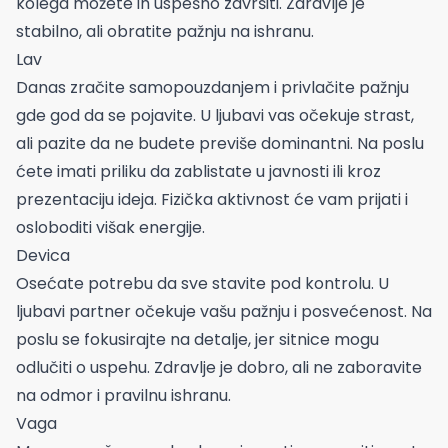
kolega možete ih uspešno završiti. Zdravlje je
stabilno, ali obratite pažnju na ishranu.
Lav
Danas zračite samopouzdanjem i privlačite pažnju
gde god da se pojavite. U ljubavi vas očekuje strast,
ali pazite da ne budete previše dominantni. Na poslu
ćete imati priliku da zablistate u javnosti ili kroz
prezentaciju ideja. Fizička aktivnost će vam prijati i
osloboditi višak energije.
Devica
Osećate potrebu da sve stavite pod kontrolu. U
ljubavi partner očekuje vašu pažnju i posvećenost. Na
poslu se fokusirajte na detalje, jer sitnice mogu
odlučiti o uspehu. Zdravlje je dobro, ali ne zaboravite
na odmor i pravilnu ishranu.
Vaga