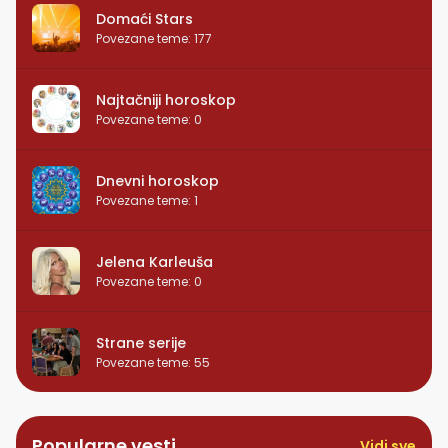
Domaći Stars
Povezane teme
:
177
Najtačniji horoskop
Povezane teme
:
0
Dnevni horoskop
Povezane teme
:
1
Jelena Karleuša
Povezane teme
:
0
Strane serije
Povezane teme
:
55
Popularne vesti
Vidi sve