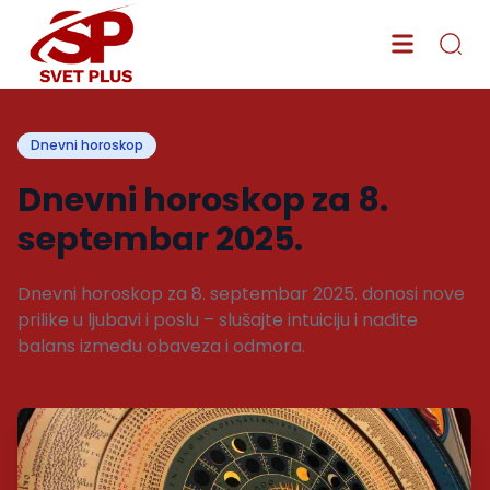
Dnevni horoskop
Dnevni horoskop za 8.
septembar 2025.
Dnevni horoskop za 8. septembar 2025. donosi nove
prilike u ljubavi i poslu – slušajte intuiciju i nađite
balans između obaveza i odmora.