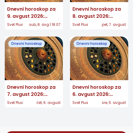
Dnevni horoskop za
Dnevni horoskop za
9. avgust 2026:
8. avgust 2026:
Nekome stiže važna
Jedan znak dobija
Svet Plus
sub, 8. avg | 18:07
Svet Plus
pet, 7. avgust
poruka, a jedan znak
potvrdu koju je dugo
konačno preseca
čekao, a nekome se
Dnevni horoskop
Dnevni horoskop
vraća stara ljubav
Dnevni horoskop za
Dnevni horoskop za
7. avgust 2026:
6. avgust 2026:
Jedan znak dobija
Jedan znak donosi
Svet Plus
čet, 6. avgust
Svet Plus
sre, 5. avgust
važnu vest, drugom
veliku odluku, drugom
se vraća osoba iz
stiže dugo očekivana
prošlosti
vest