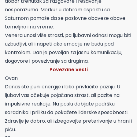
dobar trenutak za razgovore i rešavanje
nesporazuma. Merkur u dobrom aspektu sa
Saturnom pomaže da se poslovne obaveze obave
temeljno i na vreme.
Venera unosi više strasti, pa ljubavni odnosi mogu biti
uzbudljivi, ali i napeti ako emocije ne budu pod
kontrolom. Dan je povoljan za jasnu komunikaciju,
dogovore i povezivanje sa drugima.
Povezane vesti
Ovan
Danas ste puni energije i lako privlačite pažnju. U
ljubavi vas očekuje pojačana strast, ali pazite na
impulsivne reakcije. Na poslu dobijate podršku
saradnika i priliku da pokažete liderske sposobnosti.
Zdravlje je dobro, ali izbegavajte preterivanje u hrani i
piću.