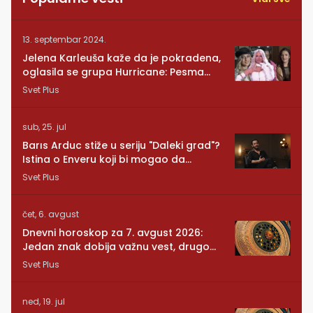
13. septembar 2024.
Jelena Karleuša kaže da je pokradena,
oglasila se grupa Hurricane: Pesma
RUNDE je naša!
Svet Plus
sub, 25. jul
Barıs Arduc stiže u seriju "Daleki grad"?
Istina o Enveru koji bi mogao da
promeni sve
Svet Plus
čet, 6. avgust
Dnevni horoskop za 7. avgust 2026:
Jedan znak dobija važnu vest, drugom
se vraća osoba iz prošlosti
Svet Plus
ned, 19. jul