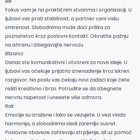
Bik
Fokus vam je na praktičnim stvarima i organizaciji. U
ljubavi vas prati stabilnost, a partner ceni vašu
smirenost. Slobodnima može doći prilika za
poznanstvo kroz poslovni kontakt. Obratite pažnju
na ishranu i izbegavajte nervozu.
Blizanci
Danas ste komunikativni i otvoreni za nove ideje. U
ljubavi vas očekuje prijatno iznenađenje kroz iskren
razgovor. Na poslu vas čekaju novi zadaci koje ćete
rešiti kreativno i brzo. Potrudite se da izbegnete
nervnu napetost i unesete više odmora.
Rak
Emocije su izražene i lako se vezujete. U vezi vlada
harmonija, a slobodnima sledi zanimljiv susret.
Poslovne obaveze zahtevaju strpljenje, ali uz pomoć