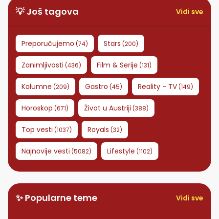
💡 Još tagova
Vidi sve
Preporučujemo
Stars
(
74
)
(
200
)
Zanimljivosti
Film & Serije
(
436
)
(
131
)
Kolumne
Gastro
Reality - TV
(
209
)
(
45
)
(
149
)
Horoskop
Život u Austriji
(
671
)
(
388
)
Top vesti
Royals
(
1037
)
(
32
)
Najnovije vesti
Lifestyle
(
5082
)
(
1102
)
✨ Popularne teme
Vidi sve