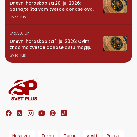
Dnevni horoskop za 20. jul 2026:
Saznajte šta vam zvezde donose ovog
ponedeljka
Svet Plus
uto, 30. jun
Dnevni horoskop za 1. jul 2026: Ovim
znacima zvezde donose čistu magiju!
Svet Plus
Naslovna
Tema
Teme
Vesti
Prijava