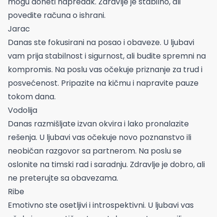
mogu doneti napredak. Zdravlje je stabilno, ali
povedite računa o ishrani.
Jarac
Danas ste fokusirani na posao i obaveze. U ljubavi
vam prija stabilnost i sigurnost, ali budite spremni na
kompromis. Na poslu vas očekuje priznanje za trud i
posvećenost. Pripazite na kičmu i napravite pauze
tokom dana.
Vodolija
Danas razmišljate izvan okvira i lako pronalazite
rešenja. U ljubavi vas očekuje novo poznanstvo ili
neobičan razgovor sa partnerom. Na poslu se
oslonite na timski rad i saradnju. Zdravlje je dobro, ali
ne preterujte sa obavezama.
Ribe
Emotivno ste osetljivi i introspektivni. U ljubavi vas