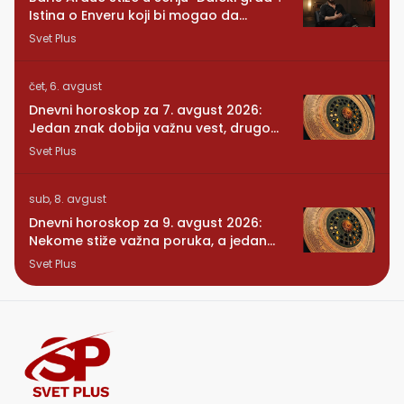
Istina o Enveru koji bi mogao da
promeni sve
Svet Plus
čet, 6. avgust
Dnevni horoskop za 7. avgust 2026:
Jedan znak dobija važnu vest, drugom
se vraća osoba iz prošlosti
Svet Plus
sub, 8. avgust
Dnevni horoskop za 9. avgust 2026:
Nekome stiže važna poruka, a jedan
znak konačno preseca
Svet Plus