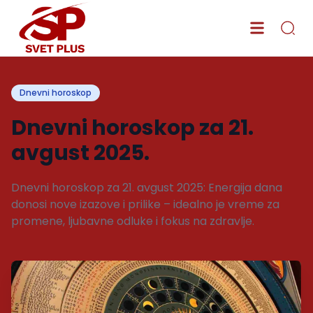
Dnevni horoskop
Dnevni horoskop za 21.
avgust 2025.
Dnevni horoskop za 21. avgust 2025: Energija dana
donosi nove izazove i prilike – idealno je vreme za
promene, ljubavne odluke i fokus na zdravlje.