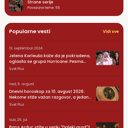
Strane serije
Povezane teme
:
55
Popularne vesti
Vidi sve
13. septembar 2024.
Jelena Karleuša kaže da je pokradena,
oglasila se grupa Hurricane: Pesma
RUNDE je naša!
Svet Plus
ned, 9. avgust
Dnevni horoskop za 10. avgust 2026:
Nekome stiže važan razgovor, a jedan
znak mora da posluša srce
Svet Plus
sub, 25. jul
Barıs Arduc stiže u seriju "Daleki grad"?