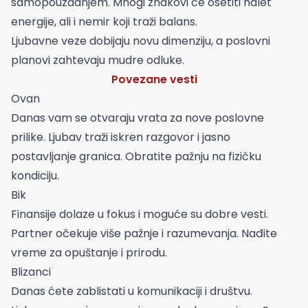
samopouzdanjem. Mnogi znakovi će osetiti nalet
energije, ali i nemir koji traži balans.
Ljubavne veze dobijaju novu dimenziju, a poslovni
planovi zahtevaju mudre odluke.
Povezane vesti
Ovan
Danas vam se otvaraju vrata za nove poslovne
prilike. Ljubav traži iskren razgovor i jasno
postavljanje granica. Obratite pažnju na fizičku
kondiciju.
Bik
Finansije dolaze u fokus i moguće su dobre vesti.
Partner očekuje više pažnje i razumevanja. Nađite
vreme za opuštanje i prirodu.
Blizanci
Danas ćete zablistati u komunikaciji i društvu.