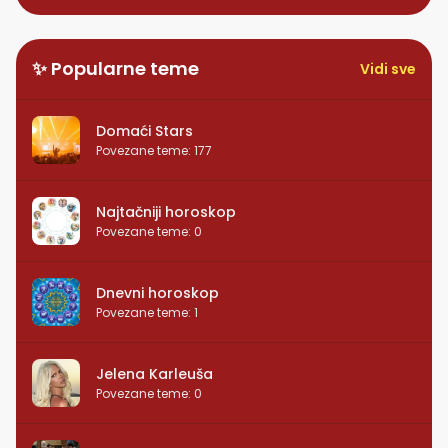
✨ Popularne teme
Vidi sve
Domaći Stars
Povezane teme
:
177
Najtačniji horoskop
Povezane teme
:
0
Dnevni horoskop
Povezane teme
:
1
Jelena Karleuša
Povezane teme
:
0