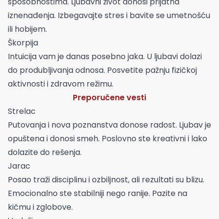
sposobnostima. Ljubavni život donosi prijatna
iznenađenja. Izbegavajte stres i bavite se umetnošću
ili hobijem.
Škorpija
Intuicija vam je danas posebno jaka. U ljubavi dolazi
do produbljivanja odnosa. Posvetite pažnju fizičkoj
aktivnosti i zdravom režimu.
Preporučene vesti
Strelac
Putovanja i nova poznanstva donose radost. Ljubav je
opuštena i donosi smeh. Poslovno ste kreativni i lako
dolazite do rešenja.
Jarac
Posao traži disciplinu i ozbiljnost, ali rezultati su blizu.
Emocionalno ste stabilniji nego ranije. Pazite na
kičmu i zglobove.