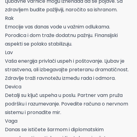
Ljubavne varnice mogu iznenada da se pojave. Sa
zdravljem budite pažljiviji, naročito sa ishranom.
Rak
Emocije vas danas vode u važnim odlukama.
Porodica i dom traže dodatnu pažnju. Finansijski
aspekti se polako stabilizuju.
Lav
Vaša energija privlači uspeh i poštovanje. Ljubav je
strastvena, ali izbegavajte preteranu dramatičnost.
Zdravlje traži ravnotežu između rada i odmora.
Devica
Detalji su ključ uspeha u poslu. Partner vam pruža
podršku i razumevanje. Povedite računa o nervnom
sistemu i pronađite mir.
Vaga
Danas se ističete šarmom i diplomatskim