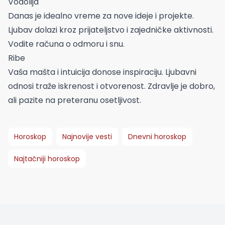
Vodolija
Danas je idealno vreme za nove ideje i projekte.
Ljubav dolazi kroz prijateljstvo i zajedničke aktivnosti.
Vodite računa o odmoru i snu.
Ribe
Vaša mašta i intuicija donose inspiraciju. Ljubavni
odnosi traže iskrenost i otvorenost. Zdravlje je dobro,
ali pazite na preteranu osetljivost.
Horoskop
Najnovije vesti
Dnevni horoskop
Najtačniji horoskop