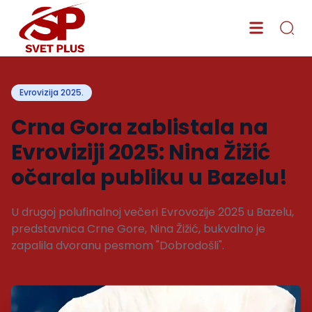
Evrovizija 2025.
Crna Gora zablistala na
Evroviziji 2025: Nina Žižić
očarala publiku u Bazelu!
U drugoj polufinalnoj večeri Evrovozije 2025 u Bazelu,
predstavnica Crne Gore, Nina Žižić, bukvalno je
zapalila dvoranu pesmom "Dobrodošli".