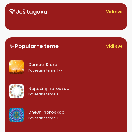
💡 Još tagova
Vidi sve
✨ Popularne teme
Vidi sve
Domaći Stars
Povezane teme
:
177
Najtačniji horoskop
Povezane teme
:
0
Dnevni horoskop
Povezane teme
:
1