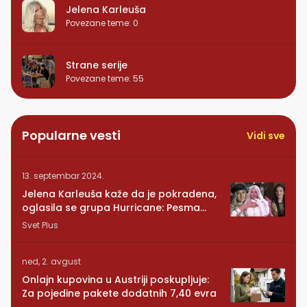
Jelena Karleuša
Povezane teme
:
0
Strane serije
Povezane teme
:
55
Popularne vesti
Vidi sve
13. septembar 2024.
Jelena Karleuša kaže da je pokradena,
oglasila se grupa Hurricane: Pesma
RUNDE je naša!
Svet Plus
ned, 2. avgust
Onlajn kupovina u Austriji poskupljuje:
Za pojedine pakete dodatnih 7,40 evra