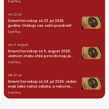
Svet Plus
sre, 22. jul
Dnevni horoskop za 23. jul 2026.
godine: Očekuju vas važni preokreti!
Svet Plus
uto, 4. avgust
Dnevni horoskop za 5. avgust 2026:
Jednom znaku stiže potvrda koju je
dugo čekao
Svet Plus
čet, 23. jul
Dnevni horoskop za 24. jul 2026: Jedan
znak čeka važna odluka, a nekome
stiže iznenađenje
Svet Plus