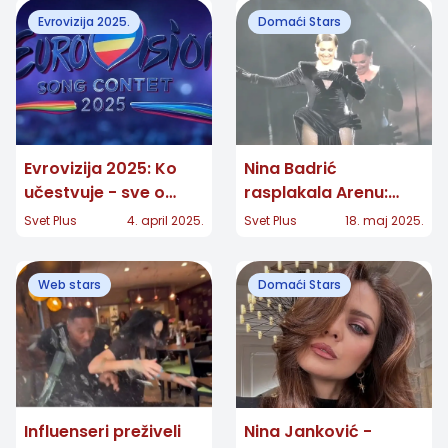
Evrovizija 2025.
Domaći Stars
Evrovizija 2025: Ko
Nina Badrić
učestvuje - sve o
rasplakala Arenu:
takmičenju u Bazelu!
Emocije preplavile
Svet Plus
4. april 2025.
Svet Plus
18. maj 2025.
Beograd!
Web stars
Domaći Stars
Influenseri preživeli
Nina Janković -