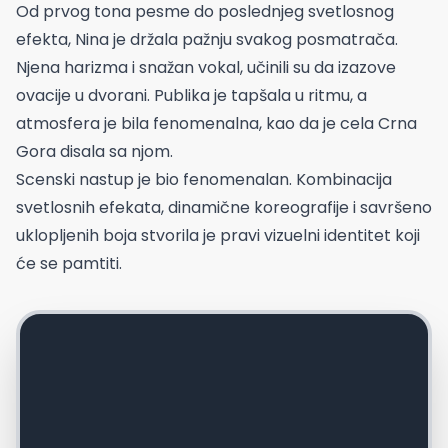
Od prvog tona pesme do poslednjeg svetlosnog
efekta, Nina je držala pažnju svakog posmatrača.
Njena harizma i snažan vokal, učinili su da izazove
ovacije u dvorani. Publika je tapšala u ritmu, a
atmosfera je bila fenomenalna, kao da je cela Crna
Gora disala sa njom.
Scenski nastup je bio fenomenalan. Kombinacija
svetlosnih efekata, dinamične koreografije i savršeno
uklopljenih boja stvorila je pravi vizuelni identitet koji
će se pamtiti.