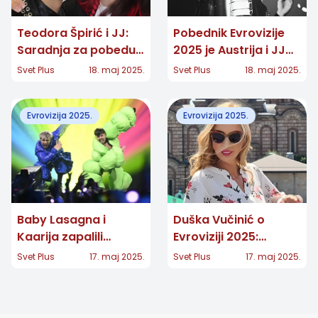
Teodora Špirić i JJ:
Pobednik Evrovizije
Saradnja za pobedu
2025 je Austrija i JJ
na Evroviziji 2025
sa pesmom „Wasted
Svet Plus
18. maj 2025.
Svet Plus
18. maj 2025.
Love“
Evrovizija 2025.
Evrovizija 2025.
Baby Lasagna i
Duška Vučinić o
Kaarija zapalili
Evroviziji 2025:
Evroviziju 2025. u
„Globalna histerija!“
Svet Plus
17. maj 2025.
Svet Plus
17. maj 2025.
Bazelu!