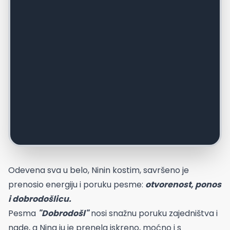
Odevena sva u belo, Ninin kostim, savršeno je
prenosio energiju i poruku pesme:
otvorenost, ponos
i dobrodošlicu.
Pesma
"Dobrodošl"
nosi snažnu poruku zajedništva i
nade, a Nina ju je prenela iskreno, moćno i s