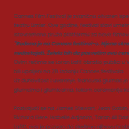
Cannes Film Festival je zvanično otvoren s
teatru Limier. Ove godine, festival slavi umet
istovremeno pruža platformu za nove filmove 
"Rođena je na Cannes festival-u. Njena sk
nedostajati. Želela bih da posvetim ovu cer
Ovim rečima se Loran Lafit obratio publici u V
bili upaljeni na 78. izdanju Cannes festivala.
Uz duhovitost i uverenje, francuski glumac je 
glumcima i glumicama, tokom ceremonije koj
Pozivajući se na James Stewart, Jean Gabin, 
Richard Gere, Isabelle Adjanim, Taran Ali Das
Lafitt, nas je pozvao da sledimo njihovu hrab