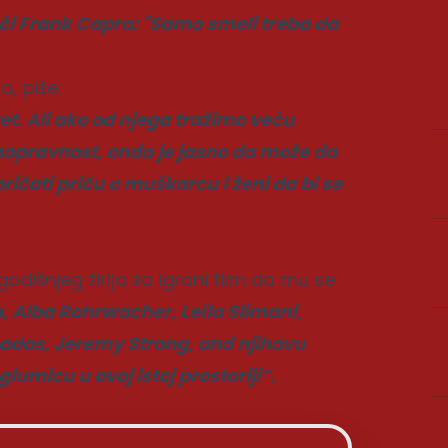
či Frank Capra: "Samo smeli treba da
a, piše:
et. Ali ako od njega tražimo veću
vnopravnost, onda je jasno da može da
ičati priču o muškarcu i ženi da bi se
dišnjeg žirija za igrani film da mu se
, Alba Rohrwacher, Leïla Slimani,
adas, Jeremy Strong, and njihovu
lumicu u ovoj istoj prostoriji“.