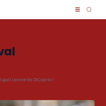
val
čujući Leonarda DiCapria i