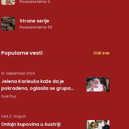
Povezane teme
:
0
Strane serije
Povezane teme
:
55
Popularne vesti
Vidi sve
13. septembar 2024.
Jelena Karleuša kaže da je
pokradena, oglasila se grupa
Hurricane: Pesma RUNDE je naša!
Svet Plus
ned, 2. avgust
Onlajn kupovina u Austriji