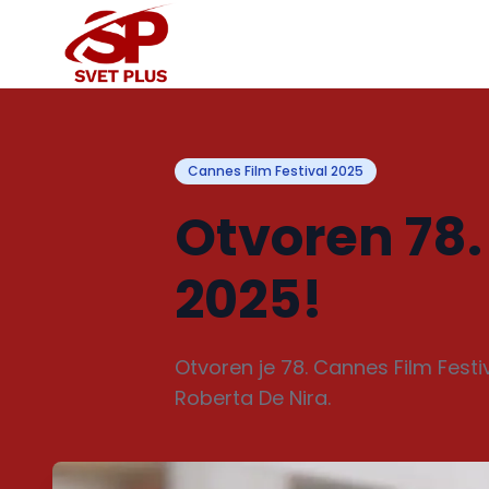
Cannes Film Festival 2025
Otvoren 78.
2025!
Otvoren je 78. Cannes Film Festi
Roberta De Nira.