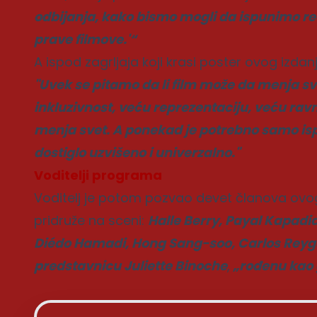
odbijanja, kako bismo mogli da ispunimo re
prave filmove.'“
A ispod zagrljaja koji krasi poster ovog izdanj
"Uvek se pitamo da li film može da menja sv
inkluzivnost, veću reprezentaciju, veću ra
menja svet. A ponekad je potrebno samo ispr
dostiglo uzvišeno i univerzalno."
Voditelji programa
Voditelj je potom pozvao devet članova ovogo
pridruže na sceni:
Halle Berry, Payal Kapadia
Diédo Hamadi, Hong Sang-soo, Carlos Reyg
predstavnicu Juliette Binoche
,
„rođenu kao g