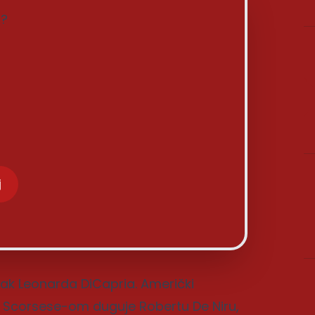
a?
j
azak Leonarda DiCapria. Američki
om Scorsese-om duguje Robertu De Niru,