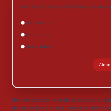
Anketa: Vaš utisak o 78. Cannes festival
Izvanredno.
Vrlo dobro.
Jako slabo.
Glasa
Na vrhuncu večeri, ovacije su pozdravile izl
glumac, koji svoj proboj i susret sa Martin