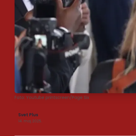
Foto: Youtube printscreen/Page Six
Svet Plus
14. maj 2025.