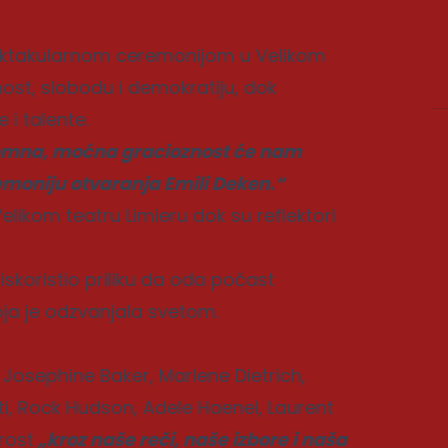
pektakularnom ceremonijom u Velikom
nost, slobodu i demokratiju, dok
i talente.
romna, moćna gracioznost će nam
emoniju otvaranja Emili Deken.“
elikom teatru Limieru dok su reflektori
iskoristio priliku da oda počast
a je odzvanjala svetom.
Josephine Baker, Marlene Dietrich,
ti, Rock Hudson, Adele Haenel, Laurent
rost
„kroz naše reči, naše izbore i naša