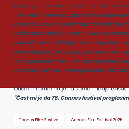
izrazio je svoje divljenje pre nego što mu je
"Večeras imam ogromnu čast da stojim pr
ko je naš uzor. Nasleđe Roberta De Nira leži
svoj zanat tretiraju ne samo kao solo nastu
Niro nije samo veliki glumac – on je Glumac
neke od najlegendarnijih priča u kinematog
samo pravili filmove – oni su redefinisali šta
su odnos glumca i reditelja na nivo terzanja 
Quentin Tarantino je na samom kraju izašao n
"Čast mi je da 78. Cannes festival proglasi
Cannes Film Festival
Cannes Film Festival 2025