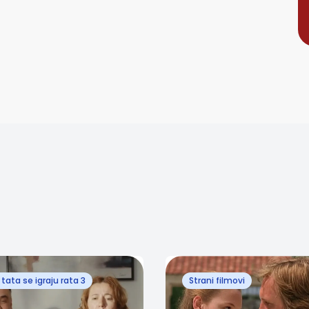
tata se igraju rata 3
Strani filmovi