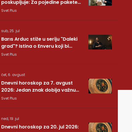
poskupljuje: Za pojedine pakete
dodatnih 7,40 evra
Svet Plus
sub, 25. jul
Barıs Arduc stiže u seriju "Daleki
grad"? Istina o Enveru koji bi
mogao da promeni sve
Svet Plus
čet, 6. avgust
Dnevni horoskop za 7. avgust
2026: Jedan znak dobija važnu
vest, drugom se vraća osoba iz
Svet Plus
prošlosti
ned, 19. jul
Dnevni horoskop za 20. jul 2026: