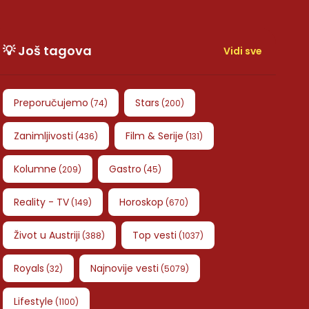
💡 Još tagova
Vidi sve
Preporučujemo
Stars
(
74
)
(
200
)
Zanimljivosti
Film & Serije
(
436
)
(
131
)
Kolumne
Gastro
(
209
)
(
45
)
Reality - TV
Horoskop
(
149
)
(
670
)
Život u Austriji
Top vesti
(
388
)
(
1037
)
Royals
Najnovije vesti
(
32
)
(
5079
)
Lifestyle
(
1100
)