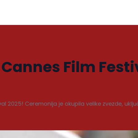
 Cannes Film Festi
val 2025! Ceremonija je okupila velike zvezde, uklju