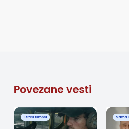
Povezane vesti
Strani filmovi
Mama i 