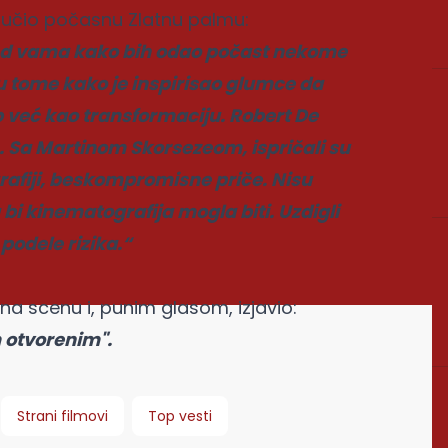
 uručio počasnu Zlatnu palmu:
ed vama kako bih odao počast nekome
 u tome kako je inspirisao glumce da
p već kao transformaciju. Robert De
. Sa Martinom Skorsezeom, ispričali su
rafiji, beskompromisne priče. Nisu
 bi kinematografija mogla biti. Uzdigli
podele rizika.“
a scenu i, punim glasom, izjavio:
m otvorenim".
Strani filmovi
Top vesti