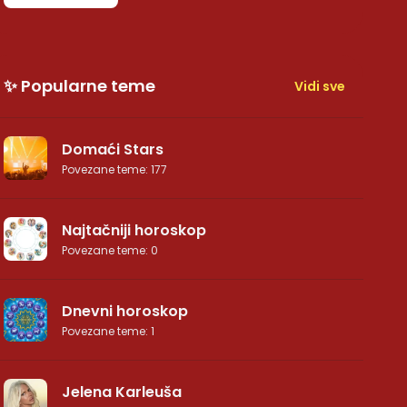
✨ Popularne teme
Vidi sve
Domaći Stars
Povezane teme
:
177
Najtačniji horoskop
Povezane teme
:
0
Dnevni horoskop
Povezane teme
:
1
Jelena Karleuša